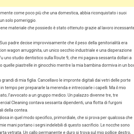
emente come poco più che una domestica, abbia riconquistato i suoi
i un solo pomeriggio.
ene materiale che possiedo è stato ottenuto grazie al lavoro incessant
. Suo padre decise improvvisamente che il peso della genitorialità era
tion wagon arrugginita, un unico secchio industriale e una disperazione
e fu uno studio dentistico sulla Route 9, che mi pagava sessanta dollari a
avo quelle piastrelle in ginocchio mentre la mia bambina dormiva in un bo
grandi di mia figlia. Cancellavo le impronte digitali dai vetri delle porte
n tempo per prepararle la merenda e intrecciarle i capelli. Ma il mio
vocato; l’avvocato a un gruppo medico. Un palazzo divenne tre, tre
rcial Cleaning contava sessanta dipendenti, una flotta di furgoni
li della contea.
sa in quel modo specifico, primordiale, che si prova per qualcosa che
e mie mani portano i segni indelebili di questo sacrificio. Le nocche sono
rta vetrata. Un callo permanente e duro si trova sul mio pollice destro,