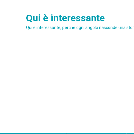
Skip
to
Qui è interessante
content
Qui è interessante, perché ogni angolo nasconde una stori