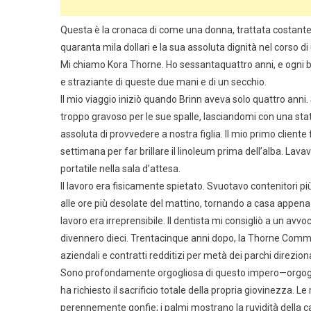
Questa è la cronaca di come una donna, trattata costant
quaranta mila dollari e la sua assoluta dignità nel corso d
Mi chiamo Kora Thorne. Ho sessantaquattro anni, e ogni b
e straziante di queste due mani e di un secchio.
Il mio viaggio iniziò quando Brinn aveva solo quattro anni
troppo gravoso per le sue spalle, lasciandomi con una sta
assoluta di provvedere a nostra figlia. Il mio primo client
settimana per far brillare il linoleum prima dell’alba. Lav
portatile nella sala d’attesa.
Il lavoro era fisicamente spietato. Svuotavo contenitori più 
alle ore più desolate del mattino, tornando a casa appena i
lavoro era irreprensibile. Il dentista mi consigliò a un av
divennero dieci. Trentacinque anni dopo, la Thorne Comme
aziendali e contratti redditizi per metà dei parchi direziona
Sono profondamente orgogliosa di questo impero—orgoglio
ha richiesto il sacrificio totale della propria giovinezza. L
perennemente gonfie; i palmi mostrano la ruvidità della ca