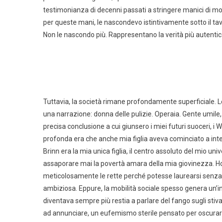
testimonianza di decenni passati a stringere manici di mo
per queste mani, le nascondevo istintivamente sotto il t
Non le nascondo più. Rappresentano la verità più autentic
Tuttavia, la società rimane profondamente superficiale
una narrazione: donna delle pulizie. Operaia. Gente umil
precisa conclusione a cui giunsero i miei futuri suoceri, i W
profonda era che anche mia figlia aveva cominciato a interi
Brinn era la mia unica figlia, il centro assoluto del mio un
assaporare mai la povertà amara della mia giovinezza. Ho
meticolosamente le rette perché potesse laurearsi senza
ambiziosa. Eppure, la mobilità sociale spesso genera un’i
diventava sempre più restia a parlare del fango sugli stiv
ad annunciare, un eufemismo sterile pensato per oscurare 