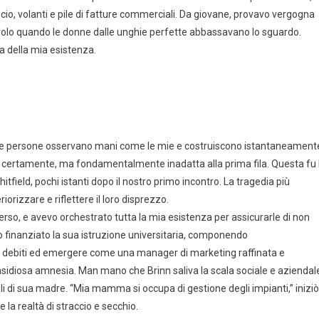
cio, volanti e pile di fatture commerciali. Da giovane, provavo vergogna
avolo quando le donne dalle unghie perfette abbassavano lo sguardo.
a della mia esistenza.
. Le persone osservano mani come le mie e costruiscono istantaneament
e, certamente, ma fondamentalmente inadatta alla prima fila. Questa fu 
hitfield, pochi istanti dopo il nostro primo incontro. La tragedia più
orizzare e riflettere il loro disprezzo.
iverso, e avevo orchestrato tutta la mia esistenza per assicurarle di non
 finanziato la sua istruzione universitaria, componendo
 debiti ed emergere come una manager di marketing raffinata e
nsidiosa amnesia. Man mano che Brinn saliva la scala sociale e aziendal
ali di sua madre. “Mia mamma si occupa di gestione degli impianti,” iniziò
la realtà di straccio e secchio.