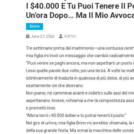
I $40.000 E Tu Puoi Tenere Il 
Un’ora Dopo… Ma Il Mio Avvoc
Storie
Admin
June 27, 2026
Tre settimane prima del matrimonio—una sontuosa cerimo
mia figlia mi inviò un messaggio che cambiò radicalmente i
“Puoi venire se paghi ancora, ma non aspettarti un posto in
Lessi quelle parole due volte, poi una terza. A volte la re
istintivamente di tradurla in qualcosa di più dolce, di più 
esattamente ciò che dicevano.
Non piansi, né camminai avanti e indietro sulle assi del 
aspettavano. Invece, richiamai a me la compostezza assoluta
e premetti invio.
“Allora terrò i 40.000 dollari e tu potrai tenerti il posto.”
Nel giro di un’ora, mia figlia Brinn mi avrebbe chiamata, la
della sua grande festa. Ma ormai la macchina delle cons