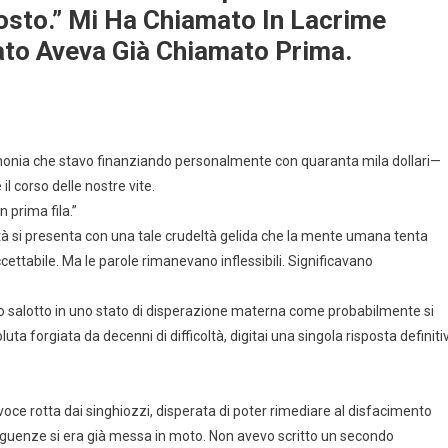
Posto.” Mi Ha Chiamato In Lacrime
ato Aveva Già Chiamato Prima.
nia che stavo finanziando personalmente con quaranta mila dollari—
l corso delle nostre vite.
 prima fila.”
altà si presenta con una tale crudeltà gelida che la mente umana tenta
accettabile. Ma le parole rimanevano inflessibili. Significavano
mio salotto in uno stato di disperazione materna come probabilmente si
 forgiata da decenni di difficoltà, digitai una singola risposta definiti
 voce rotta dai singhiozzi, disperata di poter rimediare al disfacimento
eguenze si era già messa in moto. Non avevo scritto un secondo