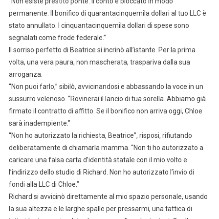
“Non esiste prestito ponte. Il conto è bloccato in modo
permanente. Il bonifico di quarantacinquemila dollari al tuo LLC è
stato annullato. I cinquantacinquemila dollari di spese sono
segnalati come frode federale.”
Il sorriso perfetto di Beatrice si incrinò all’istante. Per la prima
volta, una vera paura, non mascherata, traspariva dalla sua
arroganza.
“Non puoi farlo,” sibilò, avvicinandosi e abbassando la voce in un
sussurro velenoso. “Rovinerai il lancio di tua sorella. Abbiamo già
firmato il contratto di affitto. Se il bonifico non arriva oggi, Chloe
sarà inadempiente.”
“Non ho autorizzato la richiesta, Beatrice”, risposi, rifiutando
deliberatamente di chiamarla mamma. “Non ti ho autorizzato a
caricare una falsa carta d’identità statale con il mio volto e
l’indirizzo dello studio di Richard. Non ho autorizzato l’invio di
fondi alla LLC di Chloe.”
Richard si avvicinò direttamente al mio spazio personale, usando
la sua altezza e le larghe spalle per pressarmi, una tattica di