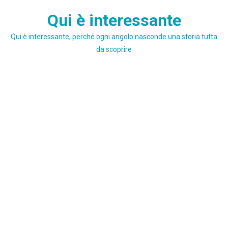
Skip
Qui è interessante
to
content
Qui è interessante, perché ogni angolo nasconde una storia tutta
da scoprire