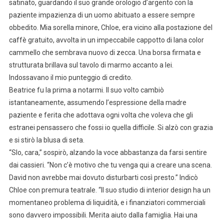
satinato, guardando il suo grande orologio d’argento con la
paziente impazienza di un uomo abituato a essere sempre
obbedito. Mia sorella minore, Chloe, era vicino alla postazione del
caffè gratuito, avvolta in un impeccabile cappotto di lana color
cammello che sembrava nuovo di zecca. Una borsa firmata e
strutturata brillava sul tavolo di marmo accanto a lei.
Indossavano il mio punteggio di credito.
Beatrice fu la prima a notarmi. Il suo volto cambiò
istantaneamente, assumendo l’espressione della madre
paziente e ferita che adottava ogni volta che voleva che gli
estranei pensassero che fossi io quella difficile. Si alzò con grazia
e si stirò la blusa di seta.
“Slo, cara,” sospirò, alzando la voce abbastanza da farsi sentire
dai cassieri. “Non c’è motivo che tu venga qui a creare una scena.
David non avrebbe mai dovuto disturbarti così presto.” Indicò
Chloe con premura teatrale. “Il suo studio di interior design ha un
momentaneo problema di liquidità, e i finanziatori commerciali
sono davvero impossibili. Merita aiuto dalla famiglia. Hai una