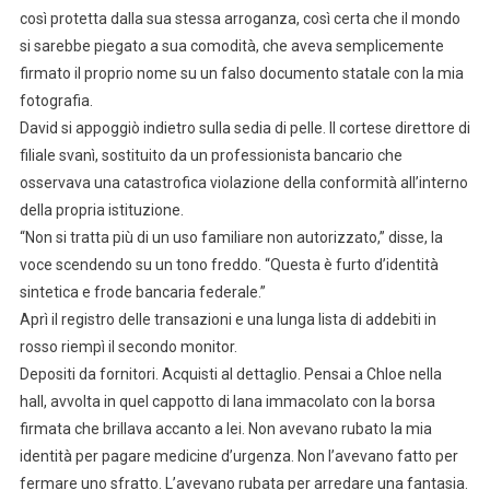
così protetta dalla sua stessa arroganza, così certa che il mondo
si sarebbe piegato a sua comodità, che aveva semplicemente
firmato il proprio nome su un falso documento statale con la mia
fotografia.
David si appoggiò indietro sulla sedia di pelle. Il cortese direttore di
filiale svanì, sostituito da un professionista bancario che
osservava una catastrofica violazione della conformità all’interno
della propria istituzione.
“Non si tratta più di un uso familiare non autorizzato,” disse, la
voce scendendo su un tono freddo. “Questa è furto d’identità
sintetica e frode bancaria federale.”
Aprì il registro delle transazioni e una lunga lista di addebiti in
rosso riempì il secondo monitor.
Depositi da fornitori. Acquisti al dettaglio. Pensai a Chloe nella
hall, avvolta in quel cappotto di lana immacolato con la borsa
firmata che brillava accanto a lei. Non avevano rubato la mia
identità per pagare medicine d’urgenza. Non l’avevano fatto per
fermare uno sfratto. L’avevano rubata per arredare una fantasia.