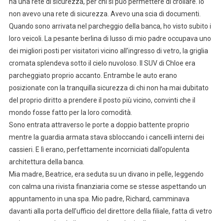
ha una rete di sicurezza, per chi si può permettere di crollare. Io
non avevo una rete di sicurezza. Avevo una scia di documenti.
Quando sono arrivata nel parcheggio della banca, ho visto subito i
loro veicoli. La pesante berlina di lusso di mio padre occupava uno
dei migliori posti per visitatori vicino all’ingresso di vetro, la griglia
cromata splendeva sotto il cielo nuvoloso. Il SUV di Chloe era
parcheggiato proprio accanto. Entrambe le auto erano
posizionate con la tranquilla sicurezza di chi non ha mai dubitato
del proprio diritto a prendere il posto più vicino, convinti che il
mondo fosse fatto per la loro comodità.
Sono entrata attraverso le porte a doppio battente proprio
mentre la guardia armata stava sbloccando i cancelli interni dei
cassieri. E lì erano, perfettamente incorniciati dall’opulenta
architettura della banca.
Mia madre, Beatrice, era seduta su un divano in pelle, leggendo
con calma una rivista finanziaria come se stesse aspettando un
appuntamento in una spa. Mio padre, Richard, camminava
davanti alla porta dell’ufficio del direttore della filiale, fatta di vetro