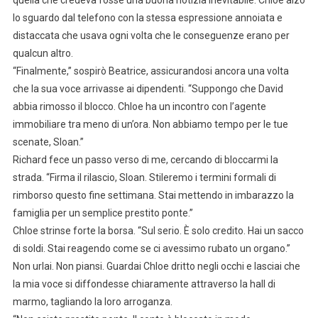
lo sguardo dal telefono con la stessa espressione annoiata e
distaccata che usava ogni volta che le conseguenze erano per
qualcun altro.
“Finalmente,” sospirò Beatrice, assicurandosi ancora una volta
che la sua voce arrivasse ai dipendenti. “Suppongo che David
abbia rimosso il blocco. Chloe ha un incontro con l’agente
immobiliare tra meno di un’ora. Non abbiamo tempo per le tue
scenate, Sloan.”
Richard fece un passo verso di me, cercando di bloccarmi la
strada. “Firma il rilascio, Sloan. Stileremo i termini formali di
rimborso questo fine settimana. Stai mettendo in imbarazzo la
famiglia per un semplice prestito ponte.”
Chloe strinse forte la borsa. “Sul serio. È solo credito. Hai un sacco
di soldi. Stai reagendo come se ci avessimo rubato un organo.”
Non urlai. Non piansi. Guardai Chloe dritto negli occhi e lasciai che
la mia voce si diffondesse chiaramente attraverso la hall di
marmo, tagliando la loro arroganza.