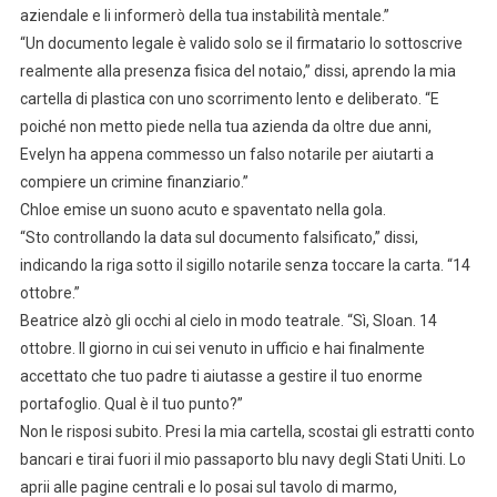
aziendale e li informerò della tua instabilità mentale.”
“Un documento legale è valido solo se il firmatario lo sottoscrive
realmente alla presenza fisica del notaio,” dissi, aprendo la mia
cartella di plastica con uno scorrimento lento e deliberato. “E
poiché non metto piede nella tua azienda da oltre due anni,
Evelyn ha appena commesso un falso notarile per aiutarti a
compiere un crimine finanziario.”
Chloe emise un suono acuto e spaventato nella gola.
“Sto controllando la data sul documento falsificato,” dissi,
indicando la riga sotto il sigillo notarile senza toccare la carta. “14
ottobre.”
Beatrice alzò gli occhi al cielo in modo teatrale. “Sì, Sloan. 14
ottobre. Il giorno in cui sei venuto in ufficio e hai finalmente
accettato che tuo padre ti aiutasse a gestire il tuo enorme
portafoglio. Qual è il tuo punto?”
Non le risposi subito. Presi la mia cartella, scostai gli estratti conto
bancari e tirai fuori il mio passaporto blu navy degli Stati Uniti. Lo
aprii alle pagine centrali e lo posai sul tavolo di marmo,