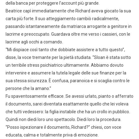
della banca per proteggere l’account più grande.
Beatrice capì immediatamente che Richard aveva giocato la sua
carta più forte. Il suo atteggiamento cambiò radicalmente,
passando istantaneamente da matriarca arrogante a genitore in
lacrime e preoccupato. Guardava oltre me verso i cassieri, con le
lacrime agli occhi a comando.
“Mi dispiace così tanto che dobbiate assistere a tutto questo”,
disse, la voce tremante per la pietà studiata. “Sloan è stata sotto
un terribile stress psichiatrico ultimamente. Abbiamo dovuto
intervenire e assumere la tutela legale delle sue finanze per la
sua stessa sicurezza. È confusa, paranoica e si scaglia contro le
persone che la amano.”
Fu spaventosamente efficace. Se avessi urlato, pianto o afferrato
il documento, sarei diventata esattamente quello che lei voleva
che tutti vedessero: la figlia instabile che ha un crollo in pubblico.
Quindi non diedi loro uno spettacolo. Diedi loro la procedura.
“Posso ispezionare il documento, Richard?” chiesi, con voce
educata, calma e totalmente priva di emozione.