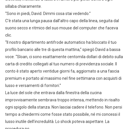
sillaba chiaramente.
“Sono in piedi, David. Dimmi cosa stai vedendo.”
C’è stata una lunga pausa dall’altro capo della linea, seguita dal
suono secco e ritmico del suo mouse del computer che faceva
clic.
“Il nostro dipartimento antifrode automatico ha bloccato il tuo
profilo bancario alle tre di questa mattina,” spiegò David a bassa
voce. “Sloan, ci sono esattamente centomila dollari di debito sulla
carta di credito collegati al tuo numero di previdenza sociale. Il
conto è stato aperto ventidue giorni fa, aggiornato a una fascia
premium e portato al massimo nel fine settimana con acquisti di
lusso e versamenti di fornitori.”
La luce del sole che entrava dalla finestra della cucina
improvvisamente sembrava troppo intensa, mettendo in risalto
ogni spigolo della stanza. Non lasciai cadere il telefono. Non persi
tempo a chiedermi come fosse stato possibile, né mi concessi il
lusso inutile dell’incredulità. Lo shock poteva aspettare. La
procedura no.