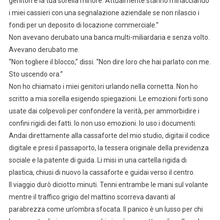
genitori e la tua sorella minore. Attualmente stanno minacciando
i miei cassieri con una segnalazione aziendale se non rilascio i
fondi per un deposito di locazione commerciale.”
Non avevano derubato una banca multi-miliardaria e senza volto.
Avevano derubato me.
“Non togliere il blocco,” dissi. “Non dire loro che hai parlato con me.
Sto uscendo ora.”
Non ho chiamato i miei genitori urlando nella cornetta. Non ho
scritto a mia sorella esigendo spiegazioni. Le emozioni forti sono
usate dai colpevoli per confondere la verità, per ammorbidire i
confini rigidi dei fatti. Io non uso emozioni. Io uso i documenti.
Andai direttamente alla cassaforte del mio studio, digitai il codice
digitale e presi il passaporto, la tessera originale della previdenza
sociale e la patente di guida. Li misi in una cartella rigida di
plastica, chiusi di nuovo la cassaforte e guidai verso il centro.
Il viaggio durò diciotto minuti. Tenni entrambe le mani sul volante
mentre il traffico grigio del mattino scorreva davanti al
parabrezza come un’ombra sfocata. Il panico è un lusso per chi