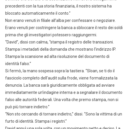
precedenti con la tua storia finanziaria, il nostro sistema ha
bloccato automaticamente il conto.”
Non erano venuti in filiale all’alba per confessare o negoziare.
Erano venuti per costringere la banca a sbloccare il resto dei soldi
prima che gli investigatori potessero raggiungermi.
“David”, dissi con calma, “stampa il registro delle transazioni.
Stampa i metadati della domanda che mostrano l’indirizzo IP.
Stampa la scansione ad alta risoluzione del documento di
identità falso.”
Si fermò, la mano sospesa sopra la tastiera. “Sloan, se ti do il
fascicolo completo dell’audit sulla frode, viene formalizzata la
denuncia. La banca sarà giuridicamente obbligata ad avviare
immediatamente un’indagine interna e a segnalare il documento
falso alle autorità federali. Una volta che premo stampa, non si
può più tornare indietro.”
“Non sto cercando di tornare indietro,” dissi. “Sono la vittima di un
furto di identità. Stampa i registri.”
David annuì una sola volta, con un movimento netto e deciso. La