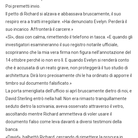
Poi premetti invio.
Il petto di Richard si alzava e abbassava bruscamente, il suo
respiro era a tratti irregolare. «Hai denunciato Evelyn. Perderà il
suo incarico. Affronterà il carcere.»
«Sì», dissi con calma, rimettendo il telefono in tasca. «E quando gli
investigatori esamineranno il suo registro notarile ufficiale,
scopriranno che la mia vera firma non figura nell’annotazione del
14 ottobre perché io non ero lì. E quando Evelyn si renderà conto
che è accusata di un reato grave, non proteggerà il tuo studio di
architettura. Dirà loro precisamente chi le ha ordinato di apporre il
timbro sul documento falsificato.»
La porta smerigliata dell’ufficio si aprì bruscamente dietro di noi, e
David Sterling entrò nella hall. Non era rimasto tranquillamente
seduto dietro la scrivania; aveva osservato attraverso il vetro,
ascoltando mentre Richard ammetteva di voler usare il
documento falso come leva davanti a diversi testimoni della
banca.
«David», balbettò Richard, cercando di rimettere la procura in