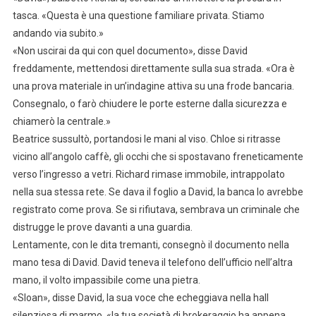
tasca. «Questa è una questione familiare privata. Stiamo
andando via subito.»
«Non uscirai da qui con quel documento», disse David
freddamente, mettendosi direttamente sulla sua strada. «Ora è
una prova materiale in un’indagine attiva su una frode bancaria.
Consegnalo, o farò chiudere le porte esterne dalla sicurezza e
chiamerò la centrale.»
Beatrice sussultò, portandosi le mani al viso. Chloe si ritrasse
vicino all’angolo caffè, gli occhi che si spostavano freneticamente
verso l’ingresso a vetri. Richard rimase immobile, intrappolato
nella sua stessa rete. Se dava il foglio a David, la banca lo avrebbe
registrato come prova. Se si rifiutava, sembrava un criminale che
distrugge le prove davanti a una guardia.
Lentamente, con le dita tremanti, consegnò il documento nella
mano tesa di David. David teneva il telefono dell’ufficio nell’altra
mano, il volto impassibile come una pietra.
«Sloan», disse David, la sua voce che echeggiava nella hall
silenziosa di marmo, «la tua società di brokeraggio ha appena