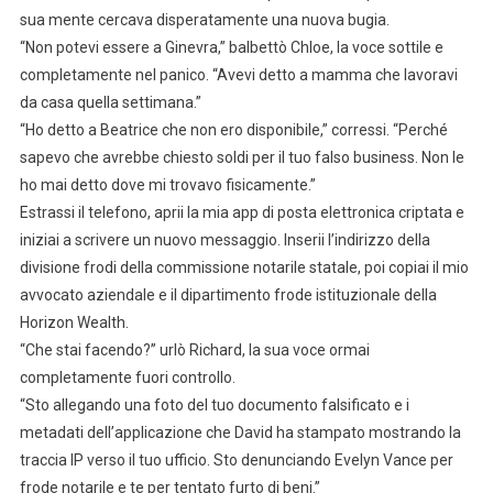
sua mente cercava disperatamente una nuova bugia.
“Non potevi essere a Ginevra,” balbettò Chloe, la voce sottile e
completamente nel panico. “Avevi detto a mamma che lavoravi
da casa quella settimana.”
“Ho detto a Beatrice che non ero disponibile,” corressi. “Perché
sapevo che avrebbe chiesto soldi per il tuo falso business. Non le
ho mai detto dove mi trovavo fisicamente.”
Estrassi il telefono, aprii la mia app di posta elettronica criptata e
iniziai a scrivere un nuovo messaggio. Inserii l’indirizzo della
divisione frodi della commissione notarile statale, poi copiai il mio
avvocato aziendale e il dipartimento frode istituzionale della
Horizon Wealth.
“Che stai facendo?” urlò Richard, la sua voce ormai
completamente fuori controllo.
“Sto allegando una foto del tuo documento falsificato e i
metadati dell’applicazione che David ha stampato mostrando la
traccia IP verso il tuo ufficio. Sto denunciando Evelyn Vance per
frode notarile e te per tentato furto di beni.”