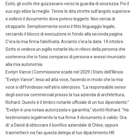
Esitò, gli occhi che guizzavano verso la guardia di sicurezza. Poi il
suo ego ebbe la meglio. Tenne le dita strette sull’angolo superiore
e sollevò il documento dove potevo leggerlo. Non cercai di
strapparlo. Semplicemente scorsi il fitto linguaggio legale,
cercando il blocco di esecuzione in fondo alla seconda pagina.
C’era la mia firma falsificata. Accanto c’era la data: 14 ottobre.
Sotto si vedeva un sigillo notarile blu in rilievo della persona che
sosteneva che io fossi comparso di persona e avessi rinunciato
alla mia autonomia.
Evelyn Vance | Commissione scade nel 2029 | Stato dell’Illinois
“Evelyn Vance”, lessi ad alta voce, facendo in modo che la mia
voce si diffondesse nell’atrio silenzioso. “La responsabile senior
degli escrow commerciali presso la tua azienda di architettura,
Richard. Questo è il timbro notarile ufficiale di un tuo dipendente.”
“Evelyn è una notaia autorizzata e garantita,” sbottò Richard. “Ha
testimoniato legalmente la tua firma. Il documento è valido. Ora
di’ a David di sbloccare il bonifico aziendale di Chloe, oppure
trasmetterò via fax questa delega al tuo dipartimento HR