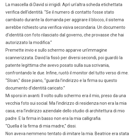
La mascella di David si irrigidì. Aprì un’altra scheda etichettata
verifica dell’identità. “Se il numero di contatto fosse stato
cambiato durante la domanda per aggirare il blocco, il sistema
avrebbe richiesto una verifica visiva secondaria. Un documento
d’identità con foto rilasciato dal governo, che provasse che hai
autorizzato la modifica.”
Premette invio e sullo schermo apparve un’immagine
scannerizzata. David la fissò per diversi secondi, poi guardò la
patente legittima che avevo posato sulla sua scrivania,
confrontando le due. Infine, ruotò il monitor del tutto verso di me.
“Sloan,” disse piano, “guarda l’indirizzo e la firma su questo
documento d’identità caricato.”
Mi sporsi in avanti. Il volto sullo schermo era il mio, preso da una
vecchia foto sui social. Ma l’indirizzo di residenza non era la mia
casa; era l’indirizzo aziendale dello studio di architettura di mio
padre. E la firma in basso non era la mia calligrafia.
“Quella è la firma di mia madre,” dissi.
Non aveva nemmeno tentato di imitare la mia. Beatrice era stata