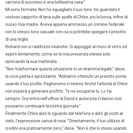
carriera di successo e una bellissima casa.”
Mi sono fermata. Non ho eguagliato il suo tono. Ho guardato il
costoso cappotto di lana sulle spalle di Chloe, poi la borsa, infine di
nuovo mia madre. Aveva appena ammesso un crimine federale
con lo stesso tono casuale con cui si potrebbe spiegare il prestito
di una teglia.
Richard non si raddrizzò neanche. Si appoggiò al muro di vetro ed
espirò lentamente, come se la mia presenza stesse solo
sprecando la sua mattinata.
“Non trasformare questa situazione in un dramma legale,” disse,
la voce piatta e sprezzante. “Abbiamo ottenuto un prestito ponte
usando il tuo profilo. Pagheremo il minimo finché l’attività di Chloe
non inizierà a generare profitto. Te ne occuperai tu. Lo fai
sempre. Ora entra nell’ufficio di David e autorizza il rilascio così
possiamo continuare la nostra giornata.”
Finalmente Chloe alzò lo sguardo dal telefono e alzò gli occhi al
cielo, l’espressione carica di noia. “Onestamente, il tuo utilizzo di
credito era praticamente zero,” disse. “Non è che lo stessi usando.