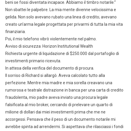
beni se fossi diventata incapace. Abbiamo il timbro notarile.”
Non sbattei le palpebre. La mia mente divenne velocissima e
gelida. Non solo avevano rubato una linea di credito; avevano
creato un’arma legale progettata per privarmi di tutta la mia vita
finanziaria.
Poi, il mio telefono vibrò violentemente nel palmo.
Avviso di sicurezza: Horizon Institutional Wealth
Richiesta urgente di liquidazione di $250.000 dal portafoglio di
investimenti primario ricevuta.
In attesa della verifica del documento di procura.
Il sorriso di Richard si allargò. Aveva calcolato tutto alla
perfezione. Mentre mia madre e mia sorella creavano una
rumorosa e teatrale distrazione in banca per una carta di credito
fraudolenta, mio padre aveva inviato una procura legale
falsificata al mio broker, cercando di prelevare un quarto di
milione di dollari dai miei investimenti prima che me ne
accorgessi. Pensava che il peso di un documento notarile mi
avrebbe spinta ad arrendermi. Si aspettava che rilasciassi i fondi