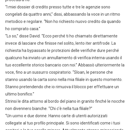
“I miei dossier di credito presso tutte e tre le agenzie sono
congelati da quattro anni,” dissi, abbassando la voce in un ritmo
metodico e regolare. “Non ho richiesto nuovo credito da quando
ho comprato casa.”
“Lo so,” disse David. “Ecco perché ti ho chiamato direttamente
invece di lasciare che finisse nel solito, lento iter antifrode. La
richiesta ha bypassato le protezioni delle verifiche dure perché
qualcuno ha inviato un annullamento di verifica interna usando il
tuo eccellente storico bancario con noi.” Abbassò ulteriormente la
voce, fino a un sussurro cospiratorio. “Sloan, le persone che
stanno usando la carta sono nella mia filiale in questo momento.
Stanno pretendendo che io rimuova il blocco per effettuare un
ultimo bonifico.”
Strinsi le dita attorno al bordo del piano in granito finché le nocche
non divennero bianche. “Chi c’è nella tua filiale?”
“Un uomo e due donne. Hanno carte di utenti autorizzati
collegate al tuo profilo principale. Si sono identificati come i tuoi