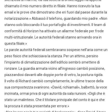
chiamato il mio numero diretto in filiale. Hanno ricevuto la tua
email e le prove che dimostrano che eri fuori dal paese durante la
notarizzazione.» Abbassò il telefono, guardando mio padre. «Non
stanno solo bloccando il tuo portafoglio di investimenti. Il team di
conformità di Horizon ha attivato un allarme federale per frode
multi-istituzionale. Le autorità federali stanno arrivando ora in
questa filiale.»
Le parole autorità federali sembravano sospese nell’aria come un
peso fisico che schiacciava la stanza. Per un attimo, persino
l’impianto di climatizzazione dell’edificio sembrò smettere di
ronzare. La guardia armata vicino all’ingresso cambiò posizione,
piazzandosi davanti alle doppie porte di vetro, la postura rigida.
Il volto di Richard cambiò completamente, le ultime tracce della
sua compostezza svanirono. «David, richiamali», balbettò, la voce
incrinata, ormai priva di ogni autorità da sala riunioni. «Digli che è
stato un malinteso. Che il titolare principale del conto è qui e che
la procura è stata presentata per errore.»