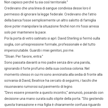
Non capisco perché tu sia così territoriale.”
Credevano che una linea di sangue condivisa desse loro il
permesso di ignorare la legge federale. Credevano che l’atrio
della banca fosse semplicemente un altro salotto di famiglia
dove poter manipolare la situazione finché non mi fossi arresa
solo per mantenere la pace.
Poi la porta di vetro satinato si aprì. David Sterling si fermò sulla
soglia, con un’espressione formale, professionale e del tutto
imperscrutabile. Guardò i miei genitori, poi me.
“Sloan. Per favore, entra.”
Sono passata davanti a mio padre senza dire una parola,
ignorando il forte profumo della sua costosa colonia. Nel
momento stesso in cui mi sono avvicinata alla sedia di fronte alla
scrivania di David, Beatrice ha cercato di seguirmi, i tacchi che
risuonavano rumorosi sul pavimento di legno.
“Devo essere presente a questo incontro,” annunciò, posando con
decisione una mano curata sullo stipite della porta. “Sto gestendo
questa transazione e mia figlia è chiaramente confusa riguardo