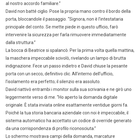
al nostro accordo familiare.”
David non batté ciglio. Pose la propria mano contro il bordo della
porta, bloccandole il passaggio. “Signora, non è l’intestataria
principale del conto. Se mette piede in questo ufficio, farò
intervenire la sicurezza per farla rimuovere immediatamente
dalla struttura.”
La bocca di Beatrice si spalancò. Per la prima volta quella mattina,
la maschera impeccabile scivolò, rivelando un lampo di brutta
indignazione. Fece un passo indietro e David chiuse la pesante
porta con un secco, definitivo clic. All’interno dell’ufficio,
l’isolamento era perfetto; il silenzio era assoluto.
David riattivò entrambi i monitor sulla sua scrivania e ne girò uno
leggermente verso di me. “Ho aperto la domanda digitale
originale. È stata inviata online esattamente ventidue giorni fa.
Poiché la tua storia bancaria aziendale con noi è impeccabile, il
sistema automatico ha accettato un codice di override generato
da una corrispondenza di profilo riconosciuta.”
Lo schermo mostrava campi della domanda, marcature