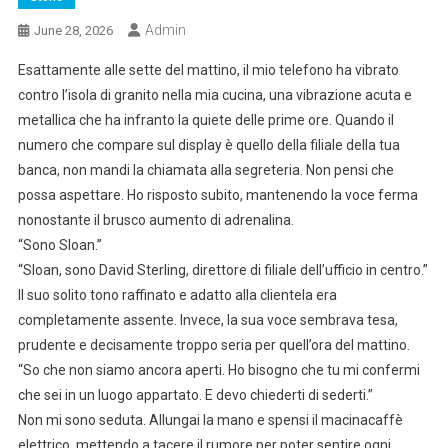
Admin
June 28, 2026
Esattamente alle sette del mattino, il mio telefono ha vibrato
contro l’isola di granito nella mia cucina, una vibrazione acuta e
metallica che ha infranto la quiete delle prime ore. Quando il
numero che compare sul display è quello della filiale della tua
banca, non mandi la chiamata alla segreteria. Non pensi che
possa aspettare. Ho risposto subito, mantenendo la voce ferma
nonostante il brusco aumento di adrenalina.
“Sono Sloan.”
“Sloan, sono David Sterling, direttore di filiale dell’ufficio in centro.”
Il suo solito tono raffinato e adatto alla clientela era
completamente assente. Invece, la sua voce sembrava tesa,
prudente e decisamente troppo seria per quell’ora del mattino.
“So che non siamo ancora aperti. Ho bisogno che tu mi confermi
che sei in un luogo appartato. E devo chiederti di sederti.”
Non mi sono seduta. Allungai la mano e spensi il macinacaffè
elettrico, mettendo a tacere il rumore per poter sentire ogni