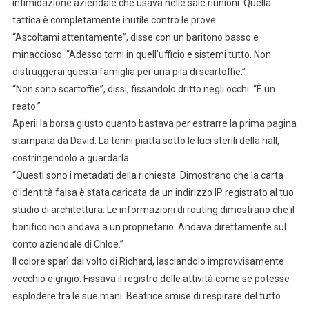
intimidazione aziendale che usava nelle sale riunioni. Quella
tattica è completamente inutile contro le prove.
“Ascoltami attentamente”, disse con un baritono basso e
minaccioso. “Adesso torni in quell’ufficio e sistemi tutto. Non
distruggerai questa famiglia per una pila di scartoffie.”
“Non sono scartoffie”, dissi, fissandolo dritto negli occhi. “È un
reato.”
Aperii la borsa giusto quanto bastava per estrarre la prima pagina
stampata da David. La tenni piatta sotto le luci sterili della hall,
costringendolo a guardarla.
“Questi sono i metadati della richiesta. Dimostrano che la carta
d’identità falsa è stata caricata da un indirizzo IP registrato al tuo
studio di architettura. Le informazioni di routing dimostrano che il
bonifico non andava a un proprietario. Andava direttamente sul
conto aziendale di Chloe.”
Il colore sparì dal volto di Richard, lasciandolo improvvisamente
vecchio e grigio. Fissava il registro delle attività come se potesse
esplodere tra le sue mani. Beatrice smise di respirare del tutto.