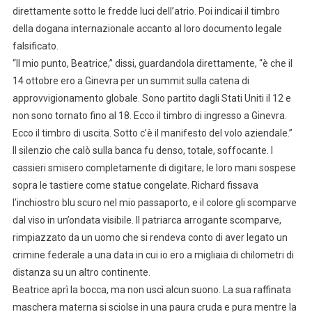
direttamente sotto le fredde luci dell’atrio. Poi indicai il timbro
della dogana internazionale accanto al loro documento legale
falsificato.
“Il mio punto, Beatrice,” dissi, guardandola direttamente, “è che il
14 ottobre ero a Ginevra per un summit sulla catena di
approvvigionamento globale. Sono partito dagli Stati Uniti il 12 e
non sono tornato fino al 18. Ecco il timbro di ingresso a Ginevra.
Ecco il timbro di uscita. Sotto c’è il manifesto del volo aziendale.”
Il silenzio che calò sulla banca fu denso, totale, soffocante. I
cassieri smisero completamente di digitare; le loro mani sospese
sopra le tastiere come statue congelate. Richard fissava
l’inchiostro blu scuro nel mio passaporto, e il colore gli scomparve
dal viso in un’ondata visibile. Il patriarca arrogante scomparve,
rimpiazzato da un uomo che si rendeva conto di aver legato un
crimine federale a una data in cui io ero a migliaia di chilometri di
distanza su un altro continente.
Beatrice aprì la bocca, ma non uscì alcun suono. La sua raffinata
maschera materna si sciolse in una paura cruda e pura mentre la