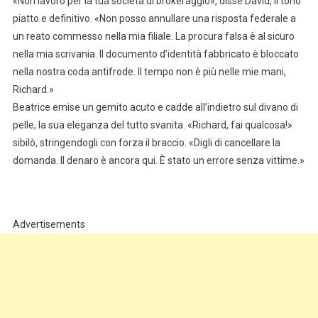
«Non lavoro per la tua società di brokeraggio», disse David, il tono
piatto e definitivo. «Non posso annullare una risposta federale a
un reato commesso nella mia filiale. La procura falsa è al sicuro
nella mia scrivania. Il documento d’identità fabbricato è bloccato
nella nostra coda antifrode. Il tempo non è più nelle mie mani,
Richard.»
Beatrice emise un gemito acuto e cadde all’indietro sul divano di
pelle, la sua eleganza del tutto svanita. «Richard, fai qualcosa!»
sibilò, stringendogli con forza il braccio. «Digli di cancellare la
domanda. Il denaro è ancora qui. È stato un errore senza vittime.»
Advertisements