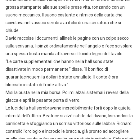
grossa stampante alle sue spalle prese vita, ronzando con un
suono meccanico. Il suono costante e ritmico della carta che
scivolava nel vassoio sembrava il clic di una serratura che si
chiude.
David raccolse i documenti, allineò le pagine con un colpo secco
sulla scrivania, li pinzò ordinatamente nell’angolo e fece scivolare
una spessa busta manila attraverso il lucido legno del tavolo.
“Le carte supplementari che hanno nella hall sono state
disattivate in modo permanente,” disse. “Il bonifico di
quarantacinquemila dollari è stato annullato. Il conto è ora
bloccato in stato di frode attiva.”
Misi la busta nella mia borsa. Poi mi alzai, sistemai i revers della
giacca e aprii la pesante porta di vetro.
Le luci della hall sembravano incredibilmente forti dopo la quieta
intimità dell’ufficio. Beatrice si alzò subito dal divano, lisciandosi la
camicetta e sfoggiando un sorriso vittorioso sulle labbra. Richard
controllò l’orologio e incrociò le braccia, già pronto ad accogliere
quella che credeva fosse una buona notizia inevitabile. Chloe alzò