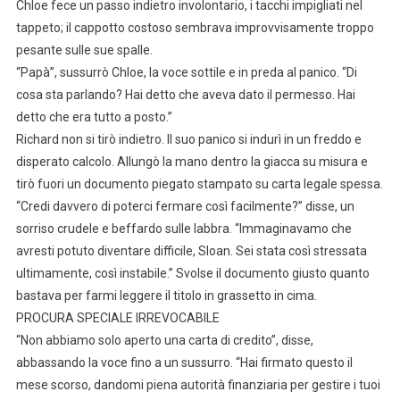
Chloe fece un passo indietro involontario, i tacchi impigliati nel
tappeto; il cappotto costoso sembrava improvvisamente troppo
pesante sulle sue spalle.
“Papà”, sussurrò Chloe, la voce sottile e in preda al panico. “Di
cosa sta parlando? Hai detto che aveva dato il permesso. Hai
detto che era tutto a posto.”
Richard non si tirò indietro. Il suo panico si indurì in un freddo e
disperato calcolo. Allungò la mano dentro la giacca su misura e
tirò fuori un documento piegato stampato su carta legale spessa.
“Credi davvero di poterci fermare così facilmente?” disse, un
sorriso crudele e beffardo sulle labbra. “Immaginavamo che
avresti potuto diventare difficile, Sloan. Sei stata così stressata
ultimamente, così instabile.” Svolse il documento giusto quanto
bastava per farmi leggere il titolo in grassetto in cima.
PROCURA SPECIALE IRREVOCABILE
“Non abbiamo solo aperto una carta di credito”, disse,
abbassando la voce fino a un sussurro. “Hai firmato questo il
mese scorso, dandomi piena autorità finanziaria per gestire i tuoi