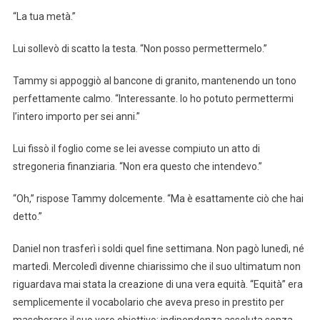
“La tua metà.”
Lui sollevò di scatto la testa. “Non posso permettermelo.”
Tammy si appoggiò al bancone di granito, mantenendo un tono
perfettamente calmo. “Interessante. Io ho potuto permettermi
l’intero importo per sei anni.”
Lui fissò il foglio come se lei avesse compiuto un atto di
stregoneria finanziaria. “Non era questo che intendevo.”
“Oh,” rispose Tammy dolcemente. “Ma è esattamente ciò che hai
detto.”
Daniel non trasferì i soldi quel fine settimana. Non pagò lunedì, né
martedì. Mercoledì divenne chiarissimo che il suo ultimatum non
riguardava mai stata la creazione di una vera equità. “Equità” era
semplicemente il vocabolario che aveva preso in prestito per
mascherare il suo vero obiettivo: indipendenza assoluta senza