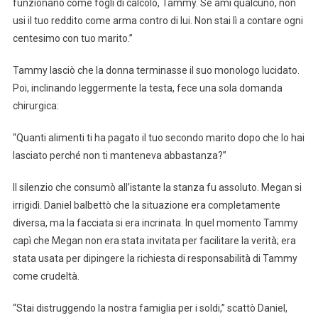
funzionano come fogli di calcolo, Tammy. Se ami qualcuno, non
usi il tuo reddito come arma contro di lui. Non stai lì a contare ogni
centesimo con tuo marito.”
Tammy lasciò che la donna terminasse il suo monologo lucidato.
Poi, inclinando leggermente la testa, fece una sola domanda
chirurgica:
“Quanti alimenti ti ha pagato il tuo secondo marito dopo che lo hai
lasciato perché non ti manteneva abbastanza?”
Il silenzio che consumò all’istante la stanza fu assoluto. Megan si
irrigidì. Daniel balbettò che la situazione era completamente
diversa, ma la facciata si era incrinata. In quel momento Tammy
capì che Megan non era stata invitata per facilitare la verità; era
stata usata per dipingere la richiesta di responsabilità di Tammy
come crudeltà.
“Stai distruggendo la nostra famiglia per i soldi,” scattò Daniel,