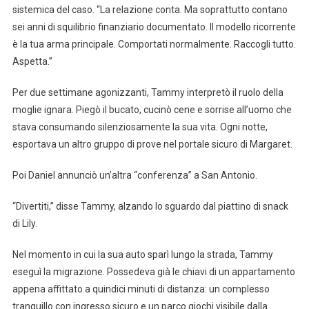
sistemica del caso. “La relazione conta. Ma soprattutto contano
sei anni di squilibrio finanziario documentato. Il modello ricorrente
è la tua arma principale. Comportati normalmente. Raccogli tutto.
Aspetta.”
Per due settimane agonizzanti, Tammy interpretò il ruolo della
moglie ignara. Piegò il bucato, cucinò cene e sorrise all’uomo che
stava consumando silenziosamente la sua vita. Ogni notte,
esportava un altro gruppo di prove nel portale sicuro di Margaret.
Poi Daniel annunciò un’altra “conferenza” a San Antonio.
“Divertiti,” disse Tammy, alzando lo sguardo dal piattino di snack
di Lily.
Nel momento in cui la sua auto sparì lungo la strada, Tammy
eseguì la migrazione. Possedeva già le chiavi di un appartamento
appena affittato a quindici minuti di distanza: un complesso
tranquillo con ingresso sicuro e un parco giochi visibile dalla