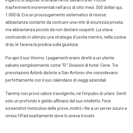
trasferimenti incrementali nell’arco di otto mesi. 500 dollari qui,
1.000 là. Era un prosciugamento sistematico di risorse:
abbastanza costante da costruire una rete di sicurezza privata,
ma abbastanza piccolo da non destare sospetti. Lui stava
costruendo in silenzio una strategia d’uscita mentre, nella cucina
di lei, le faceva la predica sulla giustizia.
Poi aprì il suo Venmo. I pagamenti erano diretti a un utente
salvato semplicemente come “R.” Divisioni di hotel. Cene. Tre
prenotazioni Airbnb distinte a San Antonio che coincidevano
perfettamente con il suo calendario di viaggi aziendali.
Tammy non provò calore travolgente, né l’impulso di urlare. Sentì
solo un profondo e gelido affinarsi del suo intelletto. Fece
screenshot meticolosi delle prove, inoltrò i file a un server sicuro e
rimise l’iPad esattamente dove lo aveva trovato.