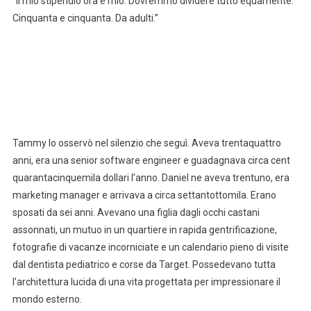
“Il mio stipendio ora è mio. Dovremmo dividere tutto equamente.
Cinquanta e cinquanta. Da adulti.”
Tammy lo osservò nel silenzio che seguì. Aveva trentaquattro
anni, era una senior software engineer e guadagnava circa cent
quarantacinquemila dollari l’anno. Daniel ne aveva trentuno, era
marketing manager e arrivava a circa settantottomila. Erano
sposati da sei anni. Avevano una figlia dagli occhi castani
assonnati, un mutuo in un quartiere in rapida gentrificazione,
fotografie di vacanze incorniciate e un calendario pieno di visite
dal dentista pediatrico e corse da Target. Possedevano tutta
l’architettura lucida di una vita progettata per impressionare il
mondo esterno.