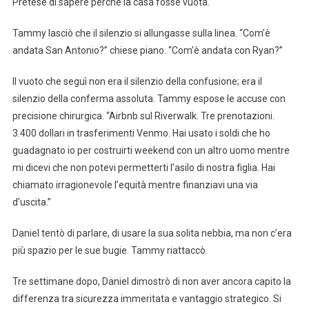
Pretese di sapere perché la casa fosse vuota.
Tammy lasciò che il silenzio si allungasse sulla linea. “Com’è
andata San Antonio?” chiese piano. “Com’è andata con Ryan?”
Il vuoto che seguì non era il silenzio della confusione; era il
silenzio della conferma assoluta. Tammy espose le accuse con
precisione chirurgica. “Airbnb sul Riverwalk. Tre prenotazioni.
3.400 dollari in trasferimenti Venmo. Hai usato i soldi che ho
guadagnato io per costruirti weekend con un altro uomo mentre
mi dicevi che non potevi permetterti l’asilo di nostra figlia. Hai
chiamato irragionevole l’equità mentre finanziavi una via
d’uscita.”
Daniel tentò di parlare, di usare la sua solita nebbia, ma non c’era
più spazio per le sue bugie. Tammy riattaccò.
Tre settimane dopo, Daniel dimostrò di non aver ancora capito la
differenza tra sicurezza immeritata e vantaggio strategico. Si