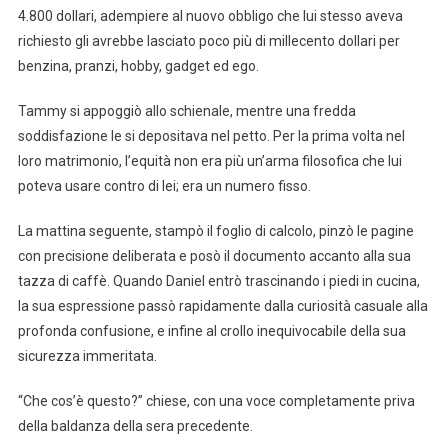
4.800 dollari, adempiere al nuovo obbligo che lui stesso aveva
richiesto gli avrebbe lasciato poco più di millecento dollari per
benzina, pranzi, hobby, gadget ed ego.
Tammy si appoggiò allo schienale, mentre una fredda
soddisfazione le si depositava nel petto. Per la prima volta nel
loro matrimonio, l’equità non era più un’arma filosofica che lui
poteva usare contro di lei; era un numero fisso.
La mattina seguente, stampò il foglio di calcolo, pinzò le pagine
con precisione deliberata e posò il documento accanto alla sua
tazza di caffè. Quando Daniel entrò trascinando i piedi in cucina,
la sua espressione passò rapidamente dalla curiosità casuale alla
profonda confusione, e infine al crollo inequivocabile della sua
sicurezza immeritata.
“Che cos’è questo?” chiese, con una voce completamente priva
della baldanza della sera precedente.