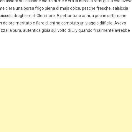
n fissata sul cassone dietro di me c’era la barca a remi gialla che avev
me c’era una borsa frigo piena di mais dolce, pesche fresche, salsiccia
 piccolo droghiere di Glenmore. A settantuno anni, a poche settimane
 dolore meritato e fiero di chi ha compiuto un viaggio difficile. Avevo
ezza la pura, autentica gioia sul volto di Lily quando finalmente avrebbe