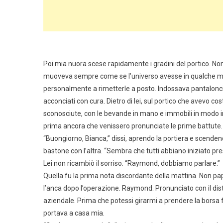
Poi mia nuora scese rapidamente i gradini del portico. 
muoveva sempre come se l’universo avesse in qualche mo
personalmente a rimetterle a posto. Indossava pantaloncini b
acconciati con cura. Dietro di lei, sul portico che avevo co
sconosciute, con le bevande in mano e immobili in modo 
prima ancora che venissero pronunciate le prime battute.
“Buongiorno, Bianca,” dissi, aprendo la portiera e scenden
bastone con l’altra. “Sembra che tutti abbiano iniziato pre
Lei non ricambiò il sorriso. “Raymond, dobbiamo parlare.”
Quella fu la prima nota discordante della mattina. Non p
l’anca dopo l’operazione. Raymond. Pronunciato con il dist
aziendale. Prima che potessi girarmi a prendere la borsa fr
portava a casa mia.