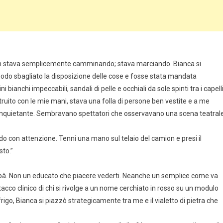
Non stava semplicemente camminando; stava marciando. Bianca si
do sbagliato la disposizione delle cose e fosse stata mandata
ianchi impeccabili, sandali di pelle e occhiali da sole spinti tra i capell
struito con le mie mani, stava una folla di persone ben vestite e a me
inquietante. Sembravano spettatori che osservavano una scena teatral
do con attenzione. Tenni una mano sul telaio del camion e presi il
sto.”
apà. Non un educato che piacere vederti. Neanche un semplice come va
acco clinico di chi si rivolge a un nome cerchiato in rosso su un modulo
igo, Bianca si piazzò strategicamente tra me e il vialetto di pietra che