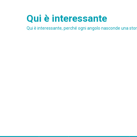
Skip
to
Qui è interessante
content
Qui è interessante, perché ogni angolo nasconde una stori