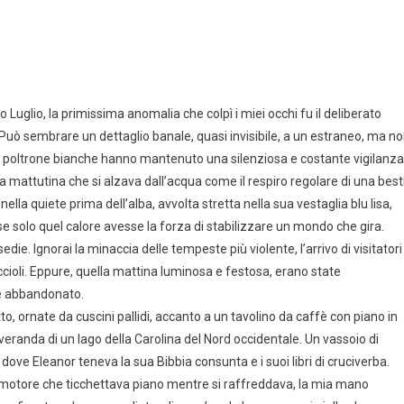
 Luglio, la primissima anomalia che colpì i miei occhi fu il deliberato
 Può sembrare un dettaglio banale, quasi invisibile, a un estraneo, ma n
due poltrone bianche hanno mantenuto una silenziosa e costante vigilanza
ia mattutina che si alzava dall’acqua come il respiro regolare di una best
lla quiete prima dell’alba, avvolta stretta nella sua vestaglia blu lisa,
 solo quel calore avesse la forza di stabilizzare un mondo che gira.
e. Ignorai la minaccia delle tempeste più violente, l’arrivo di visitatori
accioli. Eppure, quella mattina luminosa e festosa, erano state
ne abbandonato.
fitto, ornate da cuscini pallidi, accanto a un tavolino da caffè con piano in
eranda di un lago della Carolina del Nord occidentale. Un vassoio di
ve Eleanor teneva la sua Bibbia consunta e i suoi libri di cruciverba.
motore che ticchettava piano mentre si raffreddava, la mia mano