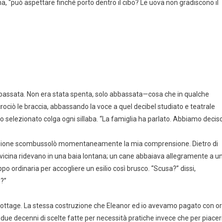
, “può aspettare finché porto dentro il cibo? Le uova non gradiscono il
bassata. Non era stata spenta, solo abbassata—cosa che in qualche
ociò le braccia, abbassando la voce a quel decibel studiato e teatrale
o selezionato colga ogni sillaba. “La famiglia ha parlato. Abbiamo decis
mazione scombussolò momentaneamente la mia comprensione. Dietro di
lia vicina ridevano in una baia lontana; un cane abbaiava allegramente a u
 ordinaria per accogliere un esilio così brusco. “Scusa?” dissi,
o?”
mio cottage. La stessa costruzione che Eleanor ed io avevamo pagato con o
e due decenni di scelte fatte per necessità pratiche invece che per piacer