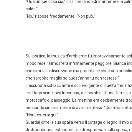
“Qualunque cosa sia,” dissi cercando di mantenere la calma
caldo.”
“No,” rispose freddamente. “Non può.”
Sul portico, la musica d’ambiente fu improvvisamente ab
modo rese l’atmosfera infinitamente peggiore. Bianca incr
che simula la discrezione ma garantisce che il suo pubblic
che sarebbe meglio se quest’anno tu non restassi.”
L’assurdità schiacciante e sconvolgente di quell’affer
lei, il lago scintillava luminoso; dei bambini di una famig
motoscafo di passaggio. La mattina era decisamente troppo
pensando sinceramente di aver frainteso. “Cosa hai dett
“Non resterai qui.”
Guardai oltre la sua spalla verso il cottage di legno. Il 
di straordinario estenuanti, soldi risparmiati sulla spesa, 