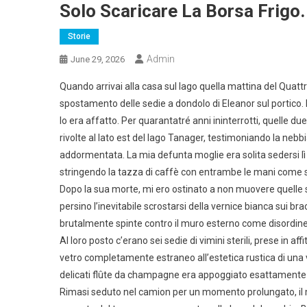
Solo Scaricare La Borsa Frigo.
Storie
Admin
June 29, 2026
Quando arrivai alla casa sul lago quella mattina del Quattro
spostamento delle sedie a dondolo di Eleanor sul portico.
lo era affatto. Per quarantatré anni ininterrotti, quelle 
rivolte al lato est del lago Tanager, testimoniando la nebb
addormentata. La mia defunta moglie era solita sedersi lì ne
stringendo la tazza di caffè con entrambe le mani come se
Dopo la sua morte, mi ero ostinato a non muovere quelle sedi
persino l’inevitabile scrostarsi della vernice bianca sui br
brutalmente spinte contro il muro esterno come disordi
Al loro posto c’erano sei sedie di vimini sterili, prese in af
vetro completamente estraneo all’estetica rustica di una v
delicati flûte da champagne era appoggiato esattamente do
Rimasi seduto nel camion per un momento prolungato, il 