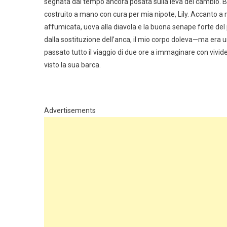
segnata dal tempo ancora posata sulla leva del cambio. Be
costruito a mano con cura per mia nipote, Lily. Accanto a 
affumicata, uova alla diavola e la buona senape forte del
dalla sostituzione dell’anca, il mio corpo doleva—ma era un
passato tutto il viaggio di due ore a immaginare con vivid
visto la sua barca.
Advertisements