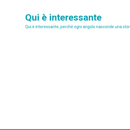
Skip
to
Qui è interessante
content
Qui è interessante, perché ogni angolo nasconde una stori