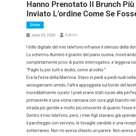
Hanno Prenotato Il Brunch Più
Inviato L’ordine Come Se Fosse
Storie
Admin
June 29, 2026
l trillo digitale del mio telefono infranse il silenzio dell
Lo schermo illuminò il granito del piano cucina, mostrando 
completamente privo di punto interrogativo, e leggeva con
“Paghi tu per tutti e dodici, come al solito.”
Era la Festa della Mamma. Stavo in piedi a piedi nudi nel
asciugamano umido, l’altra appoggiata sul bordo del lavello 
incredibilmente curato. I prati erano stati curati alla per
primaverile e una vicina caricava con cura gigli bianchi n
strada più gentile e molto più innocente di quanto fosse in
Dentro il mio telefono, però, i miei figli stavano già spend
il parcheggio con servizio, le tovaglie candide e una rec
sotterraneo. Non mi aveva chiesto un parere. Non aveva