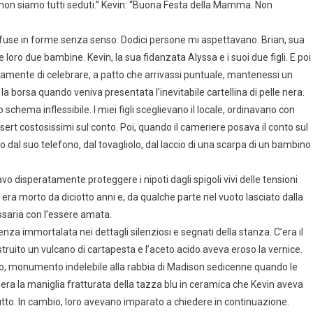
non siamo tutti seduti.” Kevin: “Buona Festa della Mamma. Non
confuse in forme senza senso. Dodici persone mi aspettavano. Brian, sua
e loro due bambine. Kevin, la sua fidanzata Alyssa e i suoi due figli. E poi
vamente di celebrare, a patto che arrivassi puntuale, mantenessi un
a borsa quando veniva presentata l’inevitabile cartellina di pelle nera.
chema inflessibile. I miei figli sceglievano il locale, ordinavano con
ert costosissimi sul conto. Poi, quando il cameriere posava il conto sul
dal suo telefono, dal tovagliolo, dal laccio di una scarpa di un bambino
 disperatamente proteggere i nipoti dagli spigoli vivi delle tensioni
era morto da diciotto anni e, da qualche parte nel vuoto lasciato dalla
saria con l’essere amata.
za immortalata nei dettagli silenziosi e segnati della stanza. C’era il
struito un vulcano di cartapesta e l’aceto acido aveva eroso la vernice.
ro, monumento indelebile alla rabbia di Madison sedicenne quando le
’era la maniglia fratturata della tazza blu in ceramica che Kevin aveva
tto. In cambio, loro avevano imparato a chiedere in continuazione.