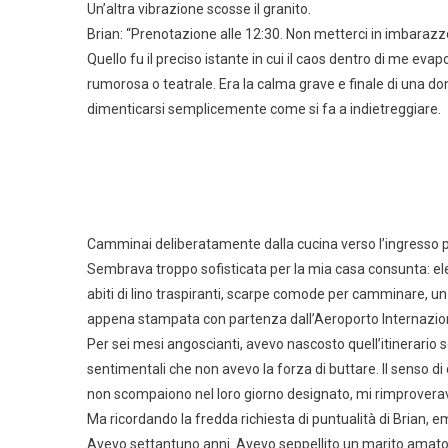
Un’altra vibrazione scosse il granito.
Brian: “Prenotazione alle 12:30. Non metterci in imbarazzo
Quello fu il preciso istante in cui il caos dentro di me ev
rumorosa o teatrale. Era la calma grave e finale di una d
dimenticarsi semplicemente come si fa a indietreggiare.
Camminai deliberatamente dalla cucina verso l’ingresso pri
Sembrava troppo sofisticata per la mia casa consunta: ele
abiti di lino traspiranti, scarpe comode per camminare, un
appena stampata con partenza dall’Aeroporto Internazion
Per sei mesi angoscianti, avevo nascosto quell’itinerario s
sentimentali che non avevo la forza di buttare. Il senso di
non scompaiono nel loro giorno designato, mi rimproverava l
Ma ricordando la fredda richiesta di puntualità di Brian, 
Avevo settantuno anni. Avevo seppellito un marito amato, c