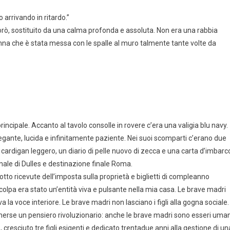
 arrivando in ritardo.”
aporò, sostituito da una calma profonda e assoluta. Non era una rabbia
onna che è stata messa con le spalle al muro talmente tante volte da
ncipale. Accanto al tavolo consolle in rovere c’era una valigia blu navy.
gante, lucida e infinitamente paziente. Nei suoi scomparti c’erano due
 cardigan leggero, un diario di pelle nuovo di zecca e una carta d’imbarc
ale di Dulles e destinazione finale Roma.
otto ricevute dell’imposta sulla proprietà e biglietti di compleanno
 colpa era stato un’entità viva e pulsante nella mia casa. Le brave madri
a voce interiore. Le brave madri non lasciano i figli alla gogna sociale.
emerse un pensiero rivoluzionario: anche le brave madri sono esseri uman
resciuto tre figli esigenti e dedicato trentadue anni alla gestione di un