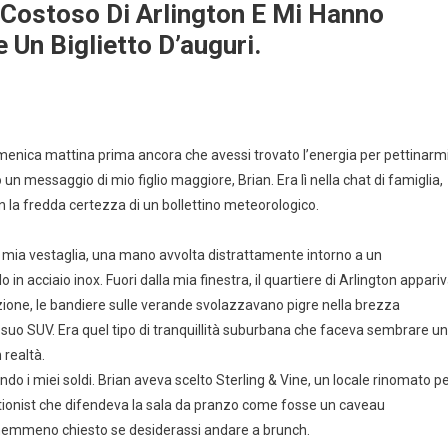
 Costoso Di Arlington E Mi Hanno
 Un Biglietto D’auguri.
a domenica mattina prima ancora che avessi trovato l’energia per pettinarmi
un messaggio di mio figlio maggiore, Brian. Era lì nella chat di famiglia,
 la fredda certezza di un bollettino meteorologico.
la mia vestaglia, una mano avvolta distrattamente intorno a un
in acciaio inox. Fuori dalla mia finestra, il quartiere di Arlington appari
fezione, le bandiere sulle verande svolazzavano pigre nella brezza
el suo SUV. Era quel tipo di tranquillità suburbana che faceva sembrare u
 realtà.
endo i miei soldi. Brian aveva scelto Sterling & Vine, un locale rinomato p
eptionist che difendeva la sala da pranzo come fosse un caveau
 nemmeno chiesto se desiderassi andare a brunch.