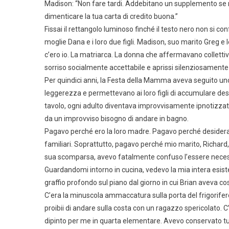
Madison: “Non fare tardi. Addebitano un supplemento se 
dimenticare la tua carta di credito buona.”
Fissai il rettangolo luminoso finché il testo nero non si 
moglie Dana e i loro due figli. Madison, suo marito Greg e l
c’ero io. La matriarca. La donna che affermavano colletti
sorriso socialmente accettabile e aprissi silenziosamente l
Per quindici anni, la Festa della Mamma aveva seguito uno s
leggerezza e permettevano ai loro figli di accumulare dess
tavolo, ogni adulto diventava improvvisamente ipnotizzato 
da un improvviso bisogno di andare in bagno.
Pagavo perché ero la loro madre. Pagavo perché desideravo
familiari. Soprattutto, pagavo perché mio marito, Richard, 
sua scomparsa, avevo fatalmente confuso l’essere neces
Guardandomi intorno in cucina, vedevo la mia intera esisten
graffio profondo sul piano dal giorno in cui Brian aveva co
C’era la minuscola ammaccatura sulla porta del frigorife
proibii di andare sulla costa con un ragazzo spericolato. C
dipinto per me in quarta elementare. Avevo conservato tu