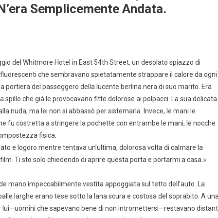
 N’era Semplicemente Andata.
gio del Whitmore Hotel in East 54th Street, un desolato spiazzo di
ci fluorescenti che sembravano spietatamente strappare il calore da ogni
a portiera del passeggero della lucente berlina nera di suo marito. Era
a spillo che già le provocavano fitte dolorose ai polpacci. La sua delicata
la nuda, ma lei non si abbassò per sistemarla. Invece, le mani le
che fu costretta a stringere la pochette con entrambe le mani, le nocche
ompostezza fisica.
erato e logoro mentre tentava un’ultima, dolorosa volta di calmare la
film. Ti sto solo chiedendo di aprire questa porta e portarmi a casa.»
de mano impeccabilmente vestita appoggiata sul tetto dell’auto. La
 spalle larghe erano tese sotto la lana scura e costosa del soprabito. A un
per lui—uomini che sapevano bene di non intromettersi—restavano distant