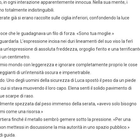
lo, in ogni interazione apparentemente innocua. Nella sua mente, i
o totalmente indistinguibili.
rate già si erano raccolte sulle ciglia inferiori, confondendo la luce
 voce che le guadagnava un filo di forza. «Sono tua moglie.»
guardarla. L’espressione incisa nei duri lineamenti del suo viso la ferì
a un’espressione di assoluta freddezza, orgoglio ferito e una terrificant
 un centimetro.
el mio mondo con leggerezza e ignorare completamente proprio le cose
mpeggianti di un’intensità oscura e impenetrabile.
do. Uno degli uomini della sicurezza di Luca spostò il peso da un piede
in cui si stava muovendo il loro capo. Elena sentì il solido pavimento di
ue scarpe di raso.
finalmente spezzata dal peso immenso della serata, «avevo solo bisogno
irmi come una risorsa.»
portiera finché il metallo sembrò gemere sotto la pressione. «Per una
non mettessi in discussione la mia autorità in uno spazio pubblico.»
di guida.