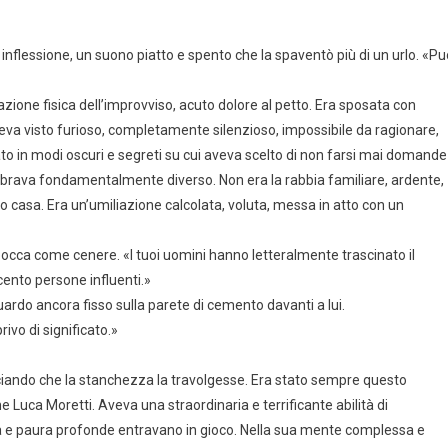
i inflessione, un suono piatto e spento che la spaventò più di un urlo. «Pu
azione fisica dell’improvviso, acuto dolore al petto. Era sposata con
va visto furioso, completamente silenzioso, impossibile da ragionare,
 in modi oscuri e segreti su cui aveva scelto di non farsi mai domande
rava fondamentalmente diverso. Non era la rabbia familiare, ardente,
ro casa. Era un’umiliazione calcolata, voluta, messa in atto con un
 bocca come cenere. «I tuoi uomini hanno letteralmente trascinato il
ecento persone influenti.»
ardo ancora fisso sulla parete di cemento davanti a lui.
ivo di significato.»
sciando che la stanchezza la travolgesse. Era stato sempre questo
e Luca Moretti. Aveva una straordinaria e terrificante abilità di
oia e paura profonde entravano in gioco. Nella sua mente complessa e