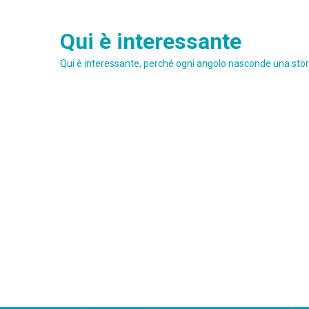
Skip
to
Qui è interessante
content
Qui è interessante, perché ogni angolo nasconde una stori