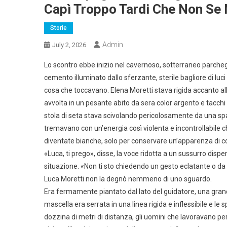
Capì Troppo Tardi Che Non Se
Storie
Admin
July 2, 2026
Lo scontro ebbe inizio nel cavernoso, sotterraneo parcheg
cemento illuminato dallo sferzante, sterile bagliore di lu
cosa che toccavano. Elena Moretti stava rigida accanto all
avvolta in un pesante abito da sera color argento e tacchi 
stola di seta stava scivolando pericolosamente da una spal
tremavano con un’energia così violenta e incontrollabile 
diventate bianche, solo per conservare un’apparenza di c
«Luca, ti prego», disse, la voce ridotta a un sussurro disp
situazione. «Non ti sto chiedendo un gesto eclatante o da 
Luca Moretti non la degnò nemmeno di uno sguardo.
Era fermamente piantato dal lato del guidatore, una gran
mascella era serrata in una linea rigida e inflessibile e le
dozzina di metri di distanza, gli uomini che lavoravano 