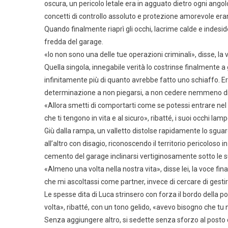
oscura, un pericolo letale era in agguato dietro ogni ango
concetti di controllo assoluto e protezione amorevole eran
Quando finalmente riaprì gli occhi, lacrime calde e indeside
fredda del garage.
«Io non sono una delle tue operazioni criminali», disse, la
Quella singola, innegabile verità lo costrinse finalmente a 
infinitamente più di quanto avrebbe fatto uno schiaffo. Er
determinazione a non piegarsi, a non cedere nemmeno di
«Allora smetti di comportarti come se potessi entrare n
che ti tengono in vita e al sicuro», ribatté, i suoi occhi la
Giù dalla rampa, un valletto distolse rapidamente lo sguar
all’altro con disagio, riconoscendo il territorio pericoloso 
cemento del garage inclinarsi vertiginosamente sotto le s
«Almeno una volta nella nostra vita», disse lei, la voce 
che mi ascoltassi come partner, invece di cercare di gest
Le spesse dita di Luca strinsero con forza il bordo della 
volta», ribatté, con un tono gelido, «avevo bisogno che tu 
Senza aggiungere altro, si sedette senza sforzo al posto 