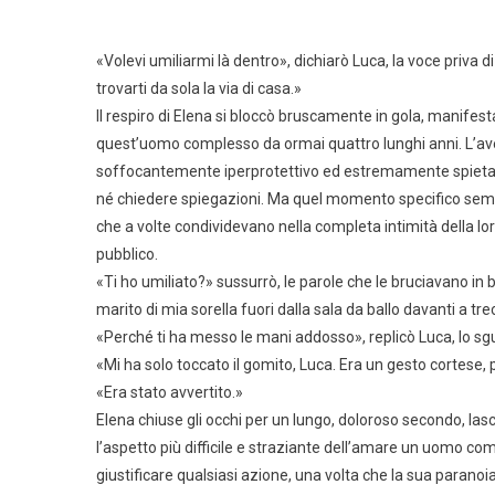
«Volevi umiliarmi là dentro», dichiarò Luca, la voce priva d
trovarti da sola la via di casa.»
Il respiro di Elena si bloccò bruscamente in gola, manifest
quest’uomo complesso da ormai quattro lunghi anni. L’ave
soffocantemente iperprotettivo ed estremamente spietato
né chiedere spiegazioni. Ma quel momento specifico semb
che a volte condividevano nella completa intimità della lo
pubblico.
«Ti ho umiliato?» sussurrò, le parole che le bruciavano in
marito di mia sorella fuori dalla sala da ballo davanti a tr
«Perché ti ha messo le mani addosso», replicò Luca, lo sgu
«Mi ha solo toccato il gomito, Luca. Era un gesto cortese, pr
«Era stato avvertito.»
Elena chiuse gli occhi per un lungo, doloroso secondo, la
l’aspetto più difficile e straziante dell’amare un uomo com
giustificare qualsiasi azione, una volta che la sua paran