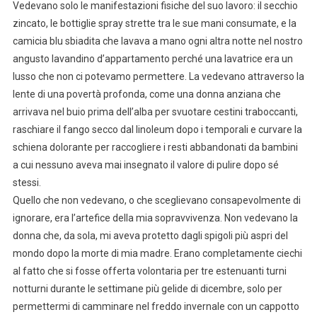
Vedevano solo le manifestazioni fisiche del suo lavoro: il secchio
zincato, le bottiglie spray strette tra le sue mani consumate, e la
camicia blu sbiadita che lavava a mano ogni altra notte nel nostro
angusto lavandino d’appartamento perché una lavatrice era un
lusso che non ci potevamo permettere. La vedevano attraverso la
lente di una povertà profonda, come una donna anziana che
arrivava nel buio prima dell’alba per svuotare cestini traboccanti,
raschiare il fango secco dal linoleum dopo i temporali e curvare la
schiena dolorante per raccogliere i resti abbandonati da bambini
a cui nessuno aveva mai insegnato il valore di pulire dopo sé
stessi.
Quello che non vedevano, o che sceglievano consapevolmente di
ignorare, era l’artefice della mia sopravvivenza. Non vedevano la
donna che, da sola, mi aveva protetto dagli spigoli più aspri del
mondo dopo la morte di mia madre. Erano completamente ciechi
al fatto che si fosse offerta volontaria per tre estenuanti turni
notturni durante le settimane più gelide di dicembre, solo per
permettermi di camminare nel freddo invernale con un cappotto