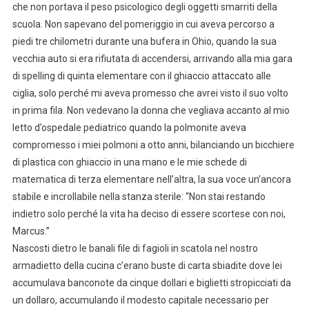
che non portava il peso psicologico degli oggetti smarriti della
scuola. Non sapevano del pomeriggio in cui aveva percorso a
piedi tre chilometri durante una bufera in Ohio, quando la sua
vecchia auto si era rifiutata di accendersi, arrivando alla mia gara
di spelling di quinta elementare con il ghiaccio attaccato alle
ciglia, solo perché mi aveva promesso che avrei visto il suo volto
in prima fila. Non vedevano la donna che vegliava accanto al mio
letto d’ospedale pediatrico quando la polmonite aveva
compromesso i miei polmoni a otto anni, bilanciando un bicchiere
di plastica con ghiaccio in una mano e le mie schede di
matematica di terza elementare nell’altra, la sua voce un’ancora
stabile e incrollabile nella stanza sterile: “Non stai restando
indietro solo perché la vita ha deciso di essere scortese con noi,
Marcus.”
Nascosti dietro le banali file di fagioli in scatola nel nostro
armadietto della cucina c’erano buste di carta sbiadite dove lei
accumulava banconote da cinque dollari e biglietti stropicciati da
un dollaro, accumulando il modesto capitale necessario per