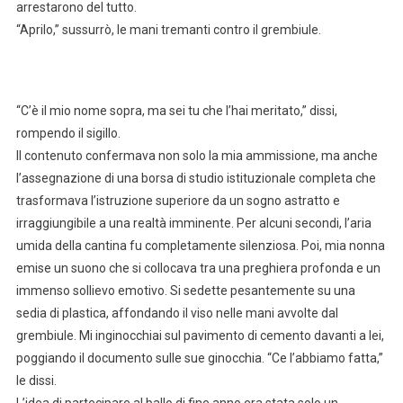
arrestarono del tutto.
“Aprilo,” sussurrò, le mani tremanti contro il grembiule.
“C’è il mio nome sopra, ma sei tu che l’hai meritato,” dissi,
rompendo il sigillo.
Il contenuto confermava non solo la mia ammissione, ma anche
l’assegnazione di una borsa di studio istituzionale completa che
trasformava l’istruzione superiore da un sogno astratto e
irraggiungibile a una realtà imminente. Per alcuni secondi, l’aria
umida della cantina fu completamente silenziosa. Poi, mia nonna
emise un suono che si collocava tra una preghiera profonda e un
immenso sollievo emotivo. Si sedette pesantemente su una
sedia di plastica, affondando il viso nelle mani avvolte dal
grembiule. Mi inginocchiai sul pavimento di cemento davanti a lei,
poggiando il documento sulle sue ginocchia. “Ce l’abbiamo fatta,”
le dissi.