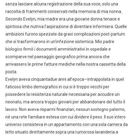
senza lasciare alcuna registrazione della sua voce, solo una
raccolta di frammenti conservati nella memoria di mia nonna.
Secondo Evelyn, mia madre era una giovane donna tenace e
spiritosa che nutriva l’aspirazione di diventare infermiera. Quelle
ambizioni furono spezzate da gravi complicazioni post-partum
che si trasformarono in un’infezione sistemica. Mio padre
biologico firmò i documenti amministrativi in ospedale e
scomparve nel paesaggio geografico prima ancora che
arrivassero le prime fatture mediche nella nostra cassetta della
posta.
Evelyn aveva cinquantadue anni all’epoca—intrappolata in quel
faticoso limbo demografico in cui si è troppo vecchi per
possedere la resistenza naturale necessaria per accudire un
neonato, ma ancora troppo giovani per abbandonare del tutto il
lavoro. Non aveva risparmi finanziari, nessun sostegno paterno,
né una rete familiare estesa con cui dividere il peso. Il suo intero
universo consisteva in un appartamento con una sola camera da
letto situato direttamente sopra una rumorosa lavanderia a