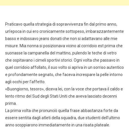
Praticavo quella strategia di sopravvivenza fin dal primo anno,
un’epoca in cui ero cronicamente sottopeso, imbarazzantemente
basso e indossavo jeans donati che non si adattavano alle mie
misure. Mia nonna si posizionava vicino al corridoio est prima che
suonasse la campanella del mattino, pulendo le teche di vetro
che ospitavano i cimeli sportivi storici. Ogni volta che passavo in
quel corridoio affollato, il suo volto si apriva in un sorriso autentico
e profondamente segnato, che faceva increspare la pelle intorno
agli occhi per l’affetto.
«Buongiorno, tesoro», diceva lei, con la voce che portava il caldo e
lento ritmo del Sud degli Stati Uniti che aveva lasciato decenni
prima.
La prima volta che pronunciò quella frase abbastanza forte da
essere sentita dagli atleti della squadra, due studenti dell’ultimo
anno scoppiarono immediatamente in una risata plateale.