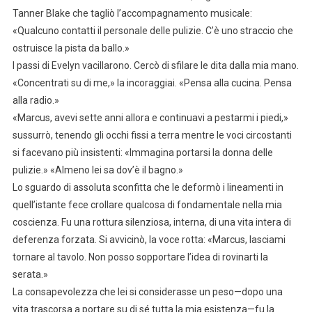
Tanner Blake che tagliò l’accompagnamento musicale:
«Qualcuno contatti il personale delle pulizie. C’è uno straccio che
ostruisce la pista da ballo.»
I passi di Evelyn vacillarono. Cercò di sfilare le dita dalla mia mano.
«Concentrati su di me,» la incoraggiai. «Pensa alla cucina. Pensa
alla radio.»
«Marcus, avevi sette anni allora e continuavi a pestarmi i piedi,»
sussurrò, tenendo gli occhi fissi a terra mentre le voci circostanti
si facevano più insistenti: «Immagina portarsi la donna delle
pulizie.» «Almeno lei sa dov’è il bagno.»
Lo sguardo di assoluta sconfitta che le deformò i lineamenti in
quell’istante fece crollare qualcosa di fondamentale nella mia
coscienza. Fu una rottura silenziosa, interna, di una vita intera di
deferenza forzata. Si avvicinò, la voce rotta: «Marcus, lasciami
tornare al tavolo. Non posso sopportare l’idea di rovinarti la
serata.»
La consapevolezza che lei si considerasse un peso—dopo una
vita trascorsa a portare su di sé tutta la mia esistenza—fu la