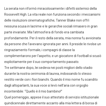
La serata non riformò miracolosamente i difetti sistemici della
Roosevelt High. La vita reale non funziona secondo i meccanismi
delle risoluzioni cinematografiche; Tanner Blake non offrì
nessuna scusa in lacrime e le gerarchie sociali rimasero in gran
parte invariate. Ma l’atmosfera di fondo era cambiata
profondamente. Per il resto della serata, mia nonna fu avvicinata
da persone che l’avevano ignorata per anni. Il preside le rivolse un
ringraziamento formale; i compagni di classe la
complimentarono per l’aspetto; e un giocatore di football si scusò
esplicitamente per il suo comportamento passato.
Tre settimane dopo, lei sedeva nei posti migliori dello stadio
durante la nostra cerimonia di laurea, indossando lo stesso
vestito verde con i fiori bianchi. Quando il mio nome fu scandito
dagli altoparlanti, la sua voce si levò nell’aria con orgoglio
incontenibile: “Quello è il mio bambino!”
Quel pomeriggio, appese il suo attestato di servizio istituzionale
quindicennale direttamente accanto alla mia lettera di borsa di