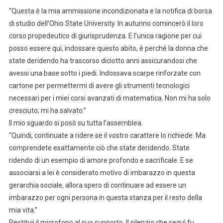
“Questa è la mia ammissione incondizionata e la notifica di borsa
di studio dell’Ohio State University. In autunno comincerò il loro
corso propedeutico di giurisprudenza. E l’unica ragione per cui
posso essere qui, indossare questo abito, è perché la donna che
state deridendo ha trascorso diciotto anni assicurandosi che
avessi una base sotto i piedi. Indossava scarpe rinforzate con
cartone per permettermi di avere gli strumenti tecnologici
necessari per i miei corsi avanzati di matematica. Non mi ha solo
cresciuto; mi ha salvato.”
Il mio sguardo si posò su tutta l’assemblea.
“Quindi, continuate a ridere se il vostro carattere lo richiede. Ma
comprendete esattamente ciò che state deridendo. State
ridendo di un esempio di amore profondo e sacrificale. E se
associarsi a lei è considerato motivo di imbarazzo in questa
gerarchia sociale, allora spero di continuare ad essere un
imbarazzo per ogni persona in questa stanza per il resto della
mia vita.”
Restituii il microfono al suo supporto. Il silenzio che seguì fu