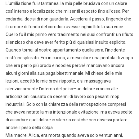
L’umiliazione fu istantanea; la mia pelle bruciava con un calore
così intenso e localizzato che mi sentii esposto fino all’osso. Per
codardia, decisi di non guardarla. Accelerai il passo, fingendo che
il rumore di fondo del corridoio avesse inghiottito la sua voce.
Quello fu il mio primo vero tradimento nei suoi confronti: un rifiuto
silenzioso che deve aver ferito più di qualsiasi insulto esplicito.
Quando tornai al nostro appartamento quella sera, l’incidente
restò inesplorato. Era in cucina, a mescolare una pentola di zuppa
che era per lo più brodo e noodles perché mancavano ancora
alcuni giorni alla sua paga bisettimanale. Mi chiese delle mie
lezioni, accettò le mie brevi risposte, e si massaggiava
silenziosamente l’interno del polso—un dolore cronico alle
articolazioni causato da decenni di lavoro con pesanti mop
industriali. Solo con la chiarezza della retrospezione compresi
che aveva notato la mia intenzionale evitazione, ma aveva scelto
di assorbire quel dolore in silenzio così che non dovessi portare
anche il peso della colpa.
Mia madre, Alicia, era morta quando aveva solo ventun anni,