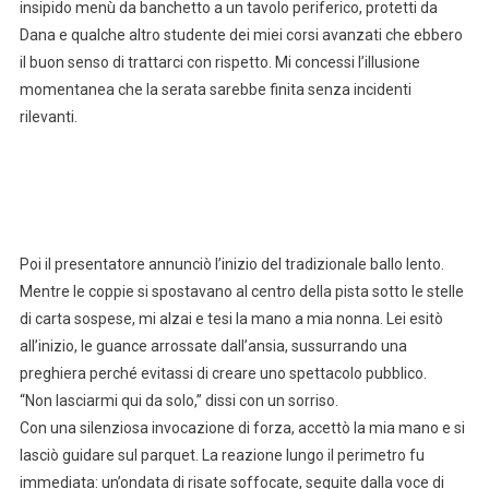
insipido menù da banchetto a un tavolo periferico, protetti da
Dana e qualche altro studente dei miei corsi avanzati che ebbero
il buon senso di trattarci con rispetto. Mi concessi l’illusione
momentanea che la serata sarebbe finita senza incidenti
rilevanti.
Poi il presentatore annunciò l’inizio del tradizionale ballo lento.
Mentre le coppie si spostavano al centro della pista sotto le stelle
di carta sospese, mi alzai e tesi la mano a mia nonna. Lei esitò
all’inizio, le guance arrossate dall’ansia, sussurrando una
preghiera perché evitassi di creare uno spettacolo pubblico.
“Non lasciarmi qui da solo,” dissi con un sorriso.
Con una silenziosa invocazione di forza, accettò la mia mano e si
lasciò guidare sul parquet. La reazione lungo il perimetro fu
immediata: un’ondata di risate soffocate, seguite dalla voce di