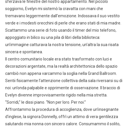
sferzava le finestre del nostro appartamento. Nel piccolo
soggiorno, Evelyn mi sistemò la cravatta con mani che
tremavano leggermente dall’emozione. Indossava il suo vestito
verde e i modesti orecchini di perle che erano stati di mia madre.
Scattammo una serie di foto usando il timer del mio telefono,
appoggiato in bilico su una pila di libri della biblioteca:
un’immagine catturava la nostra tensione, un’altra la sua risata
sincera e spontanea.
Il centro comunitario locale era stato trasformato con luci e
decorazioni argentate, ma la realtà architettonica dello spazio
cambiò non appena varcammo la soglia nella Grand Ballroom.
Sentii fisicamente l’attenzione collettiva della sala riversarsi su di
noi: un’onda palpabile e opprimente di osservazione. Il braccio di
Evelyn divenne improvvisamente rigido nella mia stretta.
“Sorridi,” le dissi piano. “Non per loro. Per noi.”
Affrontammo la procedura di accoglienza, dove un’insegnante
d’inglese, la signora Donnelly, offrì un attimo di vera gentilezza
salutando mia nonna con sincero calore. Consumammo il solito,