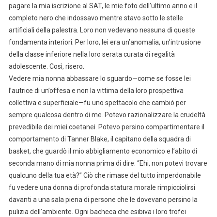
pagare la mia iscrizione al SAT, le mie foto dell’ultimo anno e il
completo nero che indossavo mentre stavo sotto le stelle
artificiali della palestra. Loro non vedevano nessuna di queste
fondamenta interiori. Per loro, lei era un’anomalia, un’intrusione
della classe inferiore nella loro serata curata di regalità
adolescente. Così, risero.
Vedere mia nonna abbassare lo sguardo—come se fosse lei
l’autrice di un’offesa e non la vittima della loro prospettiva
collettiva e superficiale—fu uno spettacolo che cambiò per
sempre qualcosa dentro di me. Potevo razionalizzare la crudeltà
prevedibile dei miei coetanei. Potevo persino compartimentare il
comportamento di Tanner Blake, il capitano della squadra di
basket, che guardò il mio abbigliamento economico e l’abito di
seconda mano di mia nonna prima di dire: “Ehi, non potevi trovare
qualcuno della tua età?” Ciò che rimase del tutto imperdonabile
fu vedere una donna di profonda statura morale rimpicciolirsi
davanti a una sala piena di persone che le dovevano persino la
pulizia dell’ambiente. Ogni bacheca che esibiva i loro trofei