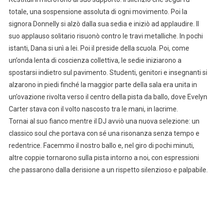
totale, una sospensione assoluta di ogni movimento. Poi la
signora Donnelly si alzò dalla sua sedia e iniziò ad applaudire. Il
suo applauso solitario risuonò contro le travi metalliche. In pochi
istanti, Dana si unì a lei. Poi il preside della scuola. Poi, come
un’onda lenta di coscienza collettiva, le sedie iniziarono a
spostarsi indietro sul pavimento. Studenti, genitori e insegnanti si
alzarono in piedi finché la maggior parte della sala era unita in
un’ovazione rivolta verso il centro della pista da ballo, dove Evelyn
Carter stava con il volto nascosto tra le mani, in lacrime.
Tornai al suo fianco mentre il DJ avviò una nuova selezione: un
classico soul che portava con sé una risonanza senza tempo e
redentrice. Facemmo il nostro ballo e, nel giro di pochi minuti,
altre coppie tornarono sulla pista intorno a noi, con espressioni
che passarono dalla derisione a un rispetto silenzioso e palpabile.