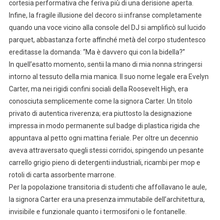
cortesia performativa che feriva più di una derisione aperta.
Infine, la fragile illusione del decoro si infranse completamente
quando una voce vicino alla console del DJ si amplificò sul lucido
parquet, abbastanza forte affinché metà del corpo studentesco
ereditasse la domanda: “Ma è davvero qui con la bidella?”
In quell’esatto momento, sentii la mano di mia nonna stringersi
intorno al tessuto della mia manica. Il suo nome legale era Evelyn
Carter, ma nei rigidi confini sociali della Roosevelt High, era
conosciuta semplicemente come la signora Carter. Un titolo
privato di autentica riverenza; era piuttosto la designazione
impressa in modo permanente sul badge di plastica rigida che
appuntava al petto ogni mattina feriale. Per oltre un decennio
aveva attraversato quegli stessi corridoi, spingendo un pesante
carrello grigio pieno di detergenti industriali, ricambi per mop e
rotoli di carta assorbente marrone.
Per la popolazione transitoria di studenti che affollavano le aule,
la signora Carter era una presenza immutabile dell’architettura,
invisibile e funzionale quanto i termosifoni o le fontanelle.