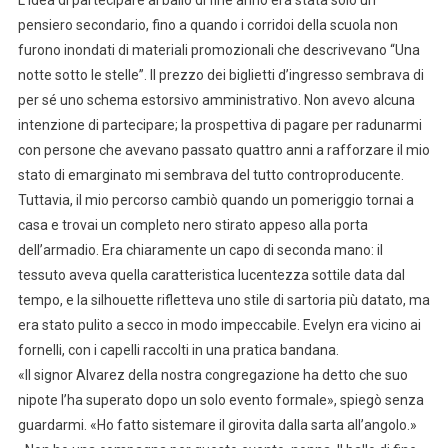
L’idea di partecipare al ballo di fine anno era stata solo un
pensiero secondario, fino a quando i corridoi della scuola non
furono inondati di materiali promozionali che descrivevano “Una
notte sotto le stelle”. Il prezzo dei biglietti d’ingresso sembrava di
per sé uno schema estorsivo amministrativo. Non avevo alcuna
intenzione di partecipare; la prospettiva di pagare per radunarmi
con persone che avevano passato quattro anni a rafforzare il mio
stato di emarginato mi sembrava del tutto controproducente.
Tuttavia, il mio percorso cambiò quando un pomeriggio tornai a
casa e trovai un completo nero stirato appeso alla porta
dell’armadio. Era chiaramente un capo di seconda mano: il
tessuto aveva quella caratteristica lucentezza sottile data dal
tempo, e la silhouette rifletteva uno stile di sartoria più datato, ma
era stato pulito a secco in modo impeccabile. Evelyn era vicino ai
fornelli, con i capelli raccolti in una pratica bandana.
«Il signor Alvarez della nostra congregazione ha detto che suo
nipote l’ha superato dopo un solo evento formale», spiegò senza
guardarmi. «Ho fatto sistemare il girovita dalla sarta all’angolo.»