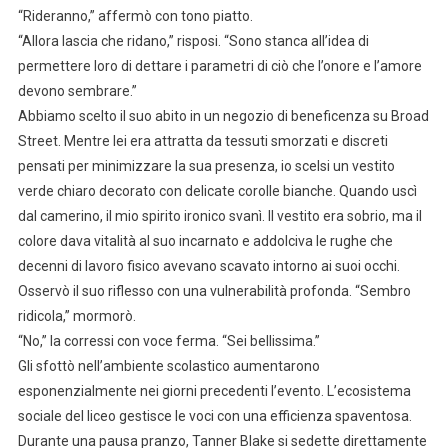
“Rideranno,” affermò con tono piatto.
“Allora lascia che ridano,” risposi. “Sono stanca all’idea di
permettere loro di dettare i parametri di ciò che l’onore e l’amore
devono sembrare.”
Abbiamo scelto il suo abito in un negozio di beneficenza su Broad
Street. Mentre lei era attratta da tessuti smorzati e discreti
pensati per minimizzare la sua presenza, io scelsi un vestito
verde chiaro decorato con delicate corolle bianche. Quando uscì
dal camerino, il mio spirito ironico svanì. Il vestito era sobrio, ma il
colore dava vitalità al suo incarnato e addolciva le rughe che
decenni di lavoro fisico avevano scavato intorno ai suoi occhi.
Osservò il suo riflesso con una vulnerabilità profonda. “Sembro
ridicola,” mormorò.
“No,” la corressi con voce ferma. “Sei bellissima.”
Gli sfottò nell’ambiente scolastico aumentarono
esponenzialmente nei giorni precedenti l’evento. L’ecosistema
sociale del liceo gestisce le voci con una efficienza spaventosa.
Durante una pausa pranzo, Tanner Blake si sedette direttamente