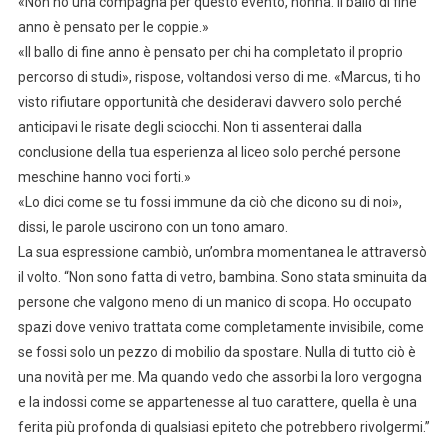
«Non ho una compagna per questo evento, nonna. Il ballo di fine
anno è pensato per le coppie.»
«Il ballo di fine anno è pensato per chi ha completato il proprio
percorso di studi», rispose, voltandosi verso di me. «Marcus, ti ho
visto rifiutare opportunità che desideravi davvero solo perché
anticipavi le risate degli sciocchi. Non ti assenterai dalla
conclusione della tua esperienza al liceo solo perché persone
meschine hanno voci forti.»
«Lo dici come se tu fossi immune da ciò che dicono su di noi»,
dissi, le parole uscirono con un tono amaro.
La sua espressione cambiò, un’ombra momentanea le attraversò
il volto. “Non sono fatta di vetro, bambina. Sono stata sminuita da
persone che valgono meno di un manico di scopa. Ho occupato
spazi dove venivo trattata come completamente invisibile, come
se fossi solo un pezzo di mobilio da spostare. Nulla di tutto ciò è
una novità per me. Ma quando vedo che assorbi la loro vergogna
e la indossi come se appartenesse al tuo carattere, quella è una
ferita più profonda di qualsiasi epiteto che potrebbero rivolgermi.”