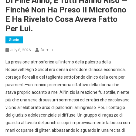
Di Fine Anno, E Tutti Hanno Riso —
Finché Non Ha Preso Il Microfono
E Ha Rivelato Cosa Aveva Fatto
Per Lui.
Storie
Admin
July 8, 2026
La pressione atmosferica all’interno della palestra della
Roosevelt High School era densa dell’odore di lacca economica,
corsage floreali e del tagliente sottofondo clinico della cera per
pavimenti—un ironico promemoria olfattivo della donna che
stava proprio accanto a me. All’inizio la reazione fu sottile, niente
più che una serie di sussurri sommessi ed erratici che circolavano
vicino all’elaborato arco di palloncini all’ingresso. Poi, il contagio
del giudizio adolescenziale si diffuse. Un gruppo di ragazze di
guardia al tavolo del punch si coprì improvvisamente la bocca con
mani cosparse di glitter, abbassando lo sguardo in una recita di