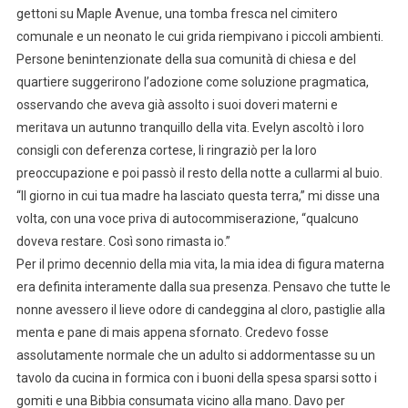
gettoni su Maple Avenue, una tomba fresca nel cimitero
comunale e un neonato le cui grida riempivano i piccoli ambienti.
Persone benintenzionate della sua comunità di chiesa e del
quartiere suggerirono l’adozione come soluzione pragmatica,
osservando che aveva già assolto i suoi doveri materni e
meritava un autunno tranquillo della vita. Evelyn ascoltò i loro
consigli con deferenza cortese, li ringraziò per la loro
preoccupazione e poi passò il resto della notte a cullarmi al buio.
“Il giorno in cui tua madre ha lasciato questa terra,” mi disse una
volta, con una voce priva di autocommiserazione, “qualcuno
doveva restare. Così sono rimasta io.”
Per il primo decennio della mia vita, la mia idea di figura materna
era definita interamente dalla sua presenza. Pensavo che tutte le
nonne avessero il lieve odore di candeggina al cloro, pastiglie alla
menta e pane di mais appena sfornato. Credevo fosse
assolutamente normale che un adulto si addormentasse su un
tavolo da cucina in formica con i buoni della spesa sparsi sotto i
gomiti e una Bibbia consumata vicino alla mano. Davo per