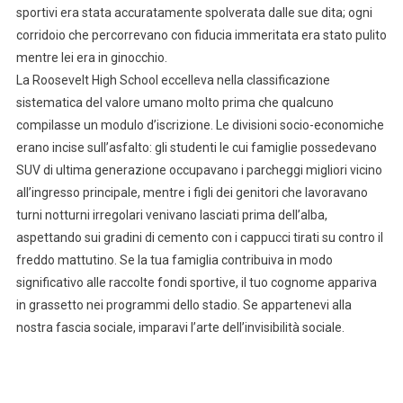
sportivi era stata accuratamente spolverata dalle sue dita; ogni
corridoio che percorrevano con fiducia immeritata era stato pulito
mentre lei era in ginocchio.
La Roosevelt High School eccelleva nella classificazione
sistematica del valore umano molto prima che qualcuno
compilasse un modulo d’iscrizione. Le divisioni socio-economiche
erano incise sull’asfalto: gli studenti le cui famiglie possedevano
SUV di ultima generazione occupavano i parcheggi migliori vicino
all’ingresso principale, mentre i figli dei genitori che lavoravano
turni notturni irregolari venivano lasciati prima dell’alba,
aspettando sui gradini di cemento con i cappucci tirati su contro il
freddo mattutino. Se la tua famiglia contribuiva in modo
significativo alle raccolte fondi sportive, il tuo cognome appariva
in grassetto nei programmi dello stadio. Se appartenevi alla
nostra fascia sociale, imparavi l’arte dell’invisibilità sociale.