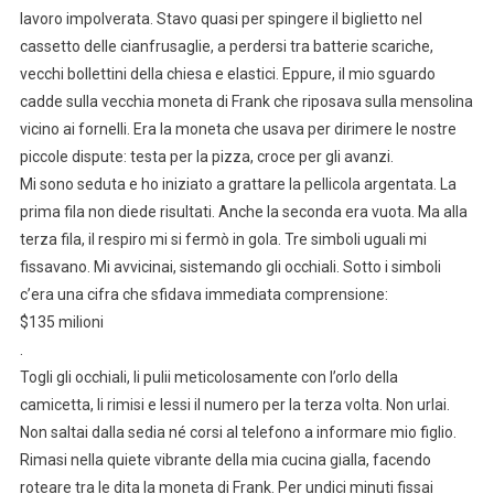
lavoro impolverata. Stavo quasi per spingere il biglietto nel
cassetto delle cianfrusaglie, a perdersi tra batterie scariche,
vecchi bollettini della chiesa e elastici. Eppure, il mio sguardo
cadde sulla vecchia moneta di Frank che riposava sulla mensolina
vicino ai fornelli. Era la moneta che usava per dirimere le nostre
piccole dispute: testa per la pizza, croce per gli avanzi.
Mi sono seduta e ho iniziato a grattare la pellicola argentata. La
prima fila non diede risultati. Anche la seconda era vuota. Ma alla
terza fila, il respiro mi si fermò in gola. Tre simboli uguali mi
fissavano. Mi avvicinai, sistemando gli occhiali. Sotto i simboli
c’era una cifra che sfidava immediata comprensione:
$135 milioni
.
Togli gli occhiali, li pulii meticolosamente con l’orlo della
camicetta, li rimisi e lessi il numero per la terza volta. Non urlai.
Non saltai dalla sedia né corsi al telefono a informare mio figlio.
Rimasi nella quiete vibrante della mia cucina gialla, facendo
roteare tra le dita la moneta di Frank. Per undici minuti fissai