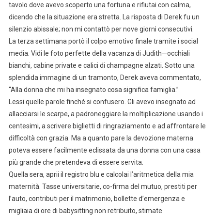
tavolo dove avevo scoperto una fortuna e rifiutai con calma,
dicendo che la situazione era stretta. La risposta di Derek fu un
silenzio abissale; non mi contattò per nove giorni consecutivi.
La terza settimana portò il colpo emotivo finale tramite i social
media. Vidi le foto perfette della vacanza di Judith—occhiali
bianchi, cabine private e calici di champagne alzati. Sotto una
splendida immagine di un tramonto, Derek aveva commentato,
“Alla donna che mi ha insegnato cosa significa famiglia.”
Lessi quelle parole finché si confusero. Gli avevo insegnato ad
allacciarsi le scarpe, a padroneggiare la moltiplicazione usando i
centesimi, a scrivere biglietti di ringraziamento e ad affrontare le
difficoltà con grazia. Ma a quanto pare la devozione materna
poteva essere facilmente eclissata da una donna con una casa
più grande che pretendeva di essere servita.
Quella sera, aprii il registro blu e calcolai l’aritmetica della mia
maternità. Tasse universitarie, co-firma del mutuo, prestiti per
l’auto, contributi per il matrimonio, bollette d’emergenza e
migliaia di ore di babysitting non retribuito, stimate