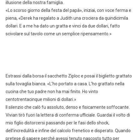
illusione della nostra famiglia.
«Lo scorso giorno della festa del papà», iniziai, con voce ferma e
piena, «Derek ha regalato a Judith una crociera da quindicimila
dollari. E a me ha dato un gratta e vinci da due dollari, fatto
scivolare sul tavolo come un semplice ripensamento.»
Estrassi dalla borsa il sacchetto Ziploc e posai il biglietto grattato
sulla tovaglia bianca. «L’ho portato a casa. L’ho grattato nella
cucina che tuo padre non ha mai finito. Ho vinto
centotrentacinque milioni di dollari.»
Il silenzio che calò fu assoluto, denso e fisicamente soffocante.
Vivian tirò fuori la lettera di conferma ufficiale. Guardai il volto di
mio figlio distorcersi passando per le fasi dello shock,
dell’incredulità e infine del calcolo frenetico e disperato. Quando
pretese di sapere perché avessi tenuto nascosto tutto per