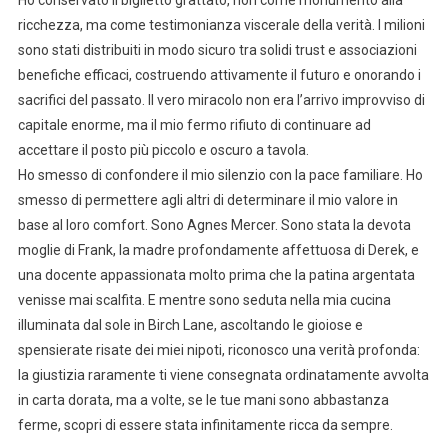
ricchezza, ma come testimonianza viscerale della verità. I milioni
sono stati distribuiti in modo sicuro tra solidi trust e associazioni
benefiche efficaci, costruendo attivamente il futuro e onorando i
sacrifici del passato. Il vero miracolo non era l’arrivo improvviso di
capitale enorme, ma il mio fermo rifiuto di continuare ad
accettare il posto più piccolo e oscuro a tavola.
Ho smesso di confondere il mio silenzio con la pace familiare. Ho
smesso di permettere agli altri di determinare il mio valore in
base al loro comfort. Sono Agnes Mercer. Sono stata la devota
moglie di Frank, la madre profondamente affettuosa di Derek, e
una docente appassionata molto prima che la patina argentata
venisse mai scalfita. E mentre sono seduta nella mia cucina
illuminata dal sole in Birch Lane, ascoltando le gioiose e
spensierate risate dei miei nipoti, riconosco una verità profonda:
la giustizia raramente ti viene consegnata ordinatamente avvolta
in carta dorata, ma a volte, se le tue mani sono abbastanza
ferme, scopri di essere stata infinitamente ricca da sempre.