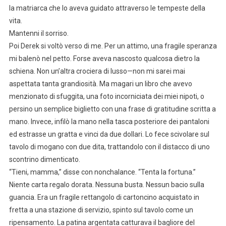
la matriarca che lo aveva guidato attraverso le tempeste della
vita.
Mantenni il sorriso.
Poi Derek si voltò verso di me. Per un attimo, una fragile speranza
mi balenò nel petto. Forse aveva nascosto qualcosa dietro la
schiena. Non un’altra crociera di lusso—non mi sarei mai
aspettata tanta grandiosità. Ma magari un libro che avevo
menzionato di sfuggita, una foto incorniciata dei miei nipoti, o
persino un semplice biglietto con una frase di gratitudine scritta a
mano. Invece, infilò la mano nella tasca posteriore dei pantaloni
ed estrasse un gratta e vinci da due dollari. Lo fece scivolare sul
tavolo di mogano con due dita, trattandolo con il distacco di uno
scontrino dimenticato.
“Tieni, mamma,” disse con nonchalance. “Tenta la fortuna.”
Niente carta regalo dorata. Nessuna busta. Nessun bacio sulla
guancia. Era un fragile rettangolo di cartoncino acquistato in
fretta a una stazione di servizio, spinto sul tavolo come un
ripensamento. La patina argentata catturava il bagliore del