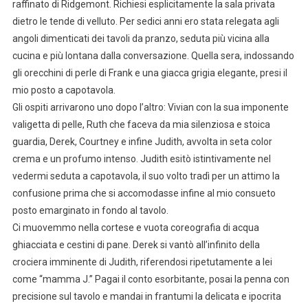
raffinato di Ridgemont. Richiesi esplicitamente la sala privata
dietro le tende di velluto. Per sedici anni ero stata relegata agli
angoli dimenticati dei tavoli da pranzo, seduta più vicina alla
cucina e più lontana dalla conversazione. Quella sera, indossando
gli orecchini di perle di Frank e una giacca grigia elegante, presi il
mio posto a capotavola.
Gli ospiti arrivarono uno dopo l’altro: Vivian con la sua imponente
valigetta di pelle, Ruth che faceva da mia silenziosa e stoica
guardia, Derek, Courtney e infine Judith, avvolta in seta color
crema e un profumo intenso. Judith esitò istintivamente nel
vedermi seduta a capotavola, il suo volto tradì per un attimo la
confusione prima che si accomodasse infine al mio consueto
posto emarginato in fondo al tavolo.
Ci muovemmo nella cortese e vuota coreografia di acqua
ghiacciata e cestini di pane. Derek si vantò all’infinito della
crociera imminente di Judith, riferendosi ripetutamente a lei
come “mamma J.” Pagai il conto esorbitante, posai la penna con
precisione sul tavolo e mandai in frantumi la delicata e ipocrita