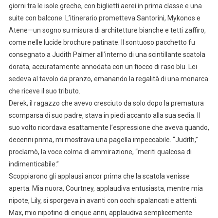
giorni tra le isole greche, con biglietti aerei in prima classe e una
suite con balcone. L’itinerario prometteva Santorini, Mykonos e
Atene—un sogno su misura di architetture bianche e tetti zaffiro,
come nelle lucide brochure patinate. Il sontuoso pacchetto fu
consegnato a Judith Palmer all’interno di una scintillante scatola
dorata, accuratamente annodata con un fiocco di raso blu. Lei
sedeva al tavolo da pranzo, emanando la regalità di una monarca
che riceve il suo tributo.
Derek, il ragazzo che avevo cresciuto da solo dopo la prematura
scomparsa di suo padre, stava in piedi accanto alla sua sedia. Il
suo volto ricordava esattamente l’espressione che aveva quando,
decenni prima, mi mostrava una pagella impeccabile. “Judith,”
proclamò, la voce colma di ammirazione, “meriti qualcosa di
indimenticabile.”
Scoppiarono gli applausi ancor prima che la scatola venisse
aperta. Mia nuora, Courtney, applaudiva entusiasta, mentre mia
nipote, Lily, si sporgeva in avanti con occhi spalancati e attenti.
Max, mio nipotino di cinque anni, applaudiva semplicemente