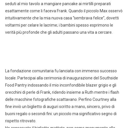
seduti al mio tavolo a mangiare pancake ai mirtilli preparati
esattamente come li faceva Frank. Quando il piccolo Max osservò
intuitivamente che la mia nuova casa “sembrava felice”, dovetti
voltarmi per celare le lacrime; i bambini spesso esprimono le
verità più profonde che gli adulti passano una vita a cercare.
La fondazione comunitaria fu lanciata con immenso successo
locale. Partecipai alla cerimonia di inaugurazione del Southside
Food Pantry indossando il mio inconfondibile blazer grigio e gli
orecchini di perle di Frank, ridendo insieme a Ruth mentre i flash
delle macchine fotografiche scattavano. Perfino Courtney alla
fine inviò un biglietto di auguri scritto a mano, sincero, privo di
buoni regalo o secondi fini: un piccolo ma significativo segno di
rispetto ritrovato.
Ho conservato il biglietto grattato, non come monumento alla