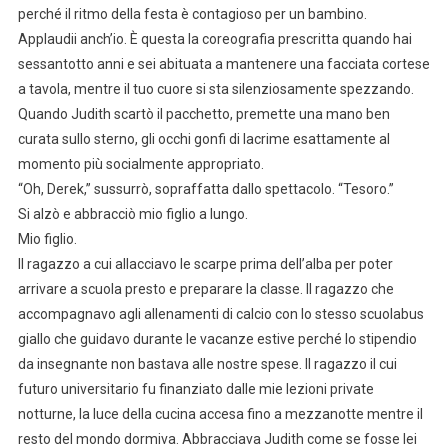
perché il ritmo della festa è contagioso per un bambino.
Applaudii anch’io. È questa la coreografia prescritta quando hai
sessantotto anni e sei abituata a mantenere una facciata cortese
a tavola, mentre il tuo cuore si sta silenziosamente spezzando.
Quando Judith scartò il pacchetto, premette una mano ben
curata sullo sterno, gli occhi gonfi di lacrime esattamente al
momento più socialmente appropriato.
“Oh, Derek,” sussurrò, sopraffatta dallo spettacolo. “Tesoro.”
Si alzò e abbracciò mio figlio a lungo.
Mio figlio.
Il ragazzo a cui allacciavo le scarpe prima dell’alba per poter
arrivare a scuola presto e preparare la classe. Il ragazzo che
accompagnavo agli allenamenti di calcio con lo stesso scuolabus
giallo che guidavo durante le vacanze estive perché lo stipendio
da insegnante non bastava alle nostre spese. Il ragazzo il cui
futuro universitario fu finanziato dalle mie lezioni private
notturne, la luce della cucina accesa fino a mezzanotte mentre il
resto del mondo dormiva. Abbracciava Judith come se fosse lei