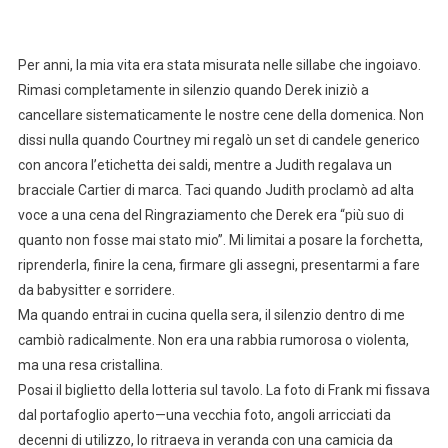
Per anni, la mia vita era stata misurata nelle sillabe che ingoiavo.
Rimasi completamente in silenzio quando Derek iniziò a
cancellare sistematicamente le nostre cene della domenica. Non
dissi nulla quando Courtney mi regalò un set di candele generico
con ancora l’etichetta dei saldi, mentre a Judith regalava un
bracciale Cartier di marca. Taci quando Judith proclamò ad alta
voce a una cena del Ringraziamento che Derek era “più suo di
quanto non fosse mai stato mio”. Mi limitai a posare la forchetta,
riprenderla, finire la cena, firmare gli assegni, presentarmi a fare
da babysitter e sorridere.
Ma quando entrai in cucina quella sera, il silenzio dentro di me
cambiò radicalmente. Non era una rabbia rumorosa o violenta,
ma una resa cristallina.
Posai il biglietto della lotteria sul tavolo. La foto di Frank mi fissava
dal portafoglio aperto—una vecchia foto, angoli arricciati da
decenni di utilizzo, lo ritraeva in veranda con una camicia da