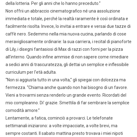
della lotteria. Per gli anni che lo hanno preceduto.”
Non offrii un abbraccio cinematografico né una assoluzione
immediata e totale, perché la realtà raramente è così ordinata e
facilmente risolta. Invece, lo invitai a entrare e versai due tazze di
caffè nero. Sedemmo nella mia nuova cucina, parlando di cose
meravigliosamente ordinarie: la sua carriera, i recital di pianoforte
di Lily, i disegni fantasiosi di Max di razzi con forni per la pizza
all’interno. Quando infine ammise di non sapere come rimediare
a sedici anni di trascuratezza, gli dettai un semplice e inflessibile
curriculum per l’età adulta.
“Non si aggiusta tutto in una volta,” gli spiegai con dolcezza ma
fermezza. “Chiama anche quando non hai bisogno di un favore.
Vieni a trovarmi senza renderlo un grande evento. Ricordati del
mio compleanno. Di’ grazie. Smettila di far sembrare la semplice
comodità amore.”
Lentamente, a fatica, cominciò a provarci. Le telefonate
settimanali iniziarono: a volte impacciate, a volte brevi, ma
sempre costanti. Il sabato mattina presto trovava i miei nipoti