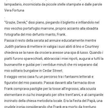
lampadario, incorniciata da piccole stelle stampate e dalle parole
Vera Fortuna
.
“Grazie, Derek,” dissi piano, piegando il biglietto e infilandolo nel
mio vecchio portafoglio marrone, proprio accanto alla sbiadita
fotografia del mio defunto marito, Frank.
Passai il resto della serata ad annuire educatamente mentre
Judith parlava di mettere in valigia i suoi abiti di lino e Courtney
chiedeva se la nave da crociera avesse una spa di lusso. Quando i
piatti furono sparecchiati, abbracciai i miei nipoti, augurai a tutti la
buonanotte e guidai per i ventidue minuti che mi separano dal
mio solitario bungalow in Cedar Street.
Il viaggio verso casa fu un percorso tra i fantasmi letterali e
figurativi del mio passato. Passai davanti alla farmacia dove
Frank comprava pastiglie per la tosse all’ingrosso, alla scuola
elementare in cui ho insegnato per oltre trent’anni, e al campanile
incrinato della chiesa metodista locale. Era la Festa del Papà, una
crudele ironia considerando che Frank era morto da trentuno