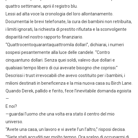
quattro settimane, aprii il registro blu.
Lessi ad alta voce la cronologia del loro allontanamento.
Documentai le brevi telefonate, la cura dei bambini non retribuita,
i limiti ignorati, la richiesta di prestito rifiutata e la sconvolgente
disparità nel nostro rapporto finanziario.
“Quattrocentoquarantaquattromila dollari”, dichiarai, i numeri
sospesi pesantemente alla luce delle candele. “Contro
cinquantuno dollari. Senza quei soldi, valevo due dollari e
qualsiasi tempo libero di cui avevate bisogno che coprissi.”
Descrissi i trust irrevocabili che avevo costituito per i bambini, i
milioni destinati in beneficenza e la mia nuova casa su Birch Lane.
Quando Derek, pallido e ferito, fece l’inevitabile domanda egoista
—
E noi?
—guardai l’uomo che una volta era stato il centro del mio
universo.
“Avete una casa, un lavoro e vi avete l’un l’altro,” risposi decisa.
“Siete stati accuditi per molto tempo. Ora scelgo di occuparmi di