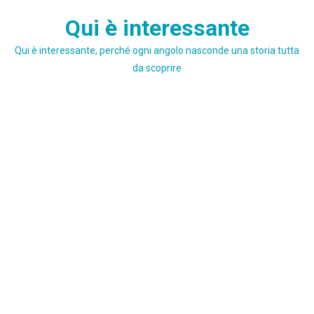
Skip
Qui è interessante
to
content
Qui è interessante, perché ogni angolo nasconde una storia tutta
da scoprire