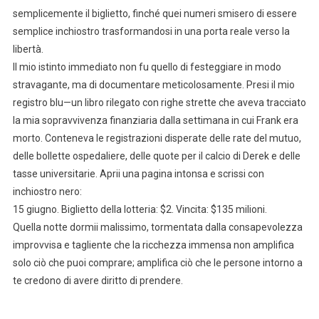
semplicemente il biglietto, finché quei numeri smisero di essere
semplice inchiostro trasformandosi in una porta reale verso la
libertà.
Il mio istinto immediato non fu quello di festeggiare in modo
stravagante, ma di documentare meticolosamente. Presi il mio
registro blu—un libro rilegato con righe strette che aveva tracciato
la mia sopravvivenza finanziaria dalla settimana in cui Frank era
morto. Conteneva le registrazioni disperate delle rate del mutuo,
delle bollette ospedaliere, delle quote per il calcio di Derek e delle
tasse universitarie. Aprii una pagina intonsa e scrissi con
inchiostro nero:
15 giugno. Biglietto della lotteria: $2. Vincita: $135 milioni.
Quella notte dormii malissimo, tormentata dalla consapevolezza
improvvisa e tagliente che la ricchezza immensa non amplifica
solo ciò che puoi comprare; amplifica ciò che le persone intorno a
te credono di avere diritto di prendere.