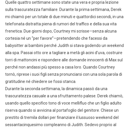
Quelle quattro settimane sono state una vera e propria lezione
sulla trascuratezza familiare. Durante la prima settimana, Derek
mi chiamò per un totale di due minuti e quattordici secondi, in una
telefonata distratta piena di rumori del traffico e della sua vita
frenetica. Due giorni dopo, Courtney mi scrisse—senza alcuna
cortesia né un “per favore”—pretendendo che facessi da
babysitter ai bambini perché Judith si stava godendo un weekend
alla spa. Passai otto ore a tagliare a metà gli acini d’uva, costruire
torri di mattoncini e rispondere alle domande innocenti di Max sul
perché non andassi più spesso a casa loro. Quando Courtney
tornò, riprese i suoi figli senza pronunciarsi con una sola parola di
gratitudine né chiedere se fossi stanca.
Durante la seconda settimana, la dinamica passò da una
trascuratezza casuale a una sfruttamento palese. Derek chiamò,
usando quello specifico tono di voce mellifluo che un figlio adulto
riserva quando si avvicina al portafoglio del genitore. Chiese un
prestito di tremila dollari per finanziare il lussuoso weekend del
sessantacinquesimo compleanno di Judith. Sedevo proprio al