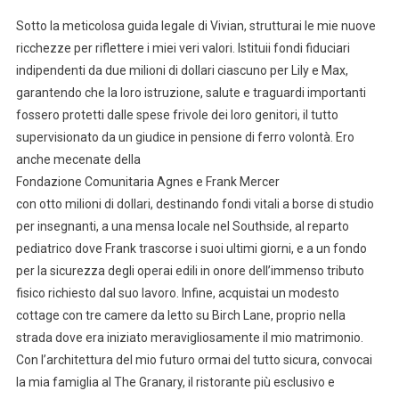
Sotto la meticolosa guida legale di Vivian, strutturai le mie nuove
ricchezze per riflettere i miei veri valori. Istituii fondi fiduciari
indipendenti da due milioni di dollari ciascuno per Lily e Max,
garantendo che la loro istruzione, salute e traguardi importanti
fossero protetti dalle spese frivole dei loro genitori, il tutto
supervisionato da un giudice in pensione di ferro volontà. Ero
anche mecenate della
Fondazione Comunitaria Agnes e Frank Mercer
con otto milioni di dollari, destinando fondi vitali a borse di studio
per insegnanti, a una mensa locale nel Southside, al reparto
pediatrico dove Frank trascorse i suoi ultimi giorni, e a un fondo
per la sicurezza degli operai edili in onore dell’immenso tributo
fisico richiesto dal suo lavoro. Infine, acquistai un modesto
cottage con tre camere da letto su Birch Lane, proprio nella
strada dove era iniziato meravigliosamente il mio matrimonio.
Con l’architettura del mio futuro ormai del tutto sicura, convocai
la mia famiglia al The Granary, il ristorante più esclusivo e