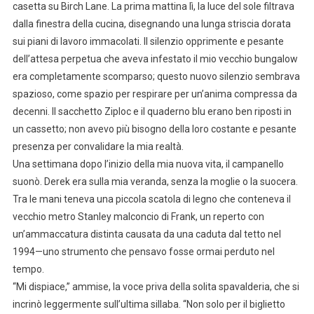
casetta su Birch Lane. La prima mattina lì, la luce del sole filtrava
dalla finestra della cucina, disegnando una lunga striscia dorata
sui piani di lavoro immacolati. Il silenzio opprimente e pesante
dell’attesa perpetua che aveva infestato il mio vecchio bungalow
era completamente scomparso; questo nuovo silenzio sembrava
spazioso, come spazio per respirare per un’anima compressa da
decenni. Il sacchetto Ziploc e il quaderno blu erano ben riposti in
un cassetto; non avevo più bisogno della loro costante e pesante
presenza per convalidare la mia realtà.
Una settimana dopo l’inizio della mia nuova vita, il campanello
suonò. Derek era sulla mia veranda, senza la moglie o la suocera.
Tra le mani teneva una piccola scatola di legno che conteneva il
vecchio metro Stanley malconcio di Frank, un reperto con
un’ammaccatura distinta causata da una caduta dal tetto nel
1994—uno strumento che pensavo fosse ormai perduto nel
tempo.
“Mi dispiace,” ammise, la voce priva della solita spavalderia, che si
incrinò leggermente sull’ultima sillaba. “Non solo per il biglietto