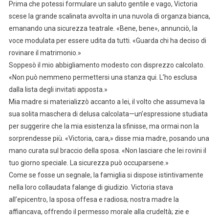
Prima che potessi formulare un saluto gentile e vago, Victoria
scese la grande scalinata avvolta in una nuvola di organza bianca,
emanando una sicurezza teatrale. «Bene, bene», annunciò, la
voce modulata per essere udita da tutti. «Guarda chi ha deciso di
rovinare il matrimonio.»
Soppesò il mio abbigliamento modesto con disprezzo calcolato.
«Non può nemmeno permettersi una stanza qui. L’ho esclusa
dalla lista degli invitati apposta.»
Mia madre si materializzò accanto a lei, il volto che assumeva la
sua solita maschera di delusa calcolata—un’espressione studiata
per suggerire che la mia esistenza la sfinisse, ma ormai non la
sorprendesse più. «Victoria, cara,» disse mia madre, posando una
mano curata sul braccio della sposa. «Non lasciare che lei rovini il
tuo giorno speciale. La sicurezza può occuparsene.»
Come se fosse un segnale, la famiglia si dispose istintivamente
nella loro collaudata falange di giudizio. Victoria stava
all’epicentro, la sposa offesa e radiosa; nostra madre la
affiancava, offrendo il permesso morale alla crudeltà; zie e