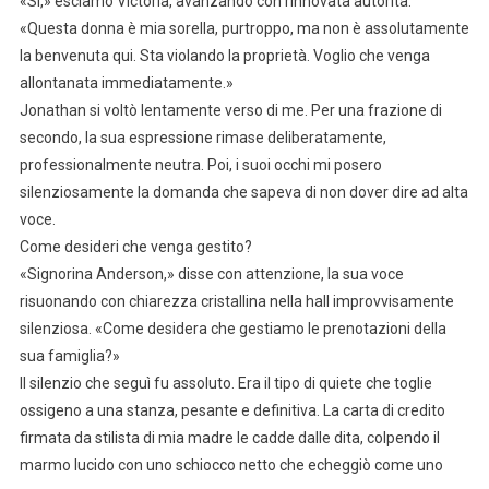
«Sì,» esclamò Victoria, avanzando con rinnovata autorità.
«Questa donna è mia sorella, purtroppo, ma non è assolutamente
la benvenuta qui. Sta violando la proprietà. Voglio che venga
allontanata immediatamente.»
Jonathan si voltò lentamente verso di me. Per una frazione di
secondo, la sua espressione rimase deliberatamente,
professionalmente neutra. Poi, i suoi occhi mi posero
silenziosamente la domanda che sapeva di non dover dire ad alta
voce.
Come desideri che venga gestito?
«Signorina Anderson,» disse con attenzione, la sua voce
risuonando con chiarezza cristallina nella hall improvvisamente
silenziosa. «Come desidera che gestiamo le prenotazioni della
sua famiglia?»
Il silenzio che seguì fu assoluto. Era il tipo di quiete che toglie
ossigeno a una stanza, pesante e definitiva. La carta di credito
firmata da stilista di mia madre le cadde dalle dita, colpendo il
marmo lucido con uno schiocco netto che echeggiò come uno