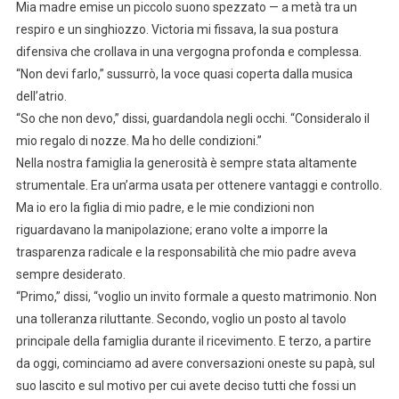
Mia madre emise un piccolo suono spezzato — a metà tra un
respiro e un singhiozzo. Victoria mi fissava, la sua postura
difensiva che crollava in una vergogna profonda e complessa.
“Non devi farlo,” sussurrò, la voce quasi coperta dalla musica
dell’atrio.
“So che non devo,” dissi, guardandola negli occhi. “Consideralo il
mio regalo di nozze. Ma ho delle condizioni.”
Nella nostra famiglia la generosità è sempre stata altamente
strumentale. Era un’arma usata per ottenere vantaggi e controllo.
Ma io ero la figlia di mio padre, e le mie condizioni non
riguardavano la manipolazione; erano volte a imporre la
trasparenza radicale e la responsabilità che mio padre aveva
sempre desiderato.
“Primo,” dissi, “voglio un invito formale a questo matrimonio. Non
una tolleranza riluttante. Secondo, voglio un posto al tavolo
principale della famiglia durante il ricevimento. E terzo, a partire
da oggi, cominciamo ad avere conversazioni oneste su papà, sul
suo lascito e sul motivo per cui avete deciso tutti che fossi un