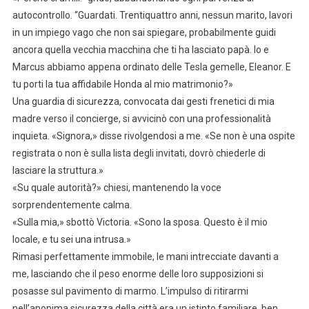
autocontrollo. “Guardati. Trentiquattro anni, nessun marito, lavori
in un impiego vago che non sai spiegare, probabilmente guidi
ancora quella vecchia macchina che ti ha lasciato papà. Io e
Marcus abbiamo appena ordinato delle Tesla gemelle, Eleanor. E
tu porti la tua affidabile Honda al mio matrimonio?»
Una guardia di sicurezza, convocata dai gesti frenetici di mia
madre verso il concierge, si avvicinò con una professionalità
inquieta. «Signora,» disse rivolgendosi a me. «Se non è una ospite
registrata o non è sulla lista degli invitati, dovrò chiederle di
lasciare la struttura.»
«Su quale autorità?» chiesi, mantenendo la voce
sorprendentemente calma.
«Sulla mia,» sbottò Victoria. «Sono la sposa. Questo è il mio
locale, e tu sei una intrusa.»
Rimasi perfettamente immobile, le mani intrecciate davanti a
me, lasciando che il peso enorme delle loro supposizioni si
posasse sul pavimento di marmo. L’impulso di ritirarmi
nell’anonima sicurezza della città era un istinto familiare, ben