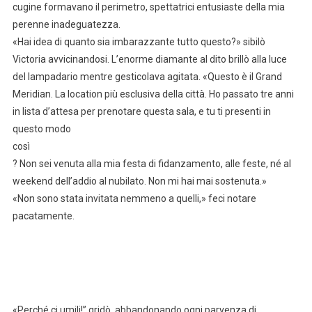
cugine formavano il perimetro, spettatrici entusiaste della mia
perenne inadeguatezza.
«Hai idea di quanto sia imbarazzante tutto questo?» sibilò
Victoria avvicinandosi. L’enorme diamante al dito brillò alla luce
del lampadario mentre gesticolava agitata. «Questo è il Grand
Meridian. La location più esclusiva della città. Ho passato tre anni
in lista d’attesa per prenotare questa sala, e tu ti presenti in
questo modo
così
? Non sei venuta alla mia festa di fidanzamento, alle feste, né al
weekend dell’addio al nubilato. Non mi hai mai sostenuta.»
«Non sono stata invitata nemmeno a quelli,» feci notare
pacatamente.
«Perché ci umili!” gridò, abbandonando ogni parvenza di