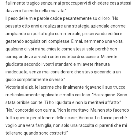
fallimento tragico senza mai preoccuparvi di chiedere cosa stessi
davvero facendo della mia vita.”
Il peso delle mie parole cadde pesantemente su di loro. “Ho
passato otto anni a realizzare una strategia aziendale enorme,
ampliando un portafoglio commerciale, preservando edifici e
gestendo acquisizioni complesse. E mai, nemmeno una volta,
qualcuno di voi mi ha chiesto come stessi, solo perché non
corrispondevo ai vostri criteri estetici di successo. Mi avete
giudicata secondo i vostri standard e mi avete ritenuta
inadeguata, senza mai considerare che stavo giocando a un
gioco completamente diverso.”
Victoria si alzò, le lacrime che finalmente rigavano il suo trucco
meticolosamente applicato e molto costoso. “Hai ragione. Sono
stata orribile con te. Ti ho liquidata e non lo meritavi affatto.”
“No,” concordai con calma. “Non lo meritavo. Ma non sto facendo
tutto questo per ottenere delle scuse, Victoria. Lo faccio perché
voglio una vera famiglia, non solo una raccolta di parenti che mi
tollerano quando sono costretti.”