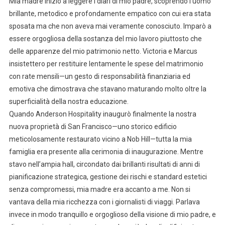
Mia madre iniziò a leggere i diari di mio padre, scoprendo l’uomo
brillante, metodico e profondamente empatico con cui era stata
sposata ma che non aveva mai veramente conosciuto. Imparò a
essere orgogliosa della sostanza del mio lavoro piuttosto che
delle apparenze del mio patrimonio netto. Victoria e Marcus
insistettero per restituire lentamente le spese del matrimonio
con rate mensili—un gesto di responsabilità finanziaria ed
emotiva che dimostrava che stavano maturando molto oltre la
superficialità della nostra educazione.
Quando Anderson Hospitality inaugurò finalmente la nostra
nuova proprietà di San Francisco—uno storico edificio
meticolosamente restaurato vicino a Nob Hill—tutta la mia
famiglia era presente alla cerimonia di inaugurazione. Mentre
stavo nell’ampia hall, circondato dai brillanti risultati di anni di
pianificazione strategica, gestione dei rischi e standard estetici
senza compromessi, mia madre era accanto a me. Non si
vantava della mia ricchezza con i giornalisti di viaggi. Parlava
invece in modo tranquillo e orgoglioso della visione di mio padre, e