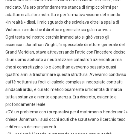
radicato. Ma ero profondamente stanca di rimpicciolirmi per
adattarmi alla loro ristretta e performativa visione del mondo.
«In realtà,» dissi, il mio sguardo che scivolava oltre la spalla di
Victoria, «credo che il direttore generale sia già in arrivo.»
Ogni testa nel nostro cerchio immediato si girò verso gli
ascensori. Jonathan Wright, l’impeccabile direttore generale del
Grand Meridian, stava attraversando l’atrio con l’incedere deciso
di un uomo abituato a neutralizzare catastrofi aziendali prima
che si concretizzino. Io e Jonathan avevamo passato quasi
quattro anni a trasformare questa struttura. Avevamo condiviso
caffè notturni su fogli di calcolo complessi, negoziato contratti
sindacali ardui, e curato meticolosamente un’identità di marca
tutta sostanza e niente apparenza. Era discreto, esigente e
profondamente leale.
«C’è un problema con i preparativi per il matrimonio Henderson?»
chiese Jonathan, i suoi occhi acuti che scrutavano il cerchio teso
e difensivo dei miei parenti.