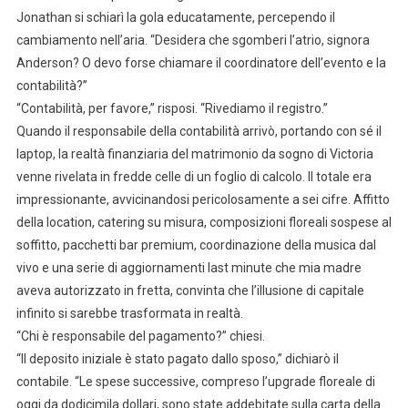
Jonathan si schiarì la gola educatamente, percependo il
cambiamento nell’aria. “Desidera che sgomberi l’atrio, signora
Anderson? O devo forse chiamare il coordinatore dell’evento e la
contabilità?”
“Contabilità, per favore,” risposi. “Rivediamo il registro.”
Quando il responsabile della contabilità arrivò, portando con sé il
laptop, la realtà finanziaria del matrimonio da sogno di Victoria
venne rivelata in fredde celle di un foglio di calcolo. Il totale era
impressionante, avvicinandosi pericolosamente a sei cifre. Affitto
della location, catering su misura, composizioni floreali sospese al
soffitto, pacchetti bar premium, coordinazione della musica dal
vivo e una serie di aggiornamenti last minute che mia madre
aveva autorizzato in fretta, convinta che l’illusione di capitale
infinito si sarebbe trasformata in realtà.
“Chi è responsabile del pagamento?” chiesi.
“Il deposito iniziale è stato pagato dallo sposo,” dichiarò il
contabile. “Le spese successive, compreso l’upgrade floreale di
oggi da dodicimila dollari, sono state addebitate sulla carta della