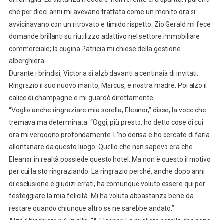
che per dieci anni mi avevano trattata come un monito ora si
avvicinavano con un ritrovato e timido rispetto. Zio Gerald mi fece
domande brillanti su riutilizzo adattivo nel settore immobiliare
commerciale; la cugina Patricia mi chiese della gestione
alberghiera.
Durante i brindisi, Victoria si alzò davanti a centinaia di invitati.
Ringraziò il suo nuovo marito, Marcus, e nostra madre. Poi alzò il
calice di champagne e mi guardò direttamente.
“Voglio anche ringraziare mia sorella, Eleanor,” disse, la voce che
tremava ma determinata. “Oggi, più presto, ho detto cose di cui
ora mi vergogno profondamente. L’ho derisa e ho cercato di farla
allontanare da questo luogo. Quello che non sapevo era che
Eleanor in realtà possiede questo hotel. Ma non è questo il motivo
per cui la sto ringraziando. La ringrazio perché, anche dopo anni
di esclusione e giudizi errati, ha comunque voluto essere qui per
festeggiare la mia felicità. Mi ha voluta abbastanza bene da
restare quando chiunque altro se ne sarebbe andato.”