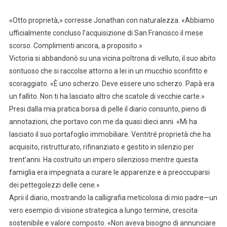
«Otto proprietà,» corresse Jonathan con naturalezza. «Abbiamo
ufficialmente concluso l’acquisizione di San Francisco il mese
scorso. Complimenti ancora, a proposito.»
Victoria si abbandonò su una vicina poltrona di velluto, il suo abito
sontuoso che si raccolse attorno a lei in un mucchio sconfitto e
scoraggiato. «È uno scherzo. Deve essere uno scherzo. Papà era
un fallito. Non ti ha lasciato altro che scatole di vecchie carte.»
Presi dalla mia pratica borsa di pelle il diario consunto, pieno di
annotazioni, che portavo con me da quasi dieci anni. «Mi ha
lasciato il suo portafoglio immobiliare. Ventitré proprietà che ha
acquisito, ristrutturato, rifinanziato e gestito in silenzio per
trent’anni. Ha costruito un impero silenzioso mentre questa
famiglia era impegnata a curare le apparenze e a preoccuparsi
dei pettegolezzi delle cene.»
Aprii il diario, mostrando la calligrafia meticolosa di mio padre—un
vero esempio di visione strategica a lungo termine, crescita
sostenibile e valore composto. «Non aveva bisogno di annunciare