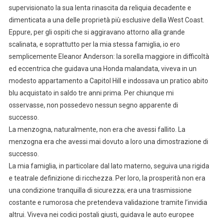
supervisionato la sua lenta rinascita da reliquia decadente e
dimenticata a una delle proprietà più esclusive della West Coast.
Eppure, per gli ospiti che si aggiravano attorno alla grande
scalinata, e soprattutto per la mia stessa famiglia, io ero
semplicemente Eleanor Anderson: la sorella maggiore in difficoltà
ed eccentrica che guidava una Honda malandata, viveva in un
modesto appartamento a Capitol Hill e indossava un pratico abito
blu acquistato in saldo tre anni prima. Per chiunque mi
osservasse, non possedevo nessun segno apparente di
successo.
La menzogna, naturalmente, non era che avessi fallito. La
menzogna era che avessi mai dovuto a loro una dimostrazione di
successo.
La mia famiglia, in particolare dal lato materno, seguiva una rigida
e teatrale definizione di ricchezza. Per loro, la prosperità non era
una condizione tranquilla di sicurezza; era una trasmissione
costante e rumorosa che pretendeva validazione tramite l’invidia
altrui. Viveva nei codici postali giusti, guidava le auto europee