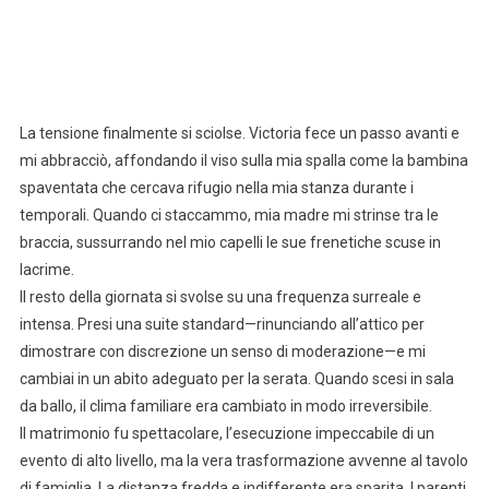
La tensione finalmente si sciolse. Victoria fece un passo avanti e
mi abbracciò, affondando il viso sulla mia spalla come la bambina
spaventata che cercava rifugio nella mia stanza durante i
temporali. Quando ci staccammo, mia madre mi strinse tra le
braccia, sussurrando nel mio capelli le sue frenetiche scuse in
lacrime.
Il resto della giornata si svolse su una frequenza surreale e
intensa. Presi una suite standard—rinunciando all’attico per
dimostrare con discrezione un senso di moderazione—e mi
cambiai in un abito adeguato per la serata. Quando scesi in sala
da ballo, il clima familiare era cambiato in modo irreversibile.
Il matrimonio fu spettacolare, l’esecuzione impeccabile di un
evento di alto livello, ma la vera trasformazione avvenne al tavolo
di famiglia. La distanza fredda e indifferente era sparita. I parenti