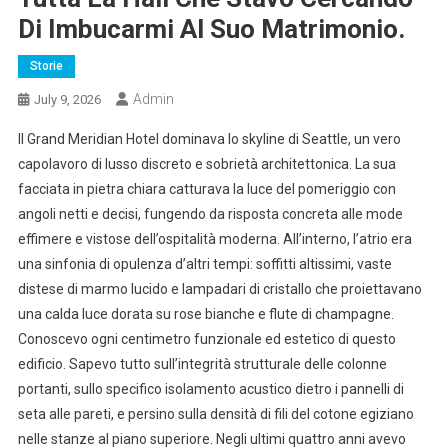
Di Imbucarmi Al Suo Matrimonio.
Storie
Admin
July 9, 2026
Il Grand Meridian Hotel dominava lo skyline di Seattle, un vero
capolavoro di lusso discreto e sobrietà architettonica. La sua
facciata in pietra chiara catturava la luce del pomeriggio con
angoli netti e decisi, fungendo da risposta concreta alle mode
effimere e vistose dell’ospitalità moderna. All’interno, l’atrio era
una sinfonia di opulenza d’altri tempi: soffitti altissimi, vaste
distese di marmo lucido e lampadari di cristallo che proiettavano
una calda luce dorata su rose bianche e flute di champagne.
Conoscevo ogni centimetro funzionale ed estetico di questo
edificio. Sapevo tutto sull’integrità strutturale delle colonne
portanti, sullo specifico isolamento acustico dietro i pannelli di
seta alle pareti, e persino sulla densità di fili del cotone egiziano
nelle stanze al piano superiore. Negli ultimi quattro anni avevo