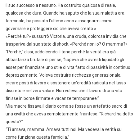
il suo successo a nessuno. Ha costruito qualcosa di reale,
qualcosa che dura. Quando ha saputo che la sua malattia era
terminale, ha passato l’ultimo anno a insegnarmi come
governare e proteggere ciò che aveva creato.»
«Perché tu?» sussurrò Victoria, una cruda, dolorosa invidia che
traspariva dal suo stato di shock. «Perché non io? O mamma?»
“Perché,” dissi, addolcendo il tono perché la verità era già
abbastanza brutale di per sé, “sapeva che avresti liquidato gli
asset per finanziare uno stile di vita fatto di passività in continuo
deprezzamento. Voleva costruire ricchezza generazionale,
creare posti di lavoro e sostenere un’eredità radicata nel lusso
discreto e nel vero valore. Non voleva che il lavoro di una vita
finisse in borse firmate e vacanze temporanee.”
Mia madre fissava il diario come se fosse un artefatto sacro di
una civiltà che aveva completamente frainteso. “Richard ha detto
questo?”
“Ti amava, mamma. Amava tutti noi. Ma vedeva la verità su
come funziona questa famiglia.”