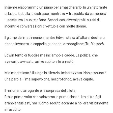
Insieme elaborammo un piano per smascherarlo. In un ristorante
di lusso, Isabella lo distrasse mentre io – travestita da cameriera
– sostituivo il suo telefono. Scoprii così diversi profili su siti di
incontri e conversazioni civettuole con molte donne.
Il giorno del matrimonio, mentre Edwin stava all’altare, decine di
donne invasero la cappella gridando: «Imbroglione! Truffatore!»
Edwin tentò di fuggire ma inciampò e cadde. La polizia, che
avevamo avvisato, arrivò subito e lo arrestò.
Mia madre lasciò il luogo in silenzio, imbarazzata. Non pronunciò
una parola – ma sapevo che, nel profondo, aveva capito.
Il milionario arrogante e la sorpresa del pilota
Era la prima volta che volavamo in prima classe. I miei tre figli
erano entusiasti, ma l’uomo seduto accanto a noi era visibilmente
infastidito.