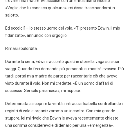
trovare mia madre. Mi accolse con un entusiasmo insolito.
«Voglio che tu conosca qualcuno», mi disse trascinandomi in
salotto.
Ed eccolo lì – lo stesso uomo del volo. «Ti presento Edwin, il mio
fidanzato», annunciò con orgoglio.
Rimasi sbalordita.
Durante la cena, Edwin raccontò qualche storiella vaga sui suoi
viaggi. Quando feci domande più personali, si mostrò evasivo. Più
tardi, portai mia madre da parte per raccontarle ciò che avevo
visto durante il volo. Non mi credette. «È un uomo d’affari di
successo. Sei solo paranoica», mi rispose.
Determinata a scoprire la verità, rintracciai Isabella controllando i
registri di volo e organizzammo un incontro. Con mio grande
stupore, lei mi rivelò che Edwin le aveva recentemente chiesto
una somma considerevole di denaro per una «emergenza».