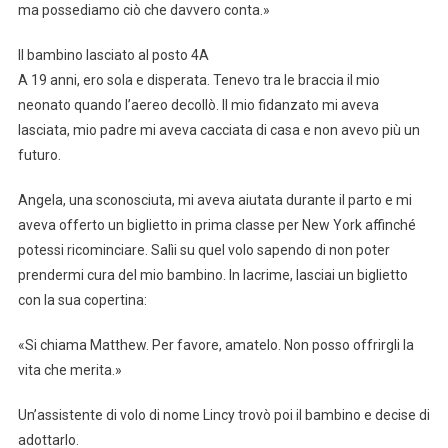
ma possediamo ciò che davvero conta.»
Il bambino lasciato al posto 4A
A 19 anni, ero sola e disperata. Tenevo tra le braccia il mio
neonato quando l’aereo decollò. Il mio fidanzato mi aveva
lasciata, mio padre mi aveva cacciata di casa e non avevo più un
futuro.
Angela, una sconosciuta, mi aveva aiutata durante il parto e mi
aveva offerto un biglietto in prima classe per New York affinché
potessi ricominciare. Salìi su quel volo sapendo di non poter
prendermi cura del mio bambino. In lacrime, lasciai un biglietto
con la sua copertina:
«Si chiama Matthew. Per favore, amatelo. Non posso offrirgli la
vita che merita.»
Un’assistente di volo di nome Lincy trovò poi il bambino e decise di
adottarlo.