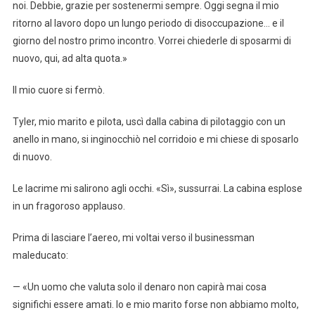
noi. Debbie, grazie per sostenermi sempre. Oggi segna il mio
ritorno al lavoro dopo un lungo periodo di disoccupazione… e il
giorno del nostro primo incontro. Vorrei chiederle di sposarmi di
nuovo, qui, ad alta quota.»
Il mio cuore si fermò.
Tyler, mio marito e pilota, uscì dalla cabina di pilotaggio con un
anello in mano, si inginocchiò nel corridoio e mi chiese di sposarlo
di nuovo.
Le lacrime mi salirono agli occhi. «Sì», sussurrai. La cabina esplose
in un fragoroso applauso.
Prima di lasciare l’aereo, mi voltai verso il businessman
maleducato:
— «Un uomo che valuta solo il denaro non capirà mai cosa
significhi essere amati. Io e mio marito forse non abbiamo molto,