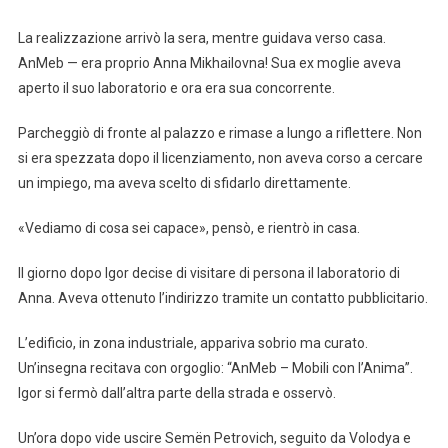
La realizzazione arrivò la sera, mentre guidava verso casa.
AnMeb — era proprio Anna Mikhailovna! Sua ex moglie aveva
aperto il suo laboratorio e ora era sua concorrente.
Parcheggiò di fronte al palazzo e rimase a lungo a riflettere. Non
si era spezzata dopo il licenziamento, non aveva corso a cercare
un impiego, ma aveva scelto di sfidarlo direttamente.
«Vediamo di cosa sei capace», pensò, e rientrò in casa.
Il giorno dopo Igor decise di visitare di persona il laboratorio di
Anna. Aveva ottenuto l’indirizzo tramite un contatto pubblicitario.
L’edificio, in zona industriale, appariva sobrio ma curato.
Un’insegna recitava con orgoglio: “AnMeb – Mobili con l’Anima”.
Igor si fermò dall’altra parte della strada e osservò.
Un’ora dopo vide uscire Semën Petrovich, seguito da Volodya e