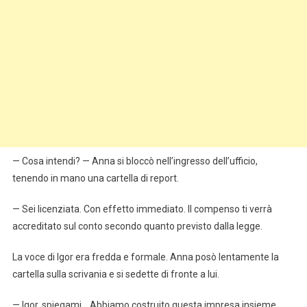
— Cosa intendi? — Anna si bloccò nell’ingresso dell’ufficio,
tenendo in mano una cartella di report.
— Sei licenziata. Con effetto immediato. Il compenso ti verrà
accreditato sul conto secondo quanto previsto dalla legge.
La voce di Igor era fredda e formale. Anna posò lentamente la
cartella sulla scrivania e si sedette di fronte a lui.
— Igor, spiegami… Abbiamo costruito questa impresa insieme…