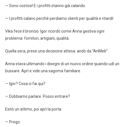
— Sono costosi! E i profitti stanno già calando.
— I profitti calano perché perdiamo clienti per qualità e ritardi!
Vika fece il broncio. Igor ricordò come Anna gestiva ogni
problema: fornitori, artigiani, qualità.
Quella sera, prese una decisione attesa: andò da “AnMeb”.
Anna stava ultimando i disegni di un nuovo ordine quando udì un
bussare. Aprì e vide una sagoma familiare.
— Igor? Cosa ci fai qui?
— Dobbiamo parlare. Posso entrare?
Esitò un attimo, poi aprì la porta.
— Prego.