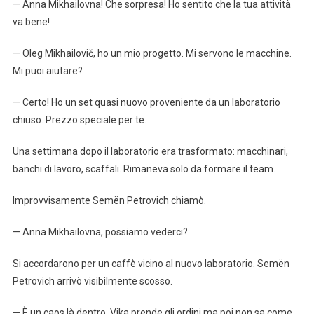
— Anna Mikhailovna! Che sorpresa! Ho sentito che la tua attività
va bene!
— Oleg Mikhailovič, ho un mio progetto. Mi servono le macchine.
Mi puoi aiutare?
— Certo! Ho un set quasi nuovo proveniente da un laboratorio
chiuso. Prezzo speciale per te.
Una settimana dopo il laboratorio era trasformato: macchinari,
banchi di lavoro, scaffali. Rimaneva solo da formare il team.
Improvvisamente Semën Petrovich chiamò.
— Anna Mikhailovna, possiamo vederci?
Si accordarono per un caffè vicino al nuovo laboratorio. Semën
Petrovich arrivò visibilmente scosso.
— È un caos là dentro. Vika prende gli ordini ma poi non sa come