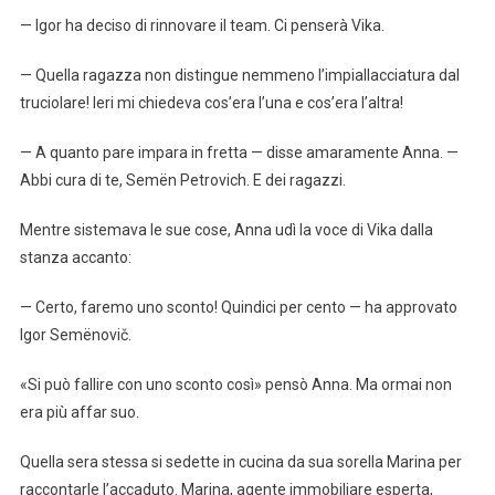
— Igor ha deciso di rinnovare il team. Ci penserà Vika.
— Quella ragazza non distingue nemmeno l’impiallacciatura dal
truciolare! Ieri mi chiedeva cos’era l’una e cos’era l’altra!
— A quanto pare impara in fretta — disse amaramente Anna. —
Abbi cura di te, Semën Petrovich. E dei ragazzi.
Mentre sistemava le sue cose, Anna udì la voce di Vika dalla
stanza accanto:
— Certo, faremo uno sconto! Quindici per cento — ha approvato
Igor Semënovič.
«Si può fallire con uno sconto così» pensò Anna. Ma ormai non
era più affar suo.
Quella sera stessa si sedette in cucina da sua sorella Marina per
raccontarle l’accaduto. Marina, agente immobiliare esperta,