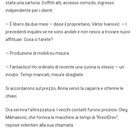
stata una sartoria. Soffitti alti, accesso comodo, ingresso
indipendente per i clienti.
— È libero da due mesi — disse il proprietario, Viktor Ivanovič. — I
precedenti inquilini se ne sono andati e non riesco a trovare nuovi
affittuari. Cosa ci farete?
— Produzione di mobili su misura.
— Fantastico! Ho ordinato di recente una cucina io stesso — un
incubo. Tempi mancati, misure sbagliate.
Si accordarono sul prezzo, Anna versò la caparra e ottenne le
chiavi.
Ora serviva l’attrezzatura. I vecchi contatti furono preziosi. Oleg
Mikhailovič, che forniva le macchine ai tempi di “KrestDrev”,
rispose volentieri alla sua chiamata.