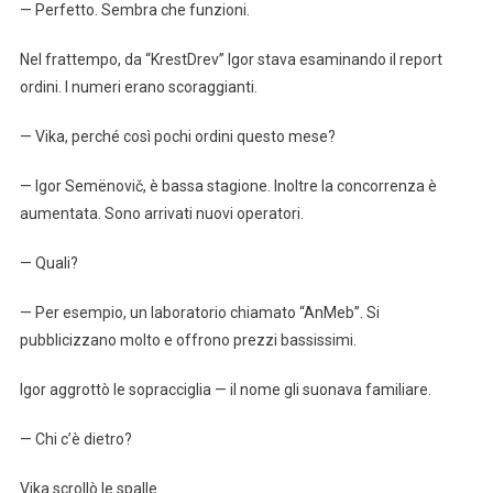
— Perfetto. Sembra che funzioni.
Nel frattempo, da “KrestDrev” Igor stava esaminando il report
ordini. I numeri erano scoraggianti.
— Vika, perché così pochi ordini questo mese?
— Igor Semënovič, è bassa stagione. Inoltre la concorrenza è
aumentata. Sono arrivati nuovi operatori.
— Quali?
— Per esempio, un laboratorio chiamato “AnMeb”. Si
pubblicizzano molto e offrono prezzi bassissimi.
Igor aggrottò le sopracciglia — il nome gli suonava familiare.
— Chi c’è dietro?
Vika scrollò le spalle.