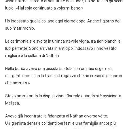
«Non hai mai cercato di sostituire nessuno», ha detto con gli occhi
lucidi. «Hai solo continuato a volermi bene.»
Ho indossato quella collana ogni giorno dopo. Anche il giorno del
suo matrimonio.
La cerimonia si è svolta in un’incantevole vigna, tra fiori bianchi e
luci perfette. Sono arrivata in anticipo. Indossavo il mio vestito
migliore e la collana di Nathan.
Nella borsa avevo una piccola scatola con un paio di gemelli
d’argento incisi con la frase: «Il ragazzo che ho cresciuto. L’uomo
che ammiro.»
Stavo ammirando la disposizione floreale quando si è avvicinata
Melissa.
Avevo già incontrato la fidanzata di Nathan diverse volte.
Un’igienista dentale coi denti perfetti e una famiglia ancor più