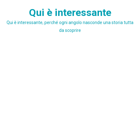
Skip
Qui è interessante
to
content
Qui è interessante, perché ogni angolo nasconde una storia tutta
da scoprire