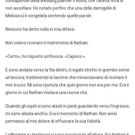
consapevole della wedding planner lì vicino, che faceva finta di
non ascoltare. Ho notato perfino che una delle damigelle di
Melissa si è congelata sentendo quelle parole.
Nessuno ha detto nulla in mia difesa.
Non volevo rovinare il matrimonio di Nathan.
«Certo», ho risposto sottovoce. «Capisco.»
E sono andata verso la fila dietro, il regalo stretto in grembo come
un’ancora, trattenendo le lacrime che minacciavano di rovinare il
mio trucco. Mi sono ripetuta che quel giorno non era per me. Era il
giorno in cui Nathan iniziava una nuova vita.
Quando gli ospiti si sono alzati in piedi guardando verso l’ingresso,
mi sono alzata anch’io. Era il momento di Nathan. Non avrei
permesso al mio dolore di offuscare la sua felicità.
L’officiante e i testimoni si sono posizionati all’altare. Poi Nathan è