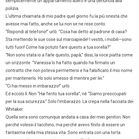
semplicemente un appartamento libero e una denuncia alla
polizia.
L’ultima chiamata di mio padre quel giorno fu la più onesta che
avesse mai fatto, anche se lui non se ne rese conto.
“Rispondi al telefono!” urlò. “Cosa hai detto al padrone di casa?
Sta mettendo le sue cose sul marciapiede! I vestiti, i mobili—sono
tutti fuori! Come hai potuto fare questo a tua sorella?”
“Non sono stata io a farle questo, papà,” dissi, la voce piatta come
un orizzonte. “Vanessa lo ha fatto quando ha firmato un
contratto che non poteva permettersi e ha falsificato il mio nome
per mantenerlo. Ho solo smesso di mentire per lei.”
“Ci hai messo in imbarazzo!” urlò.
Ed eccolo lì. Non “Hai ferito tua sorella”, né “Siamo preoccupati
per la sua sicurezza.” Solo l’imbarazzo. La crepa nella facciata dei
Whitaker.
Quella sera sono comunque andata a casa dei miei genitori. Non
perché volessi il tacchino, ma perché avevo finito di essere un
fantasma nella mia stessa vita. Sono entrata con una torta