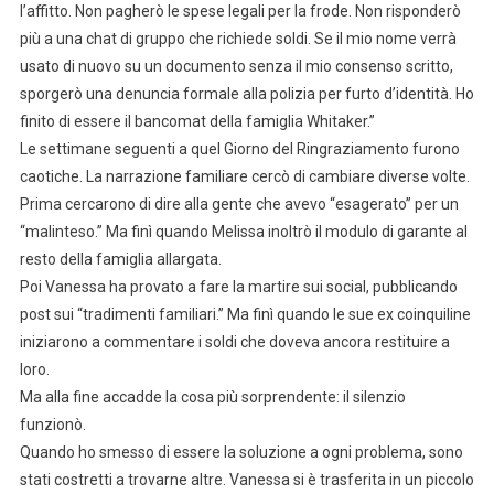
l’affitto. Non pagherò le spese legali per la frode. Non risponderò
più a una chat di gruppo che richiede soldi. Se il mio nome verrà
usato di nuovo su un documento senza il mio consenso scritto,
sporgerò una denuncia formale alla polizia per furto d’identità. Ho
finito di essere il bancomat della famiglia Whitaker.”
Le settimane seguenti a quel Giorno del Ringraziamento furono
caotiche. La narrazione familiare cercò di cambiare diverse volte.
Prima cercarono di dire alla gente che avevo “esagerato” per un
“malinteso.” Ma finì quando Melissa inoltrò il modulo di garante al
resto della famiglia allargata.
Poi Vanessa ha provato a fare la martire sui social, pubblicando
post sui “tradimenti familiari.” Ma finì quando le sue ex coinquiline
iniziarono a commentare i soldi che doveva ancora restituire a
loro.
Ma alla fine accadde la cosa più sorprendente: il silenzio
funzionò.
Quando ho smesso di essere la soluzione a ogni problema, sono
stati costretti a trovarne altre. Vanessa si è trasferita in un piccolo