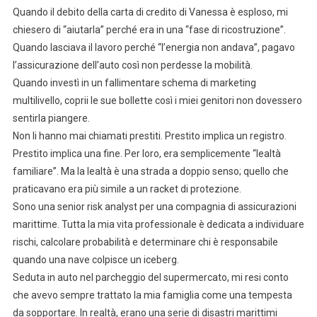
Quando il debito della carta di credito di Vanessa è esploso, mi
chiesero di “aiutarla” perché era in una “fase di ricostruzione”.
Quando lasciava il lavoro perché “l’energia non andava”, pagavo
l’assicurazione dell’auto così non perdesse la mobilità.
Quando investì in un fallimentare schema di marketing
multilivello, coprii le sue bollette così i miei genitori non dovessero
sentirla piangere.
Non li hanno mai chiamati prestiti. Prestito implica un registro.
Prestito implica una fine. Per loro, era semplicemente “lealtà
familiare”. Ma la lealtà è una strada a doppio senso; quello che
praticavano era più simile a un racket di protezione.
Sono una senior risk analyst per una compagnia di assicurazioni
marittime. Tutta la mia vita professionale è dedicata a individuare
rischi, calcolare probabilità e determinare chi è responsabile
quando una nave colpisce un iceberg.
Seduta in auto nel parcheggio del supermercato, mi resi conto
che avevo sempre trattato la mia famiglia come una tempesta
da sopportare. In realtà, erano una serie di disastri marittimi