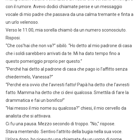
con il rumore. Avevo dodici chiamate perse e un messaggio
vocale di mio padre che passava da una calma tremante e finta a
un urlo velenoso.
Verso le 11:00, mia sorella chiamò da un numero sconosciuto.
Risposi.
“Che cos’hai che non va?” sibilò. “Ho detto al mio padrone di casa
che i soldi sarebbero arrivati da te. Mi ha dato tempo fino a
questo pomeriggio proprio per questo.”
“Perché hai detto al padrone di casa che pago io l’affitto senza
chiedermelo, Vanessa?”
“Perché era ovvio che l’avresti fatto! Papà ha detto che l’avresti
fatto. Mamma ha detto che ci devi qualcosa. Smettila di fare la
drammatica e fai un bonifico!”
“Hai messo il mio nome su qualcosa?” chiesi, il mio cervello da
analista che si attivava.
Ci fu una pausa. Mezzo secondo di troppo. “No,” rispose.
Stava mentendo. Sentivo l’attrito della bugia nella sua voce.
Un’ora dopo, ho ricevuto una chiamata da un uomo di nome