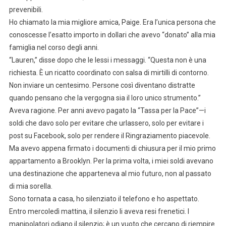
prevenibili.
Ho chiamato la mia migliore amica, Paige. Era l’unica persona che
conoscesse l’esatto importo in dollari che avevo “donato” alla mia
famiglia nel corso degli anni.
“Lauren,” disse dopo che le lessi i messaggi. “Questa non è una
richiesta. È un ricatto coordinato con salsa di mirtilli di contorno.
Non inviare un centesimo. Persone così diventano distratte
quando pensano che la vergogna sia il loro unico strumento.”
Aveva ragione. Per anni avevo pagato la “Tassa per la Pace”—i
soldi che davo solo per evitare che urlassero, solo per evitare i
post su Facebook, solo per rendere il Ringraziamento piacevole.
Ma avevo appena firmato i documenti di chiusura per il mio primo
appartamento a Brooklyn. Per la prima volta, i miei soldi avevano
una destinazione che apparteneva al mio futuro, non al passato
di mia sorella.
Sono tornata a casa, ho silenziato il telefono e ho aspettato.
Entro mercoledì mattina, il silenzio li aveva resi frenetici. I
manipolatori odiano il silenzio; è un vuoto che cercano di riempire