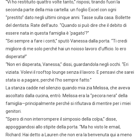
“Vi ho restituito quattro volte tanto,” risposi, tirando fuori la
seconda parte della mia cartella: un foglio Excel con ogni
“prestito” dato negli ultimi cinque anni. Tasse sulla casa. Bollette
del dentista. Rate dell’auto. “Quando si può dire che il debito di
essere nata in questa famiglia è ‘pagato’?”
“Sei sempre a fare i conti,” sputò Vanessa dalla porta. “Ti credi
migliore di me solo perché hai un noioso lavoro d’ufficio. Io ero
disperata!”
“Non eri disperata, Vanessa,” dissi, guardandola negli occhi. “Eri
viziata. Volevi il rooftop lounge senza il lavoro. E pensavi che sarei
stata io a pagare, perché l’ho sempre fatto.”
La stanza cadde nel silenzio quando mia zia Melissa, che aveva
ascoltato dalla cucina, entrò. Melissa era la “pecora nera” della
famiglia—principalmente perché si rifiutava di mentire per i miei
genitori.
“Spero di non interrompere il simposio della colpa,” disse,
appoggiandosi allo stipite della porta. “Ma ho visto le email,
Richard. Hai detto a Lauren che non era la benvenuta qui a meno