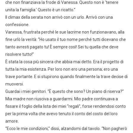
che non finanziava la frode di Vanessa. Questo non è ‘tenere
unita la famiglia.’ Questo è un ricatto.”
Il climax della serata non arrivò con un urlo. Arrivò con una
confessione.
Vanessa, frustrata perché le sue lacrime non funzionavano, alla
fine urlò la verità: “Ho usato il tuo nome perché tutti dicevano che
tanto avresti pagato tu! È sempre così! Sei tu quella che deve
risolvere tutto!”
È stata la cosa più sincera che abbia mai detto. Era il progetto di
tutta la mia esistenza. Per loro non ero una persona; ero una
trave portante. E si stupirono quando finalmente la trave decise di
muoversi.
Guardai i miei genitori. “È questo che sono? Un piano di riserva?”
Mia madre non riusciva a guardarmi. Mio padre continuava a
fissare il foglio della lista dei miei “regali”, forse rendendosi conto
per la prima volta che avevo tenuto il conto del costo del loro
amore.
“Ecco le mie condizioni,” dissi, alzandomi dal tavolo. “Non pagherò