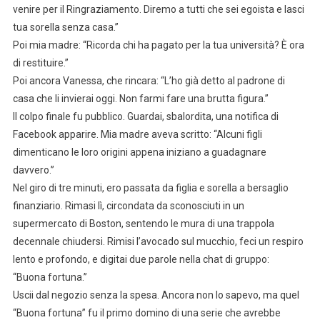
venire per il Ringraziamento. Diremo a tutti che sei egoista e lasci
tua sorella senza casa.”
Poi mia madre: “Ricorda chi ha pagato per la tua università? È ora
di restituire.”
Poi ancora Vanessa, che rincara: “L’ho già detto al padrone di
casa che li invierai oggi. Non farmi fare una brutta figura.”
Il colpo finale fu pubblico. Guardai, sbalordita, una notifica di
Facebook apparire. Mia madre aveva scritto: “Alcuni figli
dimenticano le loro origini appena iniziano a guadagnare
davvero.”
Nel giro di tre minuti, ero passata da figlia e sorella a bersaglio
finanziario. Rimasi lì, circondata da sconosciuti in un
supermercato di Boston, sentendo le mura di una trappola
decennale chiudersi. Rimisi l’avocado sul mucchio, feci un respiro
lento e profondo, e digitai due parole nella chat di gruppo:
“Buona fortuna.”
Uscii dal negozio senza la spesa. Ancora non lo sapevo, ma quel
“Buona fortuna” fu il primo domino di una serie che avrebbe