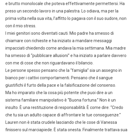
e brutto monolocale che poteva effettivamente permettersi. Ha
preso un secondo lavoro in una palestra. Lo odiava, ma per la
prima volta nella sua vita, l’affitto lo pagava con il suo sudore, non
con il mio stress.
I miei genitori sono diventati cauti. Mio padre ha smesso di
chiamare con richieste e ha iniziato a mandare messaggi
impacciati chiedendo come andava la mia settimana. Mia madre
ha smesso di “pubblicare allusioni” e ha iniziato a parlare davvero
con me di cose che non riguardavano il bilancio.
Le persone spesso pensano che la “famiglia” sia un assegno in
bianco per i cattivi comportamenti. Pensano che il sangue
giustifichi il furto della pace e la falsificazione del consenso.
Ma ho imparato che la cosa più potente che puoi dire a un
sistema familiare manipolativo è “Buona fortuna.” Non è un
insulto. È una restituzione di responsabilità. È come dire: “Credo
che tu sia un adulto capace di affrontare le tue conseguenze.”
Lauren non è stata crudele lasciando che le cose di Vanessa
finissero sul marciapiede. È stata onesta. Finalmente trattava sua