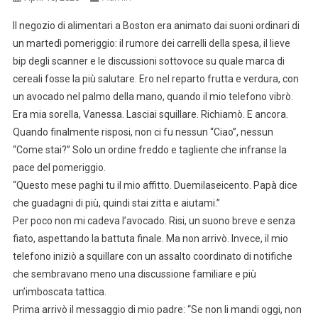
Il negozio di alimentari a Boston era animato dai suoni ordinari di
un martedì pomeriggio: il rumore dei carrelli della spesa, il lieve
bip degli scanner e le discussioni sottovoce su quale marca di
cereali fosse la più salutare. Ero nel reparto frutta e verdura, con
un avocado nel palmo della mano, quando il mio telefono vibrò.
Era mia sorella, Vanessa. Lasciai squillare. Richiamò. E ancora.
Quando finalmente risposi, non ci fu nessun “Ciao”, nessun
“Come stai?” Solo un ordine freddo e tagliente che infranse la
pace del pomeriggio.
“Questo mese paghi tu il mio affitto. Duemilaseicento. Papà dice
che guadagni di più, quindi stai zitta e aiutami.”
Per poco non mi cadeva l’avocado. Risi, un suono breve e senza
fiato, aspettando la battuta finale. Ma non arrivò. Invece, il mio
telefono iniziò a squillare con un assalto coordinato di notifiche
che sembravano meno una discussione familiare e più
un’imboscata tattica.
Prima arrivò il messaggio di mio padre: “Se non li mandi oggi, non