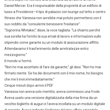
Daniel Mercer. Era il responsabile della proprietà di un edificio di
lusso a Providence—il tipo di palazzo con lounge sul tetto e centro
fitness che Vanessa non avrebbe mai potuto permettersi con il
suo reddito da “consulente benessere freelance”.
“Signorina Whitaker,” disse, la voce tagliata. “La chiamo perché
sua sorella ha fornito la sua email di lavoro e informazioni sullo
stipendio come garante su un modulo di assicurazione affitto.
Attendavamo il trasferimento delle arretratezze entro
mezzogiorno.”
Il mondo si fermò.
“Non ho mai accettato di fare da garante,” gli dissi. “Non ho mai
firmato niente. Se ha dei documenti con il mio nome, ho bisogno
che me li invii immediatamente.”
Cinque minuti dopo arrivò il PDF.
Vanessa non aveva solo mentito; aveva commesso una frode.
Aveva usato una versione digitalizzata della mia firma da un
vecchio biglietto di auguri e l’aveva incollata su un modulo digitale
di garante. Aveva indicato l’indirizzo del mio ufficio aziendale.