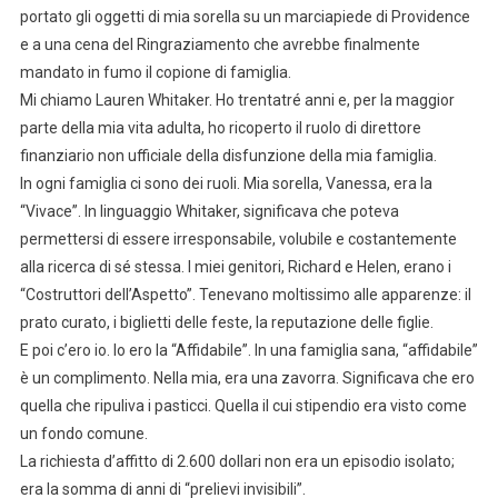
portato gli oggetti di mia sorella su un marciapiede di Providence
e a una cena del Ringraziamento che avrebbe finalmente
mandato in fumo il copione di famiglia.
Mi chiamo Lauren Whitaker. Ho trentatré anni e, per la maggior
parte della mia vita adulta, ho ricoperto il ruolo di direttore
finanziario non ufficiale della disfunzione della mia famiglia.
In ogni famiglia ci sono dei ruoli. Mia sorella, Vanessa, era la
“Vivace”. In linguaggio Whitaker, significava che poteva
permettersi di essere irresponsabile, volubile e costantemente
alla ricerca di sé stessa. I miei genitori, Richard e Helen, erano i
“Costruttori dell’Aspetto”. Tenevano moltissimo alle apparenze: il
prato curato, i biglietti delle feste, la reputazione delle figlie.
E poi c’ero io. Io ero la “Affidabile”. In una famiglia sana, “affidabile”
è un complimento. Nella mia, era una zavorra. Significava che ero
quella che ripuliva i pasticci. Quella il cui stipendio era visto come
un fondo comune.
La richiesta d’affitto di 2.600 dollari non era un episodio isolato;
era la somma di anni di “prelievi invisibili”.