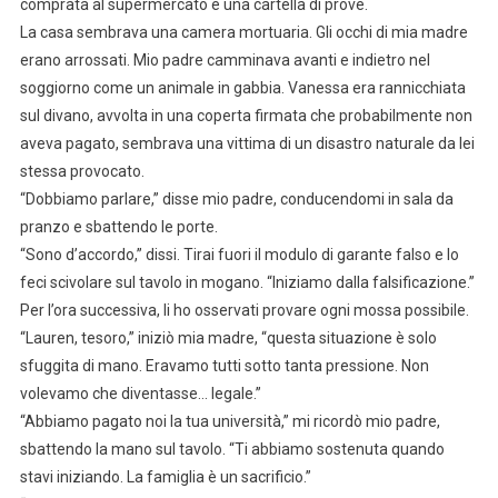
comprata al supermercato e una cartella di prove.
La casa sembrava una camera mortuaria. Gli occhi di mia madre
erano arrossati. Mio padre camminava avanti e indietro nel
soggiorno come un animale in gabbia. Vanessa era rannicchiata
sul divano, avvolta in una coperta firmata che probabilmente non
aveva pagato, sembrava una vittima di un disastro naturale da lei
stessa provocato.
“Dobbiamo parlare,” disse mio padre, conducendomi in sala da
pranzo e sbattendo le porte.
“Sono d’accordo,” dissi. Tirai fuori il modulo di garante falso e lo
feci scivolare sul tavolo in mogano. “Iniziamo dalla falsificazione.”
Per l’ora successiva, li ho osservati provare ogni mossa possibile.
“Lauren, tesoro,” iniziò mia madre, “questa situazione è solo
sfuggita di mano. Eravamo tutti sotto tanta pressione. Non
volevamo che diventasse… legale.”
“Abbiamo pagato noi la tua università,” mi ricordò mio padre,
sbattendo la mano sul tavolo. “Ti abbiamo sostenuta quando
stavi iniziando. La famiglia è un sacrificio.”