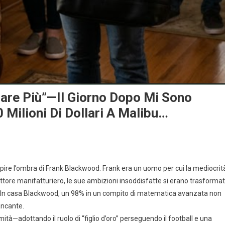
nare Più”—Il Giorno Dopo Mi Sono
0 Milioni Di Dollari A Malibu…
ire l’ombra di Frank Blackwood. Frank era un uomo per cui la mediocrit
ore manifatturiero, le sue ambizioni insoddisfatte si erano trasforma
a. In casa Blackwood, un 98% in un compito di matematica avanzata non
ancante.
tà—adottando il ruolo di “figlio d’oro” perseguendo il football e una