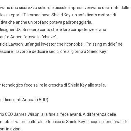
vevano una sicurezza solida, le piccole imprese venivano decimate dalle
essi reparti IT. Immaginava Shield Key: un sofisticato motore di
tuitiva che anche un profano poteva padroneggiarla.
 designer UX. Si resero conto che le loro competenze erano
” e Adrien forniva la “chiave”.
ricia Lawson, un’angel investor che riconobbe il “missing middle” nel
ciare il lavoro e dedicare sedici ore al giorno a Shield Key.
ecnologico fece salire la crescita di Shield Key alle stelle.
ate Ricorrenti Annuali (ARR).
rio CEO James Wilson, alla fine si fece avanti. A differenza delle
obbe il valore culturale e tecnico di Shield Key. L’acquisizione finale fu
oni in azioni.