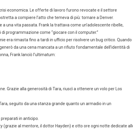
crisi economica. Le offerte di lavoro furono revocate e il settore
ostretta a compiere l’atto che temeva di più: tornare a Denver.
e a una vita passata. Frank la trattava come un’adolescente ribelle,
li di programmazione come “giocare con il computer.”
nie era rimasta fino a tardi in ufficio per risolvere un bug critico. Quando
degenerò da una cena mancata a un rifiuto fondamentale dell’identità di
onna, Frank lanciò l’ultimatum:
e. Grazie alla generosità di Tara, riuscì a ottenere un volo per Los
 Tara, seguito da una stanza grande quanto un armadio in un
 preparati in anticipo.
y (grazie al mentore, il dottor Hayden) e otto ore ogni notte dedicate all