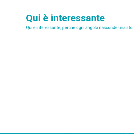
Skip
to
Qui è interessante
content
Qui è interessante, perché ogni angolo nasconde una stori