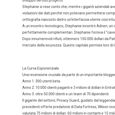
sviluppo del suo progetto.
Stephanie si rese conto che, mentre i giganti aziendali a
violazioni dei dati perché non potevano permettersi compl
crittografia nascosto dietro un’interfaccia utente così in
A un incontro tecnologico, Stephanie incontrò Adrien, un
perfettamente complementari. Stephanie forniva il “caveau
Dopo innumerevoli rifiuti, ottennero 150.000 dollari da Pat
mercato della sicurezza. Questo capitale permise loro di las
La Curva Esponenziale
Una recensione cruciale da parte di un importante blogger t
Anno 1: 300 utenti beta.
Anno 2: 10.000 clienti paganti e 3 milioni di dollari in Entr
Anno 3: oltre 50.000 clienti e un team di 70 dipendenti.
Il gigante del settore, Privacy Guard, guidato dal leggenda
precedenti offerte predatorie di Data Fortress, Wilson ricon
valutata 75 milioni di dollari: 60 milioni in contanti e 15 mili