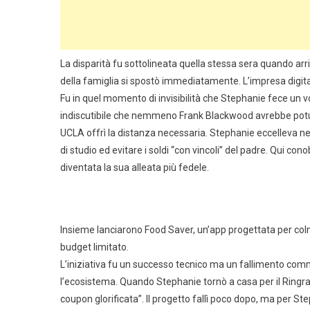
La disparità fu sottolineata quella stessa sera quando arri
della famiglia si spostò immediatamente. L’impresa digital
Fu in quel momento di invisibilità che Stephanie fece un 
indiscutibile che nemmeno Frank Blackwood avrebbe potu
UCLA offrì la distanza necessaria. Stephanie eccelleva nel
di studio ed evitare i soldi “con vincoli” del padre. Qui c
diventata la sua alleata più fedele.
Insieme lanciarono Food Saver, un’app progettata per colma
budget limitato.
L’iniziativa fu un successo tecnico ma un fallimento comm
l’ecosistema. Quando Stephanie tornò a casa per il Ringra
coupon glorificata”. Il progetto fallì poco dopo, ma per S