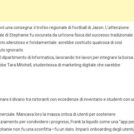
vò una consegna: il trofeo regionale di football di Jason. L’attenzione
e di Stephanie fu oscurata da un’icona fisica del successo tradizionale.
voto silenzioso e fondamentale: avrebbe costruito qualcosa di così
to ignorarlo.
 dipartimento di Informatica, lavorando tre lavori per integrare la borsa
onobbe Tara Mitchell, studentessa di marketing digitale che sarebbe
re il divario tra ristoranti con eccedenze di inventario e studenti con u
erciale. Mancava loro la massa critica di utenti per sostenere
ziamento per condividere i progressi, Frank la liquidò come una “app pe
tephanie non fu una sconfitta—fu un dato. Imparò onboarding degli utenti