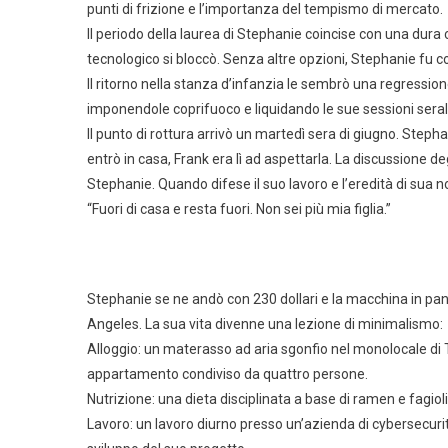
punti di frizione e l’importanza del tempismo di mercato.
Il periodo della laurea di Stephanie coincise con una dura 
tecnologico si bloccò. Senza altre opzioni, Stephanie fu c
Il ritorno nella stanza d’infanzia le sembrò una regression
imponendole coprifuoco e liquidando le sue sessioni sera
Il punto di rottura arrivò un martedì sera di giugno. Stepha
entrò in casa, Frank era lì ad aspettarla. La discussione 
Stephanie. Quando difese il suo lavoro e l’eredità di sua n
“Fuori di casa e resta fuori. Non sei più mia figlia.”
Stephanie se ne andò con 230 dollari e la macchina in pann
Angeles. La sua vita divenne una lezione di minimalismo:
Alloggio: un materasso ad aria sgonfio nel monolocale di
appartamento condiviso da quattro persone.
Nutrizione: una dieta disciplinata a base di ramen e fagioli
Lavoro: un lavoro diurno presso un’azienda di cybersecurit