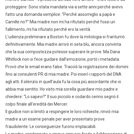
proteggere. Sono stata mandata via a sette anni perché avevo
fatto una domanda semplice: “Perché assomiglio a papà e
Camille no?” Mia madre non mi ha rifiutato perché fossi un
fallimento; mi ha rifiutato perché ero la verità.
L’udienza preliminare a Boston fu dove la mitologia si frantumò
definitivamente. Mia madre arrivò in seta blu, ancora convinta
che la sua compostezza potesse superare le prove. Ma Dana
Whitlock non si fece guidare dall’emozione; portò i metadata.
Provò che le email erano false. Tracciò la registrazione dei domini
fino ai consulenti PR di mia madre. Poi inserì i rapporti del DNA
agli atti. Il silenzio in quell’aula fu la cosa più assordante che io
abbia mai sentito. Ho visto mia sorella guardare mio padre e
chiedere: “Lo sapevi?” Il suo piccolo e codardo cenno segnò il
colpo finale all’eredità dei Mercer.
Il giudice non si limitò a respingere le loro richieste; rinviò mia
madre a un esame penale per aver presentato prove
fraudolente. Le conseguenze furono implacabili.