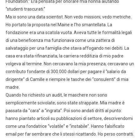
Foundation.” Era pensata per onorare mia nonna aiutando
“studenti trascurati.”
Ma io sono una data scientist. Non vedo missioni; vedo metriche.
Ho portato la proposta nel Maine e l’ho smantellata. La
fondazione era una scatola vuota. Aveva tutte le formalità legali
di una beneficenza ma funzionava come una zattera di
salvataggio per una famiglia che stava affogando nei debiti. La
casa era stata rifinanziata; la carriera redditizia di mio padre
volgeva al termine. Non cercavano la mia presenza; cercavano un
contributo fondante di 300.000 dollari per pagare il “salario da
dirigente” di Camille e riempire le tasche dei “consulenti” di mia
madre.
Quando ho richiesto un audit, le maschere non sono
semplicemente scivolate; sono state strappate. Mia madre è
passata da “cara” a “ingrata”. Poi sono andati dritti al punto:
hanno piantato articoli su pubblicazioni di settore, descrivendomi
come una fondatrice “volatile” e “instabile”. Hanno falsificato
email per far sembrare che li stessi ricattando. Ho perso contratti.