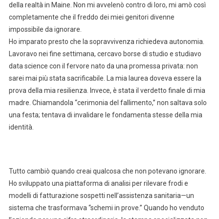
della realtà in Maine. Non mi avvelenò contro di loro, mi amò così
completamente che il freddo dei miei genitori divenne
impossibile da ignorare.
Ho imparato presto che la sopravvivenza richiedeva autonomia.
Lavoravo nei fine settimana, cercavo borse di studio e studiavo
data science con il fervore nato da una promessa privata: non
sarei mai più stata sacrificabile. La mia laurea doveva essere la
prova della mia resilienza. Invece, è stata il verdetto finale di mia
madre. Chiamandola “cerimonia del fallimento,” non saltava solo
una festa; tentava di invalidare le fondamenta stesse della mia
identità.
Tutto cambiò quando creai qualcosa che non potevano ignorare.
Ho sviluppato una piattaforma di analisi per rilevare frodi e
modelli di fatturazione sospetti nell’assistenza sanitaria—un
sistema che trasformava “schemi in prove.” Quando ho venduto