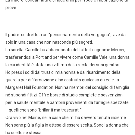
La madre: condannata a cinque anni per frode e fabbricazione di
prove.
Il padre: costretto a un “pensionamento della vergogna”, vive da
solo in una casa che non nasconde più segreti.
La sorella: Camille ha abbandonato del tutto il cognome Mercer,
trasferendosi a Portland per vivere come Camille Vale, una donna
la cui identità è stata una vittima della recita dei suoi genitori.
Ho preso i soldi dal trust di mia nonna e dal risarcimento della
querela per diffamazione e ho costruito qualcosa di reale: la
Margaret Hail Foundation. Non ha membri del consiglio di famiglia
né stipendi fittizi. Offre borse di studio complete e sovvenzioni
per la salute mentale a bambini provenienti da famiglie spezzate
—quelli che sono “brillanti ma trascurati.”
Ora vivo nel Maine, nella casa che mi ha davvero tenuta insieme.
Non sono più la figlia in attesa di essere scelta. Sono la donna che
ha scelto se stessa.