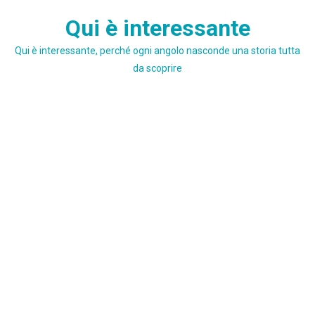
Skip
Qui è interessante
to
content
Qui è interessante, perché ogni angolo nasconde una storia tutta
da scoprire