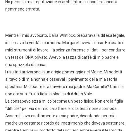
Ho perso la mia reputazione in ambienti in cui non ero ancora
nemmeno entrata.
Mentre il mio avvocato, Dana Whitlock, preparava la difesa legale,
io cercavo la verità a cui nonna Margaret aveva alluso. Ho usato i
miei strumenti di lavoro—la scienza forense e i dati—per condurre
un test del DNA privato. Avevo la tazza di caffè di mio padre e
una spazzola da casa.
I risultati arrivarono in un grigio pomeriggio nel Maine. Mi sedetti
al tavolo di mia nonna e osservai il pavimento della mia storia
spostarsi. Mio padre era davvero mio padre. Ma Camille? Camille
non era sua. Era la figlia biologica di Adrien Vale.
La consapevolezza mi colpì come un peso fisico. Non ero la figlia
“difficile” per via del mio carattere. Ero la testimone scomoda.
Assomigliavo esattamente a mio padre, diventando per mia
madre un costante ricordo del matrimonio che doveva sostenere,
mentre Camille—il prodotto del suo vero amore—era il tesoro da