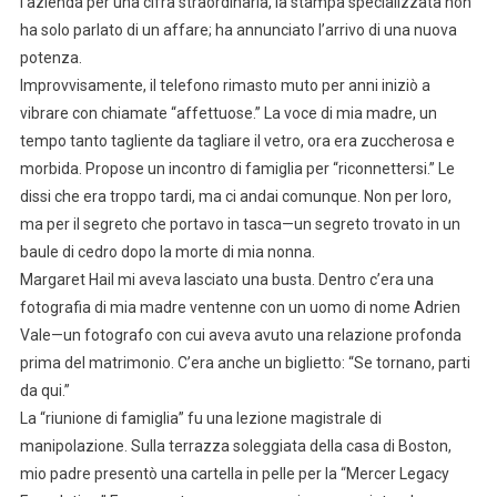
l’azienda per una cifra straordinaria, la stampa specializzata non
ha solo parlato di un affare; ha annunciato l’arrivo di una nuova
potenza.
Improvvisamente, il telefono rimasto muto per anni iniziò a
vibrare con chiamate “affettuose.” La voce di mia madre, un
tempo tanto tagliente da tagliare il vetro, ora era zuccherosa e
morbida. Propose un incontro di famiglia per “riconnettersi.” Le
dissi che era troppo tardi, ma ci andai comunque. Non per loro,
ma per il segreto che portavo in tasca—un segreto trovato in un
baule di cedro dopo la morte di mia nonna.
Margaret Hail mi aveva lasciato una busta. Dentro c’era una
fotografia di mia madre ventenne con un uomo di nome Adrien
Vale—un fotografo con cui aveva avuto una relazione profonda
prima del matrimonio. C’era anche un biglietto: “Se tornano, parti
da qui.”
La “riunione di famiglia” fu una lezione magistrale di
manipolazione. Sulla terrazza soleggiata della casa di Boston,
mio padre presentò una cartella in pelle per la “Mercer Legacy