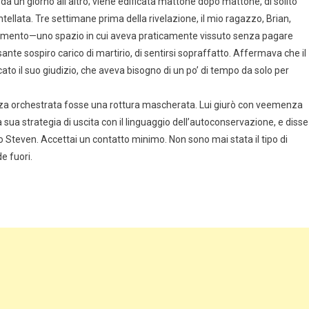
da un giorno all’altro; viene edificata mattone dopo mattone, di solito
llata. Tre settimane prima della rivelazione, il mio ragazzo, Brian,
rtamento—uno spazio in cui aveva praticamente vissuto senza pagare
nte sospiro carico di martirio, di sentirsi sopraffatto. Affermava che il
to il suo giudizio, che aveva bisogno di un po’ di tempo da solo per
nza orchestrata fosse una rottura mascherata. Lui giurò con veemenza
 sua strategia di uscita con il linguaggio dell’autoconservazione, e disse
 Steven. Accettai un contatto minimo. Non sono mai stata il tipo di
e fuori.