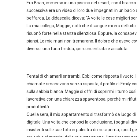
Era Brian, immerso in una piscina del resort, con il bracci
successiva era un video di loro due impegnati in un bacio 
beffarda. La didascalia diceva: “A volte le cose migliori so
La mia collega, Maggie, notò che il sangue mi era defluito 
risuonò forte nella stanza silenziosa. Eppure, la consape
piansi. Le mie mani non tremarono. Il dolore che avevo cova
diverso: una furia fredda, iperconcentrata e assoluta.
Tentai di chiamarli entrambi. Ebbi come risposta il vuoto, 
chiamate rimanevano senza risposta, il profilo di Emily co
sulla sabbia bianca. Maggie si offrì di coprirmi il turno cos
lavorativa con una chiarezza spaventosa, perché mi rifiuta
produttività.
Quella sera, il mio appartamento si trasformò da luogo di lu
digitale. Una volta che conosci la conclusione, i segnali di
insistenti sulle sue foto in palestra di mesi prima, i post geol