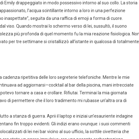
o di Emily drappeggiato in modo possessivo intorno al suo collo. La storia
appassionato, l’acqua scintillante intorno a loro in una perfezione
no inaspettate”, seguita da una raffica di emoji a forma di cuore.
dal viso. Quando mostrai lo schermo verso di lei, sussultò, il suono
volezza più profonda di quel momento fu la mia reazione fisiologica. No
to per tre settimane si cristallizzò all’istante in qualcosa di totalmente
la cadenza ripetitiva delle loro segreterie telefoniche. Mentre le mie
ntinuava ad aggiornarsi—cocktail al bar della piscina, mani intrecciate
ì potevo tornare a casa e crollare. Rifiutai. Terminai la mia giornata
vo di permettere che il loro tradimento mi rubasse un’altra ora di
tto a stanza di guerra. Aprii il laptop e iniziai un’esauriente indagine
ventano fin troppo evidenti. Gli indizi erano ovunque: i suoi commenti
ocalizzati di lei nei bar vicino al suo ufficio, la sottile civetteria che