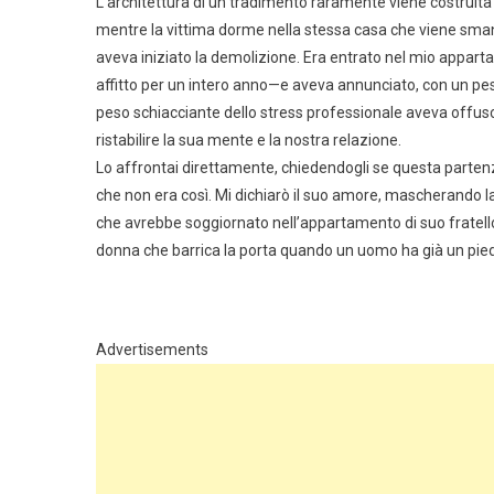
L’architettura di un tradimento raramente viene costruita 
mentre la vittima dorme nella stessa casa che viene smante
aveva iniziato la demolizione. Era entrato nel mio appa
affitto per un intero anno—e aveva annunciato, con un pesa
peso schiacciante dello stress professionale aveva offusca
ristabilire la sua mente e la nostra relazione.
Lo affrontai direttamente, chiedendogli se questa parte
che non era così. Mi dichiarò il suo amore, mascherando la
che avrebbe soggiornato nell’appartamento di suo fratello
donna che barrica la porta quando un uomo ha già un pied
Advertisements