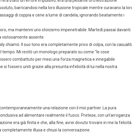
on era stato un errore impulsivo; era una pesante orchestrazione
soluto, barricandosi nella loro illusione tropicale mentre curavano la lor
massaggi di coppia e cene a lume di candela, ignorando beatamente i
 lavoro, ma mantenni uno stoicismo impenetrabile. Martedì passai davanti
era vistosamente assente.
Emily chiamò. Il suo tono era completamente privo di colpa, con la casualit
del tempo. Mi recitò un monologo preparato su come “le cose
essero combattuto per mesi una forza magnetica e innegabile.
i fossero uniti grazie alla presunta infelicità di lui nella nostra
va contemporaneamente una relazione con il mio partner. La pura
onclusiva ad alimentare realmente il fuoco. Pretese, con un’arroganza
one era già finita e che, alla fine, avrei dovuto trovare in me la felicità
 era completamente illusa e chiusi la conversazione.