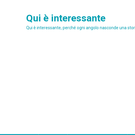
Skip
to
Qui è interessante
content
Qui è interessante, perché ogni angolo nasconde una stori