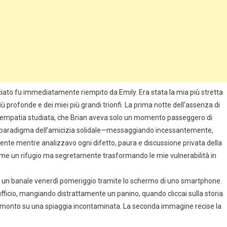
ciato fu immediatamente riempito da Emily. Era stata la mia più stretta
iù profonde e dei miei più grandi trionfi. La prima notte dell’assenza di
 con empatia studiata, che Brian aveva solo un momento passeggero di
 il paradigma dell’amicizia solidale—messaggiando incessantemente,
nte mentre analizzavo ogni difetto, paura e discussione privata della
ome un rifugio ma segretamente trasformando le mie vulnerabilità in
in un banale venerdì pomeriggio tramite lo schermo di uno smartphone.
ufficio, mangiando distrattamente un panino, quando cliccai sulla storia
amonto su una spiaggia incontaminata. La seconda immagine recise la