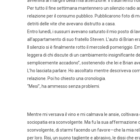
avveniva ai margini della mia attenzione. Il tradimento n
Per tutto il fine settimana mantennero un silenzio radio as
relazione per il consumo pubblico. Pubblicarono foto di 
detriti delle vite che avevano distrutto a casa.
Entro lunedì, i sussurri avevano saturato il mio posto di
all’appartamento di suo fratello Steven. L’auto di Brian 
Il silenzio si è finalmente rotto il mercoledì pomeriggio. 
leggera di chi discute di un cambiamento insignificante 
semplicemente accadono”, sostenendo che lei e Brian av
L’ho lasciata parlare. Ho ascoltato mentre descriveva come s
relazione. Poi ho chiesto una cronologia.
“Mesi”, ha ammesso senza problemi.
Mentre mi versava il vino e mi calmava le ansie, coltiva
sociopatia era sconvolgente. Ma fu la sua affermazione c
sconvolgente, di starmi facendo un favore—che la mia relazi
per loro. Risi, un suono tagliente e abrasivo, le dissi che