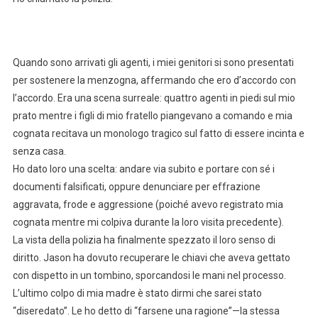
Quando sono arrivati gli agenti, i miei genitori si sono presentati
per sostenere la menzogna, affermando che ero d’accordo con
l’accordo. Era una scena surreale: quattro agenti in piedi sul mio
prato mentre i figli di mio fratello piangevano a comando e mia
cognata recitava un monologo tragico sul fatto di essere incinta e
senza casa.
Ho dato loro una scelta: andare via subito e portare con sé i
documenti falsificati, oppure denunciare per effrazione
aggravata, frode e aggressione (poiché avevo registrato mia
cognata mentre mi colpiva durante la loro visita precedente).
La vista della polizia ha finalmente spezzato il loro senso di
diritto. Jason ha dovuto recuperare le chiavi che aveva gettato
con dispetto in un tombino, sporcandosi le mani nel processo.
L’ultimo colpo di mia madre è stato dirmi che sarei stato
“diseredato”. Le ho detto di “farsene una ragione”—la stessa