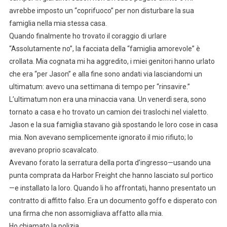
avrebbe imposto un “coprifuoco” per non disturbare la sua
famiglia nella mia stessa casa.
Quando finalmente ho trovato il coraggio di urlare
“Assolutamente no”, la facciata della “famiglia amorevole” è
crollata. Mia cognata mi ha aggredito, i miei genitori hanno urlato
che era “per Jason” e alla fine sono andati via lasciandomi un
ultimatum: avevo una settimana di tempo per “rinsavire.”
L’ultimatum non era una minaccia vana. Un venerdì sera, sono
tornato a casa e ho trovato un camion dei traslochi nel vialetto.
Jason e la sua famiglia stavano già spostando le loro cose in casa
mia. Non avevano semplicemente ignorato il mio rifiuto; lo
avevano proprio scavalcato.
Avevano forato la serratura della porta d’ingresso—usando una
punta comprata da Harbor Freight che hanno lasciato sul portico
—e installato la loro. Quando li ho affrontati, hanno presentato un
contratto di affitto falso. Era un documento goffo e disperato con
una firma che non assomigliava affatto alla mia.
Ho chiamato la polizia.