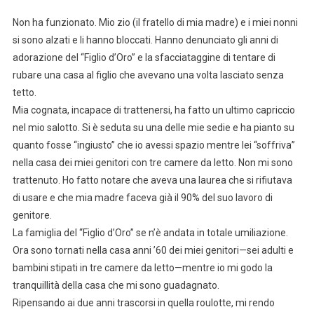
Non ha funzionato. Mio zio (il fratello di mia madre) e i miei nonni
si sono alzati e li hanno bloccati. Hanno denunciato gli anni di
adorazione del “Figlio d’Oro” e la sfacciataggine di tentare di
rubare una casa al figlio che avevano una volta lasciato senza
tetto.
Mia cognata, incapace di trattenersi, ha fatto un ultimo capriccio
nel mio salotto. Si è seduta su una delle mie sedie e ha pianto su
quanto fosse “ingiusto” che io avessi spazio mentre lei “soffriva”
nella casa dei miei genitori con tre camere da letto. Non mi sono
trattenuto. Ho fatto notare che aveva una laurea che si rifiutava
di usare e che mia madre faceva già il 90% del suo lavoro di
genitore.
La famiglia del “Figlio d’Oro” se n’è andata in totale umiliazione.
Ora sono tornati nella casa anni ’60 dei miei genitori—sei adulti e
bambini stipati in tre camere da letto—mentre io mi godo la
tranquillità della casa che mi sono guadagnato.
Ripensando ai due anni trascorsi in quella roulotte, mi rendo