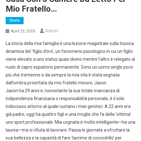
Mio Fratello…
Storie
Admin
April 23, 2026
La storia della mia famiglia è una lezione magistrale sulla tossica
dinamica del ‘figlio d’oro’, un fenomeno psicologico in cui un figlio
viene elevato a uno status quasi divino mentre l’altro è relegato al
ruolo di capro espiatorio permanente. Sono un uomo single poco
più che trentenne e da sempre la mia vita è stata segnata
dall’ombra proiettata da mio fratello minore, Jason.
Jason ha 29 anni e, nonostante la sua totale mancanza di
indipendenza finanziaria o responsabilità personale, è il sole
indiscusso attorno al quale ruotano i miei genitori. A 22 anni era
già padre; oggi ha quattro figli e una moglie che fa della ‘vittima’
uno sport professionale. Mia cognata è molto intelligente—ha una
laurea—ma si rifiuta di lavorare. Passa le giornate a sfruttare la
sua bellezza e la capacità di fare ‘lacrime di coccodrillo’ per