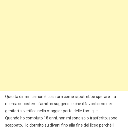
Questa dinamica non è così rara come si potrebbe sperare. La
ricerca sui sistemi familiari suggerisce che il favoritismo dei
genitori si verifica nella maggior parte delle famiglie.
Quando ho compiuto 18 anni, non mi sono solo trasferito; sono
scappato. Ho dormito su divani fino alla fine del liceo perché il