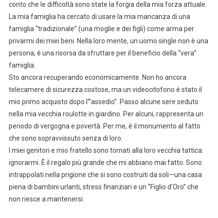
conto che le difficoltà sono state la forgia della mia forza attuale.
La mia famiglia ha cercato di usare la mia mancanza di una
famiglia “tradizionale” (una moglie e dei figli) come arma per
privarmi dei miei beni. Nella loro mente, un uomo single non è una
persona; è una risorsa da sfruttare per il beneficio della “vera”
famiglia.
Sto ancora recuperando economicamente. Non ho ancora
telecamere di sicurezza costose, ma un videocitofono è stato il
mio primo acquisto dopo l'”assedio”. Passo alcune sere seduto
nella mia vecchia roulotte in giardino. Per alcuni, rappresenta un
periodo di vergogna e povertà. Per me, è il monumento al fatto
che sono sopravvissuto senza di loro.
I miei genitori e mio fratello sono tornati alla loro vecchia tattica:
ignorarmi. È il regalo più grande che mi abbiano mai fatto. Sono
intrappolati nella prigione che si sono costruiti da soli—una casa
piena di bambini urlanti, stress finanziari e un “Figlio d’Oro” che
non riesce a mantenersi.