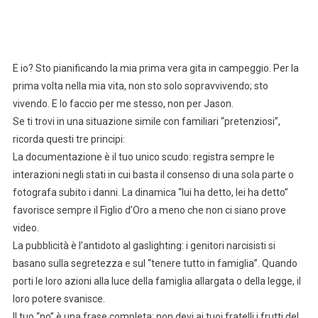
E io? Sto pianificando la mia prima vera gita in campeggio. Per la
prima volta nella mia vita, non sto solo sopravvivendo; sto
vivendo. E lo faccio per me stesso, non per Jason.
Se ti trovi in una situazione simile con familiari “pretenziosi”,
ricorda questi tre principi:
La documentazione è il tuo unico scudo: registra sempre le
interazioni negli stati in cui basta il consenso di una sola parte o
fotografa subito i danni. La dinamica “lui ha detto, lei ha detto”
favorisce sempre il Figlio d’Oro a meno che non ci siano prove
video.
La pubblicità è l’antidoto al gaslighting: i genitori narcisisti si
basano sulla segretezza e sul “tenere tutto in famiglia”. Quando
porti le loro azioni alla luce della famiglia allargata o della legge, il
loro potere svanisce.
Il tuo “no” è una frase completa: non devi ai tuoi fratelli i frutti del