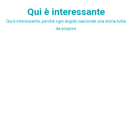
Skip
Qui è interessante
to
content
Qui è interessante, perché ogni angolo nasconde una storia tutta
da scoprire