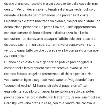
divano di uno sconosciuto era più accogliente della casa dei miei
genitori. Per un decennio li ho tenuti a distanza, vedendoli solo
durante le festività per mantenere una parvenza di civiltà.
La pandemia è stata una tragedia globale, ma per me è stata una
demolizione personale. Ho perso il lavoro, il mio appartamento
con due camere da letto e il senso di sicurezza. Io e il mio
coinquilino non riuscivamo a pagare l’affitto solo con i sussidi di
disoccupazione. In un disperato tentativo di sopravvivenza, ho
venduto quasi tutto ciò che possedevo e ho comprato un camper
da 1.000 dollari.
Quando ho chiesto ai miei genitori se potevo parcheggiare il
camper nella loro proprietà mentre cercavo lavoro, la loro
risposta è stata un gelido promemoria di chi ero per loro. Non
vedevano un figlio bisognoso; vedevano un “vagabondo” e un
“pugno nell’occhio”. Mi hanno chiesto di pagare un affitto
equivalente a quello di un appartamento locale solo per poter
parcheggiare nel loro vialetto. Nel frattempo, Jason, sua moglie e
i loro figli vivevano gratis in casa, con mia madre che faceva la