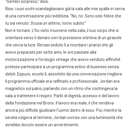
“Sembri sorpreso,” dissi.
Rise, i suoi occhi scandagliavano già la sala alle mie spalle in cerca
di una conversazione più redditizia. “No, no. Sono solo felice che
tu sia venuto. Scusa un attimo, torno subito.”
Non è tornato. L’ho visto muoversi nella sala, il suo corpo che si
orientava verso il denaro con la precisione istintiva di un girasole
che cerca la luce. Rimasi seduto lì a ricordare i pranzi che gli
avevo preparato per sette anni, le ore passate alla
motorizzazione e l’orologio vintage che avevo venduto affinché
potesse partecipare a un programma estivo di business senza
debiti. Eppure, eccolo lì, assorbito da una conversazione migliore.
Il programma ufficiale era raffinato e professionale. Jordan era
magnetico sul palco, parlando con un ritmo che costringeva la
sala a trattenere il respiro. Parlò di dignità, accesso e del lavoro
della fondazione nel Bronx. Il lavoro era reale, il che rendeva
ancora più difficile giudicare l’uomo dietro di esso. Poi, mentre la
serata volgeva al termine, Jordan sorrise con una luminosità che
avrebbe dovuto essere un avvertimento.