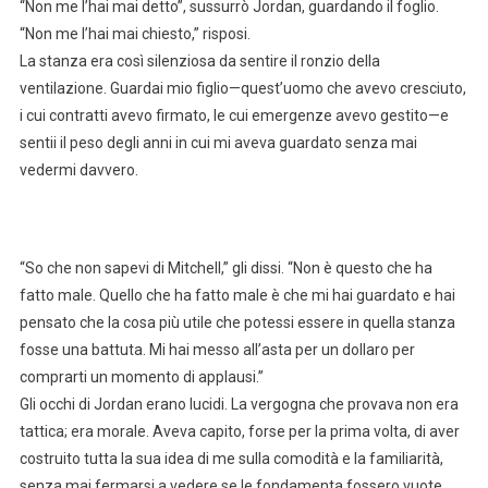
“Non me l’hai mai detto”, sussurrò Jordan, guardando il foglio.
“Non me l’hai mai chiesto,” risposi.
La stanza era così silenziosa da sentire il ronzio della
ventilazione. Guardai mio figlio—quest’uomo che avevo cresciuto,
i cui contratti avevo firmato, le cui emergenze avevo gestito—e
sentii il peso degli anni in cui mi aveva guardato senza mai
vedermi davvero.
“So che non sapevi di Mitchell,” gli dissi. “Non è questo che ha
fatto male. Quello che ha fatto male è che mi hai guardato e hai
pensato che la cosa più utile che potessi essere in quella stanza
fosse una battuta. Mi hai messo all’asta per un dollaro per
comprarti un momento di applausi.”
Gli occhi di Jordan erano lucidi. La vergogna che provava non era
tattica; era morale. Aveva capito, forse per la prima volta, di aver
costruito tutta la sua idea di me sulla comodità e la familiarità,
senza mai fermarsi a vedere se le fondamenta fossero vuote.