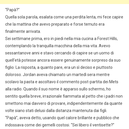
“Papà?”
Quella sola parola, esalata come una perdita lenta, mi fece capire
che la mattina che avevo preparato e forse temuto era
finalmente arrivata.
Sei settimane prima, ero in piedi nella mia cucina a Forest Hills,
contemplando la tranquilla macchina della mia vita. Avevo
sessantanove anni e stavo cercando di capire se un uomo di
quell’età potesse ancora essere genuinamente sorpreso da suo
figlio. La risposta, a quanto pare, era un sì deciso e piuttosto
doloroso. Jordan aveva chiamato un martedì sera mentre
scolavo la pasta e ascoltavo il commento post-partita dei Mets
alla radio. Quando il suo nome è apparso sullo schermo, ho
sentito quella breve, irrazionale fiammata al petto che i padri non
smettono mai davvero di provare, indipendentemente da quante
volte siano stati delusi dalla distanza mantenuta dai figli.
“Papà”, aveva detto, usando quel calore brillante e pubblico che
indossava come dei gemelli costosi. “Sei libero il ventisette?”