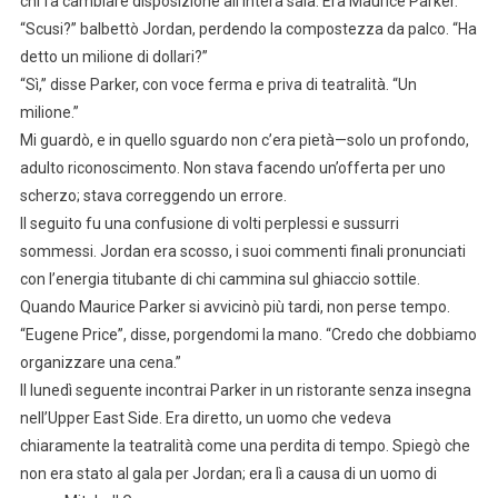
chi fa cambiare disposizione all’intera sala. Era Maurice Parker.
“Scusi?” balbettò Jordan, perdendo la compostezza da palco. “Ha
detto un milione di dollari?”
“Sì,” disse Parker, con voce ferma e priva di teatralità. “Un
milione.”
Mi guardò, e in quello sguardo non c’era pietà—solo un profondo,
adulto riconoscimento. Non stava facendo un’offerta per uno
scherzo; stava correggendo un errore.
Il seguito fu una confusione di volti perplessi e sussurri
sommessi. Jordan era scosso, i suoi commenti finali pronunciati
con l’energia titubante di chi cammina sul ghiaccio sottile.
Quando Maurice Parker si avvicinò più tardi, non perse tempo.
“Eugene Price”, disse, porgendomi la mano. “Credo che dobbiamo
organizzare una cena.”
Il lunedì seguente incontrai Parker in un ristorante senza insegna
nell’Upper East Side. Era diretto, un uomo che vedeva
chiaramente la teatralità come una perdita di tempo. Spiegò che
non era stato al gala per Jordan; era lì a causa di un uomo di