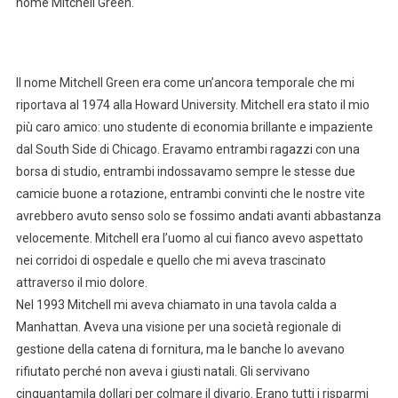
nome Mitchell Green.
Il nome Mitchell Green era come un’ancora temporale che mi
riportava al 1974 alla Howard University. Mitchell era stato il mio
più caro amico: uno studente di economia brillante e impaziente
dal South Side di Chicago. Eravamo entrambi ragazzi con una
borsa di studio, entrambi indossavamo sempre le stesse due
camicie buone a rotazione, entrambi convinti che le nostre vite
avrebbero avuto senso solo se fossimo andati avanti abbastanza
velocemente. Mitchell era l’uomo al cui fianco avevo aspettato
nei corridoi di ospedale e quello che mi aveva trascinato
attraverso il mio dolore.
Nel 1993 Mitchell mi aveva chiamato in una tavola calda a
Manhattan. Aveva una visione per una società regionale di
gestione della catena di fornitura, ma le banche lo avevano
rifiutato perché non aveva i giusti natali. Gli servivano
cinquantamila dollari per colmare il divario. Erano tutti i risparmi