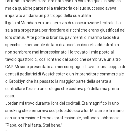
fortunati a beneficiare. Era nato con un carisma quasi biologico,
ma da qualche parte nella traiettoria del suo successo aveva
imparato a fidarsi un po’ troppo della sua utilità.
Il gala al Meridian era un esercizio di rassicurazione teatrale. La
sala era progettata per ricordare ai ricchi che erano giustificati nel
loro status. Alte porte di bronzo, pavimenti di marmo lucidati a
specchio, e personale dotato di auricolari discreti addestrato a
non sembrare mai impressionato. Ho trovato il mio posto al
tavolo quattordici, così lontano dal palco che sembrava un altro
CAP. Mi sono presentato ai miei compagni di tavolo: una coppia di
dentisti pediatrici di Westchester e un imprenditore commerciale
di Brooklyn che ha passato la maggior parte della serata a
controllare l’ora su un orologio che costava più della mia prima
casa.
Jordan mi trovò durante l’ora del cocktail. Era magnifico in uno
smoking che sembrava scolpito addosso a lui. Mi strinse la mano
con una pressione ferma e professionale, saltando l’abbraccio.
“Papà, ce l’hai fatta. Stai bene.”