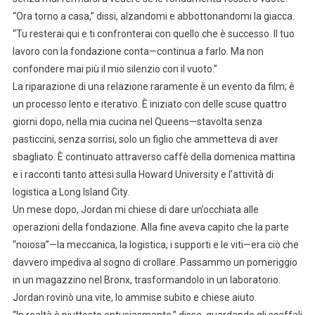
“Ora torno a casa,” dissi, alzandomi e abbottonandomi la giacca.
“Tu resterai qui e ti confronterai con quello che è successo. Il tuo
lavoro con la fondazione conta—continua a farlo. Ma non
confondere mai più il mio silenzio con il vuoto.”
La riparazione di una relazione raramente è un evento da film; è
un processo lento e iterativo. È iniziato con delle scuse quattro
giorni dopo, nella mia cucina nel Queens—stavolta senza
pasticcini, senza sorrisi, solo un figlio che ammetteva di aver
sbagliato. È continuato attraverso caffè della domenica mattina
e i racconti tanto attesi sulla Howard University e l’attività di
logistica a Long Island City.
Un mese dopo, Jordan mi chiese di dare un’occhiata alle
operazioni della fondazione. Alla fine aveva capito che la parte
“noiosa”—la meccanica, la logistica, i supporti e le viti—era ciò che
davvero impediva al sogno di crollare. Passammo un pomeriggio
in un magazzino nel Bronx, trasformandolo in un laboratorio.
Jordan rovinò una vite, lo ammise subito e chiese aiuto.