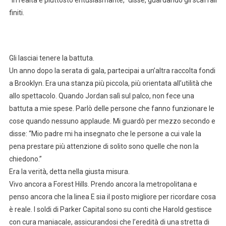
“In realtà è piuttosto entusiasmante,” disse, guardando gli scaffali
finiti.
Gli lasciai tenere la battuta.
Un anno dopo la serata di gala, partecipai a un’altra raccolta fondi
a Brooklyn. Era una stanza più piccola, più orientata all’utilità che
allo spettacolo. Quando Jordan salì sul palco, non fece una
battuta a mie spese. Parlò delle persone che fanno funzionare le
cose quando nessuno applaude. Mi guardò per mezzo secondo e
disse: “Mio padre mi ha insegnato che le persone a cui vale la
pena prestare più attenzione di solito sono quelle che non la
chiedono.”
Era la verità, detta nella giusta misura.
Vivo ancora a Forest Hills. Prendo ancora la metropolitana e
penso ancora che la linea E sia il posto migliore per ricordare cosa
è reale. I soldi di Parker Capital sono su conti che Harold gestisce
con cura maniacale, assicurandosi che l’eredità di una stretta di