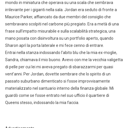
mondo in miniatura che operava su una scala che sembrava
irrilevante per i giganti nella sala. Jordan era seduto di fronte a
Maurice Parker, affiancato da due membri del consiglio che
sembravano scolpiti nel carbone più pregiato. Era a metà di una
frase sull’impatto misurabile e sulla scalabilità strategica, una
mano posata con disinvoltura su un portfolio aperto, quando
Sharon aprì la porta laterale e mi fece cenno di entrare.
Entrai nella stanza indossando l’abito blu che la mia ex-moglie,
Sandra, chiamava il mio buono. Avevo con me la vecchia valigetta
di pelle per cui lei mi aveva pregato di sbarazzarmi per quasi
vent’anni. Per Jordan, dovette sembrare che lo spirito di un
passato suburbano dimenticato si fosse improvvisamente
materializzato nel santuario interno della finanza globale. Mi
guardò come se fosse entrato nel suo ufficio il quartiere di
Queens stesso, indossando la mia faccia.