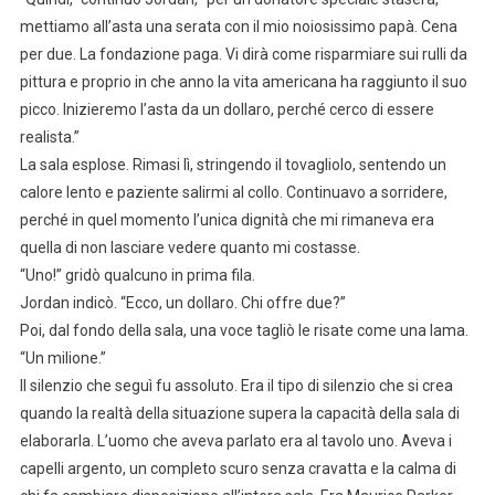
mettiamo all’asta una serata con il mio noiosissimo papà. Cena
per due. La fondazione paga. Vi dirà come risparmiare sui rulli da
pittura e proprio in che anno la vita americana ha raggiunto il suo
picco. Inizieremo l’asta da un dollaro, perché cerco di essere
realista.”
La sala esplose. Rimasi lì, stringendo il tovagliolo, sentendo un
calore lento e paziente salirmi al collo. Continuavo a sorridere,
perché in quel momento l’unica dignità che mi rimaneva era
quella di non lasciare vedere quanto mi costasse.
“Uno!” gridò qualcuno in prima fila.
Jordan indicò. “Ecco, un dollaro. Chi offre due?”
Poi, dal fondo della sala, una voce tagliò le risate come una lama.
“Un milione.”
Il silenzio che seguì fu assoluto. Era il tipo di silenzio che si crea
quando la realtà della situazione supera la capacità della sala di
elaborarla. L’uomo che aveva parlato era al tavolo uno. Aveva i
capelli argento, un completo scuro senza cravatta e la calma di