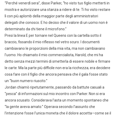
“Perché venerdì sera”, disse Parker, “ho visto tuo figlio metterti in
mostra e autorizzare una stanza a ridere di te. Ti ho visto restare
lì con più aplomb della maggior parte degli amministratori
delegati che conosco. E ho deciso che il valore di un uomo non è
determinato da chi tiene il microfono.”
Presi la linea E per tornare nel Queens con la cartella sotto il
braccio, fissando il mio riflesso nel vetro scuro. I documenti
cambiavano le proporzioni della mia vita, ma non cambiavano
l’uomo. Ho chiamato il mio commercialista, Harold, che mi ha
detto senza mezzi termini di smetterla di essere nobile e firmare
le carte. Ma la parte più difficile non era la ricchezza; era decidere
cosa fare con il figlio che ancora pensava che il gala fosse stato
un “buon numero riuscito.”
Jordan chiamò ripetutamente, passando da battute casuali a
“pesca” di informazioni sul mio incontro con Parker. Non si era
ancora scusato. Considerava l’asta un momento spontaneo che
“la gente aveva amato.” Operava secondo l’assunto che
l’intenzione fosse l’unica moneta che il dolore accetta—come se il