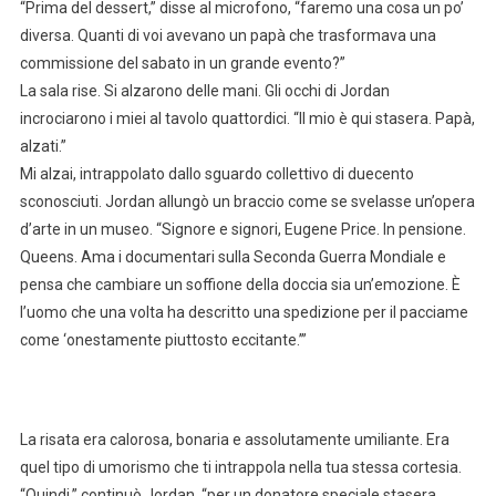
“Prima del dessert,” disse al microfono, “faremo una cosa un po’
diversa. Quanti di voi avevano un papà che trasformava una
commissione del sabato in un grande evento?”
La sala rise. Si alzarono delle mani. Gli occhi di Jordan
incrociarono i miei al tavolo quattordici. “Il mio è qui stasera. Papà,
alzati.”
Mi alzai, intrappolato dallo sguardo collettivo di duecento
sconosciuti. Jordan allungò un braccio come se svelasse un’opera
d’arte in un museo. “Signore e signori, Eugene Price. In pensione.
Queens. Ama i documentari sulla Seconda Guerra Mondiale e
pensa che cambiare un soffione della doccia sia un’emozione. È
l’uomo che una volta ha descritto una spedizione per il pacciame
come ‘onestamente piuttosto eccitante.’”
La risata era calorosa, bonaria e assolutamente umiliante. Era
quel tipo di umorismo che ti intrappola nella tua stessa cortesia.
“Quindi,” continuò Jordan, “per un donatore speciale stasera,