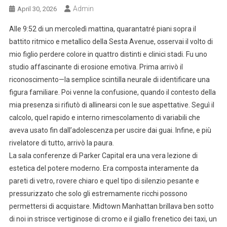
Admin
April 30, 2026
Alle 9:52 di un mercoledì mattina, quarantatré piani sopra il
battito ritmico e metallico della Sesta Avenue, osservai il volto di
mio figlio perdere colore in quattro distinti e clinici stadi. Fu uno
studio affascinante di erosione emotiva. Prima arrivò il
riconoscimento—la semplice scintilla neurale di identificare una
figura familiare. Poi venne la confusione, quando il contesto della
mia presenza si rifiutò di allinearsi con le sue aspettative. Seguì il
calcolo, quel rapido e interno rimescolamento di variabili che
aveva usato fin dall’adolescenza per uscire dai guai. Infine, e più
rivelatore di tutto, arrivò la paura.
La sala conferenze di Parker Capital era una vera lezione di
estetica del potere moderno. Era composta interamente da
pareti di vetro, rovere chiaro e quel tipo di silenzio pesante e
pressurizzato che solo gli estremamente ricchi possono
permettersi di acquistare. Midtown Manhattan brillava ben sotto
di noi in strisce vertiginose di cromo e il giallo frenetico dei taxi, un