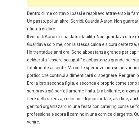
Dentro di me contavo i passi e respiravo attraverso la fami
Un passo, poi un altro. Sorridi. Guarda Aaron. Non guardare
rifiutati di dare.
Il volto di Aaron mi ha dato stabilità. Non guardava oltre 
Guardava solo me, con la stessa calda e sicura certezza, 
Ho trentadue anni ora. Sono abbastanza grande per capir
deliberata “essere occupati” e abbastanza grande per s
totalmente assente. Ma certe speranze non se ne vanno si
portico che continui a dimenticarti di spegnere. Per gran pa
Ero la loro seconda figlia, e seconda è proprio come sono s
sembrava già perfettamente finita. Era brillante, graziosa,
fiere della scienza, i concorsi di popolarità e, alla fine, a
genitori organizzarono una festa con catering come se fos
professionale sopra il camino in una cornice d’argento. Qu
venire.