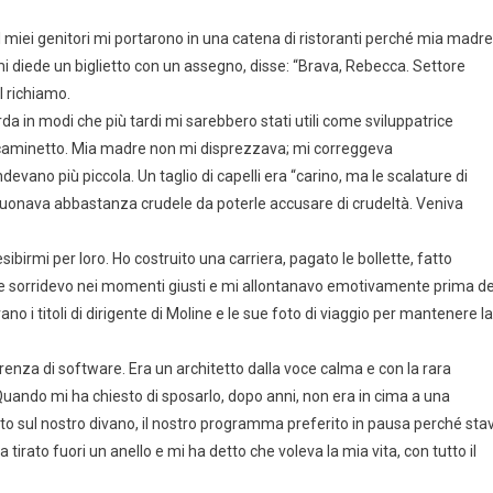
 miei genitori mi portarono in una catena di ristoranti perché mia madre
 diede un biglietto con un assegno, disse: “Brava, Rebecca. Settore
l richiamo.
rda in modi che più tardi mi sarebbero stati utili come sviluppatrice
el caminetto. Mia madre non mi disprezzava; mi correggeva
vano più piccola. Un taglio di capelli era “carino, ma le scalature di
iò suonava abbastanza crudele da poterle accusare di crudeltà. Veniva
birmi per loro. Ho costruito una carriera, pagato le bollette, fatto
dove sorridevo nei momenti giusti e mi allontanavo emotivamente prima de
 i titoli di dirigente di Moline e le sue foto di viaggio per mantenere la
enza di software. Era un architetto dalla voce calma e con la rara
uando mi ha chiesto di sposarlo, dopo anni, non era in cima a una
sul nostro divano, il nostro programma preferito in pausa perché sta
tirato fuori un anello e mi ha detto che voleva la mia vita, con tutto il