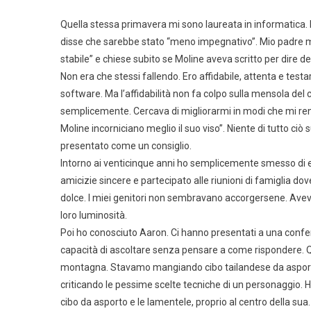
Quella stessa primavera mi sono laureata in informatica. I
disse che sarebbe stato “meno impegnativo”. Mio padre mi
stabile” e chiese subito se Moline aveva scritto per dire de
Non era che stessi fallendo. Ero affidabile, attenta e testa
software. Ma l’affidabilità non fa colpo sulla mensola d
semplicemente. Cercava di migliorarmi in modi che mi rende
Moline incorniciano meglio il suo viso”. Niente di tutto c
presentato come un consiglio.
Intorno ai venticinque anni ho semplicemente smesso di esi
amicizie sincere e partecipato alle riunioni di famiglia 
dolce. I miei genitori non sembravano accorgersene. Avevano
loro luminosità.
Poi ho conosciuto Aaron. Ci hanno presentati a una confer
capacità di ascoltare senza pensare a come rispondere. Q
montagna. Stavamo mangiando cibo tailandese da asporto 
criticando le pessime scelte tecniche di un personaggio. Ha 
cibo da asporto e le lamentele, proprio al centro della sua.