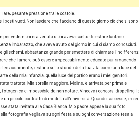
liare, pesante pressione tra le costole.
 i posti vuoti. Non lasciare che facciano di questo giorno ciò che si sono
me per vedere chi era venuto o chi aveva scelto di restare lontano.
senza imbarazzo, che aveva avuto dal giorno in cui ci siamo conosciuti.
e gli schemi, abbastanza grande per smettere di chiamare l’indifferen
apere che l’amore può essere impeccabilmente educato pur rimanendo
lenziosamente; restano sullo sfondo della tua vita come una luce del
rte della mia infanzia, quella luce del portico erano i miei genitori.
tata trattata. Mia sorella maggiore, Moline, è arrivata per prima e
 fotogenica e impossibile da non notare. Vinceva i concorsi di spelling, l
nche un piccolo contratto di modella all’università. Quando successe, i miei
se stata invitata alla Casa Bianca. Mio padre appese la sua foto
ella fotografia vegliava su ogni festa e su ogni conversazione tesa a