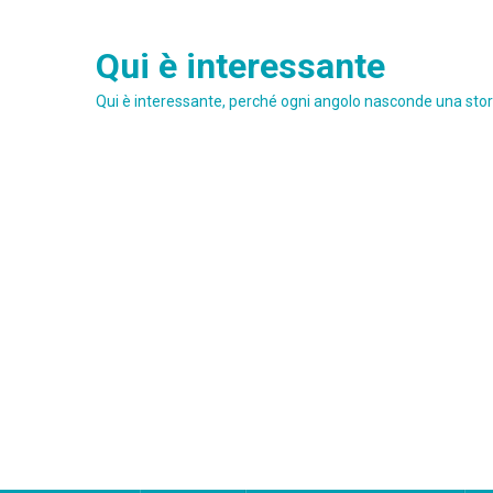
Skip
to
Qui è interessante
content
Qui è interessante, perché ogni angolo nasconde una stori