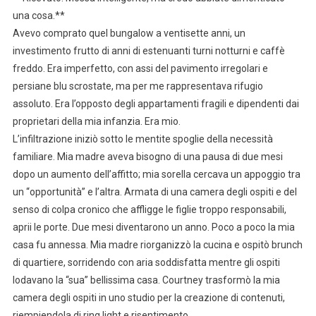
una cosa.**
Avevo comprato quel bungalow a ventisette anni, un
investimento frutto di anni di estenuanti turni notturni e caffè
freddo. Era imperfetto, con assi del pavimento irregolari e
persiane blu scrostate, ma per me rappresentava rifugio
assoluto. Era l’opposto degli appartamenti fragili e dipendenti dai
proprietari della mia infanzia. Era mio.
L’infiltrazione iniziò sotto le mentite spoglie della necessità
familiare. Mia madre aveva bisogno di una pausa di due mesi
dopo un aumento dell’affitto; mia sorella cercava un appoggio tra
un “opportunità” e l’altra. Armata di una camera degli ospiti e del
senso di colpa cronico che affligge le figlie troppo responsabili,
aprii le porte. Due mesi diventarono un anno. Poco a poco la mia
casa fu annessa. Mia madre riorganizzò la cucina e ospitò brunch
di quartiere, sorridendo con aria soddisfatta mentre gli ospiti
lodavano la “sua” bellissima casa. Courtney trasformò la mia
camera degli ospiti in uno studio per la creazione di contenuti,
riempiendola di ring light e risentimento.