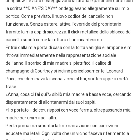
bungalow. Le auto costeggiavano la strada e palloncini dorati con
la scritta **DIANE’S DAY** ondeggiavano allegramente sul mio
portico. Come previsto, il nuovo codice del cancello non
funzionava. Senza esitare, attivai l’override del proprietario
tramite la mia app di sicurezza. Il click metallico dello sblocco del
cancello suonò come la rottura di un incantesimo.
Entrai dalla mia porta di casa con la torta vaniglia e lampone e mi
ritrovai immediatamente nella rappresentazione sociale
dell’anno. Il sorriso di mia madre si pietrificò; il calice di
champagne di Courtney si inclinò pericolosamente. Leonard
Price, che dominava la scena vicino al bar, si interruppe a metà
frase.
«Anna, cosa ci fai qui?» sibilò mia madre a bassa voce, cercando
disperatamente di allontanarmi dai suoi ospiti.
«Ho portato il dolce», risposi con voce ferma, oltrepassando mia
madre per unirmi agli altri.
Per la prima ora smontai la loro narrazione con correzioni
educate ma letali. Ogni volta che un vicino faceva riferimento a