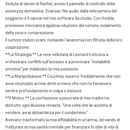
Seduta al tavolo di Rachel, accesi il pannello di controllo della
sicurezza domestica. Scaricai i file audio dalla telecamera del
soggiorno e li caricai nel mio software da studio. Con fredda
precisione meccanica applicai riduzione del rumore, isolamento
della voce e compressione.
Il rumore statico svanì, rivelando l’anatomia non filtrata della loro
cospirazione:
**La Strategia:** La voce vellutata di Leonard li istruiva a
orchestrare conflitti sull’accesso e a provocare “instabilità
emotiva” per indebolire la mia posizione.
**La Manipolazione:** Courtney osservò freddamente che non
avrei rinunciato ai miei diritti a meno che non mi facessero
sentire profondamente in colpa o insicura.
**Il Motivo:** La confessione sussurrata di mia madre ha
distrutto ogni illusione rimasta: “Una volta che lei accetta di
vendere, avrai abbastanza per il condominio.”
Avevano trasformato la mia affidabilità in un’arma, cercando di
fratturare la mia sanità mentale per finanziare lo stile di vita di