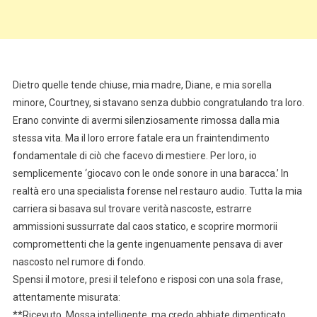
Dietro quelle tende chiuse, mia madre, Diane, e mia sorella
minore, Courtney, si stavano senza dubbio congratulando tra loro.
Erano convinte di avermi silenziosamente rimossa dalla mia
stessa vita. Ma il loro errore fatale era un fraintendimento
fondamentale di ciò che facevo di mestiere. Per loro, io
semplicemente ‘giocavo con le onde sonore in una baracca.’ In
realtà ero una specialista forense nel restauro audio. Tutta la mia
carriera si basava sul trovare verità nascoste, estrarre
ammissioni sussurrate dal caos statico, e scoprire mormorii
compromettenti che la gente ingenuamente pensava di aver
nascosto nel rumore di fondo.
Spensi il motore, presi il telefono e risposi con una sola frase,
attentamente misurata:
**Ricevuto. Mossa intelligente, ma credo abbiate dimenticato