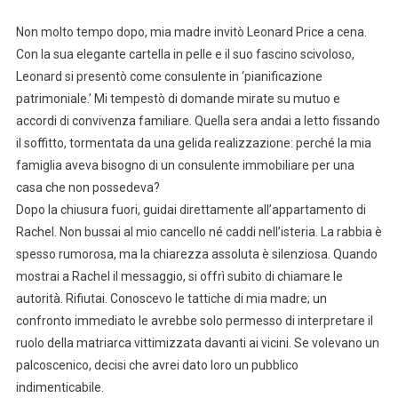
Non molto tempo dopo, mia madre invitò Leonard Price a cena.
Con la sua elegante cartella in pelle e il suo fascino scivoloso,
Leonard si presentò come consulente in ‘pianificazione
patrimoniale.’ Mi tempestò di domande mirate su mutuo e
accordi di convivenza familiare. Quella sera andai a letto fissando
il soffitto, tormentata da una gelida realizzazione: perché la mia
famiglia aveva bisogno di un consulente immobiliare per una
casa che non possedeva?
Dopo la chiusura fuori, guidai direttamente all’appartamento di
Rachel. Non bussai al mio cancello né caddi nell’isteria. La rabbia è
spesso rumorosa, ma la chiarezza assoluta è silenziosa. Quando
mostrai a Rachel il messaggio, si offrì subito di chiamare le
autorità. Rifiutai. Conoscevo le tattiche di mia madre; un
confronto immediato le avrebbe solo permesso di interpretare il
ruolo della matriarca vittimizzata davanti ai vicini. Se volevano un
palcoscenico, decisi che avrei dato loro un pubblico
indimenticabile.