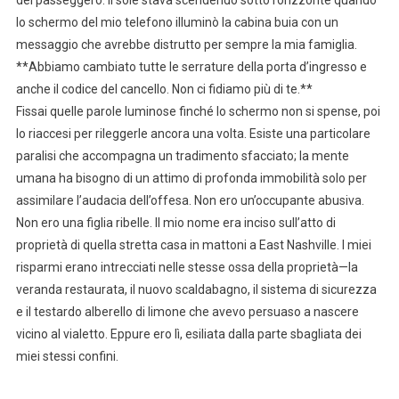
del passeggero. Il sole stava scendendo sotto l’orizzonte quando
lo schermo del mio telefono illuminò la cabina buia con un
messaggio che avrebbe distrutto per sempre la mia famiglia.
**Abbiamo cambiato tutte le serrature della porta d’ingresso e
anche il codice del cancello. Non ci fidiamo più di te.**
Fissai quelle parole luminose finché lo schermo non si spense, poi
lo riaccesi per rileggerle ancora una volta. Esiste una particolare
paralisi che accompagna un tradimento sfacciato; la mente
umana ha bisogno di un attimo di profonda immobilità solo per
assimilare l’audacia dell’offesa. Non ero un’occupante abusiva.
Non ero una figlia ribelle. Il mio nome era inciso sull’atto di
proprietà di quella stretta casa in mattoni a East Nashville. I miei
risparmi erano intrecciati nelle stesse ossa della proprietà—la
veranda restaurata, il nuovo scaldabagno, il sistema di sicurezza
e il testardo alberello di limone che avevo persuaso a nascere
vicino al vialetto. Eppure ero lì, esiliata dalla parte sbagliata dei
miei stessi confini.