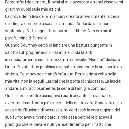
Fotografai i documenti, li inviai al mio avvocato e sentii dissolversi
gli ultimi dubbi sulle mie azioni.
La prova definitiva della mia nuova realtà arrivò durante la cena
del Ringraziamento a casa di zia Linda. Andai da sola, non
sentendo più il bisogno di preparare le difese. Non ero più il
parafulmine di famiglia.
Quando Courtney cercò di lanciare una battuta pungente in
salotto sul “proprietario di casa”, zia Linda la zittì
immediatamente con fermezza irremovibile. “Non qui,” dichiarò
Linda. Privata di un pubblico disposto a sostenere la sua parte da
vittima, Courtney se ne andò infuriata. Per la prima volta nella
mia vita, non la seguii. Lasciai che la porta si chiudesse. La lasciai
andare. E miracolosamente, la cena di famiglia continuò.
Quella sera, mentre asciugavo i piatti accanto a mia madre,
avemmo il confronto più sincero della nostra vita. Spogliata della
casa e dell’illusione di possesso, mi confessò la vera ragione del
suo furto: aveva rivendicato la mia casa perché le piaceva il
prestigio che le dava, e nutriva risentimento per il fatto che