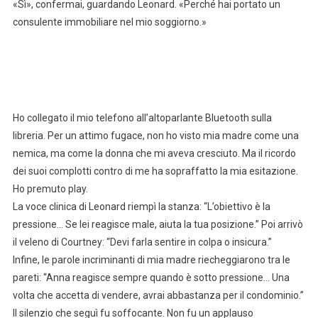
«Sì», confermai, guardando Leonard. «Perché hai portato un
consulente immobiliare nel mio soggiorno.»
Ho collegato il mio telefono all’altoparlante Bluetooth sulla
libreria. Per un attimo fugace, non ho visto mia madre come una
nemica, ma come la donna che mi aveva cresciuto. Ma il ricordo
dei suoi complotti contro di me ha sopraffatto la mia esitazione.
Ho premuto play.
La voce clinica di Leonard riempì la stanza: “L’obiettivo è la
pressione… Se lei reagisce male, aiuta la tua posizione.” Poi arrivò
il veleno di Courtney: “Devi farla sentire in colpa o insicura.”
Infine, le parole incriminanti di mia madre riecheggiarono tra le
pareti: “Anna reagisce sempre quando è sotto pressione… Una
volta che accetta di vendere, avrai abbastanza per il condominio.”
Il silenzio che seguì fu soffocante. Non fu un applauso