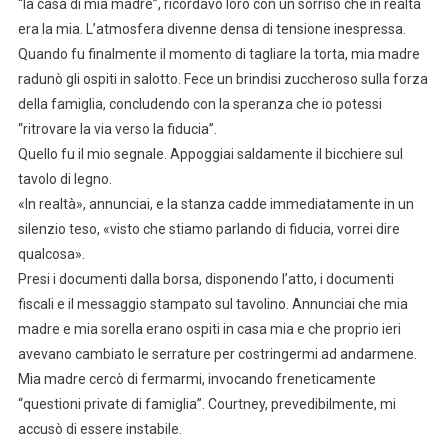
“la casa di mia madre”, ricordavo loro con un sorriso che in realtà
era la mia. L’atmosfera divenne densa di tensione inespressa.
Quando fu finalmente il momento di tagliare la torta, mia madre
radunò gli ospiti in salotto. Fece un brindisi zuccheroso sulla forza
della famiglia, concludendo con la speranza che io potessi
“ritrovare la via verso la fiducia”.
Quello fu il mio segnale. Appoggiai saldamente il bicchiere sul
tavolo di legno.
«In realtà», annunciai, e la stanza cadde immediatamente in un
silenzio teso, «visto che stiamo parlando di fiducia, vorrei dire
qualcosa».
Presi i documenti dalla borsa, disponendo l’atto, i documenti
fiscali e il messaggio stampato sul tavolino. Annunciai che mia
madre e mia sorella erano ospiti in casa mia e che proprio ieri
avevano cambiato le serrature per costringermi ad andarmene.
Mia madre cercò di fermarmi, invocando freneticamente
“questioni private di famiglia”. Courtney, prevedibilmente, mi
accusò di essere instabile.