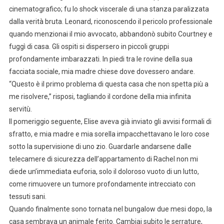
cinematografico; fu lo shock viscerale di una stanza paralizzata
dalla verità bruta. Leonard, riconoscendo il pericolo professionale
quando menzionai il mio avvocato, abbandonò subito Courtney e
fuggì di casa. Gli ospiti si dispersero in piccoli gruppi
profondamente imbarazzati. In piedi tra le rovine della sua
facciata sociale, mia madre chiese dove dovessero andare.
“Questo è il primo problema di questa casa che non spetta più a
me risolvere,” risposi, tagliando il cordone della mia infinita
servitù.
Il pomeriggio seguente, Elise aveva già inviato gli avvisi formali di
sfratto, e mia madre e mia sorella impacchettavano le loro cose
sotto la supervisione di uno zio. Guardarle andarsene dalle
telecamere di sicurezza dell’appartamento di Rachel non mi
diede un’immediata euforia, solo il doloroso vuoto di un lutto,
come rimuovere un tumore profondamente intrecciato con
tessuti sani.
Quando finalmente sono tornata nel bungalow due mesi dopo, la
casa sembrava un animale ferito. Cambiai subito le serrature,