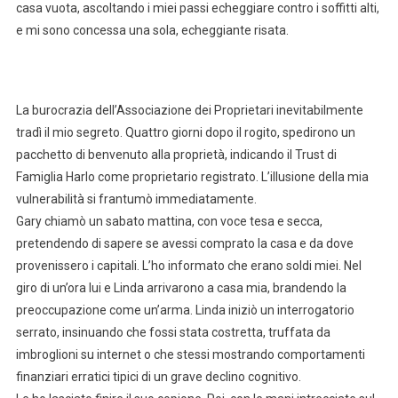
casa vuota, ascoltando i miei passi echeggiare contro i soffitti alti,
e mi sono concessa una sola, echeggiante risata.
La burocrazia dell’Associazione dei Proprietari inevitabilmente
tradì il mio segreto. Quattro giorni dopo il rogito, spedirono un
pacchetto di benvenuto alla proprietà, indicando il Trust di
Famiglia Harlo come proprietario registrato. L’illusione della mia
vulnerabilità si frantumò immediatamente.
Gary chiamò un sabato mattina, con voce tesa e secca,
pretendendo di sapere se avessi comprato la casa e da dove
provenissero i capitali. L’ho informato che erano soldi miei. Nel
giro di un’ora lui e Linda arrivarono a casa mia, brandendo la
preoccupazione come un’arma. Linda iniziò un interrogatorio
serrato, insinuando che fossi stata costretta, truffata da
imbroglioni su internet o che stessi mostrando comportamenti
finanziari erratici tipici di un grave declino cognitivo.