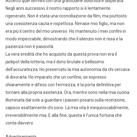
Accettò quei termini con una gratitudine dolorosa e disperata.
Negli anni successivi, il nostro rapporto si è lentamente
rigenerato. Non è stata una riconciliazione da film, ma piuttosto
una coesistenza cauta e rispettosa. Rimase mio figlio, ma non
era più il centro del mio universo. Ho mantenuto i miei confini in
modo impeccabile, dimostrando che il silenzio non è resa e la
pazienza non è passività.
La vera eredità che ho acquisito da questa prova non era il
jackpot della lotteria, ma il dono brutale e bellissimo
dell’accuratezza. Ho preservato la mia autonomia da chi cercava
di divorarla. Ho imparato che un confine, se espresso
chiaramente e difeso con fermezza, è la porta definitiva per
tornare alla propria esistenza. Ora, mentre sono nella mia cucina
illuminata dal sole a guardare i passeri posarsi sulla recinzione,
capisco esattamente chi sono. La mia vita è inequivocabilmente,
irreversibilmente mia. E alla fine, questa è l’unica fortuna che
conta davvero.
Advertisements