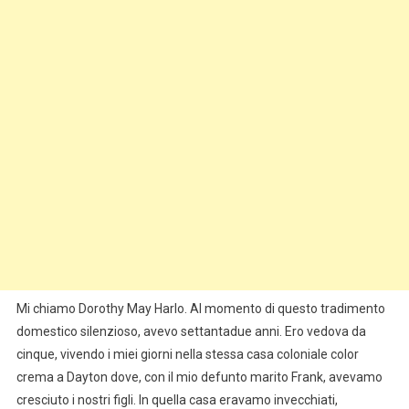
Mi chiamo Dorothy May Harlo. Al momento di questo tradimento
domestico silenzioso, avevo settantadue anni. Ero vedova da
cinque, vivendo i miei giorni nella stessa casa coloniale color
crema a Dayton dove, con il mio defunto marito Frank, avevamo
cresciuto i nostri figli. In quella casa eravamo invecchiati,