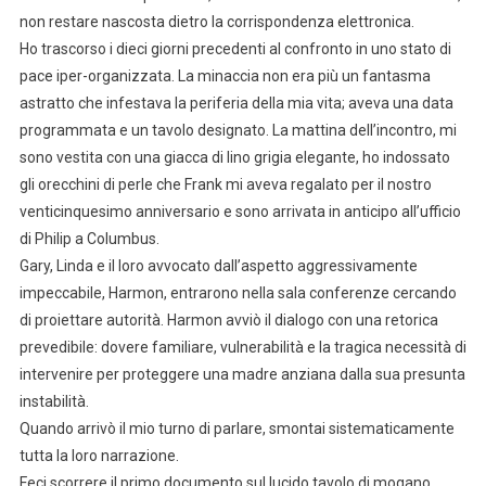
non restare nascosta dietro la corrispondenza elettronica.
Ho trascorso i dieci giorni precedenti al confronto in uno stato di
pace iper-organizzata. La minaccia non era più un fantasma
astratto che infestava la periferia della mia vita; aveva una data
programmata e un tavolo designato. La mattina dell’incontro, mi
sono vestita con una giacca di lino grigia elegante, ho indossato
gli orecchini di perle che Frank mi aveva regalato per il nostro
venticinquesimo anniversario e sono arrivata in anticipo all’ufficio
di Philip a Columbus.
Gary, Linda e il loro avvocato dall’aspetto aggressivamente
impeccabile, Harmon, entrarono nella sala conferenze cercando
di proiettare autorità. Harmon avviò il dialogo con una retorica
prevedibile: dovere familiare, vulnerabilità e la tragica necessità di
intervenire per proteggere una madre anziana dalla sua presunta
instabilità.
Quando arrivò il mio turno di parlare, smontai sistematicamente
tutta la loro narrazione.
Feci scorrere il primo documento sul lucido tavolo di mogano.