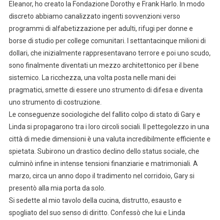
Eleanor, ho creato la Fondazione Dorothy e Frank Harlo. In modo
discreto abbiamo canalizzato ingenti sovvenzioni verso
programmi di alfabetizzazione per adulti, rifugi per donne e
borse di studio per college comunitari. I settantacinque milioni di
dollari, che inizialmente rappresentavano terrore e poi uno scudo,
sono finalmente diventati un mezzo architettonico per il bene
sistemico. La ricchezza, una volta posta nelle mani dei
pragmatici, smette di essere uno strumento di difesa e diventa
uno strumento di costruzione.
Le conseguenze sociologiche del fallito colpo di stato di Gary e
Linda si propagarono tra i loro circoli sociali. Il pettegolezzo in una
città di medie dimensioni è una valuta incredibilmente efficiente e
spietata. Subirono un drastico declino dello status sociale, che
culminò infine in intense tensioni finanziarie e matrimoniali. A
marzo, circa un anno dopo il tradimento nel corridoio, Gary si
presentò alla mia porta da solo.
Si sedette al mio tavolo della cucina, distrutto, esausto e
spogliato del suo senso di diritto. Confessò che lui e Linda