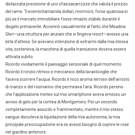
distaccata precisione di uno sfasciacarrozze che valuta il prezzo
del rame. Trecentottantamila dollari, mormorò, forse qualcosa in
più se il mercato immobiliare fosse rimasto stabile durante il
disgelo primaverile. Accennò casualmente al fatto che Meadow
Glen—una struttura per anziani che si fingeva resort—avesse una
lista d’attesa. Se avevano intenzione di estrarmi dalla mia stessa
vita, sosteneva, la macchina di quella transizione doveva essere
attivata subito.
Ricordo vividamente il paesaggio sensoriale di quel momento.
Ricordo il ronzio ritmico e meccanico della lavastoviglie che
faceva scorrere l’acqua. Ricordo il ricco aroma terroso dell’arrosto
di manzo e del rosmarino che permeava l’aria. Ricordo persino
che l’applicazione meteo sul mio smartphone aveva emesso un
avviso di gelo per la contea di Montgomery. Per un secondo
completamente assurdo e frammentato, mentre il mio stesso
sangue discuteva la liquidazione della mia autonomia, la mia
principale preoccupazione era se avessi bisogno di coprire le rose
nel giardino anteriore.