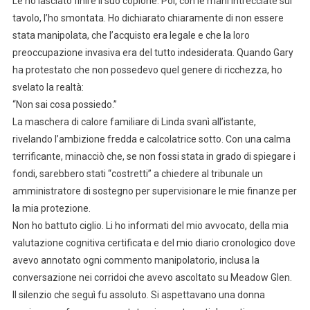
Le ho lasciato finire il suo copione. Poi, con le mani intrecciate sul
tavolo, l’ho smontata. Ho dichiarato chiaramente di non essere
stata manipolata, che l’acquisto era legale e che la loro
preoccupazione invasiva era del tutto indesiderata. Quando Gary
ha protestato che non possedevo quel genere di ricchezza, ho
svelato la realtà:
“Non sai cosa possiedo.”
La maschera di calore familiare di Linda svanì all’istante,
rivelando l’ambizione fredda e calcolatrice sotto. Con una calma
terrificante, minacciò che, se non fossi stata in grado di spiegare i
fondi, sarebbero stati “costretti” a chiedere al tribunale un
amministratore di sostegno per supervisionare le mie finanze per
la mia protezione.
Non ho battuto ciglio. Li ho informati del mio avvocato, della mia
valutazione cognitiva certificata e del mio diario cronologico dove
avevo annotato ogni commento manipolatorio, inclusa la
conversazione nei corridoi che avevo ascoltato su Meadow Glen.
Il silenzio che seguì fu assoluto. Si aspettavano una donna