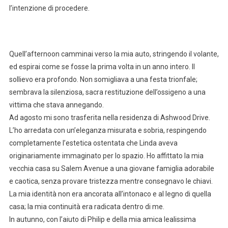
l’intenzione di procedere.
Quell’afternoon camminai verso la mia auto, stringendo il volante,
ed espirai come se fosse la prima volta in un anno intero. Il
sollievo era profondo. Non somigliava a una festa trionfale;
sembrava la silenziosa, sacra restituzione dell’ossigeno a una
vittima che stava annegando.
Ad agosto mi sono trasferita nella residenza di Ashwood Drive.
L’ho arredata con un’eleganza misurata e sobria, respingendo
completamente l’estetica ostentata che Linda aveva
originariamente immaginato per lo spazio. Ho affittato la mia
vecchia casa su Salem Avenue a una giovane famiglia adorabile
e caotica, senza provare tristezza mentre consegnavo le chiavi.
La mia identità non era ancorata all’intonaco e al legno di quella
casa; la mia continuità era radicata dentro di me.
In autunno, con l’aiuto di Philip e della mia amica lealissima