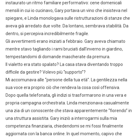
instaurato un ritmo familiare performativo: cene domenicali
mensili in cui io cucinavo, Gary portava un vino che insisteva nel
spiegare, e Linda monologava sulle ristrutturazioni di stanze che
aveva già arredato due volte. Da lontano, sembrava stabilità. Da
dentro, si percepiva incredibilmente fragile.
Gli avvertimenti erano iniziati a febbraio. Gary aveva chiamato
mentre stavo tagliando i rami bruciati dall’inverno in giardino,
tempestandomi di domande mascherate da premura.
Il vialetto era stato spalato? La casa stava diventando troppo
difficile da gestire? Volevo più “supporto”?
Mi accomunava alle “persone della tua età”. La gentilezza nella
sua voce era proprio ciò che rendeva la cosa così offensiva.
Dopo quella telefonata, gli indizi si trasformarono in una vera e
propria campagna orchestrata. Linda menzionava casualmente
una zia di un conoscente che stava apparentemente “fiorendo” in
una struttura assistita. Gary iniziò a interrogarmi sulla mia
competenza finanziaria, chiedendomi se mi fossi finalmente
aggiornata con la banca online. In quel momento, capivo che