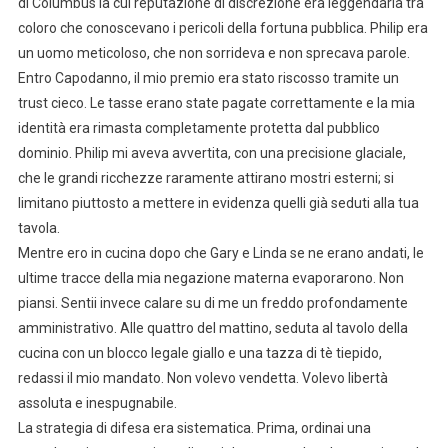
di Columbus la cui reputazione di discrezione era leggendaria tra
coloro che conoscevano i pericoli della fortuna pubblica. Philip era
un uomo meticoloso, che non sorrideva e non sprecava parole.
Entro Capodanno, il mio premio era stato riscosso tramite un
trust cieco. Le tasse erano state pagate correttamente e la mia
identità era rimasta completamente protetta dal pubblico
dominio. Philip mi aveva avvertita, con una precisione glaciale,
che le grandi ricchezze raramente attirano mostri esterni; si
limitano piuttosto a mettere in evidenza quelli già seduti alla tua
tavola.
Mentre ero in cucina dopo che Gary e Linda se ne erano andati, le
ultime tracce della mia negazione materna evaporarono. Non
piansi. Sentii invece calare su di me un freddo profondamente
amministrativo. Alle quattro del mattino, seduta al tavolo della
cucina con un blocco legale giallo e una tazza di tè tiepido,
redassi il mio mandato. Non volevo vendetta. Volevo libertà
assoluta e inespugnabile.
La strategia di difesa era sistematica. Prima, ordinai una