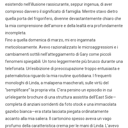
esistendo nell’illusione rassicurante, seppur ingenua, di aver
compreso davvero il significato di famiglia. Mentre stavo dietro
quella porta del frigorifero, divenne devastantemente chiaro che
la mia comprensione dell’amore e della lealtà era profondamente
incompleta.
Fino a quella domenica di marzo, mi ero ingannata
meticolosamente. Avevo razionalizzato le microaggressioni e i
cambiamenti sottili nell’atteggiamento di Gary come piccoli
fenomeni spiegabili. Un tono leggermente più brusco durante una
telefonata. Un’esibizione di preoccupazione troppo entusiasta e
paternalistica riguardo la mia routine quotidiana. I frequenti
monologhi di Linda, a malapena mascherati, sulle virtù del
“semplificare” la propria vita. C’era persino un episodio in cui
un’elegante brochure di una struttura assistita dell’East Side—
completa di anziani sorridenti da foto stock e una immacolata
gazebo bianca—era stata lasciata piegata ordinatamente
accanto alla mia saliera. Il cartoncino spesso aveva un vago
profumo della caratteristica crema per le mani di Linda. L’avevo