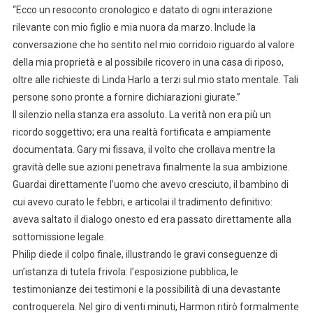
“Ecco un resoconto cronologico e datato di ogni interazione
rilevante con mio figlio e mia nuora da marzo. Include la
conversazione che ho sentito nel mio corridoio riguardo al valore
della mia proprietà e al possibile ricovero in una casa di riposo,
oltre alle richieste di Linda Harlo a terzi sul mio stato mentale. Tali
persone sono pronte a fornire dichiarazioni giurate.”
Il silenzio nella stanza era assoluto. La verità non era più un
ricordo soggettivo; era una realtà fortificata e ampiamente
documentata. Gary mi fissava, il volto che crollava mentre la
gravità delle sue azioni penetrava finalmente la sua ambizione.
Guardai direttamente l’uomo che avevo cresciuto, il bambino di
cui avevo curato le febbri, e articolai il tradimento definitivo:
aveva saltato il dialogo onesto ed era passato direttamente alla
sottomissione legale.
Philip diede il colpo finale, illustrando le gravi conseguenze di
un’istanza di tutela frivola: l’esposizione pubblica, le
testimonianze dei testimoni e la possibilità di una devastante
controquerela. Nel giro di venti minuti, Harmon ritirò formalmente