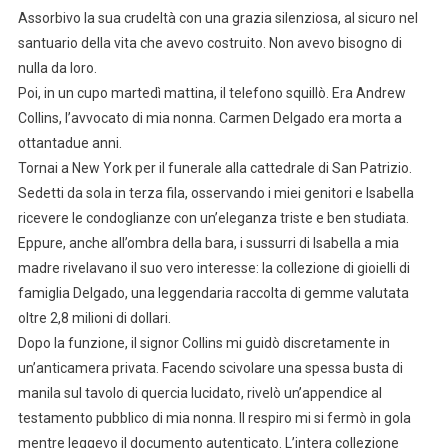
Assorbivo la sua crudeltà con una grazia silenziosa, al sicuro nel
santuario della vita che avevo costruito. Non avevo bisogno di
nulla da loro.
Poi, in un cupo martedì mattina, il telefono squillò. Era Andrew
Collins, l’avvocato di mia nonna. Carmen Delgado era morta a
ottantadue anni.
Tornai a New York per il funerale alla cattedrale di San Patrizio.
Sedetti da sola in terza fila, osservando i miei genitori e Isabella
ricevere le condoglianze con un’eleganza triste e ben studiata.
Eppure, anche all’ombra della bara, i sussurri di Isabella a mia
madre rivelavano il suo vero interesse: la collezione di gioielli di
famiglia Delgado, una leggendaria raccolta di gemme valutata
oltre 2,8 milioni di dollari.
Dopo la funzione, il signor Collins mi guidò discretamente in
un’anticamera privata. Facendo scivolare una spessa busta di
manila sul tavolo di quercia lucidato, rivelò un’appendice al
testamento pubblico di mia nonna. Il respiro mi si fermò in gola
mentre leggevo il documento autenticato. L’intera collezione