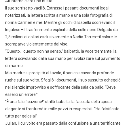
All’interno c’era una busta.
Il suo sorrisetto vacillò. Estrasse i pesanti documenti legali
notarizzati, la lettera scritta a mano e una sola fotografia di
nonna Carmen e me. Mentre gli occhi di Isabella scorrevano il
legalese—il trasferimento esplicito della collezione Delgado da
2,8 milioni di dollari esclusivamente a Nadia Torres—il colore le
scomparve violentemente dal viso.
“Questo… questo non ha senso,” balbettò, la voce tremante, la
lettera scivolando dalla sua mano per svolazzare sul pavimento
di marmo.
Mia madre si precipitò al tavolo, il panico scavando profonde
rughe sul suo volto. Sfogliò i documenti, il suo sussulto echeggiò
nel silenzio improvviso e soffocante della sala da ballo. “Deve
esserci un errore.”
“È una falsificazione!” strillò Isabella, la facciata della sposa
elegante si frantumò in mille pezzi irrecuperabili. “Ha falsificato
tutto per gelosia!”
Julian, il cui volto era passato dalla confusione a una terrificante