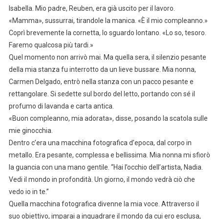
Isabella. Mio padre, Reuben, era già uscito per il lavoro.
«Mamma», sussurrai, tirandole la manica. «È il mio compleanno.»
Coprì brevemente la cornetta, lo sguardo lontano. «Lo so, tesoro.
Faremo qualcosa più tardi.»
Quel momento non arrivò mai. Ma quella sera, il silenzio pesante
della mia stanza fu interrotto da un lieve bussare. Mia nonna,
Carmen Delgado, entrò nella stanza con un pacco pesante e
rettangolare. Si sedette sul bordo del letto, portando con sé il
profumo di lavanda e carta antica.
«Buon compleanno, mia adorata», disse, posando la scatola sulle
mie ginocchia.
Dentro c’era una macchina fotografica d’epoca, dal corpo in
metallo. Era pesante, complessa e bellissima. Mia nonna mi sfiorò
la guancia con una mano gentile. “Hai l’occhio dell’artista, Nadia.
Vedi il mondo in profondità. Un giorno, il mondo vedrà ciò che
vedo io in te.”
Quella macchina fotografica divenne la mia voce. Attraverso il
suo obiettivo, imparai a inquadrare il mondo da cui ero esclusa,