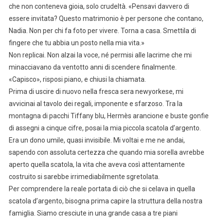
che non conteneva gioia, solo crudeltà. «Pensavi davvero di
essere invitata? Questo matrimonio è per persone che contano,
Nadia. Non per chi fa foto per vivere. Torna a casa. Smettila di
fingere che tu abbia un posto nella mia vita.»
Non replicai. Non alzai la voce, né permisi alle lacrime che mi
minacciavano da ventotto anni di scendere finalmente.
«Capisco», risposi piano, e chiusi la chiamata.
Prima di uscire di nuovo nella fresca sera newyorkese, mi
avvicinai al tavolo dei regali, imponente e sfarzoso. Tra la
montagna di pacchi Tiffany blu, Hermès arancione e buste gonfie
di assegni a cinque cifre, posai la mia piccola scatola d’argento.
Era un dono umile, quasi invisibile. Mi voltai e me ne andai,
sapendo con assoluta certezza che quando mia sorella avrebbe
aperto quella scatola, la vita che aveva così attentamente
costruito si sarebbe irrimediabilmente sgretolata.
Per comprendere la reale portata di ciò che si celava in quella
scatola d’argento, bisogna prima capire la struttura della nostra
famiglia. Siamo cresciute in una grande casa a tre piani