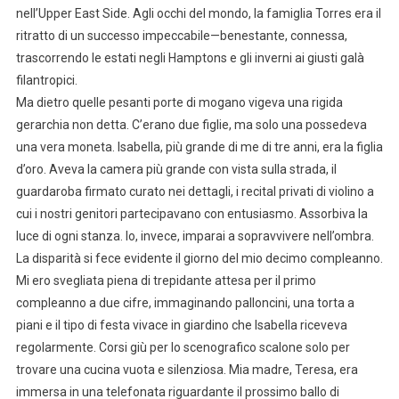
nell’Upper East Side. Agli occhi del mondo, la famiglia Torres era il
ritratto di un successo impeccabile—benestante, connessa,
trascorrendo le estati negli Hamptons e gli inverni ai giusti galà
filantropici.
Ma dietro quelle pesanti porte di mogano vigeva una rigida
gerarchia non detta. C’erano due figlie, ma solo una possedeva
una vera moneta. Isabella, più grande di me di tre anni, era la figlia
d’oro. Aveva la camera più grande con vista sulla strada, il
guardaroba firmato curato nei dettagli, i recital privati di violino a
cui i nostri genitori partecipavano con entusiasmo. Assorbiva la
luce di ogni stanza. Io, invece, imparai a sopravvivere nell’ombra.
La disparità si fece evidente il giorno del mio decimo compleanno.
Mi ero svegliata piena di trepidante attesa per il primo
compleanno a due cifre, immaginando palloncini, una torta a
piani e il tipo di festa vivace in giardino che Isabella riceveva
regolarmente. Corsi giù per lo scenografico scalone solo per
trovare una cucina vuota e silenziosa. Mia madre, Teresa, era
immersa in una telefonata riguardante il prossimo ballo di