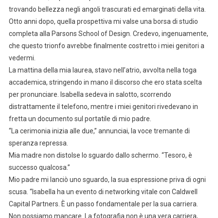
trovando bellezza negli angoli trascurati ed emarginati della vita.
Otto anni dopo, quella prospettiva mi valse una borsa di studio
completa alla Parsons School of Design. Credevo, ingenuamente,
che questo trionfo avrebbe finalmente costretto i miei genitori a
vedermi.
La mattina della mia laurea, stavo nell’atrio, avvolta nella toga
accademica, stringendo in mano il discorso che ero stata scelta
per pronunciare. Isabella sedeva in salotto, scorrendo
distrattamente il telefono, mentre i miei genitori rivedevano in
fretta un documento sul portatile di mio padre.
“La cerimonia inizia alle due,” annunciai, la voce tremante di
speranza repressa.
Mia madre non distolse lo sguardo dallo schermo. “Tesoro, è
successo qualcosa.”
Mio padre mi lanciò uno sguardo, la sua espressione priva di ogni
scusa. “Isabella ha un evento di networking vitale con Caldwell
Capital Partners. È un passo fondamentale per la sua carriera.
Non possiamo mancare. La fotografia non è una vera carriera,