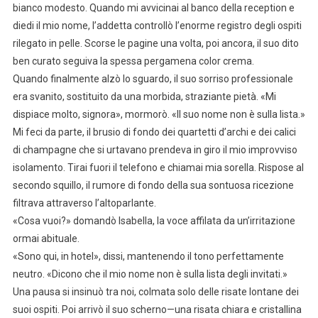
bianco modesto. Quando mi avvicinai al banco della reception e
diedi il mio nome, l’addetta controllò l’enorme registro degli ospiti
rilegato in pelle. Scorse le pagine una volta, poi ancora, il suo dito
ben curato seguiva la spessa pergamena color crema.
Quando finalmente alzò lo sguardo, il suo sorriso professionale
era svanito, sostituito da una morbida, straziante pietà. «Mi
dispiace molto, signora», mormorò. «Il suo nome non è sulla lista.»
Mi feci da parte, il brusio di fondo dei quartetti d’archi e dei calici
di champagne che si urtavano prendeva in giro il mio improvviso
isolamento. Tirai fuori il telefono e chiamai mia sorella. Rispose al
secondo squillo, il rumore di fondo della sua sontuosa ricezione
filtrava attraverso l’altoparlante.
«Cosa vuoi?» domandò Isabella, la voce affilata da un’irritazione
ormai abituale.
«Sono qui, in hotel», dissi, mantenendo il tono perfettamente
neutro. «Dicono che il mio nome non è sulla lista degli invitati.»
Una pausa si insinuò tra noi, colmata solo delle risate lontane dei
suoi ospiti. Poi arrivò il suo scherno—una risata chiara e cristallina