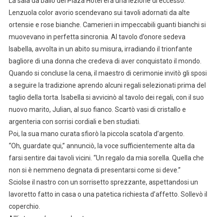
La sala da ballo del Plaza Hotel era una lezione di eccesso.
Lenzuola color avorio scendevano sui tavoli adornati da alte
ortensie e rose bianche. Camerieri in impeccabili guanti bianchi si
muovevano in perfetta sincronia. Al tavolo d’onore sedeva
Isabella, avvolta in un abito su misura, irradiando il trionfante
bagliore di una donna che credeva di aver conquistato il mondo.
Quando si concluse la cena, il maestro di cerimonie invitò gli sposi
a seguire la tradizione aprendo alcuni regali selezionati prima del
taglio della torta. Isabella si avvicinò al tavolo dei regali, con il suo
nuovo marito, Julian, al suo fianco. Scartò vasi di cristallo e
argenteria con sorrisi cordiali e ben studiati.
Poi, la sua mano curata sfiorò la piccola scatola d’argento.
“Oh, guardate qui,” annunciò, la voce sufficientemente alta da
farsi sentire dai tavoli vicini. “Un regalo da mia sorella. Quella che
non si è nemmeno degnata di presentarsi come si deve.”
Sciolse il nastro con un sorrisetto sprezzante, aspettandosi un
lavoretto fatto in casa o una patetica richiesta d’affetto. Sollevò il
coperchio.