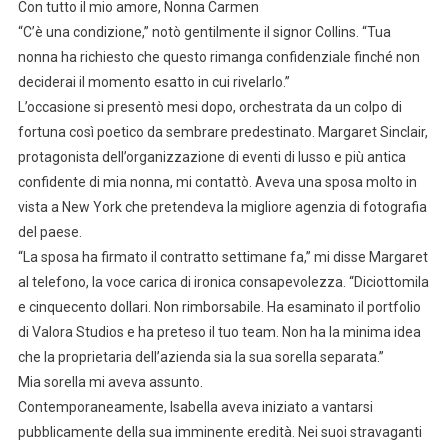
Con tutto il mio amore, Nonna Carmen
“C’è una condizione,” notò gentilmente il signor Collins. “Tua
nonna ha richiesto che questo rimanga confidenziale finché non
deciderai il momento esatto in cui rivelarlo.”
L’occasione si presentò mesi dopo, orchestrata da un colpo di
fortuna così poetico da sembrare predestinato. Margaret Sinclair,
protagonista dell’organizzazione di eventi di lusso e più antica
confidente di mia nonna, mi contattò. Aveva una sposa molto in
vista a New York che pretendeva la migliore agenzia di fotografia
del paese.
“La sposa ha firmato il contratto settimane fa,” mi disse Margaret
al telefono, la voce carica di ironica consapevolezza. “Diciottomila
e cinquecento dollari. Non rimborsabile. Ha esaminato il portfolio
di Valora Studios e ha preteso il tuo team. Non ha la minima idea
che la proprietaria dell’azienda sia la sua sorella separata.”
Mia sorella mi aveva assunto.
Contemporaneamente, Isabella aveva iniziato a vantarsi
pubblicamente della sua imminente eredità. Nei suoi stravaganti