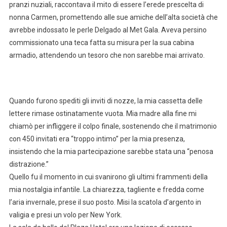
pranzi nuziali, raccontava il mito di essere l’erede prescelta di
nonna Carmen, promettendo alle sue amiche dell’alta società che
avrebbe indossato le perle Delgado al Met Gala. Aveva persino
commissionato una teca fatta su misura per la sua cabina
armadio, attendendo un tesoro che non sarebbe mai arrivato.
Quando furono spediti gli inviti di nozze, la mia cassetta delle
lettere rimase ostinatamente vuota. Mia madre alla fine mi
chiamò per infliggere il colpo finale, sostenendo che il matrimonio
con 450 invitati era “troppo intimo” per la mia presenza,
insistendo che la mia partecipazione sarebbe stata una “penosa
distrazione.”
Quello fu il momento in cui svanirono gli ultimi frammenti della
mia nostalgia infantile. La chiarezza, tagliente e fredda come
l’aria invernale, prese il suo posto. Misi la scatola d’argento in
valigia e presi un volo per New York.