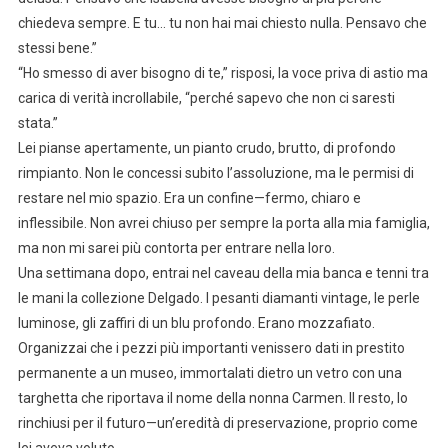
chiedeva sempre. E tu… tu non hai mai chiesto nulla. Pensavo che
stessi bene.”
“Ho smesso di aver bisogno di te,” risposi, la voce priva di astio ma
carica di verità incrollabile, “perché sapevo che non ci saresti
stata.”
Lei pianse apertamente, un pianto crudo, brutto, di profondo
rimpianto. Non le concessi subito l’assoluzione, ma le permisi di
restare nel mio spazio. Era un confine—fermo, chiaro e
inflessibile. Non avrei chiuso per sempre la porta alla mia famiglia,
ma non mi sarei più contorta per entrare nella loro.
Una settimana dopo, entrai nel caveau della mia banca e tenni tra
le mani la collezione Delgado. I pesanti diamanti vintage, le perle
luminose, gli zaffiri di un blu profondo. Erano mozzafiato.
Organizzai che i pezzi più importanti venissero dati in prestito
permanente a un museo, immortalati dietro un vetro con una
targhetta che riportava il nome della nonna Carmen. Il resto, lo
rinchiusi per il futuro—un’eredità di preservazione, proprio come
lei aveva voluto.