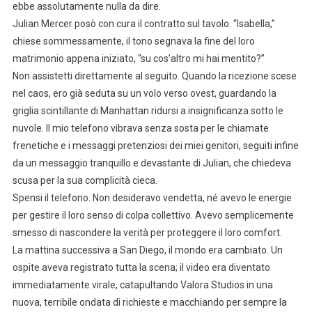
ebbe assolutamente nulla da dire.
Julian Mercer posò con cura il contratto sul tavolo. “Isabella,”
chiese sommessamente, il tono segnava la fine del loro
matrimonio appena iniziato, “su cos’altro mi hai mentito?”
Non assistetti direttamente al seguito. Quando la ricezione scese
nel caos, ero già seduta su un volo verso ovest, guardando la
griglia scintillante di Manhattan ridursi a insignificanza sotto le
nuvole. Il mio telefono vibrava senza sosta per le chiamate
frenetiche e i messaggi pretenziosi dei miei genitori, seguiti infine
da un messaggio tranquillo e devastante di Julian, che chiedeva
scusa per la sua complicità cieca.
Spensi il telefono. Non desideravo vendetta, né avevo le energie
per gestire il loro senso di colpa collettivo. Avevo semplicemente
smesso di nascondere la verità per proteggere il loro comfort.
La mattina successiva a San Diego, il mondo era cambiato. Un
ospite aveva registrato tutta la scena; il video era diventato
immediatamente virale, catapultando Valora Studios in una
nuova, terribile ondata di richieste e macchiando per sempre la