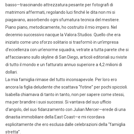
basso—trascinando attrezzatura pesante per fotografi di
matrimoni affermati, regolando luci finché le dita non mi si
piagavano, assorbendo ogni sfumatura tecnica del mestiere.
Piano piano, metodicamente, ho costruito il mio impero. Nel
decennio successivo nacque la Valora Studios. Quello che era
iniziato come uno sforzo solitario si trasformò in un’impresa
d’eccellenza con un’enorme squadra, vetrate a tutta parete che si
affacciavano sullo skyline di San Diego, articoli editoriali su riviste
di tutto il mondo e un fatturato annuo superiore a 4,2 milioni di
dollari.
La mia famiglia rimase del tutto inconsapevole. Per loro ero
ancora la figlia deludente che scattava “fotine” per pochi spiccioli.
Isabella chiamava di tanto in tanto, non per sapere come stessi,
ma per brandire i suoi successi. Si vantava del suo ufficio
d’angolo, del suo fidanzamento con Julian Mercer—erede di una
dinastia immobiliare della East Coast—e mi ricordava
esplicitamente che ero esclusa dalle celebrazioni della “famiglia
stretta”.