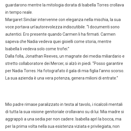
guardarono mentre la mitologia dorata di Isabella Torres crollava
in tempo reale.
Margaret Sinclair intervenne con eleganza nella mischia, la sua
voce portava un’autorevolezza indiscutibile. “I documenti sono
autentici. Ero presente quando Carmen li ha firmati. Carmen
sapeva che Nadia vedeva quei gioielli come storia, mentre
Isabella li vedeva solo come trofei.”
Dalla folla, Jonathan Reeves, un magnate dei media miliardario e
stretto collaboratore dei Mercer, si alzò in piedi. “Posso garantire
per Nadia Torres. Ha fotografato il gala di mia figlia l’anno scorso.
La sua azienda è una vera potenza, genera milioni di entrate.”
Mio padre rimase paralizzato in testa al tavolo, i ricalcoli mentali
di tutta la sua visione genitoriale crollavano su di lui. Mia madre si
aggrappò a una sedia per non cadere. Isabella aprì la bocca, ma
per la prima volta nella sua esistenza viziata e privilegiata, non