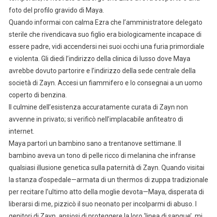
foto del profilo gravido di Maya.
Quando informai con calma Ezra che l’amministratore delegato
sterile che rivendicava suo figlio era biologicamente incapace di
essere padre, vidi accendersi nei suoi occhi una furia primordiale
e violenta. Gli diedi l’indirizzo della clinica di lusso dove Maya
avrebbe dovuto partorire e l’indirizzo della sede centrale della
società di Zayn. Accesi un fiammifero e lo consegnai a un uomo
coperto di benzina.
Il culmine dell’esistenza accuratamente curata di Zayn non
avvenne in privato; si verificò nell’implacabile anfiteatro di
internet.
Maya partorì un bambino sano a trentanove settimane. Il
bambino aveva un tono di pelle ricco di melanina che infranse
qualsiasi illusione genetica sulla paternità di Zayn. Quando visitai
la stanza d’ospedale—armata di un thermos di zuppa tradizionale
per recitare l’ultimo atto della moglie devota—Maya, disperata di
liberarsi di me, pizzicò il suo neonato per incolparmi di abuso. I
genitori di Zayn, ansiosi di proteggere la loro ‘linea di sangue’, mi