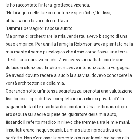
le ho raccontato l’intera, grottesca vicenda.
“Ho bisogno delle tue competenze specifiche,” le dissi,
abbassando la voce di un’ottava.
“Dimmi il bersaglio,” rispose subito.
Ma prima di orchestrare la mia vendetta, avevo bisogno di una
base empirica. Per anni la famiglia Robinson aveva piantato nella
mia mente il seme psicologico che il mio corpo fosse una terra
sterile, una narrazione che Zayn aveva annaffiato con le sue
delusioni silenziose finché non avevo interiorizzato la vergogna.
Se avessi dovuto radere al suolo la sua vita, dovevo conoscere la
verità architettonica della mia.
Operando sotto un’intensa segretezza, prenotai una valutazione
fisiologica e riproduttiva completa in una clinica privata d’élite,
pagando le tariffe esorbitanti in contanti. Una settimana dopo,
ero seduta sul sedile di pelle del guidatore della mia auto,
fissando il referto medico in rilievo che tremava tra le mie mani.
I risultati erano inequivocabili. La mia salute riproduttiva era
perfetta. Non c’era assolutamente alcun ostacolo biologico alla