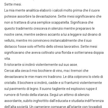
Sette mesi.
La mia mente analitica elaborò i calcoli molto prima che il cuore
potesse assorbire la devastazione. Sette mesi significavano che
non si trattava di una semplice scappatella. Significava che
questo tradimento cresceva in silenzio mentre preparavo le
nostre cene, mentre sedevo accanto a lui a leggere sul divano di
velluto, mentre mi convincevo instancabilmente che il suo
distacco fosse solo effetto dello stress lavorativo. Sette mesi
significavano che aveva coltivato una florida e sotterranea doppia
vita.
Il ristorante si inclinò violentemente sul suo asse.
Cercai alla cieca il mio bicchiere di vino, ma i tremori che
devastavano le mie mani mi tradirono. Le dita colpirono lo stelo di
cristallo. Il bicchiere si inclinò, cadde e si frantumò violentemente
sul pavimento di legno. Il suono tagliente ed esplosivo ruppe il
rumore di fondo della stanza. Seguì un attimo di silenzio
assordante, subito inghiottito dall’educata e studiata indifferenza
dell’alta società. Un cameriere comparve all’istante con tovaglioli