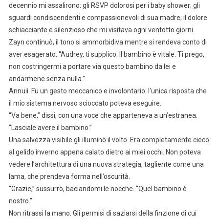
decennio mi assalirono: gli RSVP dolorosi per i baby shower; gli
sguardi condiscendenti e compassionevoli di sua madre; il dolore
schiacciante e silenzioso che mi visitava ogni ventotto giorni.
Zayn continuò, il tono si ammorbidiva mentre si rendeva conto di
aver esagerato. “Audrey, ti supplico. Il bambino è vitale. Ti prego,
non costringermi a portare via questo bambino da lei e
andarmene senza nulla.”
Annuii. Fu un gesto meccanico e involontario: l’unica risposta che
il mio sistema nervoso scioccato poteva eseguire.
“Va bene,” dissi, con una voce che apparteneva a un’estranea.
“Lasciale avere il bambino.”
Una salvezza visibile gli illuminò il volto. Era completamente cieco
al gelido inverno appena calato dietro ai miei occhi. Non poteva
vedere l’architettura di una nuova strategia, tagliente come una
lama, che prendeva forma nell’oscurità.
“Grazie,” sussurrò, baciandomi le nocche. “Quel bambino è
nostro.”
Non ritrassi la mano. Gli permisi di saziarsi della finzione di cui