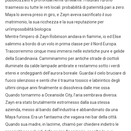
trasmessi su tutte le reti locali: probabilità di paternità pari a zero.
Maya lo aveva preso in giro, e Zayn aveva sacrificato il suo
matrimonio, la sua ricchezza e la sua reputazione per
un’impossibilità biologica.
Mentre l’impero di Zayn Robinson andava in fiamme, io ed Elise
salimmo a bordo di un volo in prima classe per il Nord Europa.
Trascorremmo cinque mesi immersi nelle estetiche pure e gelide
della Scandinavia. Camminammo per antiche strade di ciottoli
illuminate da calde lampade ambrate e restammo sotto i verdi
eterei e ondeggianti dell’aurora boreale. Guardai il cielo bruciare di
fuoco silenzioso e sentii che il trauma tossico e labirintico degli
ultimi cinque anni finalmente si dissolveva dalle mie ossa.
Quando tornammo a Oceanside City, l’aria sembrava diversa.
Zayn era stato brutalmente estromesso dalla sua stessa
azienda, messo al bando dall’industria e abbandonato da una
Maya furiosa. Era un fantasma che vagava nei bar della città.
Quando sua madre, in lacrime, chiamò per chiedere indietro le