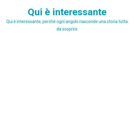
Skip
Qui è interessante
to
content
Qui è interessante, perché ogni angolo nasconde una storia tutta
da scoprire