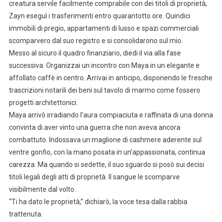
creatura servile facilmente comprabile con dei titoli di proprietà,
Zayn eseguì i trasferimenti entro quarantotto ore. Quindici
immobili di pregio, appartamenti di lusso e spazi commerciali
scomparvero dal suo registro e si consolidarono sul mio.
Messo al sicuro il quadro finanziario, diedi il via alla fase
successiva. Organizzai un incontro con Maya in un elegante e
affollato caffè in centro. Arrivai in anticipo, disponendo le fresche
trascrizioni notarili dei beni sul tavolo di marmo come fossero
progetti architettonici.
Maya arrivò irradiando l’aura compiaciuta e raffinata di una donna
convinta di aver vinto una guerra che non aveva ancora
combattuto. Indossava un maglione di cashmere aderente sul
ventre gonfio, con la mano posata in un’appassionata, continua
carezza. Ma quando si sedette, il suo sguardo si posò sui decisi
titoli legali degli atti di proprietà. Il sangue le scomparve
visibilmente dal volto.
“Ti ha dato le proprietà,” dichiarò, la voce tesa dalla rabbia
trattenuta.