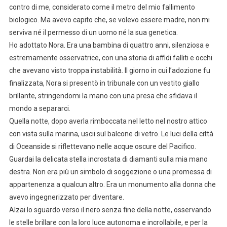
contro di me, considerato come il metro del mio fallimento
biologico. Ma avevo capito che, se volevo essere madre, non mi
serviva né il permesso di un uomo né la sua genetica.
Ho adottato Nora. Era una bambina di quattro anni, silenziosa e
estremamente osservatrice, con una storia di affidi falliti e occhi
che avevano visto troppa instabilità. Il giorno in cui l’adozione fu
finalizzata, Nora si presentò in tribunale con un vestito giallo
brillante, stringendomi la mano con una presa che sfidava il
mondo a separarci.
Quella notte, dopo averla rimboccata nel letto nel nostro attico
con vista sulla marina, uscii sul balcone di vetro. Le luci della città
di Oceanside si riflettevano nelle acque oscure del Pacifico.
Guardai la delicata stella incrostata di diamanti sulla mia mano
destra. Non era più un simbolo di soggezione o una promessa di
appartenenza a qualcun altro. Era un monumento alla donna che
avevo ingegnerizzato per diventare.
Alzai lo sguardo verso il nero senza fine della notte, osservando
le stelle brillare con la loro luce autonoma e incrollabile, e per la