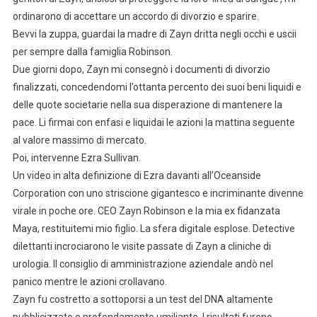
ordinarono di accettare un accordo di divorzio e sparire.
Bevvi la zuppa, guardai la madre di Zayn dritta negli occhi e uscii
per sempre dalla famiglia Robinson.
Due giorni dopo, Zayn mi consegnò i documenti di divorzio
finalizzati, concedendomi l’ottanta percento dei suoi beni liquidi e
delle quote societarie nella sua disperazione di mantenere la
pace. Li firmai con enfasi e liquidai le azioni la mattina seguente
al valore massimo di mercato.
Poi, intervenne Ezra Sullivan.
Un video in alta definizione di Ezra davanti all’Oceanside
Corporation con uno striscione gigantesco e incriminante divenne
virale in poche ore. CEO Zayn Robinson e la mia ex fidanzata
Maya, restituitemi mio figlio. La sfera digitale esplose. Detective
dilettanti incrociarono le visite passate di Zayn a cliniche di
urologia. Il consiglio di amministrazione aziendale andò nel
panico mentre le azioni crollavano.
Zayn fu costretto a sottoporsi a un test del DNA altamente
pubblicizzato e profondamente umiliante. I risultati furono