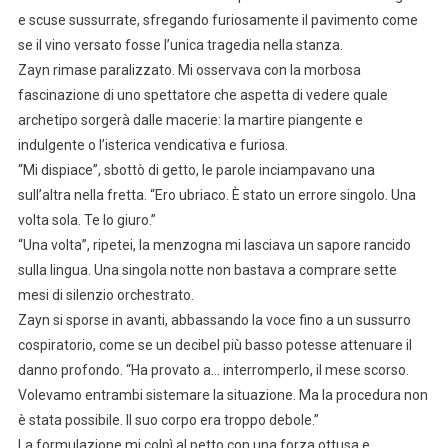
e scuse sussurrate, sfregando furiosamente il pavimento come
se il vino versato fosse l’unica tragedia nella stanza.
Zayn rimase paralizzato. Mi osservava con la morbosa
fascinazione di uno spettatore che aspetta di vedere quale
archetipo sorgerà dalle macerie: la martire piangente e
indulgente o l’isterica vendicativa e furiosa.
“Mi dispiace”, sbottò di getto, le parole inciampavano una
sull’altra nella fretta. “Ero ubriaco. È stato un errore singolo. Una
volta sola. Te lo giuro.”
“Una volta”, ripetei, la menzogna mi lasciava un sapore rancido
sulla lingua. Una singola notte non bastava a comprare sette
mesi di silenzio orchestrato.
Zayn si sporse in avanti, abbassando la voce fino a un sussurro
cospiratorio, come se un decibel più basso potesse attenuare il
danno profondo. “Ha provato a… interromperlo, il mese scorso.
Volevamo entrambi sistemare la situazione. Ma la procedura non
è stata possibile. Il suo corpo era troppo debole.”
La formulazione mi colpì al petto con una forza ottusa e