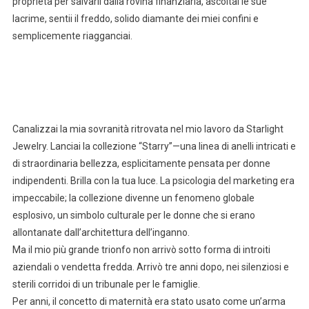
proprietà per salvarli dalla rovina finanziaria, ascoltai le sue
lacrime, sentii il freddo, solido diamante dei miei confini e
semplicemente riagganciai.
Canalizzai la mia sovranità ritrovata nel mio lavoro da Starlight
Jewelry. Lanciai la collezione “Starry”—una linea di anelli intricati e
di straordinaria bellezza, esplicitamente pensata per donne
indipendenti. Brilla con la tua luce. La psicologia del marketing era
impeccabile; la collezione divenne un fenomeno globale
esplosivo, un simbolo culturale per le donne che si erano
allontanate dall’architettura dell’inganno.
Ma il mio più grande trionfo non arrivò sotto forma di introiti
aziendali o vendetta fredda. Arrivò tre anni dopo, nei silenziosi e
sterili corridoi di un tribunale per le famiglie.
Per anni, il concetto di maternità era stato usato come un’arma