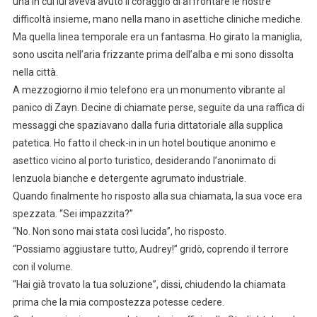
una in cui lui aveva avuto il coraggio di affrontare le nostre
difficoltà insieme, mano nella mano in asettiche cliniche mediche.
Ma quella linea temporale era un fantasma. Ho girato la maniglia,
sono uscita nell’aria frizzante prima dell’alba e mi sono dissolta
nella città.
A mezzogiorno il mio telefono era un monumento vibrante al
panico di Zayn. Decine di chiamate perse, seguite da una raffica di
messaggi che spaziavano dalla furia dittatoriale alla supplica
patetica. Ho fatto il check-in in un hotel boutique anonimo e
asettico vicino al porto turistico, desiderando l’anonimato di
lenzuola bianche e detergente agrumato industriale.
Quando finalmente ho risposto alla sua chiamata, la sua voce era
spezzata. “Sei impazzita?”
“No. Non sono mai stata così lucida”, ho risposto.
“Possiamo aggiustare tutto, Audrey!” gridò, coprendo il terrore
con il volume.
“Hai già trovato la tua soluzione”, dissi, chiudendo la chiamata
prima che la mia compostezza potesse cedere.