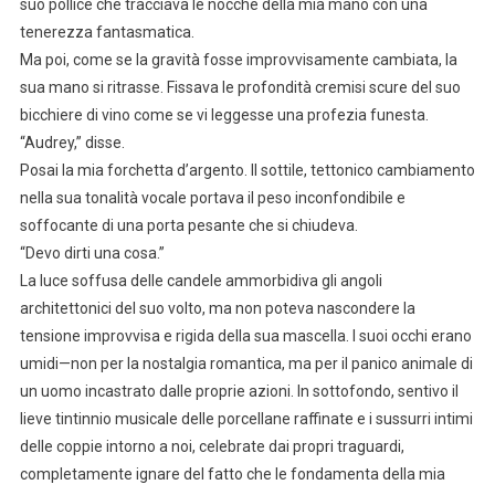
suo pollice che tracciava le nocche della mia mano con una
tenerezza fantasmatica.
Ma poi, come se la gravità fosse improvvisamente cambiata, la
sua mano si ritrasse. Fissava le profondità cremisi scure del suo
bicchiere di vino come se vi leggesse una profezia funesta.
“Audrey,” disse.
Posai la mia forchetta d’argento. Il sottile, tettonico cambiamento
nella sua tonalità vocale portava il peso inconfondibile e
soffocante di una porta pesante che si chiudeva.
“Devo dirti una cosa.”
La luce soffusa delle candele ammorbidiva gli angoli
architettonici del suo volto, ma non poteva nascondere la
tensione improvvisa e rigida della sua mascella. I suoi occhi erano
umidi—non per la nostalgia romantica, ma per il panico animale di
un uomo incastrato dalle proprie azioni. In sottofondo, sentivo il
lieve tintinnio musicale delle porcellane raffinate e i sussurri intimi
delle coppie intorno a noi, celebrate dai propri traguardi,
completamente ignare del fatto che le fondamenta della mia