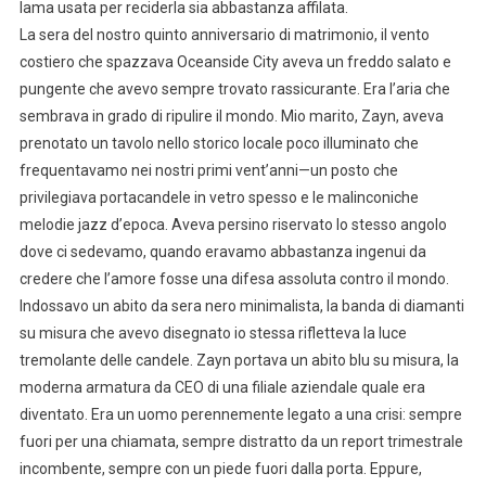
lama usata per reciderla sia abbastanza affilata.
La sera del nostro quinto anniversario di matrimonio, il vento
costiero che spazzava Oceanside City aveva un freddo salato e
pungente che avevo sempre trovato rassicurante. Era l’aria che
sembrava in grado di ripulire il mondo. Mio marito, Zayn, aveva
prenotato un tavolo nello storico locale poco illuminato che
frequentavamo nei nostri primi vent’anni—un posto che
privilegiava portacandele in vetro spesso e le malinconiche
melodie jazz d’epoca. Aveva persino riservato lo stesso angolo
dove ci sedevamo, quando eravamo abbastanza ingenui da
credere che l’amore fosse una difesa assoluta contro il mondo.
Indossavo un abito da sera nero minimalista, la banda di diamanti
su misura che avevo disegnato io stessa rifletteva la luce
tremolante delle candele. Zayn portava un abito blu su misura, la
moderna armatura da CEO di una filiale aziendale quale era
diventato. Era un uomo perennemente legato a una crisi: sempre
fuori per una chiamata, sempre distratto da un report trimestrale
incombente, sempre con un piede fuori dalla porta. Eppure,