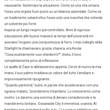
nauseante. Sistemare la situazione. Come se una vita umana
fosse una virgola fuori posto su un bilancio aziendale. Come se
un tradimento catastrofico fosse solo una macchia che richiede
un solvente più forte.
Inspirai un lungo respiro ipercontrollato. Anni di rigorosa
educazione alle buone maniere ai tempi dell’università mi
avevano forgiato una compostezza di ferro. I miei colleghi della
Starlight la chiamavano grazia; stasera, era Kevlar.
“Cosa esattamente vuoi chiedermi?” chiesi, il tono
completamente privo di inflessione.
Le spalle di Zayn si abbassarono appena. Cercò di nuovo la mia
mano, il suo palmo irradiava un calore del tutto familiare e
improvvisamente ripugnante.
“Quando partorirà,” iniziò, le parole che acceleravano con uno
sgravio malato, “prenderemo il bambino. Lo cresceremo come
nostro. Le daremo una somma di denaro considerevole e la
manderemo lontano. Oceanside City è immensa: svanirà. Al
bambino non mancherà nulla, e tu…” La voce si addolcì in una