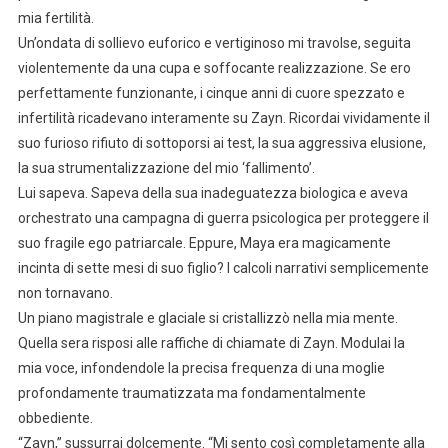
mia fertilità.
Un’ondata di sollievo euforico e vertiginoso mi travolse, seguita
violentemente da una cupa e soffocante realizzazione. Se ero
perfettamente funzionante, i cinque anni di cuore spezzato e
infertilità ricadevano interamente su Zayn. Ricordai vividamente il
suo furioso rifiuto di sottoporsi ai test, la sua aggressiva elusione,
la sua strumentalizzazione del mio ‘fallimento’.
Lui sapeva. Sapeva della sua inadeguatezza biologica e aveva
orchestrato una campagna di guerra psicologica per proteggere il
suo fragile ego patriarcale. Eppure, Maya era magicamente
incinta di sette mesi di suo figlio? I calcoli narrativi semplicemente
non tornavano.
Un piano magistrale e glaciale si cristallizzò nella mia mente.
Quella sera risposi alle raffiche di chiamate di Zayn. Modulai la
mia voce, infondendole la precisa frequenza di una moglie
profondamente traumatizzata ma fondamentalmente
obbediente.
“Zayn,” sussurrai dolcemente. “Mi sento così completamente alla