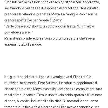
“Consideralo la mia indennità di rischio,” risposi con leggerezza,
sollevando la mia tazza di espresso di porcellana. “Assicurati di
prendere le vitamine prenatali, Maya. La famiglia Robinson ha
grandi aspettative per l’erede di Zayn.”
“Certo che è suo,” sbottò, un po’ troppo in fretta. “Di chi altro
dovrebbe essere?”
Mi limitai a sorridere. Era il sorriso di un predatore che aveva
appena fiutato il sangue.
Nel giro di pochi giorni, il genio investigativo di Elise fornì le
munizioni necessarie. Ezra Sullivan. Un robusto appaltatore di
classe operaia che Maya aveva liquidato senza complimenti otto
mesi prima. Incontrai Ezra in una tavola calda sporca e illuminata
al neon, ai confini industriali della città. Gli mostrai la sequenza
temporale, le ricevute d’albergo che Elise aveva scoperto e una