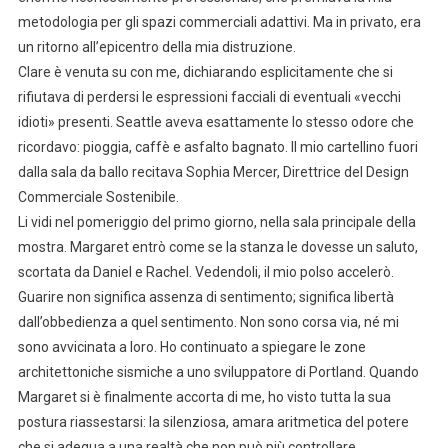
metodologia per gli spazi commerciali adattivi. Ma in privato, era
un ritorno all’epicentro della mia distruzione.
Clare è venuta su con me, dichiarando esplicitamente che si
rifiutava di perdersi le espressioni facciali di eventuali «vecchi
idioti» presenti. Seattle aveva esattamente lo stesso odore che
ricordavo: pioggia, caffè e asfalto bagnato. Il mio cartellino fuori
dalla sala da ballo recitava Sophia Mercer, Direttrice del Design
Commerciale Sostenibile.
Li vidi nel pomeriggio del primo giorno, nella sala principale della
mostra. Margaret entrò come se la stanza le dovesse un saluto,
scortata da Daniel e Rachel. Vedendoli, il mio polso accelerò.
Guarire non significa assenza di sentimento; significa libertà
dall’obbedienza a quel sentimento. Non sono corsa via, né mi
sono avvicinata a loro. Ho continuato a spiegare le zone
architettoniche sismiche a uno sviluppatore di Portland. Quando
Margaret si è finalmente accorta di me, ho visto tutta la sua
postura riassestarsi: la silenziosa, amara aritmetica del potere
che si adegua a una realtà che non può più controllare.