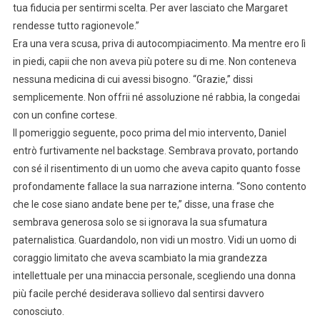
tua fiducia per sentirmi scelta. Per aver lasciato che Margaret
rendesse tutto ragionevole.”
Era una vera scusa, priva di autocompiacimento. Ma mentre ero lì
in piedi, capii che non aveva più potere su di me. Non conteneva
nessuna medicina di cui avessi bisogno. “Grazie,” dissi
semplicemente. Non offrii né assoluzione né rabbia, la congedai
con un confine cortese.
Il pomeriggio seguente, poco prima del mio intervento, Daniel
entrò furtivamente nel backstage. Sembrava provato, portando
con sé il risentimento di un uomo che aveva capito quanto fosse
profondamente fallace la sua narrazione interna. “Sono contento
che le cose siano andate bene per te,” disse, una frase che
sembrava generosa solo se si ignorava la sua sfumatura
paternalistica. Guardandolo, non vidi un mostro. Vidi un uomo di
coraggio limitato che aveva scambiato la mia grandezza
intellettuale per una minaccia personale, scegliendo una donna
più facile perché desiderava sollievo dal sentirsi davvero
conosciuto.