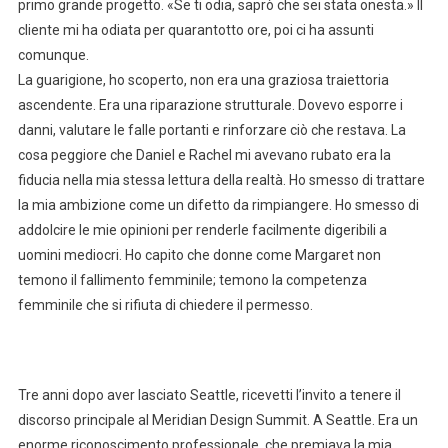
primo grande progetto. «Se ti odia, saprò che sei stata onesta.» Il
cliente mi ha odiata per quarantotto ore, poi ci ha assunti
comunque.
La guarigione, ho scoperto, non era una graziosa traiettoria
ascendente. Era una riparazione strutturale. Dovevo esporre i
danni, valutare le falle portanti e rinforzare ciò che restava. La
cosa peggiore che Daniel e Rachel mi avevano rubato era la
fiducia nella mia stessa lettura della realtà. Ho smesso di trattare
la mia ambizione come un difetto da rimpiangere. Ho smesso di
addolcire le mie opinioni per renderle facilmente digeribili a
uomini mediocri. Ho capito che donne come Margaret non
temono il fallimento femminile; temono la competenza
femminile che si rifiuta di chiedere il permesso.
Tre anni dopo aver lasciato Seattle, ricevetti l’invito a tenere il
discorso principale al Meridian Design Summit. A Seattle. Era un
enorme riconoscimento professionale, che premiava la mia