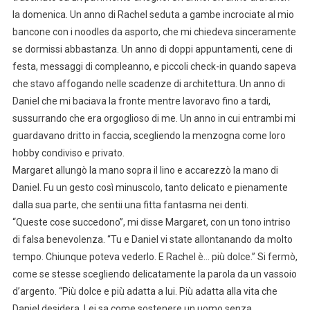
la domenica. Un anno di Rachel seduta a gambe incrociate al mio
bancone con i noodles da asporto, che mi chiedeva sinceramente
se dormissi abbastanza. Un anno di doppi appuntamenti, cene di
festa, messaggi di compleanno, e piccoli check-in quando sapeva
che stavo affogando nelle scadenze di architettura. Un anno di
Daniel che mi baciava la fronte mentre lavoravo fino a tardi,
sussurrando che era orgoglioso di me. Un anno in cui entrambi mi
guardavano dritto in faccia, scegliendo la menzogna come loro
hobby condiviso e privato.
Margaret allungò la mano sopra il lino e accarezzò la mano di
Daniel. Fu un gesto così minuscolo, tanto delicato e pienamente
dalla sua parte, che sentii una fitta fantasma nei denti.
“Queste cose succedono”, mi disse Margaret, con un tono intriso
di falsa benevolenza. “Tu e Daniel vi state allontanando da molto
tempo. Chiunque poteva vederlo. E Rachel è… più dolce.” Si fermò,
come se stesse scegliendo delicatamente la parola da un vassoio
d’argento. “Più dolce e più adatta a lui. Più adatta alla vita che
Daniel desidera. Lei sa come sostenere un uomo senza