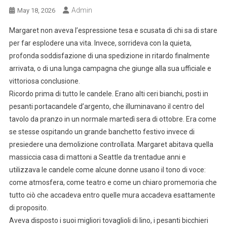
Admin
May 18, 2026
Margaret non aveva l’espressione tesa e scusata di chi sa di stare
per far esplodere una vita. Invece, sorrideva con la quieta,
profonda soddisfazione di una spedizione in ritardo finalmente
arrivata, o di una lunga campagna che giunge alla sua ufficiale e
vittoriosa conclusione.
Ricordo prima di tutto le candele. Erano alti ceri bianchi, posti in
pesanti portacandele d’argento, che illuminavano il centro del
tavolo da pranzo in un normale martedì sera di ottobre. Era come
se stesse ospitando un grande banchetto festivo invece di
presiedere una demolizione controllata. Margaret abitava quella
massiccia casa di mattoni a Seattle da trentadue anni e
utilizzava le candele come alcune donne usano il tono di voce:
come atmosfera, come teatro e come un chiaro promemoria che
tutto ciò che accadeva entro quelle mura accadeva esattamente
di proposito.
Aveva disposto i suoi migliori tovaglioli di lino, i pesanti bicchieri