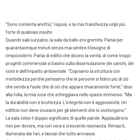
“Sono contenta anch’io,” risposi, e la mia franchezza colpì più
forte di qualsiasi insulto.
Quando salii sul palco, la sala da ballo era gremita. Parlai per
quarantacinque minuti senza mai sentire il bisogno di
rimpicciolirmi. Parlai di edifici che dicono la verità, di come troppi
progetti commerciali si basino sulla dissimulazione dei carichi, dei
costi e dell’impatto ambientale. “Copriamo la struttura con
morbidezza perché pensiamo che le persone si fidino più di ciò
che sembra facile che di ciò che appare chiaramente forte,” dissi
alla folla, la mia voce che echeggiava nello spazio immenso. “Ma
la durabilità non è bruttezza. L’integrità non è aggressività. Un
edificio non deve scusarsi per gli elementi che lo sostengono.”
La sala colse il doppio significato di quelle parole. Applaudirono
non per dovere, ma con vera e crescente risonanza. Rimasi lì,
illuminata dai fari, e lasciai che tutto arrivasse.