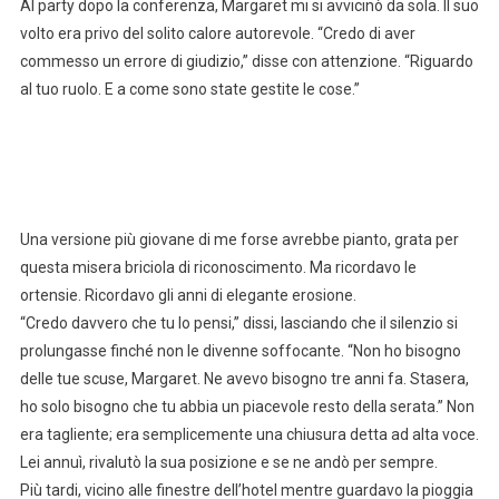
Al party dopo la conferenza, Margaret mi si avvicinò da sola. Il suo
volto era privo del solito calore autorevole. “Credo di aver
commesso un errore di giudizio,” disse con attenzione. “Riguardo
al tuo ruolo. E a come sono state gestite le cose.”
Una versione più giovane di me forse avrebbe pianto, grata per
questa misera briciola di riconoscimento. Ma ricordavo le
ortensie. Ricordavo gli anni di elegante erosione.
“Credo davvero che tu lo pensi,” dissi, lasciando che il silenzio si
prolungasse finché non le divenne soffocante. “Non ho bisogno
delle tue scuse, Margaret. Ne avevo bisogno tre anni fa. Stasera,
ho solo bisogno che tu abbia un piacevole resto della serata.” Non
era tagliente; era semplicemente una chiusura detta ad alta voce.
Lei annuì, rivalutò la sua posizione e se ne andò per sempre.
Più tardi, vicino alle finestre dell’hotel mentre guardavo la pioggia