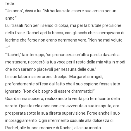
fede.
“Un anno”, dissi a lui. “Mi hai lasciato essere sua amica per un
anno.”
Lui trasalì. Non per il senso di colpa, ma per la brutale precisione
della frase. Rachel aprì la bocca, con gli occhi che si riempivano di
lacrime che forse non erano nemmeno vere. “Non ho mai voluto
—”
“Rachel,” la interruppi, “se pronuncerai un’altra parola davanti a
me stasera, ricorderò la tua voce per il resto della mia vita in modi
che non saranno piacevoli per nessuna delle due.”
Le sue labbra si serrarono di colpo. Margaret si irrigidì,
profondamente offesa dal fatto che il suo copione fosse stato
ignorato. “Non c’è bisogno di essere drammatici.”
Guardai mia suocera, realizzando la verità più terrificante della
serata. Questa relazione non era avvenuta a sua insaputa; era
prosperata sotto la sua diretta supervisione. Forse anche il suo
incoraggiamento. Ogni riferimento casuale alla dolcezza di
Rachel, alle buone maniere di Rachel, alla sua innata