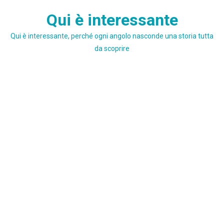
Skip
Qui è interessante
to
content
Qui è interessante, perché ogni angolo nasconde una storia tutta
da scoprire