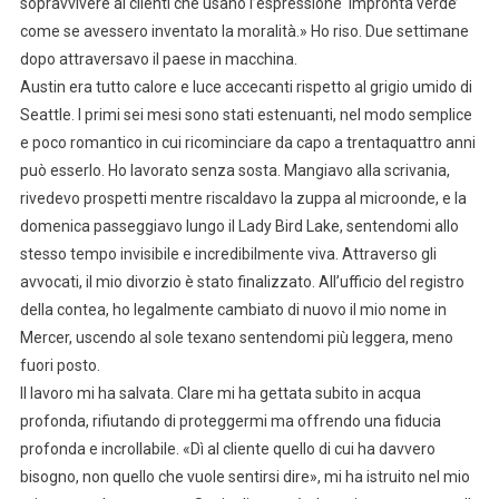
sopravvivere ai clienti che usano l’espressione ‘impronta verde’
come se avessero inventato la moralità.» Ho riso. Due settimane
dopo attraversavo il paese in macchina.
Austin era tutto calore e luce accecanti rispetto al grigio umido di
Seattle. I primi sei mesi sono stati estenuanti, nel modo semplice
e poco romantico in cui ricominciare da capo a trentaquattro anni
può esserlo. Ho lavorato senza sosta. Mangiavo alla scrivania,
rivedevo prospetti mentre riscaldavo la zuppa al microonde, e la
domenica passeggiavo lungo il Lady Bird Lake, sentendomi allo
stesso tempo invisibile e incredibilmente viva. Attraverso gli
avvocati, il mio divorzio è stato finalizzato. All’ufficio del registro
della contea, ho legalmente cambiato di nuovo il mio nome in
Mercer, uscendo al sole texano sentendomi più leggera, meno
fuori posto.
Il lavoro mi ha salvata. Clare mi ha gettata subito in acqua
profonda, rifiutando di proteggermi ma offrendo una fiducia
profonda e incrollabile. «Dì al cliente quello di cui ha davvero
bisogno, non quello che vuole sentirsi dire», mi ha istruito nel mio