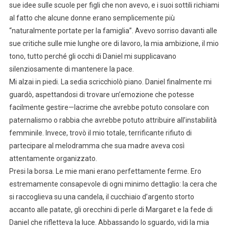
sue idee sulle scuole per figli che non avevo, e i suoi sottili richiami
al fatto che alcune donne erano semplicemente più
“naturalmente portate per la famiglia”. Avevo sorriso davanti alle
sue critiche sulle mie lunghe ore di lavoro, la mia ambizione, il mio
tono, tutto perché gli occhi di Daniel mi supplicavano
silenziosamente di mantenere la pace.
Mi alzai in piedi. La sedia scricchiolò piano. Daniel finalmente mi
guardò, aspettandosi di trovare un’emozione che potesse
facilmente gestire—lacrime che avrebbe potuto consolare con
paternalismo o rabbia che avrebbe potuto attribuire all’instabilità
femminile. Invece, trovò il mio totale, terrificante rifiuto di
partecipare al melodramma che sua madre aveva così
attentamente organizzato.
Presi la borsa. Le mie mani erano perfettamente ferme. Ero
estremamente consapevole di ogni minimo dettaglio: la cera che
si raccoglieva su una candela, il cucchiaio d’argento storto
accanto alle patate, gli orecchini di perle di Margaret e la fede di
Daniel che rifletteva la luce. Abbassando lo sguardo, vidi la mia