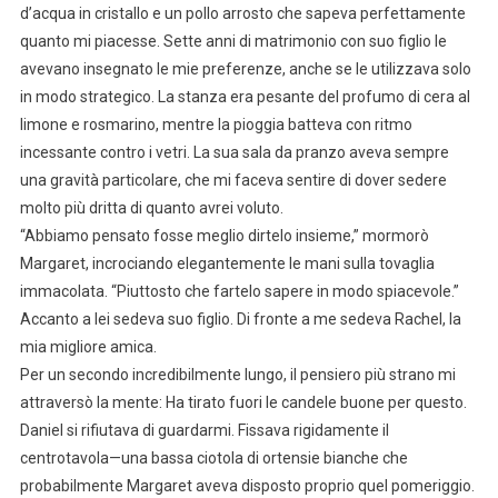
d’acqua in cristallo e un pollo arrosto che sapeva perfettamente
quanto mi piacesse. Sette anni di matrimonio con suo figlio le
avevano insegnato le mie preferenze, anche se le utilizzava solo
in modo strategico. La stanza era pesante del profumo di cera al
limone e rosmarino, mentre la pioggia batteva con ritmo
incessante contro i vetri. La sua sala da pranzo aveva sempre
una gravità particolare, che mi faceva sentire di dover sedere
molto più dritta di quanto avrei voluto.
“Abbiamo pensato fosse meglio dirtelo insieme,” mormorò
Margaret, incrociando elegantemente le mani sulla tovaglia
immacolata. “Piuttosto che fartelo sapere in modo spiacevole.”
Accanto a lei sedeva suo figlio. Di fronte a me sedeva Rachel, la
mia migliore amica.
Per un secondo incredibilmente lungo, il pensiero più strano mi
attraversò la mente: Ha tirato fuori le candele buone per questo.
Daniel si rifiutava di guardarmi. Fissava rigidamente il
centrotavola—una bassa ciotola di ortensie bianche che
probabilmente Margaret aveva disposto proprio quel pomeriggio.