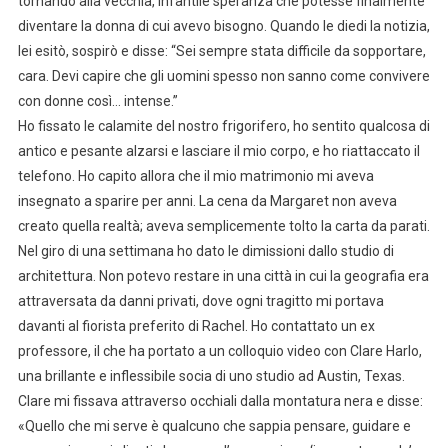
tornando alla vecchia, infantile speranza che potesse finalmente
diventare la donna di cui avevo bisogno. Quando le diedi la notizia,
lei esitò, sospirò e disse: “Sei sempre stata difficile da sopportare,
cara. Devi capire che gli uomini spesso non sanno come convivere
con donne così… intense.”
Ho fissato le calamite del nostro frigorifero, ho sentito qualcosa di
antico e pesante alzarsi e lasciare il mio corpo, e ho riattaccato il
telefono. Ho capito allora che il mio matrimonio mi aveva
insegnato a sparire per anni. La cena da Margaret non aveva
creato quella realtà; aveva semplicemente tolto la carta da parati.
Nel giro di una settimana ho dato le dimissioni dallo studio di
architettura. Non potevo restare in una città in cui la geografia era
attraversata da danni privati, dove ogni tragitto mi portava
davanti al fiorista preferito di Rachel. Ho contattato un ex
professore, il che ha portato a un colloquio video con Clare Harlo,
una brillante e inflessibile socia di uno studio ad Austin, Texas.
Clare mi fissava attraverso occhiali dalla montatura nera e disse:
«Quello che mi serve è qualcuno che sappia pensare, guidare e