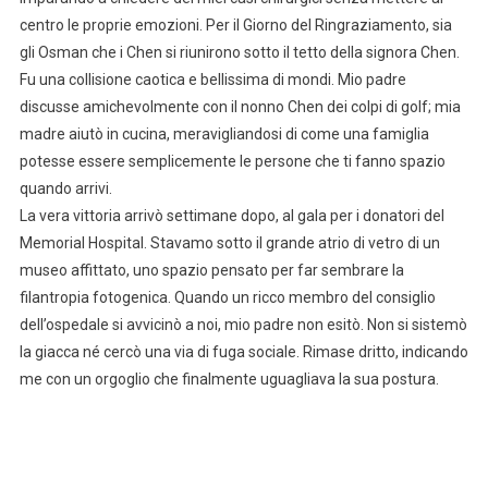
centro le proprie emozioni. Per il Giorno del Ringraziamento, sia
gli Osman che i Chen si riunirono sotto il tetto della signora Chen.
Fu una collisione caotica e bellissima di mondi. Mio padre
discusse amichevolmente con il nonno Chen dei colpi di golf; mia
madre aiutò in cucina, meravigliandosi di come una famiglia
potesse essere semplicemente le persone che ti fanno spazio
quando arrivi.
La vera vittoria arrivò settimane dopo, al gala per i donatori del
Memorial Hospital. Stavamo sotto il grande atrio di vetro di un
museo affittato, uno spazio pensato per far sembrare la
filantropia fotogenica. Quando un ricco membro del consiglio
dell’ospedale si avvicinò a noi, mio padre non esitò. Non si sistemò
la giacca né cercò una via di fuga sociale. Rimase dritto, indicando
me con un orgoglio che finalmente uguagliava la sua postura.