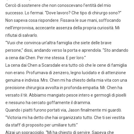
Cercò di sostenere che non conoscevano l’entità del mio
successo. Lo fermai. “Dove lavoro? Che tipo di chirurgo sono?”
Non sapeva cosa rispondere. Fissava le sue mani, soffocando
nell’improvvisa, accecante assenza della propria curiosità. Mi
rifiutai di salvarlo.
“Vuoi che convinca un’altra famiglia che siete delle brave
persone,” dissi, andando verso la porta e aprendola. “Sto andando
a cena dai Chen. Per me stessa. E per loro.”
La cena dai Chen a Scarsdale era tutto ciò che le cene di famiglia
non erano. Profumava di zenzero, legno lucidato e di attenzione
genuina e indivisa. Mrs. Chen mi ha chiesto della mia vita con una
precisione chirurgica avvolta in profonda empatia. Mr. Chen ha
versato il tè. Abbiamo mangiato pesce intero e germogli di piselli
e nessuno ha cercato goffamente il dramma.
Quando i piatti furono portati via, Jason finalmente mi guardò.
“Victoria mi ha detto che hai organizzato tutto. Che ti sei vestita
da staff di proposito per umiliare tutti.”
Alzai un sopracciglio. “Mi ha chiesto di servire. Sapeva che