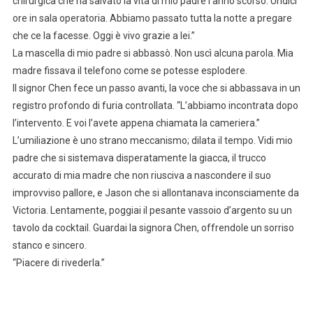
chirurgica che ha salvato la vita di mio padre l’anno scorso. Undici
ore in sala operatoria. Abbiamo passato tutta la notte a pregare
che ce la facesse. Oggi è vivo grazie a lei.”
La mascella di mio padre si abbassò. Non uscì alcuna parola. Mia
madre fissava il telefono come se potesse esplodere.
Il signor Chen fece un passo avanti, la voce che si abbassava in un
registro profondo di furia controllata. “L’abbiamo incontrata dopo
l’intervento. E voi l’avete appena chiamata la cameriera.”
L’umiliazione è uno strano meccanismo; dilata il tempo. Vidi mio
padre che si sistemava disperatamente la giacca, il trucco
accurato di mia madre che non riusciva a nascondere il suo
improvviso pallore, e Jason che si allontanava inconsciamente da
Victoria. Lentamente, poggiai il pesante vassoio d’argento su un
tavolo da cocktail. Guardai la signora Chen, offrendole un sorriso
stanco e sincero.
“Piacere di rivederla.”