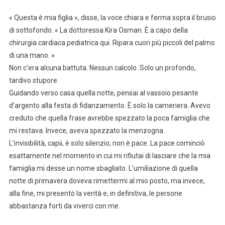
« Questa è mia figlia », disse, la voce chiara e ferma sopra il brusio
di sottofondo. « La dottoressa Kira Osman. È a capo della
chirurgia cardiaca pediatrica qui. Ripara cuori più piccoli del palmo
di una mano. »
Non c’era alcuna battuta. Nessun calcolo. Solo un profondo,
tardivo stupore.
Guidando verso casa quella notte, pensai al vassoio pesante
d’argento alla festa di fidanzamento. È solo la cameriera. Avevo
creduto che quella frase avrebbe spezzato la poca famiglia che
mi restava. Invece, aveva spezzato la menzogna.
L’invisibilità, capii, è solo silenzio; non è pace. La pace cominciò
esattamente nel momento in cui mi rifiutai di lasciare che la mia
famiglia mi desse un nome sbagliato. L’umiliazione di quella
notte di primavera doveva rimettermi al mio posto, ma invece,
alla fine, mi presentò la verità e, in definitiva, le persone
abbastanza forti da viverci con me.