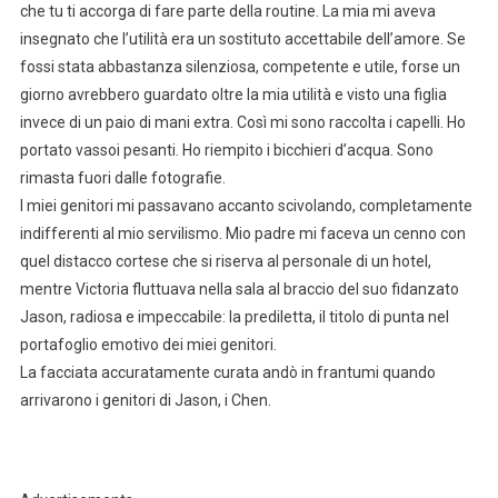
che tu ti accorga di fare parte della routine. La mia mi aveva
insegnato che l’utilità era un sostituto accettabile dell’amore. Se
fossi stata abbastanza silenziosa, competente e utile, forse un
giorno avrebbero guardato oltre la mia utilità e visto una figlia
invece di un paio di mani extra. Così mi sono raccolta i capelli. Ho
portato vassoi pesanti. Ho riempito i bicchieri d’acqua. Sono
rimasta fuori dalle fotografie.
I miei genitori mi passavano accanto scivolando, completamente
indifferenti al mio servilismo. Mio padre mi faceva un cenno con
quel distacco cortese che si riserva al personale di un hotel,
mentre Victoria fluttuava nella sala al braccio del suo fidanzato
Jason, radiosa e impeccabile: la prediletta, il titolo di punta nel
portafoglio emotivo dei miei genitori.
La facciata accuratamente curata andò in frantumi quando
arrivarono i genitori di Jason, i Chen.