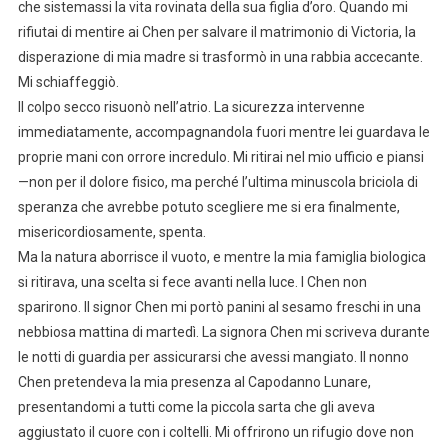
che sistemassi la vita rovinata della sua figlia d’oro. Quando mi
rifiutai di mentire ai Chen per salvare il matrimonio di Victoria, la
disperazione di mia madre si trasformò in una rabbia accecante.
Mi schiaffeggiò.
Il colpo secco risuonò nell’atrio. La sicurezza intervenne
immediatamente, accompagnandola fuori mentre lei guardava le
proprie mani con orrore incredulo. Mi ritirai nel mio ufficio e piansi
—non per il dolore fisico, ma perché l’ultima minuscola briciola di
speranza che avrebbe potuto scegliere me si era finalmente,
misericordiosamente, spenta.
Ma la natura aborrisce il vuoto, e mentre la mia famiglia biologica
si ritirava, una scelta si fece avanti nella luce. I Chen non
sparirono. Il signor Chen mi portò panini al sesamo freschi in una
nebbiosa mattina di martedì. La signora Chen mi scriveva durante
le notti di guardia per assicurarsi che avessi mangiato. Il nonno
Chen pretendeva la mia presenza al Capodanno Lunare,
presentandomi a tutti come la piccola sarta che gli aveva
aggiustato il cuore con i coltelli. Mi offrirono un rifugio dove non