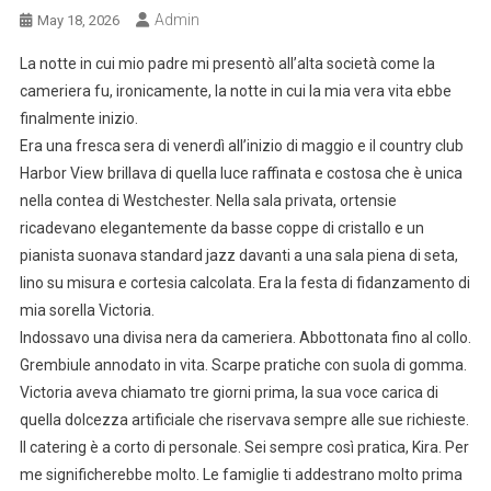
Admin
May 18, 2026
La notte in cui mio padre mi presentò all’alta società come la
cameriera fu, ironicamente, la notte in cui la mia vera vita ebbe
finalmente inizio.
Era una fresca sera di venerdì all’inizio di maggio e il country club
Harbor View brillava di quella luce raffinata e costosa che è unica
nella contea di Westchester. Nella sala privata, ortensie
ricadevano elegantemente da basse coppe di cristallo e un
pianista suonava standard jazz davanti a una sala piena di seta,
lino su misura e cortesia calcolata. Era la festa di fidanzamento di
mia sorella Victoria.
Indossavo una divisa nera da cameriera. Abbottonata fino al collo.
Grembiule annodato in vita. Scarpe pratiche con suola di gomma.
Victoria aveva chiamato tre giorni prima, la sua voce carica di
quella dolcezza artificiale che riservava sempre alle sue richieste.
Il catering è a corto di personale. Sei sempre così pratica, Kira. Per
me significherebbe molto. Le famiglie ti addestrano molto prima