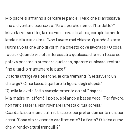
Mio padre si affannò a cercare le parole, il viso che si arrossava
fino a diventare paonazzo. “Kira… perché non ce l’hai detto?”
Mi voltai verso di lui, la mia voce priva di rabbia, completamente
letale nella sua calma. “Non l’avete mai chiesto. Quando è stata
l’ultima volta che uno di voi mi ha chiesto dove lavorassi? O cosa
faccio? Quando vi siete interessati a qualcosa che non fosse se
potevo passare a prendere qualcosa, riparare qualcosa, restare
fino a tardi o mantenere la pace?”
Victoria stringeva il telefono, le dita tremanti. “Sei davvero un
chirurgo? Ci hai lasciati qui fare la figura degli stupidi.”
“Quello lo avete fatto completamente da soli,” risposi.
Mia madre mi afferrò il polso, sibilando a bassa voce. “Per favore,
non farlo stasera. Non rovinare la festa di tua sorella.”
Guardai la sua mano sul mio braccio, poi profondamente nei suoi
occhi. “Cosa sto rovinando esattamente? La festa? O l’idea di me
che vi rendeva tutti tranquilli?”