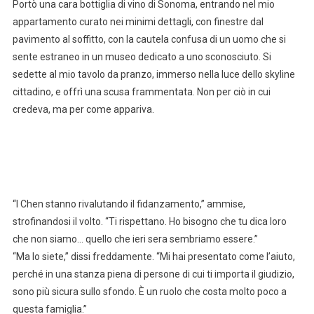
Portò una cara bottiglia di vino di Sonoma, entrando nel mio
appartamento curato nei minimi dettagli, con finestre dal
pavimento al soffitto, con la cautela confusa di un uomo che si
sente estraneo in un museo dedicato a uno sconosciuto. Si
sedette al mio tavolo da pranzo, immerso nella luce dello skyline
cittadino, e offrì una scusa frammentata. Non per ciò in cui
credeva, ma per come appariva.
“I Chen stanno rivalutando il fidanzamento,” ammise,
strofinandosi il volto. “Ti rispettano. Ho bisogno che tu dica loro
che non siamo… quello che ieri sera sembriamo essere.”
“Ma lo siete,” dissi freddamente. “Mi hai presentato come l’aiuto,
perché in una stanza piena di persone di cui ti importa il giudizio,
sono più sicura sullo sfondo. È un ruolo che costa molto poco a
questa famiglia.”