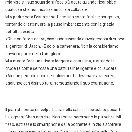
mio viso e il suo sguardo si fece più acuto quando riconobbe
qualcosa che non riusciva ancora a collocare.
Mio padre notò l’esitazione. Fece una risata facile e sbrigativa,
tentando di attenuare la pausa imbarazzante con la grazia
dell’alta società.
«Oh, non fateci caso», disse ridacchiando e rivolgendosi di nuovo
ai genitori di Jason. «È solo la cameriera. Non la consideriamo
davvero parte della famiglia.»
Mia madre fece una risata leggera e cristallina, trattando la
crudeltà come se fosse una battuta intelligente e collaudata.
«Alcune persone sono semplicemente destinate a servire»,
aggiunse con disinvoltura, sorseggiando il suo champagne.
Il pianista perse un colpo. L’aria nella sala si fece subito pesante.
La signora Chen non rise. Non sbatté nemmeno le palpebre. Mi
fissò, estrasse lo smartphone dalla pochette e iniziò a scorrere
con una precisione frenetica. Dopo qualche istante sollevò lo