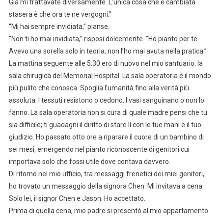
Già mi trattavate diversamente. L’unica cosa che è cambiata
stasera è che ora te ne vergogni.”
“Mi hai sempre invidiata,” pianse.
“Non ti ho mai invidiata,” risposi dolcemente. “Ho pianto per te.
Avevo una sorella solo in teoria, non l’ho mai avuta nella pratica.”
La mattina seguente alle 5:30 ero di nuovo nel mio santuario: la
sala chirugica del Memorial Hospital. La sala operatoria è il mondo
più pulito che conosca. Spoglia l’umanità fino alla verità più
assoluta. I tessuti resistono o cedono. I vasi sanguinano o non lo
fanno. La sala operatoria non si cura di quale madre pensi che tu
sia difficile; ti guadagni il diritto di stare lì con le tue mani e il tuo
giudizio. Ho passato otto ore a riparare il cuore di un bambino di
sei mesi, emergendo nel pianto riconoscente di genitori cui
importava solo che fossi utile dove contava davvero.
Di ritorno nel mio ufficio, tra messaggi frenetici dei miei genitori,
ho trovato un messaggio della signora Chen. Mi invitava a cena.
Solo lei, il signor Chen e Jason. Ho accettato.
Prima di quella cena, mio padre si presentò al mio appartamento.