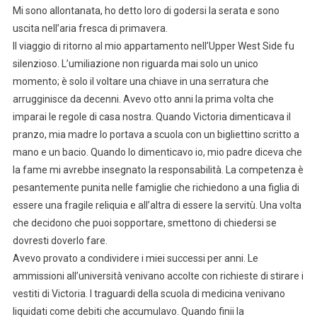
Mi sono allontanata, ho detto loro di godersi la serata e sono
uscita nell’aria fresca di primavera.
Il viaggio di ritorno al mio appartamento nell’Upper West Side fu
silenzioso. L’umiliazione non riguarda mai solo un unico
momento; è solo il voltare una chiave in una serratura che
arrugginisce da decenni. Avevo otto anni la prima volta che
imparai le regole di casa nostra. Quando Victoria dimenticava il
pranzo, mia madre lo portava a scuola con un bigliettino scritto a
mano e un bacio. Quando lo dimenticavo io, mio padre diceva che
la fame mi avrebbe insegnato la responsabilità. La competenza è
pesantemente punita nelle famiglie che richiedono a una figlia di
essere una fragile reliquia e all’altra di essere la servitù. Una volta
che decidono che puoi sopportare, smettono di chiedersi se
dovresti doverlo fare.
Avevo provato a condividere i miei successi per anni. Le
ammissioni all’università venivano accolte con richieste di stirare i
vestiti di Victoria. I traguardi della scuola di medicina venivano
liquidati come debiti che accumulavo. Quando finii la