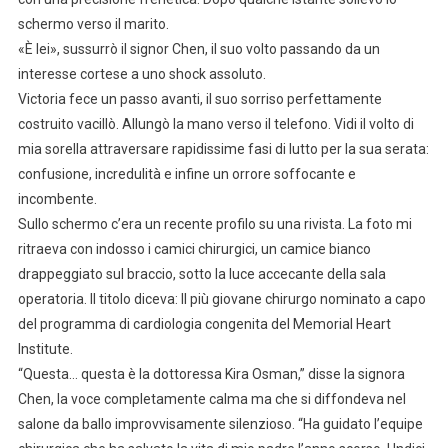
schermo verso il marito.
«È lei», sussurrò il signor Chen, il suo volto passando da un
interesse cortese a uno shock assoluto.
Victoria fece un passo avanti, il suo sorriso perfettamente
costruito vacillò. Allungò la mano verso il telefono. Vidi il volto di
mia sorella attraversare rapidissime fasi di lutto per la sua serata:
confusione, incredulità e infine un orrore soffocante e
incombente.
Sullo schermo c’era un recente profilo su una rivista. La foto mi
ritraeva con indosso i camici chirurgici, un camice bianco
drappeggiato sul braccio, sotto la luce accecante della sala
operatoria. Il titolo diceva: Il più giovane chirurgo nominato a capo
del programma di cardiologia congenita del Memorial Heart
Institute.
“Questa… questa è la dottoressa Kira Osman,” disse la signora
Chen, la voce completamente calma ma che si diffondeva nel
salone da ballo improvvisamente silenzioso. “Ha guidato l’equipe