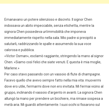
Emanavano un potere silenzioso e discreto. Il signor Chen
indossava un abito impeccabile, senza etichetta, mentre la
signora Chen possedeva un’immobilità che imponeva
immediatamente rispetto nella sala. Mio padre si precipitò a
salutarli, raddrizzando le spalle e assumendo la sua voce
calorosa e pubblica.
«Victor Osman», esclamò raggiante, stringendo la mano al signor
Chen. «Siamo così felici che siate venuti. E questa è mia moglie,
Marlene.»
Per caso stavo passando con un vassoio di flute di champagne.
Facevo quello che avevo sempre fatto nella mia vita: muovermi
dove ero utile, fermarmi dove non ero invitata. Mi fermai vicino al
gruppo, inclinando il vassoio d’argento in avanti. La signora Chen
allungò la mano per prendere un bicchiere, ma rimase sospesa a
metà aria. Mi guardò attentamente. I suoi occhi si fissarono sul