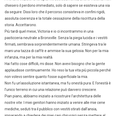
chiesero il perdono immediato, solo di sapere se esisteva una via
da seguire. Dissi loro che il percorso consisteva in confini rigidi,
assoluta coerenza e la totale cessazione della riscrittura della
storia. Accettarono.
Più tardi quel mese, Victoria e io ci incontrammo in una
pasticceria neutrale a Bronxville. Senza la piega lucida e i vestiti
firmati, sembrava sorprendentemente umana. Stringeva tra le
mani una tazza di caffè e ammise la sua gelosia. Non per la mia
infanzia, ma per la mia realtà.
Hai fatto cose difficili, mi disse. Non avevi bisogno che la gente
applaudisse continuamente. Ho reso la tua vita più piccola perché
non volevo sentire quanto fosse superficiale la mia.
Non fu un’assoluzione istantanea, ma fu onestà pura. E l’onestà è
l’unico terreno in cui una relazione può davvero crescere.
Pian piano, abbiamo iniziato a ricostruire l’architettura delle
nostre vite. I miei genitori hanno iniziato a venire alle mie cene
mediche, seduti tra il pubblico con vestiti stirati dall’ansia,
imparando a chiedere dei miei casi chirurgici senza mettere al