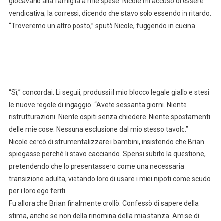
giocavano alla famiglia a mie spese. Nicole mi accusò di essere
vendicativa; la corressi, dicendo che stavo solo essendo in ritardo.
“Troveremo un altro posto,” sputò Nicole, fuggendo in cucina.
“Sì,” concordai. Li seguii, produssi il mio blocco legale giallo e stesi
le nuove regole di ingaggio. “Avete sessanta giorni. Niente
ristrutturazioni. Niente ospiti senza chiedere. Niente spostamenti
delle mie cose. Nessuna esclusione dal mio stesso tavolo.”
Nicole cercò di strumentalizzare i bambini, insistendo che Brian
spiegasse perché li stavo cacciando. Spensi subito la questione,
pretendendo che lo presentassero come una necessaria
transizione adulta, vietando loro di usare i miei nipoti come scudo
per i loro ego feriti.
Fu allora che Brian finalmente crollò. Confessò di sapere della
stima, anche se non della rinomina della mia stanza. Amise di