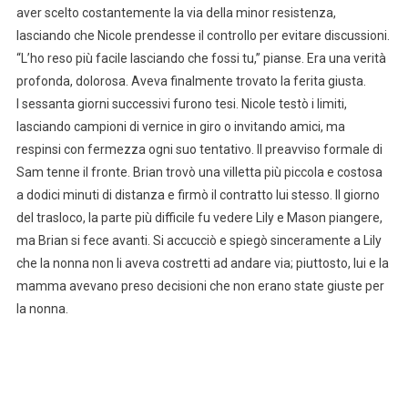
aver scelto costantemente la via della minor resistenza,
lasciando che Nicole prendesse il controllo per evitare discussioni.
“L’ho reso più facile lasciando che fossi tu,” pianse. Era una verità
profonda, dolorosa. Aveva finalmente trovato la ferita giusta.
I sessanta giorni successivi furono tesi. Nicole testò i limiti,
lasciando campioni di vernice in giro o invitando amici, ma
respinsi con fermezza ogni suo tentativo. Il preavviso formale di
Sam tenne il fronte. Brian trovò una villetta più piccola e costosa
a dodici minuti di distanza e firmò il contratto lui stesso. Il giorno
del trasloco, la parte più difficile fu vedere Lily e Mason piangere,
ma Brian si fece avanti. Si accucciò e spiegò sinceramente a Lily
che la nonna non li aveva costretti ad andare via; piuttosto, lui e la
mamma avevano preso decisioni che non erano state giuste per
la nonna.