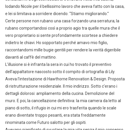
lodando Nicole per il bellissimo lavoro che aveva fatto con la casa,
e lei si limitava a sorridere dicendo: “Stiamo migliorando.”
Certe persone non rubano una casa forzando una serratura; la
rubano comportandosi così a proprio agio tra quelle mura che il
vero proprietario si sente profondamente scortese a chiedere
indietro le chiavi. Ho sopportato perché amavo mio figlio,
raccontandomi mille bugie gentili per rendere la verità digeribile
davanti al caffè del mattino.
L’illusione si è infranta la sera in cui ho trovato il preventivo
dell’appaltatore nascosto sotto il compito di ortografia di Lily.
Aveva l’intestazione di Hawthorne Renovation & Design. Proposta
di ristrutturazione residenziale. Il mio indirizzo. Sotto c’erano i
dettagli dolorosi: ampliamento della cucina. Demolizione del
muro. E poi, la cancellazione definitiva: la mia camera da letto al
piano di sotto, il rifugio in cui mi ero trasferita quando le scale
erano diventate troppo pesanti, era stata freddamente
rinominata come Futuro salotto per gli ospiti.
Avevano pianificato di svuotare la mia vita senza il mio consenso,