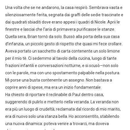
Una volta che se ne andarono, la casa respirò. Sembrava vasta e
silenziosamente ferita, segnata dai graffi delle sedie trascinate e
dai quadrati sbiaditi dove erano appesi i quadri di Nicole. Aprii le
finestre e lasciai che l’aria di primavera purificasse le stanze.
Quella sera, Brian tornò da solo. Bussò alla porta della sua casa
d’infanzia, un piccolo gesto di rispetto che quasi mi fece crollare.
Aveva portato un sacchetto di carta contenente un solo limone
per il mio tè. Ci sedemmo al tavolo della cucina, luogo di tante
frazioni infantili e conversazioni notturne, e si scusò—non solo
con le parole, ma con uno spostamento palpabile nella postura.
Mi porse una busta contenente un assegno. Non bastava a
coprire anni di spese, ma era un inizio fondamentale.
Ha chiesto di riportare il reclinabile di Paul dentro casa,
suggerendo di pulirlo e metterlo nella veranda. La veranda non
era più un luogo di crudeltà; reclamata dal ricordo di mio marito,
era di nuovo solo una stanza bella. Ho acconsentito, stabilendo
una nuova dinamica: poteva venire a trovarci, ma doveva