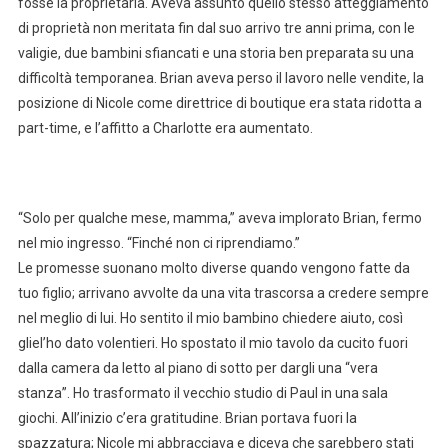
fosse la proprietaria. Aveva assunto quello stesso atteggiamento
di proprietà non meritata fin dal suo arrivo tre anni prima, con le
valigie, due bambini sfiancati e una storia ben preparata su una
difficoltà temporanea. Brian aveva perso il lavoro nelle vendite, la
posizione di Nicole come direttrice di boutique era stata ridotta a
part-time, e l’affitto a Charlotte era aumentato.
“Solo per qualche mese, mamma,” aveva implorato Brian, fermo
nel mio ingresso. “Finché non ci riprendiamo.”
Le promesse suonano molto diverse quando vengono fatte da
tuo figlio; arrivano avvolte da una vita trascorsa a credere sempre
nel meglio di lui. Ho sentito il mio bambino chiedere aiuto, così
gliel’ho dato volentieri. Ho spostato il mio tavolo da cucito fuori
dalla camera da letto al piano di sotto per dargli una “vera
stanza”. Ho trasformato il vecchio studio di Paul in una sala
giochi. All’inizio c’era gratitudine. Brian portava fuori la
spazzatura; Nicole mi abbracciava e diceva che sarebbero stati