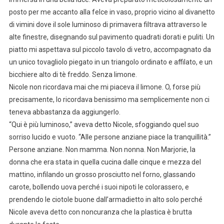
posto per me accanto alla felce in vaso, proprio vicino al divanetto
di vimini dove il sole luminoso di primavera filtrava attraverso le
alte finestre, disegnando sul pavimento quadrati dorati e puliti. Un
piatto mi aspettava sul piccolo tavolo di vetro, accompagnato da
un unico tovagliolo piegato in un triangolo ordinato e affilato, e un
bicchiere alto di tè freddo. Senza limone.
Nicole non ricordava mai che mi piaceva il limone. O, forse più
precisamente, lo ricordava benissimo ma semplicemente non ci
teneva abbastanza da aggiungerlo.
“Qui è più luminoso,” aveva detto Nicole, sfoggiando quel suo
sorriso lucido e vuoto. “Alle persone anziane piace la tranquillità.”
Persone anziane. Non mamma. Non nonna. Non Marjorie, la
donna che era stata in quella cucina dalle cinque e mezza del
mattino, infilando un grosso prosciutto nel forno, glassando
carote, bollendo uova perché i suoi nipoti le colorassero, e
prendendo le ciotole buone dall’armadietto in alto solo perché
Nicole aveva detto con noncuranza che la plastica è brutta