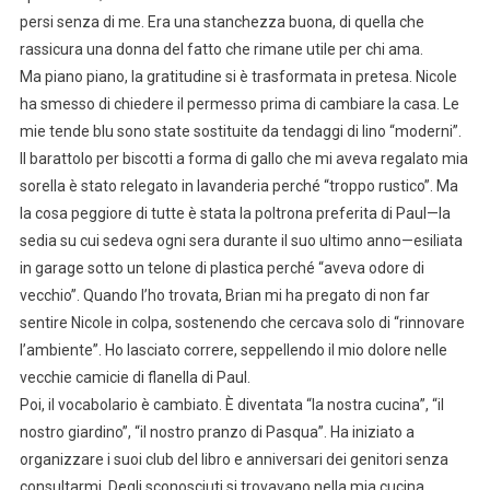
persi senza di me. Era una stanchezza buona, di quella che
rassicura una donna del fatto che rimane utile per chi ama.
Ma piano piano, la gratitudine si è trasformata in pretesa. Nicole
ha smesso di chiedere il permesso prima di cambiare la casa. Le
mie tende blu sono state sostituite da tendaggi di lino “moderni”.
Il barattolo per biscotti a forma di gallo che mi aveva regalato mia
sorella è stato relegato in lavanderia perché “troppo rustico”. Ma
la cosa peggiore di tutte è stata la poltrona preferita di Paul—la
sedia su cui sedeva ogni sera durante il suo ultimo anno—esiliata
in garage sotto un telone di plastica perché “aveva odore di
vecchio”. Quando l’ho trovata, Brian mi ha pregato di non far
sentire Nicole in colpa, sostenendo che cercava solo di “rinnovare
l’ambiente”. Ho lasciato correre, seppellendo il mio dolore nelle
vecchie camicie di flanella di Paul.
Poi, il vocabolario è cambiato. È diventata “la nostra cucina”, “il
nostro giardino”, “il nostro pranzo di Pasqua”. Ha iniziato a
organizzare i suoi club del libro e anniversari dei genitori senza
consultarmi. Degli sconosciuti si trovavano nella mia cucina,