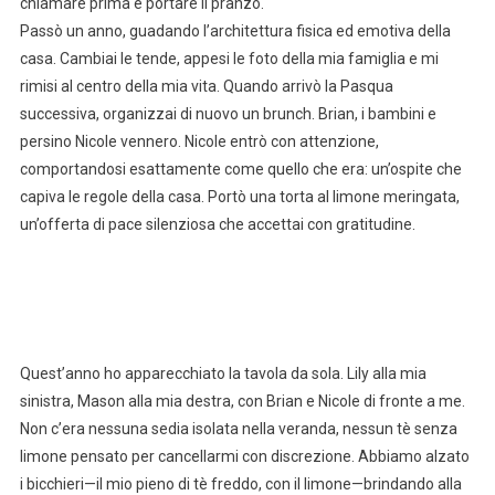
chiamare prima e portare il pranzo.
Passò un anno, guadando l’architettura fisica ed emotiva della
casa. Cambiai le tende, appesi le foto della mia famiglia e mi
rimisi al centro della mia vita. Quando arrivò la Pasqua
successiva, organizzai di nuovo un brunch. Brian, i bambini e
persino Nicole vennero. Nicole entrò con attenzione,
comportandosi esattamente come quello che era: un’ospite che
capiva le regole della casa. Portò una torta al limone meringata,
un’offerta di pace silenziosa che accettai con gratitudine.
Quest’anno ho apparecchiato la tavola da sola. Lily alla mia
sinistra, Mason alla mia destra, con Brian e Nicole di fronte a me.
Non c’era nessuna sedia isolata nella veranda, nessun tè senza
limone pensato per cancellarmi con discrezione. Abbiamo alzato
i bicchieri—il mio pieno di tè freddo, con il limone—brindando alla