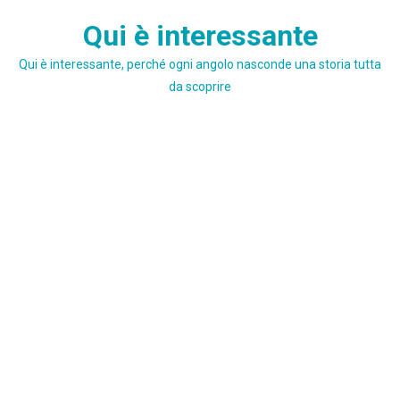
Skip
Qui è interessante
to
content
Qui è interessante, perché ogni angolo nasconde una storia tutta
da scoprire