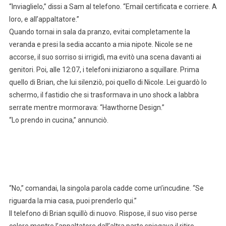
“Inviaglielo,” dissi a Sam al telefono. “Email certificata e corriere. A
loro, e all’appaltatore.”
Quando tornai in sala da pranzo, evitai completamente la
veranda e presi la sedia accanto a mia nipote. Nicole se ne
accorse, il suo sorriso si irrigidì, ma evitò una scena davanti ai
genitori. Poi, alle 12:07, i telefoni iniziarono a squillare. Prima
quello di Brian, che lui silenziò, poi quello di Nicole. Lei guardò lo
schermo, il fastidio che si trasformava in uno shock a labbra
serrate mentre mormorava: “Hawthorne Design.”
“Lo prendo in cucina,” annunciò.
“No,” comandai, la singola parola cadde come un’incudine. “Se
riguarda la mia casa, puoi prenderlo qui.”
Il telefono di Brian squillò di nuovo. Rispose, il suo viso perse