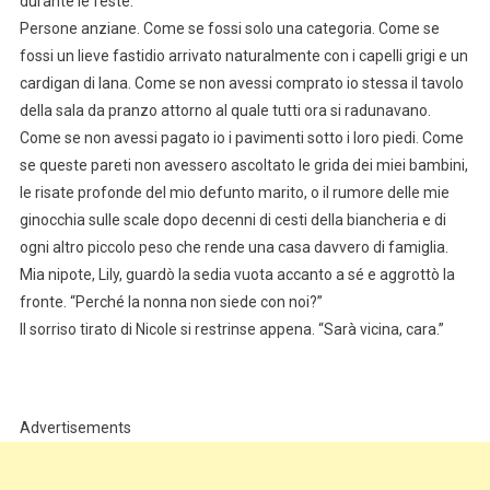
durante le feste.
Persone anziane. Come se fossi solo una categoria. Come se
fossi un lieve fastidio arrivato naturalmente con i capelli grigi e un
cardigan di lana. Come se non avessi comprato io stessa il tavolo
della sala da pranzo attorno al quale tutti ora si radunavano.
Come se non avessi pagato io i pavimenti sotto i loro piedi. Come
se queste pareti non avessero ascoltato le grida dei miei bambini,
le risate profonde del mio defunto marito, o il rumore delle mie
ginocchia sulle scale dopo decenni di cesti della biancheria e di
ogni altro piccolo peso che rende una casa davvero di famiglia.
Mia nipote, Lily, guardò la sedia vuota accanto a sé e aggrottò la
fronte. “Perché la nonna non siede con noi?”
Il sorriso tirato di Nicole si restrinse appena. “Sarà vicina, cara.”
Advertisements