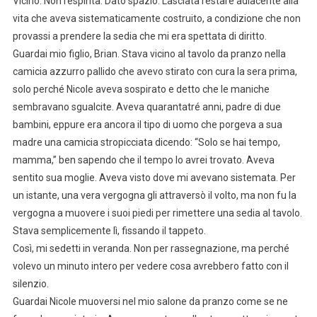
Vicino. Non respinta. Dato spazio. Lasciata restare adiacente alla
vita che aveva sistematicamente costruito, a condizione che non
provassi a prendere la sedia che mi era spettata di diritto.
Guardai mio figlio, Brian. Stava vicino al tavolo da pranzo nella
camicia azzurro pallido che avevo stirato con cura la sera prima,
solo perché Nicole aveva sospirato e detto che le maniche
sembravano sgualcite. Aveva quarantatré anni, padre di due
bambini, eppure era ancora il tipo di uomo che porgeva a sua
madre una camicia stropicciata dicendo: “Solo se hai tempo,
mamma,” ben sapendo che il tempo lo avrei trovato. Aveva
sentito sua moglie. Aveva visto dove mi avevano sistemata. Per
un istante, una vera vergogna gli attraversò il volto, ma non fu la
vergogna a muovere i suoi piedi per rimettere una sedia al tavolo.
Stava semplicemente lì, fissando il tappeto.
Così, mi sedetti in veranda. Non per rassegnazione, ma perché
volevo un minuto intero per vedere cosa avrebbero fatto con il
silenzio.
Guardai Nicole muoversi nel mio salone da pranzo come se ne