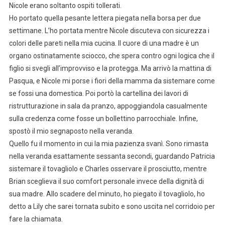
Nicole erano soltanto ospiti tollerati.
Ho portato quella pesante lettera piegata nella borsa per due
settimane. L’ho portata mentre Nicole discuteva con sicurezza i
colori delle pareti nella mia cucina. Il cuore di una madre è un
organo ostinatamente sciocco, che spera contro ogni logica che il
figlio si svegli all’improvviso e la protegga. Ma arrivò la mattina di
Pasqua, e Nicole mi porse i fiori della mamma da sistemare come
se fossi una domestica. Poi portò la cartellina dei lavori di
ristrutturazione in sala da pranzo, appoggiandola casualmente
sulla credenza come fosse un bollettino parrocchiale. Infine,
spostò il mio segnaposto nella veranda.
Quello fu il momento in cui la mia pazienza svanì. Sono rimasta
nella veranda esattamente sessanta secondi, guardando Patricia
sistemare il tovagliolo e Charles osservare il prosciutto, mentre
Brian sceglieva il suo comfort personale invece della dignità di
sua madre. Allo scadere del minuto, ho piegato il tovagliolo, ho
detto a Lily che sarei tornata subito e sono uscita nel corridoio per
fare la chiamata.