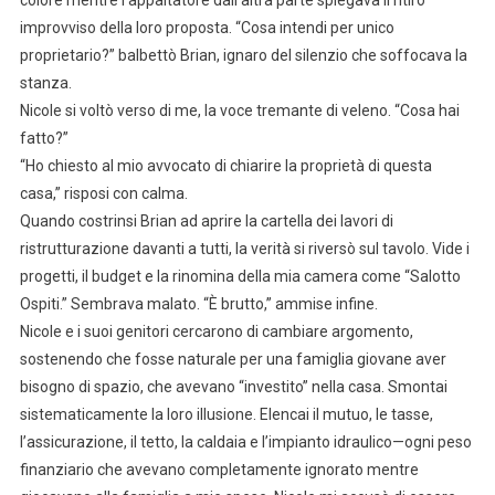
colore mentre l’appaltatore dall’altra parte spiegava il ritiro
improvviso della loro proposta. “Cosa intendi per unico
proprietario?” balbettò Brian, ignaro del silenzio che soffocava la
stanza.
Nicole si voltò verso di me, la voce tremante di veleno. “Cosa hai
fatto?”
“Ho chiesto al mio avvocato di chiarire la proprietà di questa
casa,” risposi con calma.
Quando costrinsi Brian ad aprire la cartella dei lavori di
ristrutturazione davanti a tutti, la verità si riversò sul tavolo. Vide i
progetti, il budget e la rinomina della mia camera come “Salotto
Ospiti.” Sembrava malato. “È brutto,” ammise infine.
Nicole e i suoi genitori cercarono di cambiare argomento,
sostenendo che fosse naturale per una famiglia giovane aver
bisogno di spazio, che avevano “investito” nella casa. Smontai
sistematicamente la loro illusione. Elencai il mutuo, le tasse,
l’assicurazione, il tetto, la caldaia e l’impianto idraulico—ogni peso
finanziario che avevano completamente ignorato mentre