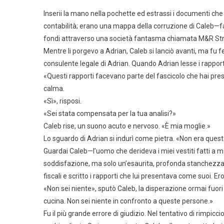
Inserii la mano nella pochette ed estrassi i documenti ch
contabilità; erano una mappa della corruzione di Caleb—fatt
fondi attraverso una società fantasma chiamata M&R Str
Mentre li porgevo a Adrian, Caleb si lanciò avanti, ma fu fe
consulente legale di Adrian. Quando Adrian lesse i rapporti,
«Questi rapporti facevano parte del fascicolo che hai pre
calma.
«Sì», risposi.
«Sei stata compensata per la tua analisi?»
Caleb rise, un suono acuto e nervoso. «È mia moglie.»
Lo sguardo di Adrian si indurì come pietra. «Non era ques
Guardai Caleb—l’uomo che derideva i miei vestiti fatti a 
soddisfazione, ma solo un’esaurita, profonda stanchezza. Di
fiscali e scritto i rapporti che lui presentava come suoi. Ero
«Non sei niente», sputò Caleb, la disperazione ormai fuori c
cucina. Non sei niente in confronto a queste persone.»
Fu il più grande errore di giudizio. Nel tentativo di rimpicci