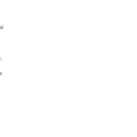
li
,
ro
.