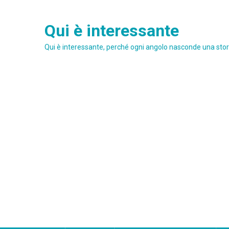
Skip
to
Qui è interessante
content
Qui è interessante, perché ogni angolo nasconde una stori