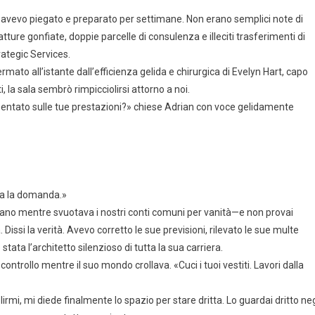
e avevo piegato e preparato per settimane. Non erano semplici note di
ure gonfiate, doppie parcelle di consulenza e illeciti trasferimenti di
ategic Services.
rmato all’istante dall’efficienza gelida e chirurgica di Evelyn Hart, capo
 la sala sembrò rimpicciolirsi attorno a noi.
sentato sulle tue prestazioni?» chiese Adrian con voce gelidamente
ta la domanda.»
mano mentre svuotava i nostri conti comuni per vanità—e non provai
ssi la verità. Avevo corretto le sue previsioni, rilevato le sue multe
 stata l’architetto silenzioso di tutta la sua carriera.
ontrollo mentre il suo mondo crollava. «Cuci i tuoi vestiti. Lavori dalla
olirmi, mi diede finalmente lo spazio per stare dritta. Lo guardai dritto neg