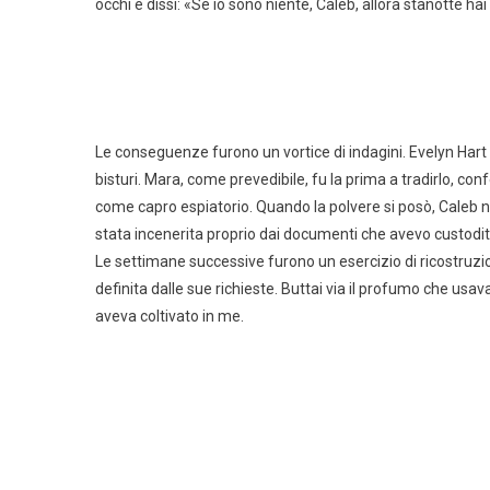
occhi e dissi: «Se io sono niente, Caleb, allora stanotte ha
Le conseguenze furono un vortice di indagini. Evelyn Hart 
bisturi. Mara, come prevedibile, fu la prima a tradirlo, 
come capro espiatorio. Quando la polvere si posò, Caleb no
stata incenerita proprio dai documenti che avevo custod
Le settimane successive furono un esercizio di ricostruzio
definita dalle sue richieste. Buttai via il profumo che us
aveva coltivato in me.