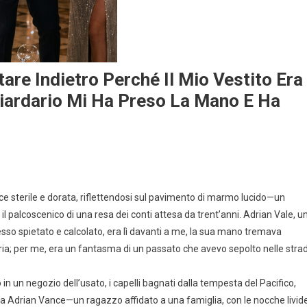
are Indietro Perché Il Mio Vestito Era
iardario Mi Ha Preso La Mano E Ha
ce sterile e dorata, riflettendosi sul pavimento di marmo lucido—un
il palcoscenico di una resa dei conti attesa da trent’anni. Adrian Vale, u
so spietato e calcolato, era lì davanti a me, la sua mano tremava
stria; per me, era un fantasma di un passato che avevo sepolto nelle stra
n un negozio dell’usato, i capelli bagnati dalla tempesta del Pacifico,
ra Adrian Vance—un ragazzo affidato a una famiglia, con le nocche livid