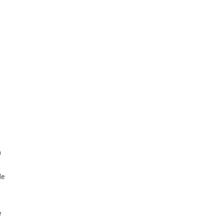
n
de
e