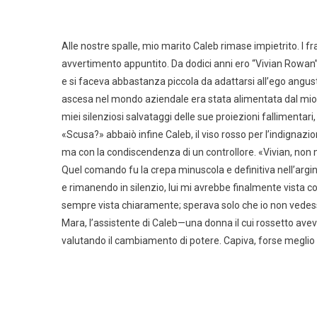
Alle nostre spalle, mio marito Caleb rimase impietrito. I 
avvertimento appuntito. Da dodici anni ero “Vivian Rowan”,
e si faceva abbastanza piccola da adattarsi all’ego angu
ascesa nel mondo aziendale era stata alimentata dal mio la
miei silenziosi salvataggi delle sue proiezioni fallimentar
«Scusa?» abbaiò infine Caleb, il viso rosso per l’indignazi
ma con la condiscendenza di un controllore. «Vivian, non
Quel comando fu la crepa minuscola e definitiva nell’argi
e rimanendo in silenzio, lui mi avrebbe finalmente vista
sempre vista chiaramente; sperava solo che io non vedes
Mara, l’assistente di Caleb—una donna il cui rossetto av
valutando il cambiamento di potere. Capiva, forse meglio 