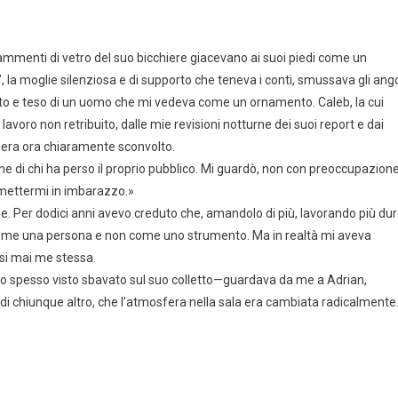
frammenti di vetro del suo bicchiere giacevano ai suoi piedi come un
 la moglie silenziosa e di supporto che teneva i conti, smussava gli ango
sto e teso di un uomo che mi vedeva come un ornamento. Caleb, la cui
voro non retribuito, dalle mie revisioni notturne dei suoi report e dai
i, era ora chiaramente sconvolto.
one di chi ha perso il proprio pubblico. Mi guardò, non con preoccupazione
 mettermi in imbarazzo.»
ne. Per dodici anni avevo creduto che, amandolo di più, lavorando più du
 come una persona e non come uno strumento. Ma in realtà mi aveva
si mai me stessa.
evo spesso visto sbavato sul suo colletto—guardava da me a Adrian,
di chiunque altro, che l’atmosfera nella sala era cambiata radicalmente