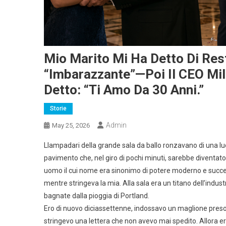
Mio Marito Mi Ha Detto Di Rest
“imbarazzante”—Poi Il CEO Mil
Detto: “Ti Amo Da 30 Anni.”
Storie
Admin
May 25, 2026
Llampadari della grande sala da ballo ronzavano di una lu
pavimento che, nel giro di pochi minuti, sarebbe diventato 
uomo il cui nome era sinonimo di potere moderno e succes
mentre stringeva la mia. Alla sala era un titano dell’indu
bagnate dalla pioggia di Portland.
Ero di nuovo diciassettenne, indossavo un maglione preso i
stringevo una lettera che non avevo mai spedito. Allora e