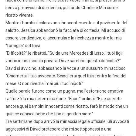
senza preavviso di domenica, portando Charlie e Mia come
ricatto vivente.
Mentre i bambini coloravano innocentemente sul pavimento del
salotto, Jessica abbandonò la facciata di cortesia. Mi accusò di
essere vendicativa, di accumulare la ricchezza mentre la mia
“famiglia” soffriva.
“Difficoltà?” le ribattei. “Guida una Mercedes di lusso. I tuoi figli
vanno in una scuola privata. Dove sarebbe questa difficoltà?”
David si avvicinò, abbassando la voce a un sussurro minaccioso.
“Chiamerai il tuo avvocato. Scioglierai quel trust entro la fine del
mese. O non rivedrai mai più i tuoi nipoti.”
Quelle parole furono come un pugno, ma l’estorsione emotiva
rafforzò la mia determinazione. “Fuori,” ordinai. “E se userete
ancora quei bambini innocenti come ricatto, farò in modo che un
giudice capisca bene che tipo di genitori siete.”
Tre settimane dopo arrivò la minaccia legale ufficiale. Gli avvocati
aggressivi di David pretesero che mi sottoponessi a una