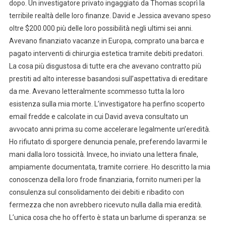
dopo. Un investigatore privato ingaggiato da Thomas scoprì la
terribile realtà delle loro finanze. David e Jessica avevano speso
oltre $200.000 più delle loro possibilità negli ultimi sei anni.
Avevano finanziato vacanze in Europa, comprato una barca e
pagato interventi di chirurgia estetica tramite debiti predatori.
La cosa più disgustosa di tutte era che avevano contratto più
prestiti ad alto interesse basandosi sull’aspettativa di ereditare
da me. Avevano letteralmente scommesso tutta la loro
esistenza sulla mia morte. L’investigatore ha perfino scoperto
email fredde e calcolate in cui David aveva consultato un
avvocato anni prima su come accelerare legalmente un’eredità.
Ho rifiutato di sporgere denuncia penale, preferendo lavarmi le
mani dalla loro tossicità. Invece, ho inviato una lettera finale,
ampiamente documentata, tramite corriere. Ho descritto la mia
conoscenza della loro frode finanziaria, fornito numeri per la
consulenza sul consolidamento dei debiti e ribadito con
fermezza che non avrebbero ricevuto nulla dalla mia eredità.
L’unica cosa che ho offerto è stata un barlume di speranza: se