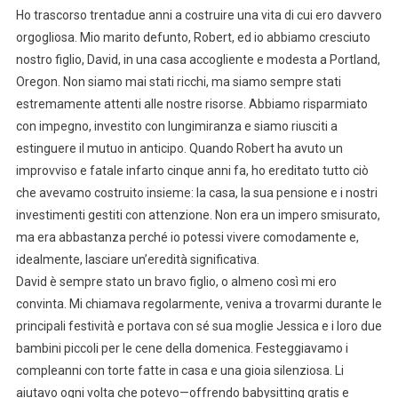
Ho trascorso trentadue anni a costruire una vita di cui ero davvero
orgogliosa. Mio marito defunto, Robert, ed io abbiamo cresciuto
nostro figlio, David, in una casa accogliente e modesta a Portland,
Oregon. Non siamo mai stati ricchi, ma siamo sempre stati
estremamente attenti alle nostre risorse. Abbiamo risparmiato
con impegno, investito con lungimiranza e siamo riusciti a
estinguere il mutuo in anticipo. Quando Robert ha avuto un
improvviso e fatale infarto cinque anni fa, ho ereditato tutto ciò
che avevamo costruito insieme: la casa, la sua pensione e i nostri
investimenti gestiti con attenzione. Non era un impero smisurato,
ma era abbastanza perché io potessi vivere comodamente e,
idealmente, lasciare un’eredità significativa.
David è sempre stato un bravo figlio, o almeno così mi ero
convinta. Mi chiamava regolarmente, veniva a trovarmi durante le
principali festività e portava con sé sua moglie Jessica e i loro due
bambini piccoli per le cene della domenica. Festeggiavamo i
compleanni con torte fatte in casa e una gioia silenziosa. Li
aiutavo ogni volta che potevo—offrendo babysitting gratis e