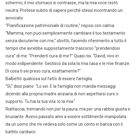
schermo, il mio stomaco si contrasse, ma la mia voce restò
neutra. Pretese subito di sapere perché stessi incontrando un
avvocato.
“Pianificazione patrimoniale di routine,” risposi con calma.
“Mamma, non puoi semplicemente cambiare il tuo testamento
senza discuterne con me,” sbottò, facendo riferimento a tutto il
tempo che avrebbe suppostamente trascorso “prendendosi
cura” di me. “Prenderti cura di me?” Quasi risi. “David, vivo in
modo indipendente. Gestisco da sola la mia casa e le mie finanze.
Di cosa ti sei preso cura, esattamente?”
Balbettò qualcosa sul fatto di essere famiglia.
“Sì,” dissi piano. “Lo sei. E la famiglia non manda messaggi
dicendo alla propria madre anziana di non aspettarsi cure o
supporto. Tu hai la tua vita. Io la mia.”
Riattaccai, tremando non per la paura, ma per una rabbia giusta e
bruciante. Avevo passato anni a essere sottilmente manipolata
da un uomo che mi vedeva solo come un conto in banca con il
battito cardiaco.