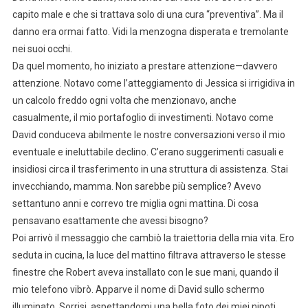
capito male e che si trattava solo di una cura “preventiva”. Ma il
danno era ormai fatto. Vidi la menzogna disperata e tremolante
nei suoi occhi.
Da quel momento, ho iniziato a prestare attenzione—davvero
attenzione. Notavo come l’atteggiamento di Jessica si irrigidiva in
un calcolo freddo ogni volta che menzionavo, anche
casualmente, il mio portafoglio di investimenti. Notavo come
David conduceva abilmente le nostre conversazioni verso il mio
eventuale e ineluttabile declino. C’erano suggerimenti casuali e
insidiosi circa il trasferimento in una struttura di assistenza. Stai
invecchiando, mamma. Non sarebbe più semplice? Avevo
settantuno anni e correvo tre miglia ogni mattina. Di cosa
pensavano esattamente che avessi bisogno?
Poi arrivò il messaggio che cambiò la traiettoria della mia vita. Ero
seduta in cucina, la luce del mattino filtrava attraverso le stesse
finestre che Robert aveva installato con le sue mani, quando il
mio telefono vibrò. Apparve il nome di David sullo schermo
illuminato. Sorrisi, aspettandomi una bella foto dei miei nipoti.