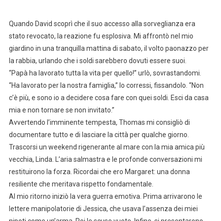
Quando David scoprì che il suo accesso alla sorveglianza era
stato revocato, la reazione fu esplosiva. Mi affrontò nel mio
giardino in una tranquilla mattina di sabato, il volto paonazzo per
la rabbia, urlando che i soldi sarebbero dovuti essere suoi.
“Papà ha lavorato tutta la vita per quello!” urlò, sovrastandomi.
“Ha lavorato per la nostra famiglia,” lo corressi, fissandolo. “Non
c’è più, e sono io a decidere cosa fare con quei soldi. Esci da casa
mia e non tornare se non invitato.”
Avvertendo l’imminente tempesta, Thomas mi consigliò di
documentare tutto e di lasciare la città per qualche giorno.
Trascorsi un weekend rigenerante al mare con la mia amica più
vecchia, Linda. L’aria salmastra e le profonde conversazioni mi
restituirono la forza. Ricordai che ero Margaret: una donna
resiliente che meritava rispetto fondamentale.
Al mio ritorno iniziò la vera guerra emotiva. Prima arrivarono le
lettere manipolatorie di Jessica, che usava l’assenza dei miei
nipoti come un’arma. Poi le scuse vuote. Infine, si presentarono