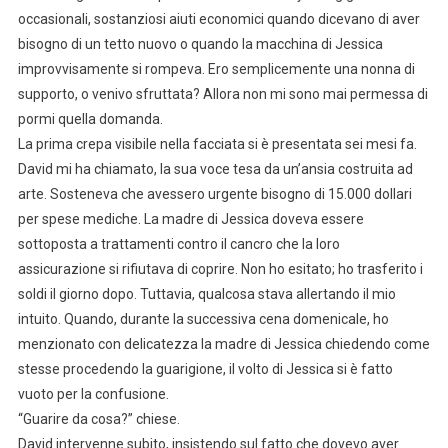
occasionali, sostanziosi aiuti economici quando dicevano di aver
bisogno di un tetto nuovo o quando la macchina di Jessica
improvvisamente si rompeva. Ero semplicemente una nonna di
supporto, o venivo sfruttata? Allora non mi sono mai permessa di
pormi quella domanda.
La prima crepa visibile nella facciata si è presentata sei mesi fa.
David mi ha chiamato, la sua voce tesa da un’ansia costruita ad
arte. Sosteneva che avessero urgente bisogno di 15.000 dollari
per spese mediche. La madre di Jessica doveva essere
sottoposta a trattamenti contro il cancro che la loro
assicurazione si rifiutava di coprire. Non ho esitato; ho trasferito i
soldi il giorno dopo. Tuttavia, qualcosa stava allertando il mio
intuito. Quando, durante la successiva cena domenicale, ho
menzionato con delicatezza la madre di Jessica chiedendo come
stesse procedendo la guarigione, il volto di Jessica si è fatto
vuoto per la confusione.
“Guarire da cosa?” chiese.
David intervenne subito, insistendo sul fatto che dovevo aver