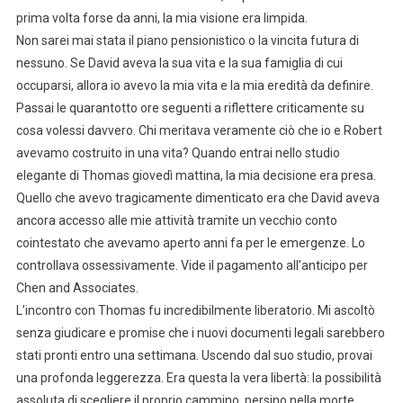
prima volta forse da anni, la mia visione era limpida.
Non sarei mai stata il piano pensionistico o la vincita futura di
nessuno. Se David aveva la sua vita e la sua famiglia di cui
occuparsi, allora io avevo la mia vita e la mia eredità da definire.
Passai le quarantotto ore seguenti a riflettere criticamente su
cosa volessi davvero. Chi meritava veramente ciò che io e Robert
avevamo costruito in una vita? Quando entrai nello studio
elegante di Thomas giovedì mattina, la mia decisione era presa.
Quello che avevo tragicamente dimenticato era che David aveva
ancora accesso alle mie attività tramite un vecchio conto
cointestato che avevamo aperto anni fa per le emergenze. Lo
controllava ossessivamente. Vide il pagamento all’anticipo per
Chen and Associates.
L’incontro con Thomas fu incredibilmente liberatorio. Mi ascoltò
senza giudicare e promise che i nuovi documenti legali sarebbero
stati pronti entro una settimana. Uscendo dal suo studio, provai
una profonda leggerezza. Era questa la vera libertà: la possibilità
assoluta di scegliere il proprio cammino, persino nella morte.