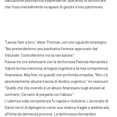
valutazione psichiatrica indipendente, sperando di dimostrare
che fossi mentalmente incapace di gestire il mio patrimonio.
“Lascia fare a loro,” disse Thomas, con uno sguardo strategico.
“Noi pretenderemo uno psichiatra forense approvato dal
tribunale. Controlleremo noi la narrazione.”
Passai tre ore estenuanti con la dottoressa Patricia Hernandez.
Valutò la mia memoria, la logica cognitiva e la mia competenza
finanziaria. Alla fine, mi guardò con profonda empatia. “Non c’è
assolutamente alcuna traccia di declino cognitivo,” mi rassicurò.
“Quello che sta vivendo è un abuso finanziario sugli anziani al
contrario. Cercano di piegarla con l’abuso.”
L’udienza sulla competenza fu rapida e risolutiva. L’avvocato di
David cercò di dipingermi come una vedova fragile e addolorata,
affetta da demenza precoce. La dottoressa Hernandez