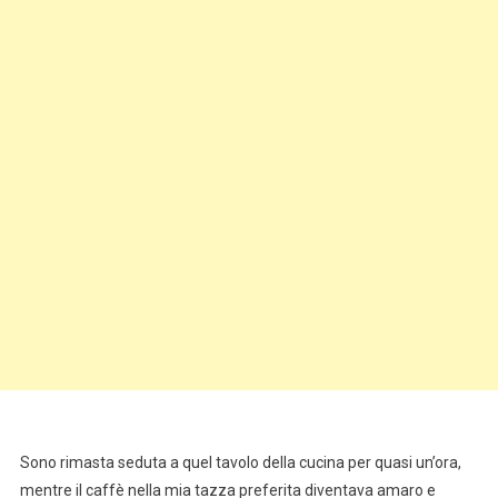
Sono rimasta seduta a quel tavolo della cucina per quasi un’ora,
mentre il caffè nella mia tazza preferita diventava amaro e