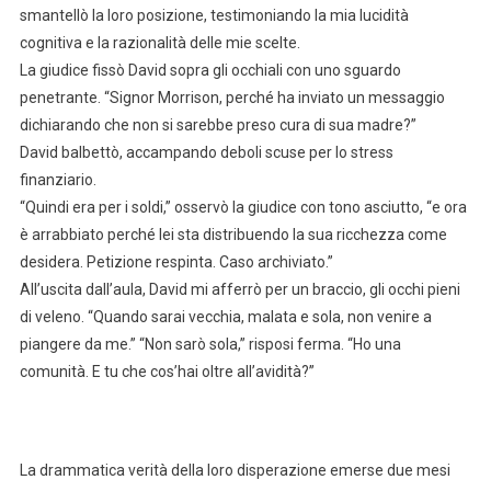
smantellò la loro posizione, testimoniando la mia lucidità
cognitiva e la razionalità delle mie scelte.
La giudice fissò David sopra gli occhiali con uno sguardo
penetrante. “Signor Morrison, perché ha inviato un messaggio
dichiarando che non si sarebbe preso cura di sua madre?”
David balbettò, accampando deboli scuse per lo stress
finanziario.
“Quindi era per i soldi,” osservò la giudice con tono asciutto, “e ora
è arrabbiato perché lei sta distribuendo la sua ricchezza come
desidera. Petizione respinta. Caso archiviato.”
All’uscita dall’aula, David mi afferrò per un braccio, gli occhi pieni
di veleno. “Quando sarai vecchia, malata e sola, non venire a
piangere da me.” “Non sarò sola,” risposi ferma. “Ho una
comunità. E tu che cos’hai oltre all’avidità?”
La drammatica verità della loro disperazione emerse due mesi