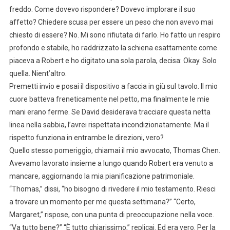
freddo. Come dovevo rispondere? Dovevo implorare il suo
affetto? Chiedere scusa per essere un peso che non avevo mai
chiesto di essere? No. Mi sono rifiutata di farlo. Ho fatto un respiro
profondo e stabile, ho raddrizzato la schiena esattamente come
piaceva a Robert e ho digitato una sola parola, decisa: Okay. Solo
quella. Nient’altro.
Premetti invio e posai il dispositivo a faccia in giù sul tavolo. Il mio
cuore batteva freneticamente nel petto, ma finalmente le mie
mani erano ferme. Se David desiderava tracciare questa netta
linea nella sabbia, l’avrei rispettata incondizionatamente. Ma il
rispetto funziona in entrambe le direzioni, vero?
Quello stesso pomeriggio, chiamai il mio avvocato, Thomas Chen.
Avevamo lavorato insieme a lungo quando Robert era venuto a
mancare, aggiornando la mia pianificazione patrimoniale.
“Thomas,” dissi, “ho bisogno di rivedere il mio testamento. Riesci
a trovare un momento per me questa settimana?” “Certo,
Margaret,” rispose, con una punta di preoccupazione nella voce.
“Va tutto bene?” “È tutto chiarissimo,” replicai. Ed era vero. Per la