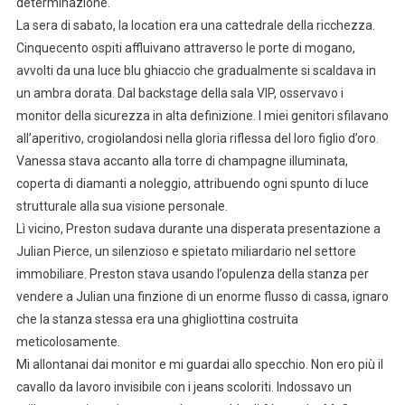
determinazione.
La sera di sabato, la location era una cattedrale della ricchezza.
Cinquecento ospiti affluivano attraverso le porte di mogano,
avvolti da una luce blu ghiaccio che gradualmente si scaldava in
un ambra dorata. Dal backstage della sala VIP, osservavo i
monitor della sicurezza in alta definizione. I miei genitori sfilavano
all’aperitivo, crogiolandosi nella gloria riflessa del loro figlio d’oro.
Vanessa stava accanto alla torre di champagne illuminata,
coperta di diamanti a noleggio, attribuendo ogni spunto di luce
strutturale alla sua visione personale.
Lì vicino, Preston sudava durante una disperata presentazione a
Julian Pierce, un silenzioso e spietato miliardario nel settore
immobiliare. Preston stava usando l’opulenza della stanza per
vendere a Julian una finzione di un enorme flusso di cassa, ignaro
che la stanza stessa era una ghigliottina costruita
meticolosamente.
Mi allontanai dai monitor e mi guardai allo specchio. Non ero più il
cavallo da lavoro invisibile con i jeans scoloriti. Indossavo un