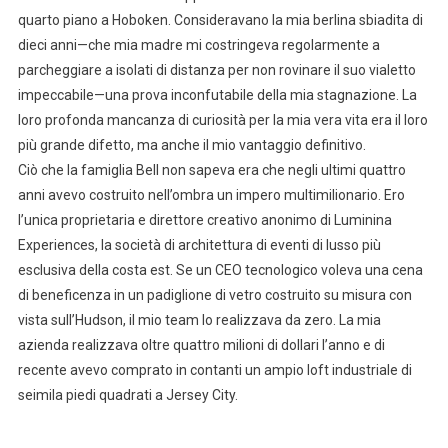
quarto piano a Hoboken. Consideravano la mia berlina sbiadita di
dieci anni—che mia madre mi costringeva regolarmente a
parcheggiare a isolati di distanza per non rovinare il suo vialetto
impeccabile—una prova inconfutabile della mia stagnazione. La
loro profonda mancanza di curiosità per la mia vera vita era il loro
più grande difetto, ma anche il mio vantaggio definitivo.
Ciò che la famiglia Bell non sapeva era che negli ultimi quattro
anni avevo costruito nell’ombra un impero multimilionario. Ero
l’unica proprietaria e direttore creativo anonimo di Luminina
Experiences, la società di architettura di eventi di lusso più
esclusiva della costa est. Se un CEO tecnologico voleva una cena
di beneficenza in un padiglione di vetro costruito su misura con
vista sull’Hudson, il mio team lo realizzava da zero. La mia
azienda realizzava oltre quattro milioni di dollari l’anno e di
recente avevo comprato in contanti un ampio loft industriale di
seimila piedi quadrati a Jersey City.