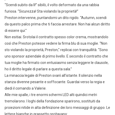
“Scendi subito da lì!” sibilò, il volto deformato da una rabbia
furiosa. “Sicurezza! Sta violando la proprietà!”
Preston intervenne, puntandomi un dito rigido. “Autumn, scendi
da questo palco prima che ti faccia arrestare. Non hai alcun diritto
di essere qui.”
Non esitiai. Srotolai il contratto spesso color crema, mostrandolo
così che Preston potesse vedere la firma blu di sua moglie. “Non
sto violando la proprietà, Preston,” replicai con tranquillità. “Sono
uno sponsor aziendale di primo livello. E secondo il contratto che
tua moglie ha firmato con entusiasmo senza leggere le clausole,
ho il diritto legale di parlare a questa sala.”
La minaccia legale di Preston svanì all’istante. Il silenzio nella
stanza divenne pesante e soffocante. Guardai verso la regia e
diedi il comando a Valerie.
Alle mie spalle, i tre enormi schermi LED alti quindici metri
tremolarono. I loghi della fondazione sparirono, sostituiti da
proiezioni nitide in alta definizione dei loro messaggi di gruppo. Le
lettere bianche in grassetto recitavano: