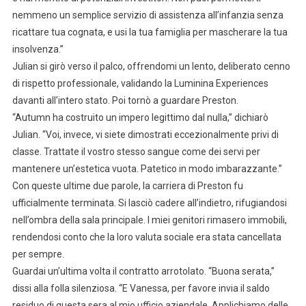
nemmeno un semplice servizio di assistenza all’infanzia senza
ricattare tua cognata, e usi la tua famiglia per mascherare la tua
insolvenza.”
Julian si girò verso il palco, offrendomi un lento, deliberato cenno
di rispetto professionale, validando la Luminina Experiences
davanti all’intero stato. Poi tornò a guardare Preston.
“Autumn ha costruito un impero legittimo dal nulla,” dichiarò
Julian. “Voi, invece, vi siete dimostrati eccezionalmente privi di
classe. Trattate il vostro stesso sangue come dei servi per
mantenere un’estetica vuota. Patetico in modo imbarazzante.”
Con queste ultime due parole, la carriera di Preston fu
ufficialmente terminata. Si lasciò cadere all’indietro, rifugiandosi
nell’ombra della sala principale. I miei genitori rimasero immobili,
rendendosi conto che la loro valuta sociale era stata cancellata
per sempre.
Guardai un’ultima volta il contratto arrotolato. “Buona serata,”
dissi alla folla silenziosa. “E Vanessa, per favore invia il saldo
residuo di questa sera al mio ufficio aziendale. Applichiamo delle