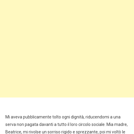
Mi aveva pubblicamente tolto ogni dignità, riducendomi a una
serva non pagata davanti a tutto il loro circolo sociale. Mia madre,
Beatrice, mi rivolse un sorriso rigido e sprezzante, poi mi voltò le