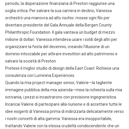
periodo, la disperazione finanziaria di Preston raggiunse una
soglia critica. Per salvare la sua carriera in declino, Vanessa
orchestrò una manovra ad alto rischio: mosse ogni filo per
diventare presidente del Gala Annuale della Bergen County
Philanthropic Foundation. Il gala vantava un budget di mezzo
milione di dollari. Vanessa intendeva usare i soldi degli altri per
organizzare la festa del decennio, creando l’illusione di un
dominio intoccabile per attirare investitori ad alto patrimonio e
salvare la società di Preston.
Pretese il miglior studio di design della East Coast. Richiese una
consulenza con Luminina Experiences.
Quando la mia project manager senior, Valerie—la tagliente
immagine pubblica della mia azienda—mise la richiesta sulla mia
scrivania, i pezzi si incastrarono con precisione ingegneristica.
Incaricai Valerie di partecipare alla riunione e di accettare tutte le
idee esigenti di Vanessa prima di indirizzarla delicatamente verso
i nostri concetti di alta gamma. Vanessa era insopportabile,
trattando Valerie con la stessa crudeltà condiscendente che un