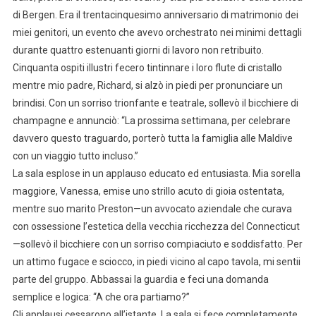
di Bergen. Era il trentacinquesimo anniversario di matrimonio dei
miei genitori, un evento che avevo orchestrato nei minimi dettagli
durante quattro estenuanti giorni di lavoro non retribuito.
Cinquanta ospiti illustri fecero tintinnare i loro flute di cristallo
mentre mio padre, Richard, si alzò in piedi per pronunciare un
brindisi. Con un sorriso trionfante e teatrale, sollevò il bicchiere di
champagne e annunciò: “La prossima settimana, per celebrare
davvero questo traguardo, porterò tutta la famiglia alle Maldive
con un viaggio tutto incluso.”
La sala esplose in un applauso educato ed entusiasta. Mia sorella
maggiore, Vanessa, emise uno strillo acuto di gioia ostentata,
mentre suo marito Preston—un avvocato aziendale che curava
con ossessione l’estetica della vecchia ricchezza del Connecticut
—sollevò il bicchiere con un sorriso compiaciuto e soddisfatto. Per
un attimo fugace e sciocco, in piedi vicino al capo tavola, mi sentii
parte del gruppo. Abbassai la guardia e feci una domanda
semplice e logica: “A che ora partiamo?”
Gli applausi cessarono all’istante. La sala si fece completamente