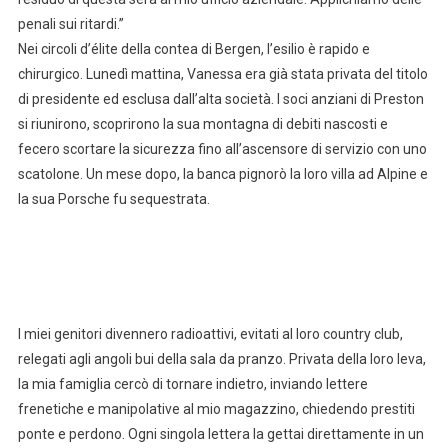
penali sui ritardi.”
Nei circoli d’élite della contea di Bergen, l’esilio è rapido e
chirurgico. Lunedì mattina, Vanessa era già stata privata del titolo
di presidente ed esclusa dall’alta società. I soci anziani di Preston
si riunirono, scoprirono la sua montagna di debiti nascosti e
fecero scortare la sicurezza fino all’ascensore di servizio con uno
scatolone. Un mese dopo, la banca pignorò la loro villa ad Alpine e
la sua Porsche fu sequestrata.
I miei genitori divennero radioattivi, evitati al loro country club,
relegati agli angoli bui della sala da pranzo. Privata della loro leva,
la mia famiglia cercò di tornare indietro, inviando lettere
frenetiche e manipolative al mio magazzino, chiedendo prestiti
ponte e perdono. Ogni singola lettera la gettai direttamente in un