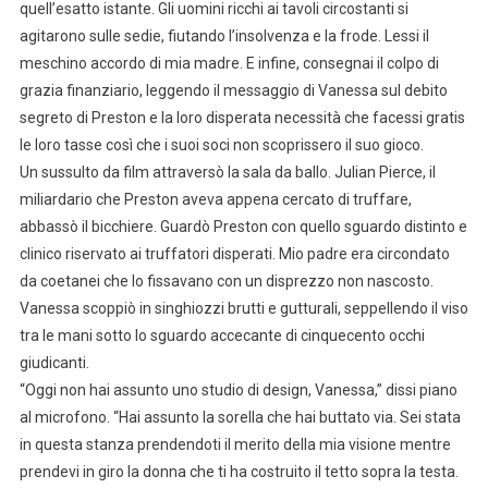
quell’esatto istante. Gli uomini ricchi ai tavoli circostanti si
agitarono sulle sedie, fiutando l’insolvenza e la frode. Lessi il
meschino accordo di mia madre. E infine, consegnai il colpo di
grazia finanziario, leggendo il messaggio di Vanessa sul debito
segreto di Preston e la loro disperata necessità che facessi gratis
le loro tasse così che i suoi soci non scoprissero il suo gioco.
Un sussulto da film attraversò la sala da ballo. Julian Pierce, il
miliardario che Preston aveva appena cercato di truffare,
abbassò il bicchiere. Guardò Preston con quello sguardo distinto e
clinico riservato ai truffatori disperati. Mio padre era circondato
da coetanei che lo fissavano con un disprezzo non nascosto.
Vanessa scoppiò in singhiozzi brutti e gutturali, seppellendo il viso
tra le mani sotto lo sguardo accecante di cinquecento occhi
giudicanti.
“Oggi non hai assunto uno studio di design, Vanessa,” dissi piano
al microfono. “Hai assunto la sorella che hai buttato via. Sei stata
in questa stanza prendendoti il merito della mia visione mentre
prendevi in giro la donna che ti ha costruito il tetto sopra la testa.