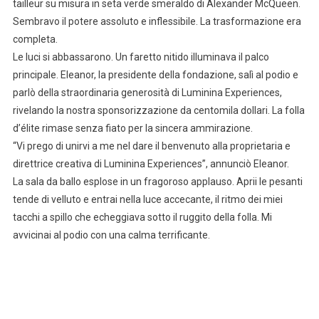
tailleur su misura in seta verde smeraldo di Alexander McQueen.
Sembravo il potere assoluto e inflessibile. La trasformazione era
completa.
Le luci si abbassarono. Un faretto nitido illuminava il palco
principale. Eleanor, la presidente della fondazione, salì al podio e
parlò della straordinaria generosità di Luminina Experiences,
rivelando la nostra sponsorizzazione da centomila dollari. La folla
d’élite rimase senza fiato per la sincera ammirazione.
“Vi prego di unirvi a me nel dare il benvenuto alla proprietaria e
direttrice creativa di Luminina Experiences”, annunciò Eleanor.
La sala da ballo esplose in un fragoroso applauso. Aprii le pesanti
tende di velluto e entrai nella luce accecante, il ritmo dei miei
tacchi a spillo che echeggiava sotto il ruggito della folla. Mi
avvicinai al podio con una calma terrificante.