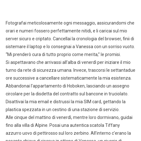
Fotografai meticolosamente ogni messaggio, assicurandomi che
orari e numeri fossero perfettamente nitidi, e li caricai sul mio
server sicuro e criptato. Cancellai la cronologia del browser, finii di
sistemare il laptop e lo consegnai a Vanessa con un sorriso vuoto.
“Mi prenderò cura di tutto proprio come merita,” le promisi.
Si aspettavano che arrivassi all’alba di venerdì per iniziare il mio
turno da rete di sicurezza umana. Invece, trascorsi le settantadue
ore successive a cancellare sistematicamente la mia esistenza.
Abbandonai l’appartamento di Hoboken, lasciando un assegno
circolare per la disdetta del contratto sul bancone in truciolato.
Disattivai la mia email e distrussi la mia SIM card, gettando la
plastica spezzata in un cestino di una stazione di servizio.
Alle cinque del mattino di venerdì, mentre loro dormivano, guidai
fino alla villa di Alpine. Posai una autentica scatola Tiffany
azzurro uovo di pettirosso sul loro zerbino. All’interno c’erano la
pesante chiave di riserva in ottone di Vanessa, un ciuccio di