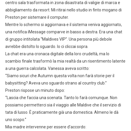
centro sala trasformata in zona disastrata di valigie di marca e
abbigliamento da resort. Mi ritirai nello studio in finto mogano di
Preston per sistemare il computer.
Mentre lo schermo si aggiornava e il sistema veniva aggiornato,
una notifica iMessage comparve in basso a destra. Era una chat
di gruppo intitolata “Maldives VIP”. Una persona più debole
avrebbe distolto lo sguardo. Io ci cliccai sopra.
La chat era una cronaca digitale della loro crudeltà, ma lo
scambio finale trasformò la mia realtà da un risentimento latente
a una guerra calcolata. Vanessa aveva scritto:
“Siamo sicuri che Autumn questa volta non farà storie per il
babysitting? Aveva uno sguardo strano al country club.”
Preston rispose un minuto dopo:
“Lascia che faccia una scenata. Tanto lo farà comunque. Non
possiamo permetterci sia il viaggio alle Maldive che il servizio di
tata di lusso. È praticamente già una domestica. Almeno le dà
uno scopo.”
Mia madre intervenne per essere d’accordo: