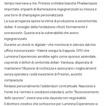
tempo riservava a me. Pretese orchidee bianche Phalaenopsis
importate, impianti di illuminazione ingegnerizzati su misura e
una torre di champagne personalizzata.
La sua arroganza spinse la stima di produzione a seicentomila
dollari. Il consiglio della fondazione rifiutò fermamente il
sovraccosto. Questa era la vulnerabilità che avevo
ingegnerizzato.
Durante un check-in digitale—che monitorai in silenzio dal mio
ufficio insonorizzato—Valerie eseguì la trappola. Offrì che
Luminina Experiences avrebbe agito come sponsor aziendale,
coprendo il deficit di centomila dollari. Vanessa, disperata di
mantenere l’illusione di ricchezza e assicurarsi i miglioramenti
senza spendere i soldi inesistenti di Preston, accettò
compiaciuta.
Redassi personalmente l’addendum contrattuale. Nascosta a
fondo tra i termini e condizioni standard, sotto “Riconoscimento
dello sponsor”, inserii una sola clausola non negoziabile:
Il direttore creativo che sottoscrive per Luminina Experiences si