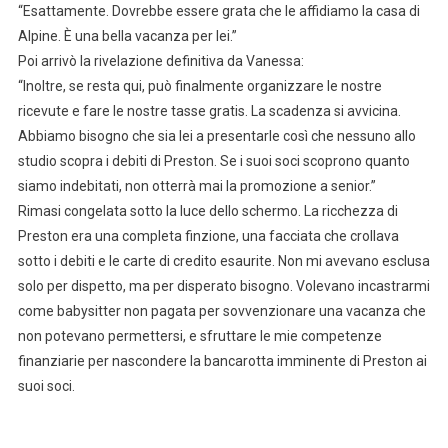
“Esattamente. Dovrebbe essere grata che le affidiamo la casa di
Alpine. È una bella vacanza per lei.”
Poi arrivò la rivelazione definitiva da Vanessa:
“Inoltre, se resta qui, può finalmente organizzare le nostre
ricevute e fare le nostre tasse gratis. La scadenza si avvicina.
Abbiamo bisogno che sia lei a presentarle così che nessuno allo
studio scopra i debiti di Preston. Se i suoi soci scoprono quanto
siamo indebitati, non otterrà mai la promozione a senior.”
Rimasi congelata sotto la luce dello schermo. La ricchezza di
Preston era una completa finzione, una facciata che crollava
sotto i debiti e le carte di credito esaurite. Non mi avevano esclusa
solo per dispetto, ma per disperato bisogno. Volevano incastrarmi
come babysitter non pagata per sovvenzionare una vacanza che
non potevano permettersi, e sfruttare le mie competenze
finanziarie per nascondere la bancarotta imminente di Preston ai
suoi soci.