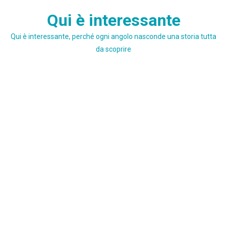
Skip
Qui è interessante
to
content
Qui è interessante, perché ogni angolo nasconde una storia tutta
da scoprire