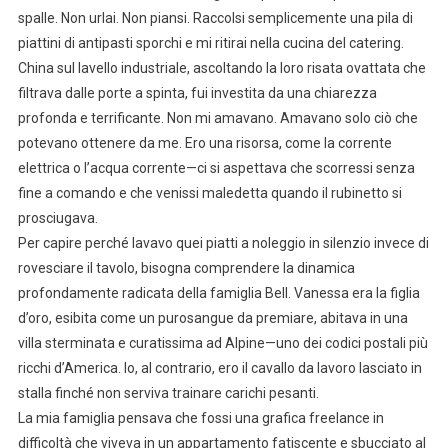
spalle. Non urlai. Non piansi. Raccolsi semplicemente una pila di
piattini di antipasti sporchi e mi ritirai nella cucina del catering.
China sul lavello industriale, ascoltando la loro risata ovattata che
filtrava dalle porte a spinta, fui investita da una chiarezza
profonda e terrificante. Non mi amavano. Amavano solo ciò che
potevano ottenere da me. Ero una risorsa, come la corrente
elettrica o l’acqua corrente—ci si aspettava che scorressi senza
fine a comando e che venissi maledetta quando il rubinetto si
prosciugava.
Per capire perché lavavo quei piatti a noleggio in silenzio invece di
rovesciare il tavolo, bisogna comprendere la dinamica
profondamente radicata della famiglia Bell. Vanessa era la figlia
d’oro, esibita come un purosangue da premiare, abitava in una
villa sterminata e curatissima ad Alpine—uno dei codici postali più
ricchi d’America. Io, al contrario, ero il cavallo da lavoro lasciato in
stalla finché non serviva trainare carichi pesanti.
La mia famiglia pensava che fossi una grafica freelance in
difficoltà che viveva in un appartamento fatiscente e sbucciato al