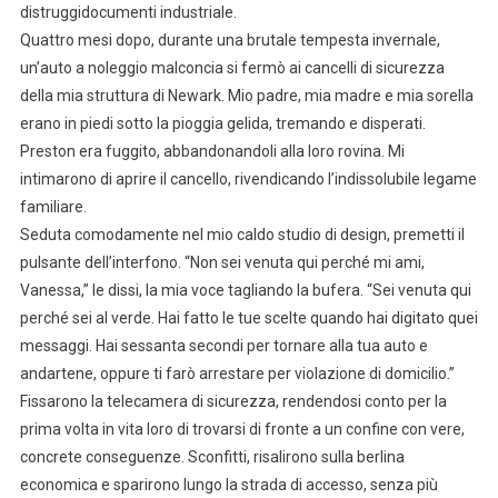
distruggidocumenti industriale.
Quattro mesi dopo, durante una brutale tempesta invernale,
un’auto a noleggio malconcia si fermò ai cancelli di sicurezza
della mia struttura di Newark. Mio padre, mia madre e mia sorella
erano in piedi sotto la pioggia gelida, tremando e disperati.
Preston era fuggito, abbandonandoli alla loro rovina. Mi
intimarono di aprire il cancello, rivendicando l’indissolubile legame
familiare.
Seduta comodamente nel mio caldo studio di design, premetti il
pulsante dell’interfono. “Non sei venuta qui perché mi ami,
Vanessa,” le dissi, la mia voce tagliando la bufera. “Sei venuta qui
perché sei al verde. Hai fatto le tue scelte quando hai digitato quei
messaggi. Hai sessanta secondi per tornare alla tua auto e
andartene, oppure ti farò arrestare per violazione di domicilio.”
Fissarono la telecamera di sicurezza, rendendosi conto per la
prima volta in vita loro di trovarsi di fronte a un confine con vere,
concrete conseguenze. Sconfitti, risalirono sulla berlina
economica e sparirono lungo la strada di accesso, senza più