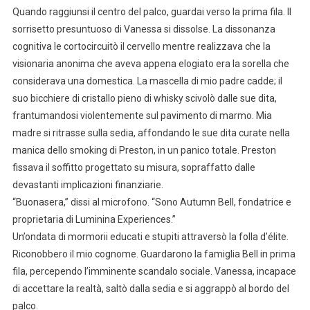
Quando raggiunsi il centro del palco, guardai verso la prima fila. Il
sorrisetto presuntuoso di Vanessa si dissolse. La dissonanza
cognitiva le cortocircuitò il cervello mentre realizzava che la
visionaria anonima che aveva appena elogiato era la sorella che
considerava una domestica. La mascella di mio padre cadde; il
suo bicchiere di cristallo pieno di whisky scivolò dalle sue dita,
frantumandosi violentemente sul pavimento di marmo. Mia
madre si ritrasse sulla sedia, affondando le sue dita curate nella
manica dello smoking di Preston, in un panico totale. Preston
fissava il soffitto progettato su misura, sopraffatto dalle
devastanti implicazioni finanziarie.
“Buonasera,” dissi al microfono. “Sono Autumn Bell, fondatrice e
proprietaria di Luminina Experiences.”
Un’ondata di mormorii educati e stupiti attraversò la folla d’élite.
Riconobbero il mio cognome. Guardarono la famiglia Bell in prima
fila, percependo l’imminente scandalo sociale. Vanessa, incapace
di accettare la realtà, saltò dalla sedia e si aggrappò al bordo del
palco.