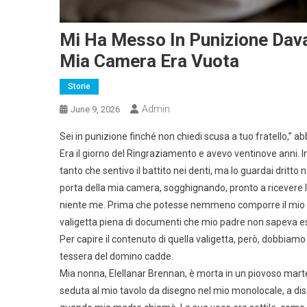
Mi Ha Messo In Punizione Dava
Mia Camera Era Vuota
Storie
Admin
June 9, 2026
Sei in punizione finché non chiedi scusa a tuo fratello,” a
Era il giorno del Ringraziamento e avevo ventinove anni. In
tanto che sentivo il battito nei denti, ma lo guardai dritto
porta della mia camera, sogghignando, pronto a ricevere la
niente me. Prima che potesse nemmeno comporre il mio n
valigetta piena di documenti che mio padre non sapeva e
Per capire il contenuto di quella valigetta, però, dobbiam
tessera del domino cadde.
Mia nonna, Elellanar Brennan, è morta in un piovoso marte
seduta al mio tavolo da disegno nel mio monolocale, a dise