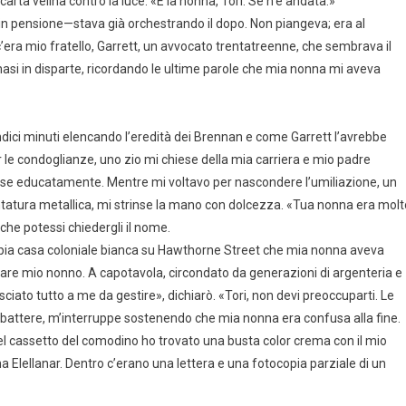
ta velina contro la luce: «È la nonna, Tori. Se n’è andata.»
in pensione—stava già orchestrando il dopo. Non piangeva; era al
 c’era mio fratello, Garrett, un avvocato trentatreenne, che sembrava il
masi in disparte, ricordando le ultime parole che mia nonna mi aveva
undici minuti elencando l’eredità dei Brennan e come Garrett l’avrebbe
r le condoglianze, uno zio mi chiese della mia carriera e mio padre
 rise educatamente. Mentre mi voltavo per nascondere l’umiliazione, un
ontatura metallica, mi strinse la mano con dolcezza. «Tua nonna era molt
che potessi chiedergli il nome.
mpia casa coloniale bianca su Hawthorne Street che mia nonna aveva
osare mio nonno. A capotavola, circondato da generazioni di argenteria e
ciato tutto a me da gestire», dichiarò. «Tori, non devi preoccuparti. Le
ribattere, m’interruppe sostenendo che mia nonna era confusa alla fine.
el cassetto del comodino ho trovato una busta color crema con il mio
Elellanar. Dentro c’erano una lettera e una fotocopia parziale di un