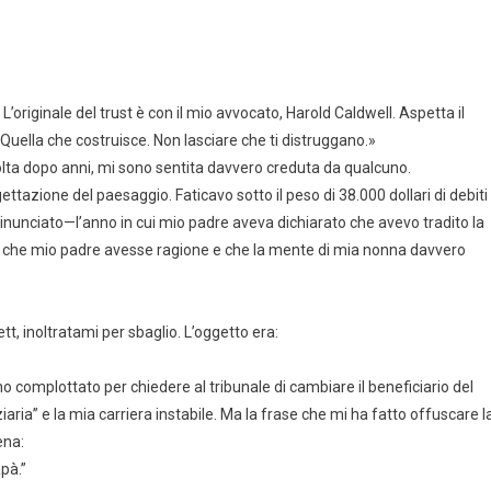
originale del trust è con il mio avvocato, Harold Caldwell. Aspetta il
Quella che costruisce. Non lasciare che ti distruggano.»
olta dopo anni, mi sono sentita davvero creduta da qualcuno.
ttazione del paesaggio. Faticavo sotto il peso di 38.000 dollari di debiti
rinunciato—l’anno in cui mio padre aveva dichiarato che avevo tradito la
ta che mio padre avesse ragione e che la mente di mia nonna davvero
tt, inoltratami per sbaglio. L’oggetto era:
 complottato per chiedere al tribunale di cambiare il beneficiario del
aria” e la mia carriera instabile. Ma la frase che mi ha fatto offuscare l
ena:
apà.”