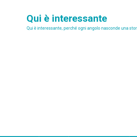
Skip
to
Qui è interessante
content
Qui è interessante, perché ogni angolo nasconde una stori