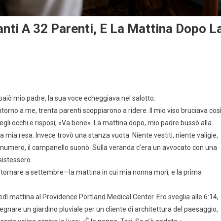
nti A 32 Parenti, E La Mattina Dopo L
bbaiò mio padre, la sua voce echeggiava nel salotto.
torno a me, trenta parenti scoppiarono a ridere. Il mio viso bruciava cos
 negli occhi e risposi, «Va bene». La mattina dopo, mio padre bussò alla
 mia resa. Invece trovò una stanza vuota. Niente vestiti, niente valigie,
umero, il campanello suonò. Sulla veranda c’era un avvocato con una
sistessero.
o tornare a settembre—la mattina in cui mia nonna morì, e la prima
dì mattina al Providence Portland Medical Center. Ero sveglia alle 6:14,
gnare un giardino pluviale per un cliente di architettura del paesaggio,