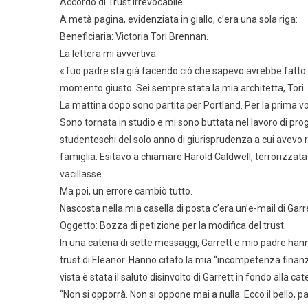
Accordo di Trust Irrevocabile.
A metà pagina, evidenziata in giallo, c’era una sola riga:
Beneficiaria: Victoria Tori Brennan.
La lettera mi avvertiva:
«Tuo padre sta già facendo ciò che sapevo avrebbe fatto. L’
momento giusto. Sei sempre stata la mia architetta, Tori. 
La mattina dopo sono partita per Portland. Per la prima v
Sono tornata in studio e mi sono buttata nel lavoro di proge
studenteschi del solo anno di giurisprudenza a cui avevo 
famiglia. Esitavo a chiamare Harold Caldwell, terrorizza
vacillasse.
Ma poi, un errore cambiò tutto.
Nascosta nella mia casella di posta c’era un’e-mail di Garre
Oggetto: Bozza di petizione per la modifica del trust.
In una catena di sette messaggi, Garrett e mio padre hanno
trust di Eleanor. Hanno citato la mia “incompetenza finanzi
vista è stata il saluto disinvolto di Garrett in fondo alla cat
“Non si opporrà. Non si oppone mai a nulla. Ecco il bello, p