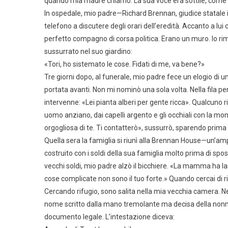
quando mia madre chiamò. La sua voce era sottile, come car
In ospedale, mio padre—Richard Brennan, giudice statale 
telefono a discutere degli orari dell’eredità. Accanto a lui
perfetto compagno di corsa politica. Erano un muro. Io ri
sussurrato nel suo giardino:
«Tori, ho sistemato le cose. Fidati di me, va bene?»
Tre giorni dopo, al funerale, mio padre fece un elogio di 
portata avanti. Non mi nominò una sola volta. Nella fila pe
intervenne: «Lei pianta alberi per gente ricca». Qualcuno
uomo anziano, dai capelli argento e gli occhiali con la m
orgogliosa di te. Ti contatterò», sussurrò, sparendo prima 
Quella sera la famiglia si riunì alla Brennan House—un’a
costruito con i soldi della sua famiglia molto prima di sp
vecchi soldi, mio padre alzò il bicchiere. «La mamma ha las
cose complicate non sono il tuo forte.» Quando cercai di 
Cercando rifugio, sono salita nella mia vecchia camera. N
nome scritto dalla mano tremolante ma decisa della nonna 
documento legale. L’intestazione diceva: