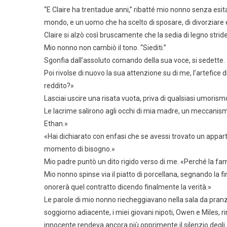
“E Claire ha trentadue anni,” ribatté mio nonno senza esit
mondo, e un uomo che ha scelto di sposare, di divorziare e 
Claire si alzò così bruscamente che la sedia di legno strid
Mio nonno non cambiò il tono. “Siediti.”
Sgonfia dall’assoluto comando della sua voce, si sedette.
Poi rivolse di nuovo la sua attenzione su di me, l’artefice d
reddito?»
Lasciai uscire una risata vuota, priva di qualsiasi umorismo
Le lacrime salirono agli occhi di mia madre, un meccanism
Ethan.»
«Hai dichiarato con enfasi che se avessi trovato un appa
momento di bisogno.»
Mio padre puntò un dito rigido verso di me. «Perché la famig
Mio nonno spinse via il piatto di porcellana, segnando la fi
onorerà quel contratto dicendo finalmente la verità.»
Le parole di mio nonno riecheggiavano nella sala da pran
soggiorno adiacente, i miei giovani nipoti, Owen e Miles, ri
innocente rendeva ancora più opprimente il silenzio degli