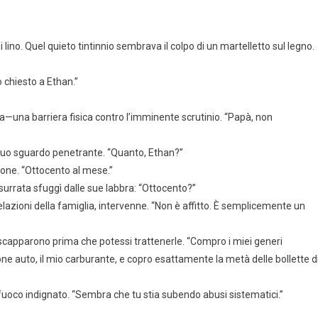
ino. Quel quieto tintinnio sembrava il colpo di un martelletto sul legno.
o chiesto a Ethan.”
ia—una barriera fisica contro l’imminente scrutinio. “Papà, non
suo sguardo penetrante. “Quanto, Ethan?”
zione. “Ottocento al mese.”
urrata sfuggì dalle sue labbra: “Ottocento?”
elazioni della famiglia, intervenne. “Non è affitto. È semplicemente un
mi scapparono prima che potessi trattenerle. “Compro i miei generi
one auto, il mio carburante, e copro esattamente la metà delle bollette d
i di fuoco indignato. “Sembra che tu stia subendo abusi sistematici.”