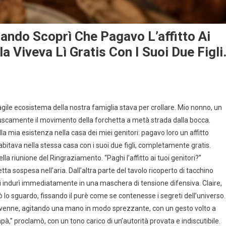
ando Scoprì Che Pagavo L’affitto Ai
a Viveva Lì Gratis Con I Suoi Due Figli
gile ecosistema della nostra famiglia stava per crollare. Mio nonno, un
uscamente il movimento della forchetta a metà strada dalla bocca.
 mia esistenza nella casa dei miei genitori: pagavo loro un affitto
bitava nella stessa casa con i suoi due figli, completamente gratis.
lla riunione del Ringraziamento. “Paghi l’affitto ai tuoi genitori?”
ta sospesa nell’aria. Dall’altra parte del tavolo ricoperto di tacchino
 si indurì immediatamente in una maschera di tensione difensiva. Claire,
lo sguardo, fissando il purè come se contenesse i segreti dell’universo.
ervenne, agitando una mano in modo sprezzante, con un gesto volto a
apà,” proclamò, con un tono carico di un’autorità provata e indiscutibile.