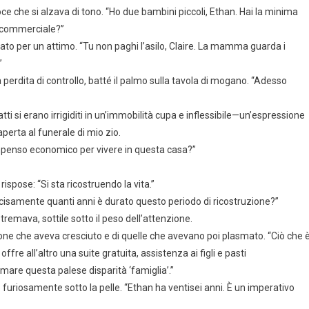
oce che si alzava di tono. “Ho due bambini piccoli, Ethan. Hai la minima
o commerciale?”
ato per un attimo. “Tu non paghi l’asilo, Claire. La mamma guarda i
”
a perdita di controllo, batté il palmo sulla tavola di mogano. “Adesso
atti si erano irrigiditi in un’immobilità cupa e inflessibile—un’espressione
perta al funerale di mio zio.
 compenso economico per vivere in questa casa?”
pose: “Si sta ricostruendo la vita.”
isamente quanti anni è durato questo periodo di ricostruzione?”
emava, sottile sotto il peso dell’attenzione.
rsone che aveva cresciuto e di quelle che avevano poi plasmato. “Ciò che 
ffre all’altro una suite gratuita, assistenza ai figli e pasti
are questa palese disparità ‘famiglia’.”
o furiosamente sotto la pelle. “Ethan ha ventisei anni. È un imperativo