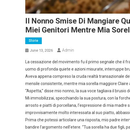
Il Nonno Smise Di Mangiare Qu
Miei Genitori Mentre Mia Sorell
Storie
Admin
June 13, 2026
La cessazione del movimento fu il primo segnale che il fra
uomo di profonda quiete e azioni misurate, interruppe br
Aveva appena compreso la cruda realtà transazionale della
mensile consistente, mentre mia sorella maggiore Claire a
“Aspetta,” disse mio nonno, la sua voce tagliava il brusio de
Mi immobilizzai, specchiando la sua postura, con la forchet
arrosto e piatti di porcellana, l’espressione di mia madre
improvvisamente molto interessata al suo piatto, abbassò 
Prima che potessi articolare una risposta, mio padre int
bandire l’argomento nell’etere. “Tua sorella ha due figli, p