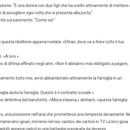
azione. “È una donna con due figli che ha scelto attivamente di mettere 
di accogliere ogni volta che si presenta alla porta.”
ette sul pavimento. “Come osi.”
i questa ribellione appena rivelata. «Ethan, dove va a finire tutto il tuo
. «A loro.»
o di difesa affinato negli anni. «Non ti abbiamo mai obbligato a pagare,
rtamento tutto mio, avrei abbandonato attivamente la famiglia in un
lia aiuta la famiglia. Questo è il contratto sociale.»
ne definitiva del banchetto. «Allora stasera,» dichiarò, «questa famiglia
zo, una pressione nell’aria che prometteva una tempesta devastante. Ne
manevano ignari, immersi nel riso caotico dei cartoni in TV. La loro gioia
 adulti appena caduti in una battaglia preparata da decenni.