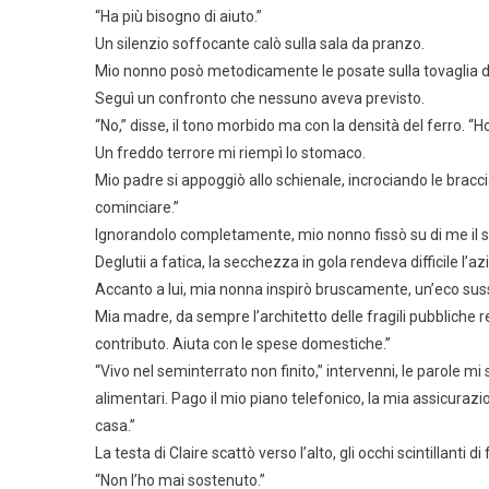
“Ha più bisogno di aiuto.”
Un silenzio soffocante calò sulla sala da pranzo.
Mio nonno posò metodicamente le posate sulla tovaglia di l
Seguì un confronto che nessuno aveva previsto.
“No,” disse, il tono morbido ma con la densità del ferro. “H
Un freddo terrore mi riempì lo stomaco.
Mio padre si appoggiò allo schienale, incrociando le bracc
cominciare.”
Ignorandolo completamente, mio nonno fissò su di me il 
Deglutii a fatica, la secchezza in gola rendeva difficile l’a
Accanto a lui, mia nonna inspirò bruscamente, un’eco suss
Mia madre, da sempre l’architetto delle fragili pubbliche r
contributo. Aiuta con le spese domestiche.”
“Vivo nel seminterrato non finito,” intervenni, le parole 
alimentari. Pago il mio piano telefonico, la mia assicurazi
casa.”
La testa di Claire scattò verso l’alto, gli occhi scintillant
“Non l’ho mai sostenuto.”