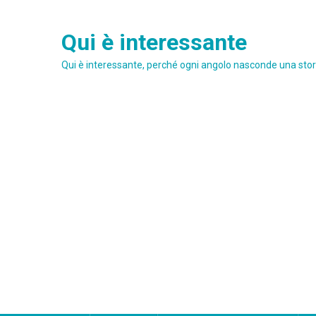
Skip
to
Qui è interessante
content
Qui è interessante, perché ogni angolo nasconde una stori