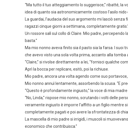
“Ma tutto il tuo atteggiamento lo suggerisce,” ribatté, la v
idea di quanto sia astronomicamente costoso l’asilo nid
La guardai, l’audacia del suo argomento mi lasciò senza fi
ragazzi cinque giorni a settimana, completamente gratis.
Un rossore salì sul collo di Claire. Mio padre, percependo l
basta.”
Ma mio nonno aveva finito sia il pasto sia la farsa. I suoi tr
che avevo visto una sola volta prima, accanto alla tomba a
“Claire,” si rivolse direttamente a lei, “fornisci qualche
Aprì la bocca per replicare, esitò, poi la richiuse.
Mio padre, ancora una volta agendo come suo portavoce, ris
Mio nonno annuì lentamente, assorbendo la scusa. “E prec
“Questo è profondamente ingiusto,” la voce di mia madre tr
“No, Linda,” rispose mio nonno, scrutando i volti delle pe
veramente ingiusto è imporre l’affitto a un figlio mentre si o
completamente pagati e poi avere la sfrontatezza di chiam
La mascella di mio padre si irrigidì, i muscoli si muovevan
economico che contribuisca.”