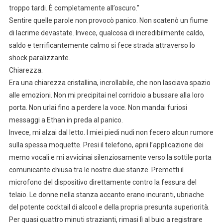
troppo tardi. È completamente all’oscuro.”
Sentire quelle parole non provocò panico. Non scatenò un fiume
di lacrime devastate. Invece, qualcosa di incredibilmente caldo,
saldo e terrificantemente calmo si fece strada attraverso lo
shock paralizzante.
Chiarezza.
Era una chiarezza cristallina, incrollabile, che non lasciava spazio
alle emozioni. Non mi precipitai nel corridoio a bussare alla loro
porta. Non urlai fino a perdere la voce. Non mandai furiosi
messaggi a Ethan in preda al panico.
Invece, mi alzai dal letto. I miei piedi nudi non fecero alcun rumore
sulla spessa moquette. Presi il telefono, aprii l’applicazione dei
memo vocali e mi avvicinai silenziosamente verso la sottile porta
comunicante chiusa tra le nostre due stanze. Premetti il
microfono del dispositivo direttamente contro la fessura del
telaio. Le donne nella stanza accanto erano incuranti, ubriache
del potente cocktail di alcool e della propria presunta superiorità.
Per quasi quattro minuti strazianti, rimasi lì al buio a registrare