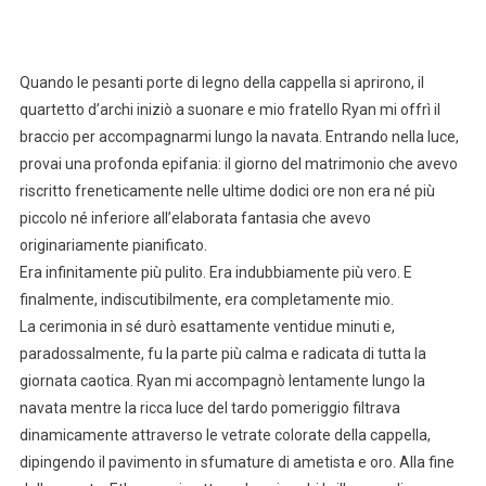
Quando le pesanti porte di legno della cappella si aprirono, il
quartetto d’archi iniziò a suonare e mio fratello Ryan mi offrì il
braccio per accompagnarmi lungo la navata. Entrando nella luce,
provai una profonda epifania: il giorno del matrimonio che avevo
riscritto freneticamente nelle ultime dodici ore non era né più
piccolo né inferiore all’elaborata fantasia che avevo
originariamente pianificato.
Era infinitamente più pulito. Era indubbiamente più vero. E
finalmente, indiscutibilmente, era completamente mio.
La cerimonia in sé durò esattamente ventidue minuti e,
paradossalmente, fu la parte più calma e radicata di tutta la
giornata caotica. Ryan mi accompagnò lentamente lungo la
navata mentre la ricca luce del tardo pomeriggio filtrava
dinamicamente attraverso le vetrate colorate della cappella,
dipingendo il pavimento in sfumature di ametista e oro. Alla fine