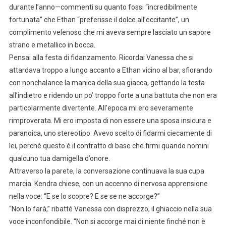
durante l’anno—commenti su quanto fossi “incredibilmente
fortunata” che Ethan “preferisse il dolce all’eccitante”, un
complimento velenoso che mi aveva sempre lasciato un sapore
strano e metallico in bocca.
Pensai alla festa di fidanzamento. Ricordai Vanessa che si
attardava troppo a lungo accanto a Ethan vicino al bar, sfiorando
con nonchalance la manica della sua giacca, gettando la testa
all’indietro e ridendo un po’ troppo forte a una battuta che non era
particolarmente divertente. All’epoca mi ero severamente
rimproverata. Mi ero imposta di non essere una sposa insicura e
paranoica, uno stereotipo. Avevo scelto di fidarmi ciecamente di
lei, perché questo è il contratto di base che firmi quando nomini
qualcuno tua damigella d’onore.
Attraverso la parete, la conversazione continuava la sua cupa
marcia. Kendra chiese, con un accenno di nervosa apprensione
nella voce: “E se lo scopre? E se se ne accorge?”
“Non lo farà,” ribatté Vanessa con disprezzo, il ghiaccio nella sua
voce inconfondibile. “Non si accorge mai di niente finché non è