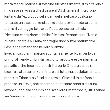
moralmente. Marissa si avvicinò silenziosamente al mio tavolo e
mi chiese se volessi che dicesse al DJ di tenere il microfono
lontano dall’ex gruppo delle damigelle, nel caso qualcuno
tentasse un discorso vendicativo e ubriaco. Considerai per un
attimo il vantaggio tattico dell’idea, poi scossi la testa.
“Nessuna esecuzione pubblica”, le dissi fermamente. “Non è
questa l’energia o il tono che voglio dare al mio matrimonio.
Lascia che rimangano nel loro silenzio.”
Invece, i discorsi iniziarono spontaneamente. Ryan parlò per
primo, offrendo un brindisi asciutto, arguto e estremamente
protettivo che fece ridere tutti. Poi parlò Chloe, alzando il
bicchiere alla resilienza. Infine, e del tutto inaspettatamente, la
madre di Ethan si alzò dal suo tavolo. Chiese il microfono e
propose un breve, profondamente toccante brindisi sul duro
lavoro quotidiano che richiede scegliere il matrimonio, utilizzando
sia l’amore sconfinato sia una saggezza attenta.