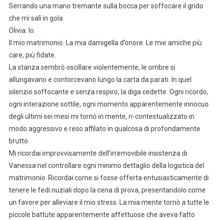
Serrando una mano tremante sulla bocca per soffocare il grido
che mi salì in gola.
Olivia. Io.
Il mio matrimonio. La mia damigella d’onore. Le mie amiche più
care, più fidate.
La stanza sembrò oscillare violentemente, le ombre si
allungavano e contorcevano lungo la carta da parati. In quel
silenzio soffocante e senza respiro, la diga cedette. Ogni ricordo,
ogni interazione sottile, ogni momento apparentemente innocuo
degli ultimi sei mesi mi tornò in mente, ri-contestualizzato in
modo aggressivo e reso affilato in qualcosa di profondamente
brutto.
Mi ricordai improvvisamente dell’irremovibile insistenza di
Vanessa nel controllare ogni minimo dettaglio della logistica del
matrimonio. Ricordai come si fosse offerta entusiasticamente di
tenere le fedi nuziali dopo la cena di prova, presentandolo come
un favore per alleviare il mio stress. La mia mente tornò a tutte le
piccole battute apparentemente affettuose che aveva fatto