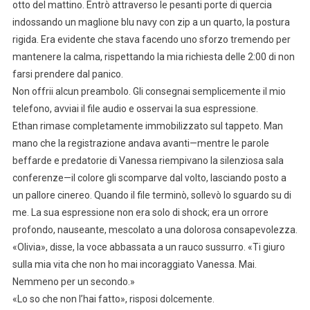
otto del mattino. Entrò attraverso le pesanti porte di quercia
indossando un maglione blu navy con zip a un quarto, la postura
rigida. Era evidente che stava facendo uno sforzo tremendo per
mantenere la calma, rispettando la mia richiesta delle 2:00 di non
farsi prendere dal panico.
Non offrii alcun preambolo. Gli consegnai semplicemente il mio
telefono, avviai il file audio e osservai la sua espressione.
Ethan rimase completamente immobilizzato sul tappeto. Man
mano che la registrazione andava avanti—mentre le parole
beffarde e predatorie di Vanessa riempivano la silenziosa sala
conferenze—il colore gli scomparve dal volto, lasciando posto a
un pallore cinereo. Quando il file terminò, sollevò lo sguardo su di
me. La sua espressione non era solo di shock; era un orrore
profondo, nauseante, mescolato a una dolorosa consapevolezza.
«Olivia», disse, la voce abbassata a un rauco sussurro. «Ti giuro
sulla mia vita che non ho mai incoraggiato Vanessa. Mai.
Nemmeno per un secondo.»
«Lo so che non l’hai fatto», risposi dolcemente.