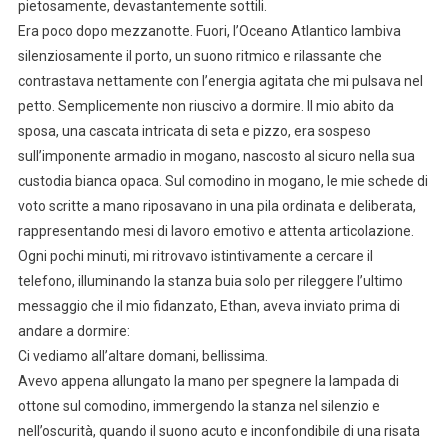
pietosamente, devastantemente sottili.
Era poco dopo mezzanotte. Fuori, l’Oceano Atlantico lambiva
silenziosamente il porto, un suono ritmico e rilassante che
contrastava nettamente con l’energia agitata che mi pulsava nel
petto. Semplicemente non riuscivo a dormire. Il mio abito da
sposa, una cascata intricata di seta e pizzo, era sospeso
sull’imponente armadio in mogano, nascosto al sicuro nella sua
custodia bianca opaca. Sul comodino in mogano, le mie schede di
voto scritte a mano riposavano in una pila ordinata e deliberata,
rappresentando mesi di lavoro emotivo e attenta articolazione.
Ogni pochi minuti, mi ritrovavo istintivamente a cercare il
telefono, illuminando la stanza buia solo per rileggere l’ultimo
messaggio che il mio fidanzato, Ethan, aveva inviato prima di
andare a dormire:
Ci vediamo all’altare domani, bellissima.
Avevo appena allungato la mano per spegnere la lampada di
ottone sul comodino, immergendo la stanza nel silenzio e
nell’oscurità, quando il suono acuto e inconfondibile di una risata