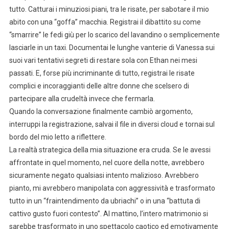
tutto. Catturai i minuziosi piani, tra le risate, per sabotare il mio
abito con una “goffa” macchia. Registrai il dibattito su come
“smarrire” le fedi giù per lo scarico del lavandino o semplicemente
lasciarle in un taxi. Documentai le lunghe vanterie di Vanessa sui
suoi vari tentativi segreti di restare sola con Ethan nei mesi
passati. E, forse più incriminante di tutto, registrai le risate
complici e incoraggianti delle altre donne che scelsero di
partecipare alla crudeltà invece che fermarla.
Quando la conversazione finalmente cambiò argomento,
interruppi la registrazione, salvai il file in diversi cloud e tornai sul
bordo del mio letto a riflettere.
La realtà strategica della mia situazione era cruda. Se le avessi
affrontate in quel momento, nel cuore della notte, avrebbero
sicuramente negato qualsiasi intento malizioso. Avrebbero
pianto, mi avrebbero manipolata con aggressività e trasformato
tutto in un “fraintendimento da ubriachi” o in una “battuta di
cattivo gusto fuori contesto”. Al mattino, l’intero matrimonio si
sarebbe trasformato in uno spettacolo caotico ed emotivamente