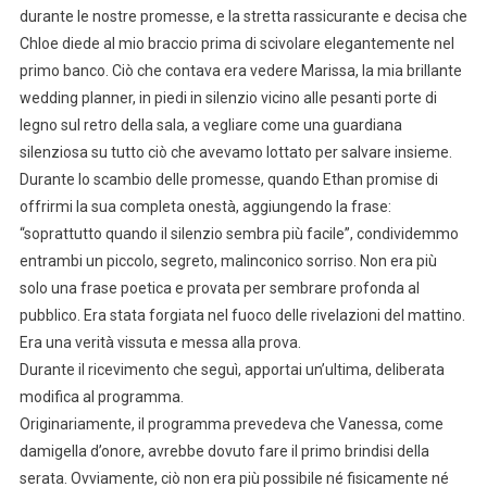
durante le nostre promesse, e la stretta rassicurante e decisa che
Chloe diede al mio braccio prima di scivolare elegantemente nel
primo banco. Ciò che contava era vedere Marissa, la mia brillante
wedding planner, in piedi in silenzio vicino alle pesanti porte di
legno sul retro della sala, a vegliare come una guardiana
silenziosa su tutto ciò che avevamo lottato per salvare insieme.
Durante lo scambio delle promesse, quando Ethan promise di
offrirmi la sua completa onestà, aggiungendo la frase:
“soprattutto quando il silenzio sembra più facile”, condividemmo
entrambi un piccolo, segreto, malinconico sorriso. Non era più
solo una frase poetica e provata per sembrare profonda al
pubblico. Era stata forgiata nel fuoco delle rivelazioni del mattino.
Era una verità vissuta e messa alla prova.
Durante il ricevimento che seguì, apportai un’ultima, deliberata
modifica al programma.
Originariamente, il programma prevedeva che Vanessa, come
damigella d’onore, avrebbe dovuto fare il primo brindisi della
serata. Ovviamente, ciò non era più possibile né fisicamente né