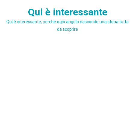
Skip
Qui è interessante
to
content
Qui è interessante, perché ogni angolo nasconde una storia tutta
da scoprire