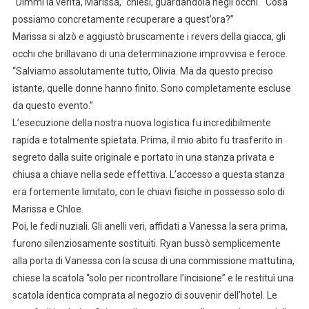
“Dimmi la verità, Marissa,” chiesi, guardandola negli occhi. “Cosa
possiamo concretamente recuperare a quest’ora?”
Marissa si alzò e aggiustò bruscamente i revers della giacca, gli
occhi che brillavano di una determinazione improvvisa e feroce.
“Salviamo assolutamente tutto, Olivia. Ma da questo preciso
istante, quelle donne hanno finito. Sono completamente escluse
da questo evento.”
L’esecuzione della nostra nuova logistica fu incredibilmente
rapida e totalmente spietata. Prima, il mio abito fu trasferito in
segreto dalla suite originale e portato in una stanza privata e
chiusa a chiave nella sede effettiva. L’accesso a questa stanza
era fortemente limitato, con le chiavi fisiche in possesso solo di
Marissa e Chloe.
Poi, le fedi nuziali. Gli anelli veri, affidati a Vanessa la sera prima,
furono silenziosamente sostituiti. Ryan bussò semplicemente
alla porta di Vanessa con la scusa di una commissione mattutina,
chiese la scatola “solo per ricontrollare l’incisione” e le restituì una
scatola identica comprata al negozio di souvenir dell’hotel. Le