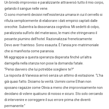
Un brivido improvviso e paralizzante attraversò tutto il mio corpo,
gelando il sangue nelle vene.
Ci sono momenti decisivi nell’esistenza umana in cui il cervello si
rifiuta semplicemente di elaborare i dati empirici captati dalle
orecchie. Subentra la dissonanza cognitiva. Mi sedetti di colpo,
paralizzata sull’orlo del materasso, le mani che stringevano il
pesante piumino dell’hotel. Razionalizzai freneticamente:
Devo aver frainteso. Sono esausta. È l’ansia pre-matrimoniale
che si manifesta come paranoia.
Mi aggrappai a questa speranza disperata finché un’altra
damigella nella stanza non pose la domanda fatale.
“Pensi davvero che lui potrebbe scegliere te?”
La risposta di Vanessa arrivò senza un attimo di esitazione. “L’ha
già quasi fatto. Diciamo la verità. Uomini come Ethan non
sposano ragazze come Olivia a meno che improvvisamente non
decidano di volere qualcuno di noioso e sicuro. Sto solo cercando
di intervenire e correggere il suo errore prima che diventi
permanente.”