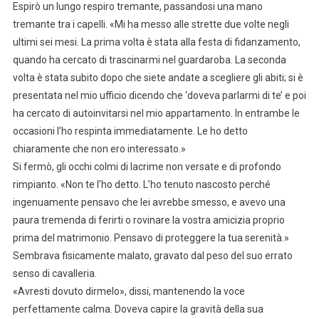
Espirò un lungo respiro tremante, passandosi una mano
tremante tra i capelli. «Mi ha messo alle strette due volte negli
ultimi sei mesi. La prima volta è stata alla festa di fidanzamento,
quando ha cercato di trascinarmi nel guardaroba. La seconda
volta è stata subito dopo che siete andate a scegliere gli abiti; si è
presentata nel mio ufficio dicendo che ‘doveva parlarmi di te’ e poi
ha cercato di autoinvitarsi nel mio appartamento. In entrambe le
occasioni l’ho respinta immediatamente. Le ho detto
chiaramente che non ero interessato.»
Si fermò, gli occhi colmi di lacrime non versate e di profondo
rimpianto. «Non te l’ho detto. L’ho tenuto nascosto perché
ingenuamente pensavo che lei avrebbe smesso, e avevo una
paura tremenda di ferirti o rovinare la vostra amicizia proprio
prima del matrimonio. Pensavo di proteggere la tua serenità.»
Sembrava fisicamente malato, gravato dal peso del suo errato
senso di cavalleria.
«Avresti dovuto dirmelo», dissi, mantenendo la voce
perfettamente calma. Doveva capire la gravità della sua