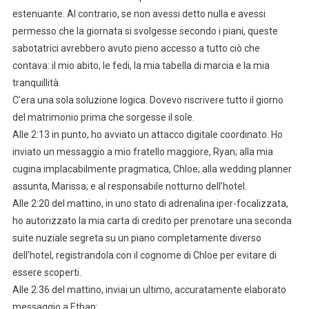
estenuante. Al contrario, se non avessi detto nulla e avessi
permesso che la giornata si svolgesse secondo i piani, queste
sabotatrici avrebbero avuto pieno accesso a tutto ciò che
contava: il mio abito, le fedi, la mia tabella di marcia e la mia
tranquillità.
C’era una sola soluzione logica. Dovevo riscrivere tutto il giorno
del matrimonio prima che sorgesse il sole.
Alle 2:13 in punto, ho avviato un attacco digitale coordinato. Ho
inviato un messaggio a mio fratello maggiore, Ryan; alla mia
cugina implacabilmente pragmatica, Chloe; alla wedding planner
assunta, Marissa; e al responsabile notturno dell’hotel.
Alle 2:20 del mattino, in uno stato di adrenalina iper-focalizzata,
ho autorizzato la mia carta di credito per prenotare una seconda
suite nuziale segreta su un piano completamente diverso
dell’hotel, registrandola con il cognome di Chloe per evitare di
essere scoperti.
Alle 2:36 del mattino, inviai un ultimo, accuratamente elaborato
messaggio a Ethan: