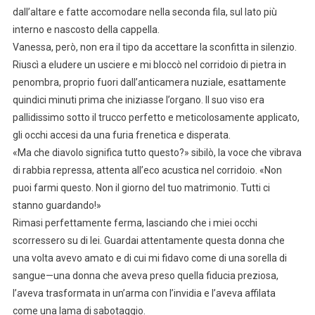
dall’altare e fatte accomodare nella seconda fila, sul lato più
interno e nascosto della cappella.
Vanessa, però, non era il tipo da accettare la sconfitta in silenzio.
Riuscì a eludere un usciere e mi bloccò nel corridoio di pietra in
penombra, proprio fuori dall’anticamera nuziale, esattamente
quindici minuti prima che iniziasse l’organo. Il suo viso era
pallidissimo sotto il trucco perfetto e meticolosamente applicato,
gli occhi accesi da una furia frenetica e disperata.
«Ma che diavolo significa tutto questo?» sibilò, la voce che vibrava
di rabbia repressa, attenta all’eco acustica nel corridoio. «Non
puoi farmi questo. Non il giorno del tuo matrimonio. Tutti ci
stanno guardando!»
Rimasi perfettamente ferma, lasciando che i miei occhi
scorressero su di lei. Guardai attentamente questa donna che
una volta avevo amato e di cui mi fidavo come di una sorella di
sangue—una donna che aveva preso quella fiducia preziosa,
l’aveva trasformata in un’arma con l’invidia e l’aveva affilata
come una lama di sabotaggio.