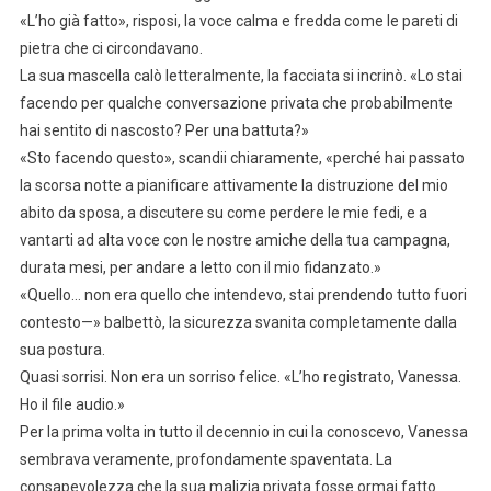
«L’ho già fatto», risposi, la voce calma e fredda come le pareti di
pietra che ci circondavano.
La sua mascella calò letteralmente, la facciata si incrinò. «Lo stai
facendo per qualche conversazione privata che probabilmente
hai sentito di nascosto? Per una battuta?»
«Sto facendo questo», scandii chiaramente, «perché hai passato
la scorsa notte a pianificare attivamente la distruzione del mio
abito da sposa, a discutere su come perdere le mie fedi, e a
vantarti ad alta voce con le nostre amiche della tua campagna,
durata mesi, per andare a letto con il mio fidanzato.»
«Quello… non era quello che intendevo, stai prendendo tutto fuori
contesto—» balbettò, la sicurezza svanita completamente dalla
sua postura.
Quasi sorrisi. Non era un sorriso felice. «L’ho registrato, Vanessa.
Ho il file audio.»
Per la prima volta in tutto il decennio in cui la conoscevo, Vanessa
sembrava veramente, profondamente spaventata. La
consapevolezza che la sua malizia privata fosse ormai fatto