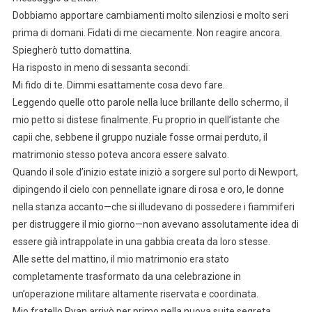
Dobbiamo apportare cambiamenti molto silenziosi e molto seri
prima di domani. Fidati di me ciecamente. Non reagire ancora.
Spiegherò tutto domattina.
Ha risposto in meno di sessanta secondi:
Mi fido di te. Dimmi esattamente cosa devo fare.
Leggendo quelle otto parole nella luce brillante dello schermo, il
mio petto si distese finalmente. Fu proprio in quell’istante che
capii che, sebbene il gruppo nuziale fosse ormai perduto, il
matrimonio stesso poteva ancora essere salvato.
Quando il sole d’inizio estate iniziò a sorgere sul porto di Newport,
dipingendo il cielo con pennellate ignare di rosa e oro, le donne
nella stanza accanto—che si illudevano di possedere i fiammiferi
per distruggere il mio giorno—non avevano assolutamente idea di
essere già intrappolate in una gabbia creata da loro stesse.
Alle sette del mattino, il mio matrimonio era stato
completamente trasformato da una celebrazione in
un’operazione militare altamente riservata e coordinata.
Mio fratello Ryan arrivò per primo nella nuova suite segreta.