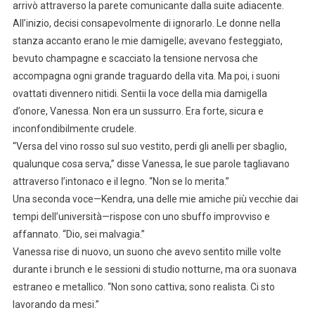
arrivò attraverso la parete comunicante dalla suite adiacente.
All’inizio, decisi consapevolmente di ignorarlo. Le donne nella
stanza accanto erano le mie damigelle; avevano festeggiato,
bevuto champagne e scacciato la tensione nervosa che
accompagna ogni grande traguardo della vita. Ma poi, i suoni
ovattati divennero nitidi. Sentii la voce della mia damigella
d’onore, Vanessa. Non era un sussurro. Era forte, sicura e
inconfondibilmente crudele.
“Versa del vino rosso sul suo vestito, perdi gli anelli per sbaglio,
qualunque cosa serva,” disse Vanessa, le sue parole tagliavano
attraverso l’intonaco e il legno. “Non se lo merita.”
Una seconda voce—Kendra, una delle mie amiche più vecchie dai
tempi dell’università—rispose con uno sbuffo improvviso e
affannato. “Dio, sei malvagia.”
Vanessa rise di nuovo, un suono che avevo sentito mille volte
durante i brunch e le sessioni di studio notturne, ma ora suonava
estraneo e metallico. “Non sono cattiva; sono realista. Ci sto
lavorando da mesi.”