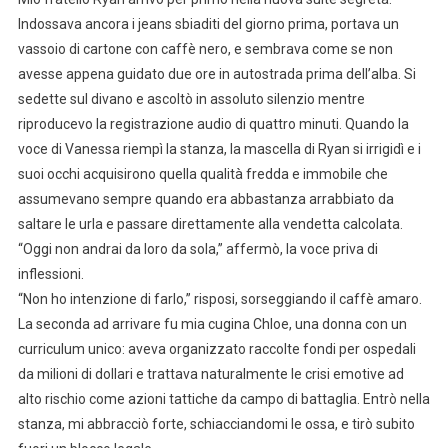
Indossava ancora i jeans sbiaditi del giorno prima, portava un
vassoio di cartone con caffè nero, e sembrava come se non
avesse appena guidato due ore in autostrada prima dell’alba. Si
sedette sul divano e ascoltò in assoluto silenzio mentre
riproducevo la registrazione audio di quattro minuti. Quando la
voce di Vanessa riempì la stanza, la mascella di Ryan si irrigidì e i
suoi occhi acquisirono quella qualità fredda e immobile che
assumevano sempre quando era abbastanza arrabbiato da
saltare le urla e passare direttamente alla vendetta calcolata.
“Oggi non andrai da loro da sola,” affermò, la voce priva di
inflessioni.
“Non ho intenzione di farlo,” risposi, sorseggiando il caffè amaro.
La seconda ad arrivare fu mia cugina Chloe, una donna con un
curriculum unico: aveva organizzato raccolte fondi per ospedali
da milioni di dollari e trattava naturalmente le crisi emotive ad
alto rischio come azioni tattiche da campo di battaglia. Entrò nella
stanza, mi abbracciò forte, schiacciandomi le ossa, e tirò subito