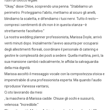
fuori un blocco legale.
“Okay,” disse Chloe, scoprendo una penna. “Stabiliamo un
perimetro. Proteggiamo l’abito, mettiamo al sicuro gli anelli,
blindiamo la scaletta, e difendiamo i tuoi nervi. Tutto il resto—
compresi i sentimenti di chi non è in questa stanza—è
strettamente facoltativo.”
La nostra wedding planner professionista, Marissa Doyle, arrivò
venti minuti dopo. Inizialmente l’avevo assunta per occuparsi
degli allestimenti floreali, coordinare il personale di catering e
gestire le complessità dei posti a sedere. Quella mattina, però, la
sua mansione cambiò radicalmente; le affidai la salvaguardia
della mia dignità.
Marissa ascoltò il messaggio vocale con la compostezza stoica e
impenetrabile di una professionista esperta. Ma quando l’audio
riprodusse Vanessa vantarsi,
Ci sto lavorando da mesi
, la maschera di Marissa cadde. Chiuse gli occhi e sussurrò,
velenosa: “Incredibile.”