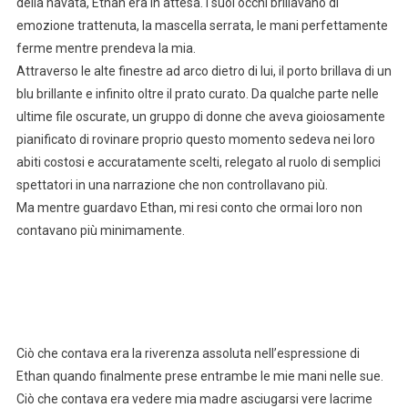
della navata, Ethan era in attesa. I suoi occhi brillavano di
emozione trattenuta, la mascella serrata, le mani perfettamente
ferme mentre prendeva la mia.
Attraverso le alte finestre ad arco dietro di lui, il porto brillava di un
blu brillante e infinito oltre il prato curato. Da qualche parte nelle
ultime file oscurate, un gruppo di donne che aveva gioiosamente
pianificato di rovinare proprio questo momento sedeva nei loro
abiti costosi e accuratamente scelti, relegato al ruolo di semplici
spettatori in una narrazione che non controllavano più.
Ma mentre guardavo Ethan, mi resi conto che ormai loro non
contavano più minimamente.
Ciò che contava era la riverenza assoluta nell’espressione di
Ethan quando finalmente prese entrambe le mie mani nelle sue.
Ciò che contava era vedere mia madre asciugarsi vere lacrime