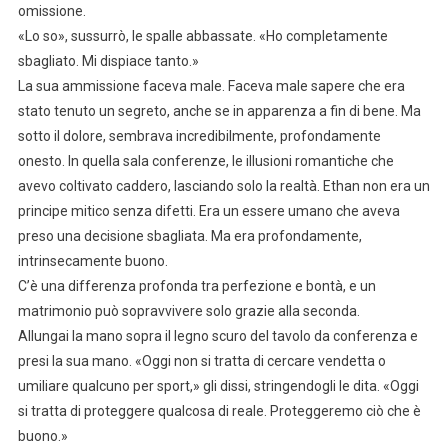
omissione.
«Lo so», sussurrò, le spalle abbassate. «Ho completamente
sbagliato. Mi dispiace tanto.»
La sua ammissione faceva male. Faceva male sapere che era
stato tenuto un segreto, anche se in apparenza a fin di bene. Ma
sotto il dolore, sembrava incredibilmente, profondamente
onesto. In quella sala conferenze, le illusioni romantiche che
avevo coltivato caddero, lasciando solo la realtà. Ethan non era un
principe mitico senza difetti. Era un essere umano che aveva
preso una decisione sbagliata. Ma era profondamente,
intrinsecamente buono.
C’è una differenza profonda tra perfezione e bontà, e un
matrimonio può sopravvivere solo grazie alla seconda.
Allungai la mano sopra il legno scuro del tavolo da conferenza e
presi la sua mano. «Oggi non si tratta di cercare vendetta o
umiliare qualcuno per sport,» gli dissi, stringendogli le dita. «Oggi
si tratta di proteggere qualcosa di reale. Proteggeremo ciò che è
buono.»