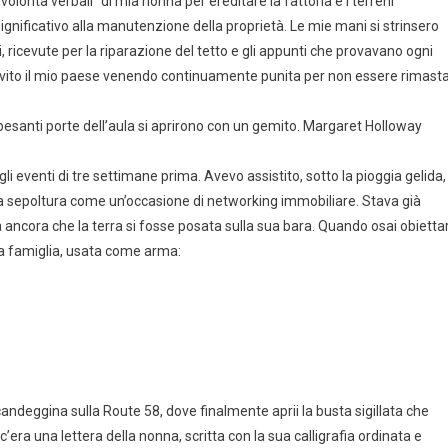
lontà verbali” di mia nonna per ereditare la fattoria e i terreni
gnificativo alla manutenzione della proprietà. Le mie mani si strinsero
i, ricevute per la riparazione del tetto e gli appunti che provavano ogni
ervito il mio paese venendo continuamente punita per non essere rimast
 pesanti porte dell’aula si aprirono con un gemito. Margaret Holloway
i eventi di tre settimane prima. Avevo assistito, sotto la pioggia gelida,
la sepoltura come un’occasione di networking immobiliare. Stava già
ma ancora che la terra si fosse posata sulla sua bara. Quando osai obietta
ella famiglia, usata come arma:
andeggina sulla Route 58, dove finalmente aprii la busta sigillata che
’era una lettera della nonna, scritta con la sua calligrafia ordinata e