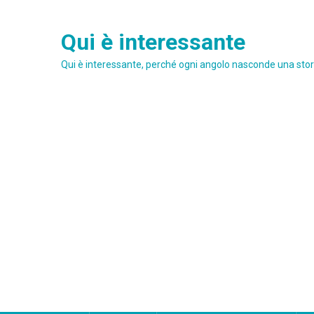
Skip
to
Qui è interessante
content
Qui è interessante, perché ogni angolo nasconde una stori