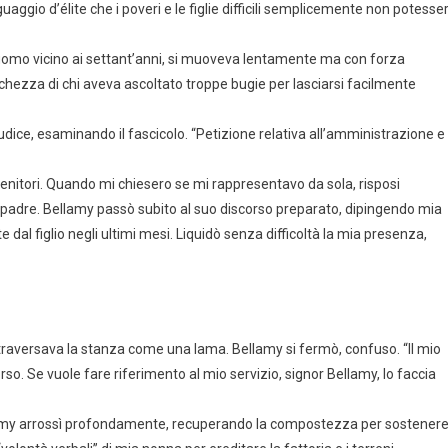
ggio d’élite che i poveri e le figlie difficili semplicemente non potesse
un uomo vicino ai settant’anni, si muoveva lentamente ma con forza
nchezza di chi aveva ascoltato troppe bugie per lasciarsi facilmente
iudice, esaminando il fascicolo. “Petizione relativa all’amministrazione e
genitori. Quando mi chiesero se mi rappresentavo da sola, risposi
padre. Bellamy passò subito al suo discorso preparato, dipingendo mia
l figlio negli ultimi mesi. Liquidò senza difficoltà la mia presenza,
ttraversava la stanza come una lama. Bellamy si fermò, confuso. “Il mio
. Se vuole fare riferimento al mio servizio, signor Bellamy, lo faccia
ellamy arrossì profondamente, recuperando la compostezza per sostener