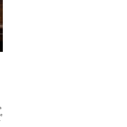
a
te
”