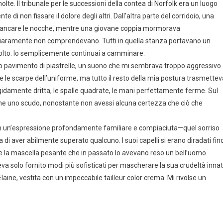
lte. Il tribunale per le successioni della contea di Norfolk era un luogo
i non fissare il dolore degli altri. Dall’altra parte del corridoio, una
sbiancare le nocche, mentre una giovane coppia mormorava
chiaramente non comprendevano. Tutti in quella stanza portavano un
isolto. Io semplicemente continuai a camminare.
ntico pavimento di piastrelle, un suono che mi sembrava troppo aggressivo
e le scarpe dell’uniforme, ma tutto il resto della mia postura trasmettev
igidamente dritta, le spalle quadrate, le mani perfettamente ferme. Sul
come uno scudo, nonostante non avessi alcuna certezza che ciò che
con un’espressione profondamente familiare e compiaciuta—quel sorriso
di aver abilmente superato qualcuno. I suoi capelli si erano diradati fin
o e la mascella pesante che in passato lo avevano reso un bell’uomo.
eva solo fornito modi più sofisticati per mascherare la sua crudeltà inna
ine, vestita con un impeccabile tailleur color crema. Mi rivolse un