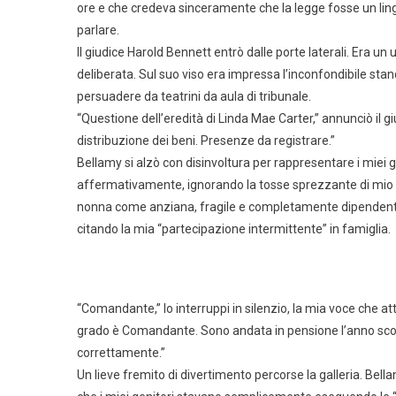
ore e che credeva sinceramente che la legge fosse un lingua
parlare.
Il giudice Harold Bennett entrò dalle porte laterali. Era 
deliberata. Sul suo viso era impressa l’inconfondibile sta
persuadere da teatrini da aula di tribunale.
“Questione dell’eredità di Linda Mae Carter,” annunciò il g
distribuzione dei beni. Presenze da registrare.”
Bellamy si alzò con disinvoltura per rappresentare i miei 
affermativamente, ignorando la tosse sprezzante di mio 
nonna come anziana, fragile e completamente dipendente da
citando la mia “partecipazione intermittente” in famiglia.
“Comandante,” lo interruppi in silenzio, la mia voce che a
grado è Comandante. Sono andata in pensione l’anno scorso
correttamente.”
Un lieve fremito di divertimento percorse la galleria. B