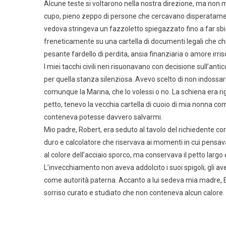
Alcune teste si voltarono nella nostra direzione, ma non mo
cupo, pieno zeppo di persone che cercavano disperatamente d
vedova stringeva un fazzoletto spiegazzato fino a far 
freneticamente su una cartella di documenti legali che 
pesante fardello di perdita, ansia finanziaria o amore irr
I miei tacchi civili neri risuonavano con decisione sull’a
per quella stanza silenziosa. Avevo scelto di non indossar
comunque la Marina, che lo volessi o no. La schiena era r
petto, tenevo la vecchia cartella di cuoio di mia nonna 
conteneva potesse davvero salvarmi.
Mio padre, Robert, era seduto al tavolo del richiedente 
duro e calcolatore che riservava ai momenti in cui pensava 
al colore dell’acciaio sporco, ma conservava il petto larg
L’invecchiamento non aveva addolcito i suoi spigoli; gli av
come autorità paterna. Accanto a lui sedeva mia madre, Ela
sorriso curato e studiato che non conteneva alcun calore.