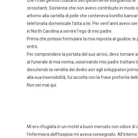
che i miei genitori stavano semplicemente eseguendo le “vo
circostanti. Sostenne che non avevo contribuito in modo si
attorno alla cartella di pelle che conteneva bonifici bancar
telefonata domenicale fatta a lei. Per vent’anni avevo s
in North Carolina a servire l’ego di mio padre.
Prima che potessi formulare la mia risposta al giudice, le
entrò.
Per comprendere la portata del suo arrivo, devo tornare agl
al funerale di mia nonna, osservando mio padre trattare 
discutendo la vendita dei dodici acri agli sviluppatori pri
alla sua insensibilità, fui accolta con la frase preferita d
Non sei mai qui.
Mi ero rifugiata in un motel a buon mercato con odore di c
l’infermiera dell’hospice mi aveva consegnato. All’interno c