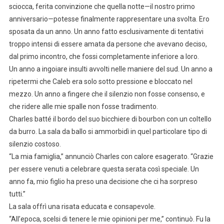
sciocca, ferita convinzione che quella notte—il nostro primo
anniversario—potesse finalmente rappresentare una svolta. Ero
sposata da un anno. Un anno fatto esclusivamente di tentativi
troppo intensi di essere amata da persone che avevano deciso,
dal primo incontro, che fossi completamente inferiore a loro.
Un anno a ingoiare insulti avvolti nelle maniere del sud. Un anno a
ripetermi che Caleb era solo sotto pressione e bloccato nel
mezzo. Un anno a fingere che il silenzio non fosse consenso, e
che ridere alle mie spalle non fosse tradimento.
Charles batté il bordo del suo bicchiere di bourbon con un coltello
da burro. La sala da ballo si ammorbidì in quel particolare tipo di
silenzio costoso.
“La mia famiglia,” annunciò Charles con calore esagerato. “Grazie
per essere venuti a celebrare questa serata così speciale. Un
anno fa, mio figlio ha preso una decisione che ci ha sorpreso
tutti.”
La sala offrì una risata educata e consapevole.
“All’epoca, scelsi di tenere le mie opinioni per me,” continuò. Fu la