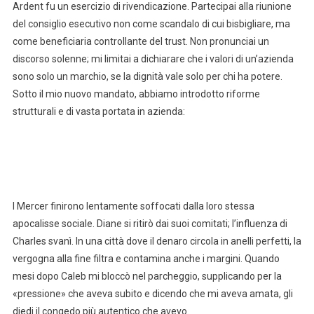
Ardent fu un esercizio di rivendicazione. Partecipai alla riunione
del consiglio esecutivo non come scandalo di cui bisbigliare, ma
come beneficiaria controllante del trust. Non pronunciai un
discorso solenne; mi limitai a dichiarare che i valori di un’azienda
sono solo un marchio, se la dignità vale solo per chi ha potere.
Sotto il mio nuovo mandato, abbiamo introdotto riforme
strutturali e di vasta portata in azienda:
I Mercer finirono lentamente soffocati dalla loro stessa
apocalisse sociale. Diane si ritirò dai suoi comitati; l’influenza di
Charles svanì. In una città dove il denaro circola in anelli perfetti, la
vergogna alla fine filtra e contamina anche i margini. Quando
mesi dopo Caleb mi bloccò nel parcheggio, supplicando per la
«pressione» che aveva subito e dicendo che mi aveva amata, gli
diedi il congedo più autentico che avevo.