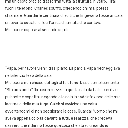
ma un gesto preciso trasforma tutta la struttura in vetro. Tirai
fuori il telefono. Charles sbuffò, chiedendo chi mai potessi
chiamare. Guardai le centinaia di volti che fingevano fosse ancora
un evento sociale, e feci l’unica chiamata che contava.
Mio padre rispose al secondo squillo.
“Papà, per favore vieni,” dissi piano. La parola Papà riecheggiava
nel silenzio teso della sala.
Mio padre non chiese dettagli al telefono. Disse semplicemente:
“Sto arrivando.” Rimasi in mezzo a quella sala da ballo con il viso
pulsante e aspettai, negando alla sala la soddisfazione delle mie
lacrime o della mia fuga. Caleb si avvicinò una volta,
avvertendomi di non peggiorare le cose. Guardai l’uomo che mi
aveva appena colpita davanti a tutti, e realizzai che credeva
davvero che il danno fosse qualcosa che stavo creando io.