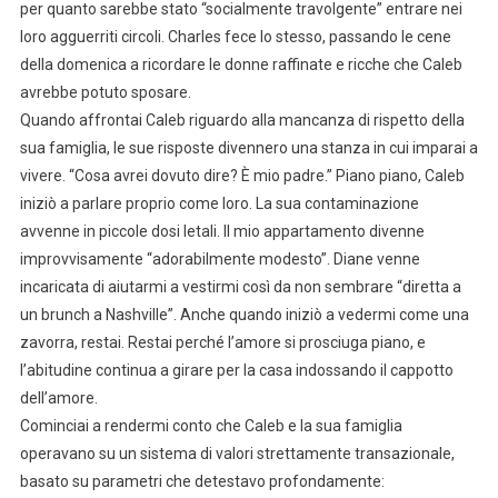
per quanto sarebbe stato “socialmente travolgente” entrare nei
loro agguerriti circoli. Charles fece lo stesso, passando le cene
della domenica a ricordare le donne raffinate e ricche che Caleb
avrebbe potuto sposare.
Quando affrontai Caleb riguardo alla mancanza di rispetto della
sua famiglia, le sue risposte divennero una stanza in cui imparai a
vivere. “Cosa avrei dovuto dire? È mio padre.” Piano piano, Caleb
iniziò a parlare proprio come loro. La sua contaminazione
avvenne in piccole dosi letali. Il mio appartamento divenne
improvvisamente “adorabilmente modesto”. Diane venne
incaricata di aiutarmi a vestirmi così da non sembrare “diretta a
un brunch a Nashville”. Anche quando iniziò a vedermi come una
zavorra, restai. Restai perché l’amore si prosciuga piano, e
l’abitudine continua a girare per la casa indossando il cappotto
dell’amore.
Cominciai a rendermi conto che Caleb e la sua famiglia
operavano su un sistema di valori strettamente transazionale,
basato su parametri che detestavo profondamente: