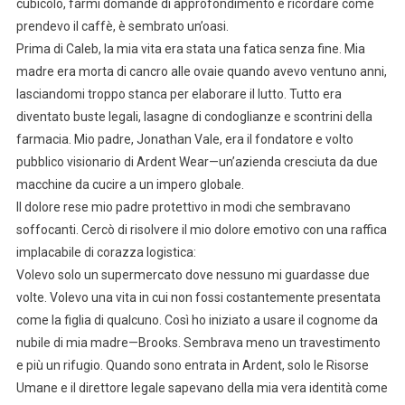
cubicolo, farmi domande di approfondimento e ricordare come
prendevo il caffè, è sembrato un’oasi.
Prima di Caleb, la mia vita era stata una fatica senza fine. Mia
madre era morta di cancro alle ovaie quando avevo ventuno anni,
lasciandomi troppo stanca per elaborare il lutto. Tutto era
diventato buste legali, lasagne di condoglianze e scontrini della
farmacia. Mio padre, Jonathan Vale, era il fondatore e volto
pubblico visionario di Ardent Wear—un’azienda cresciuta da due
macchine da cucire a un impero globale.
Il dolore rese mio padre protettivo in modi che sembravano
soffocanti. Cercò di risolvere il mio dolore emotivo con una raffica
implacabile di corazza logistica:
Volevo solo un supermercato dove nessuno mi guardasse due
volte. Volevo una vita in cui non fossi costantemente presentata
come la figlia di qualcuno. Così ho iniziato a usare il cognome da
nubile di mia madre—Brooks. Sembrava meno un travestimento
e più un rifugio. Quando sono entrata in Ardent, solo le Risorse
Umane e il direttore legale sapevano della mia vera identità come