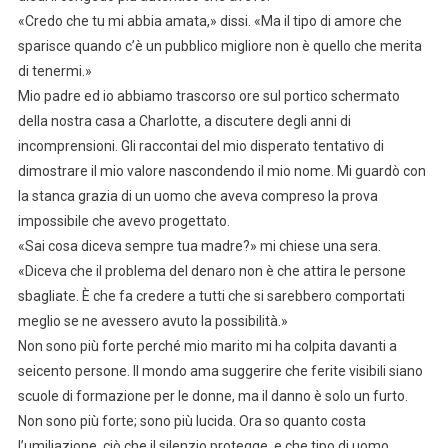
«Credo che tu mi abbia amata,» dissi. «Ma il tipo di amore che
sparisce quando c’è un pubblico migliore non è quello che merita
di tenermi.»
Mio padre ed io abbiamo trascorso ore sul portico schermato
della nostra casa a Charlotte, a discutere degli anni di
incomprensioni. Gli raccontai del mio disperato tentativo di
dimostrare il mio valore nascondendo il mio nome. Mi guardò con
la stanca grazia di un uomo che aveva compreso la prova
impossibile che avevo progettato.
«Sai cosa diceva sempre tua madre?» mi chiese una sera.
«Diceva che il problema del denaro non è che attira le persone
sbagliate. È che fa credere a tutti che si sarebbero comportati
meglio se ne avessero avuto la possibilità.»
Non sono più forte perché mio marito mi ha colpita davanti a
seicento persone. Il mondo ama suggerire che ferite visibili siano
scuole di formazione per le donne, ma il danno è solo un furto.
Non sono più forte; sono più lucida. Ora so quanto costa
l’umiliazione, ciò che il silenzio protegge, e che tipo di uomo