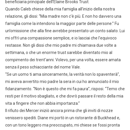
beneficiaria principale dell’Elaine Brooks Trust.
Quando Caleb chiese della mia famiglia all’inizio della nostra
relazione, gli dissi: “Mia madre non c’è più. E non ho davvero una
famiglia come la intendono la maggior parte delle persone.” Fu
un’omissione che alla fine avrebbe presentato un conto salato. Lui
mi offrì una compassione semplice, e io lasciai che l’equivoco
restasse. Non gli dissi che mio padre mi chiamava due volte a
settimana, o che un enorme trust sarebbe diventato mio al
compimento dei trent’anni. Volevo, per una volta, essere amata
senza il peso schiacciante del nome Vale.
“Se un uomo ti ama sinceramente, la verità non lo spaventerà”,
mi aveva avvertito mio padre la sera in cui ho annunciato il mio
fidanzamento. “Non è questo che mi fa paura”, risposi. “Temo che
resti per il motivo sbagliato, e che dovrò passare il resto della mia
vita a fingere che non abbia importanza.”
Il rifiuto dei Mercer iniziò ancora prima che gli inviti di nozze
venissero spediti. Diane mi portò in un ristorante di Buckhead e,
con un tono leggero ma preoccupato, mi chiese se fossi pronta