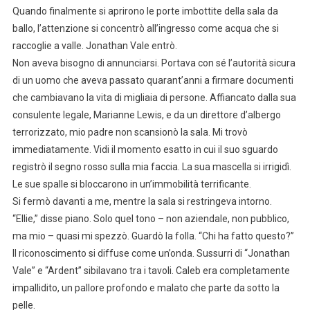
Quando finalmente si aprirono le porte imbottite della sala da
ballo, l’attenzione si concentrò all’ingresso come acqua che si
raccoglie a valle. Jonathan Vale entrò.
Non aveva bisogno di annunciarsi. Portava con sé l’autorità sicura
di un uomo che aveva passato quarant’anni a firmare documenti
che cambiavano la vita di migliaia di persone. Affiancato dalla sua
consulente legale, Marianne Lewis, e da un direttore d’albergo
terrorizzato, mio padre non scansionò la sala. Mi trovò
immediatamente. Vidi il momento esatto in cui il suo sguardo
registrò il segno rosso sulla mia faccia. La sua mascella si irrigidì.
Le sue spalle si bloccarono in un’immobilità terrificante.
Si fermò davanti a me, mentre la sala si restringeva intorno.
“Ellie,” disse piano. Solo quel tono – non aziendale, non pubblico,
ma mio – quasi mi spezzò. Guardò la folla. “Chi ha fatto questo?”
Il riconoscimento si diffuse come un’onda. Sussurri di “Jonathan
Vale” e “Ardent” sibilavano tra i tavoli. Caleb era completamente
impallidito, un pallore profondo e malato che parte da sotto la
pelle.