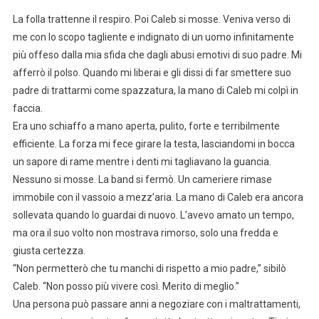
La folla trattenne il respiro. Poi Caleb si mosse. Veniva verso di
me con lo scopo tagliente e indignato di un uomo infinitamente
più offeso dalla mia sfida che dagli abusi emotivi di suo padre. Mi
afferrò il polso. Quando mi liberai e gli dissi di far smettere suo
padre di trattarmi come spazzatura, la mano di Caleb mi colpì in
faccia.
Era uno schiaffo a mano aperta, pulito, forte e terribilmente
efficiente. La forza mi fece girare la testa, lasciandomi in bocca
un sapore di rame mentre i denti mi tagliavano la guancia.
Nessuno si mosse. La band si fermò. Un cameriere rimase
immobile con il vassoio a mezz’aria. La mano di Caleb era ancora
sollevata quando lo guardai di nuovo. L’avevo amato un tempo,
ma ora il suo volto non mostrava rimorso, solo una fredda e
giusta certezza.
“Non permetterò che tu manchi di rispetto a mio padre,” sibilò
Caleb. “Non posso più vivere così. Merito di meglio.”
Una persona può passare anni a negoziare con i maltrattamenti,