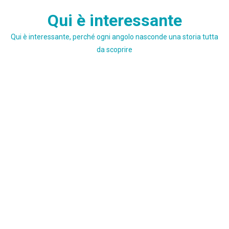
Skip
Qui è interessante
to
content
Qui è interessante, perché ogni angolo nasconde una storia tutta
da scoprire