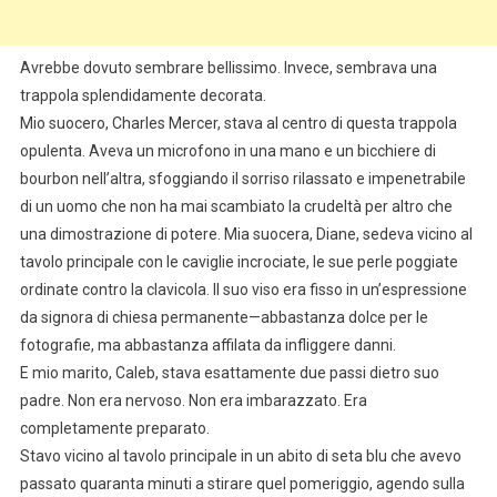
Avrebbe dovuto sembrare bellissimo. Invece, sembrava una
trappola splendidamente decorata.
Mio suocero, Charles Mercer, stava al centro di questa trappola
opulenta. Aveva un microfono in una mano e un bicchiere di
bourbon nell’altra, sfoggiando il sorriso rilassato e impenetrabile
di un uomo che non ha mai scambiato la crudeltà per altro che
una dimostrazione di potere. Mia suocera, Diane, sedeva vicino al
tavolo principale con le caviglie incrociate, le sue perle poggiate
ordinate contro la clavicola. Il suo viso era fisso in un’espressione
da signora di chiesa permanente—abbastanza dolce per le
fotografie, ma abbastanza affilata da infliggere danni.
E mio marito, Caleb, stava esattamente due passi dietro suo
padre. Non era nervoso. Non era imbarazzato. Era
completamente preparato.
Stavo vicino al tavolo principale in un abito di seta blu che avevo
passato quaranta minuti a stirare quel pomeriggio, agendo sulla