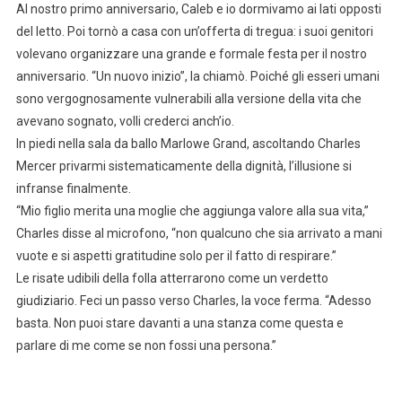
Al nostro primo anniversario, Caleb e io dormivamo ai lati opposti
del letto. Poi tornò a casa con un’offerta di tregua: i suoi genitori
volevano organizzare una grande e formale festa per il nostro
anniversario. “Un nuovo inizio”, la chiamò. Poiché gli esseri umani
sono vergognosamente vulnerabili alla versione della vita che
avevano sognato, volli crederci anch’io.
In piedi nella sala da ballo Marlowe Grand, ascoltando Charles
Mercer privarmi sistematicamente della dignità, l’illusione si
infranse finalmente.
“Mio figlio merita una moglie che aggiunga valore alla sua vita,”
Charles disse al microfono, “non qualcuno che sia arrivato a mani
vuote e si aspetti gratitudine solo per il fatto di respirare.”
Le risate udibili della folla atterrarono come un verdetto
giudiziario. Feci un passo verso Charles, la voce ferma. “Adesso
basta. Non puoi stare davanti a una stanza come questa e
parlare di me come se non fossi una persona.”