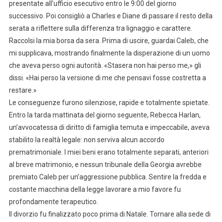
presentate all’ufficio esecutivo entro le 9:00 del giorno
successivo. Poi consigliò a Charles e Diane di passare il resto della
serata a riflettere sulla differenza tra lignaggio e carattere.
Raccolsi la mia borsa da sera. Prima di uscire, guardai Caleb, che
mi supplicava, mostrando finalmente la disperazione di un uomo
che aveva perso ogni autorità. «Stasera non hai perso me,» gli
dissi. «Hai perso la versione di me che pensavi fosse costretta a
restare.»
Le conseguenze furono silenziose, rapide e totalmente spietate.
Entro la tarda mattinata del giorno seguente, Rebecca Harlan,
un’avvocatessa di diritto di famiglia temuta e impeccabile, aveva
stabilito la realtà legale: non serviva alcun accordo
prematrimoniale. I miei beni erano totalmente separati, anteriori
al breve matrimonio, e nessun tribunale della Georgia avrebbe
premiato Caleb per un’aggressione pubblica. Sentire la fredda e
costante macchina della legge lavorare a mio favore fu
profondamente terapeutico.
Il divorzio fu finalizzato poco prima di Natale. Tornare alla sede di