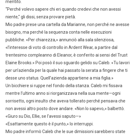
mentito.
“Perché volevo sapere chi eri quando credevi che non avessi
niente,” gli dissi, senza provare pietà.
Mio padre prese una cartella da Marianne, non perché ne avesse
bisogno, ma perché la sequenza conta nelle esecuzioni
pubbliche. «Per chiarezza,» annunciò alla sala silenziosa,
«l’interesse di voto di controllo in Ardent Wear, a partire dal
trentesimo compleanno di Eleanor, è conferito ai sensi del Trust
Elaine Brooks.» Poi posò il suo sguardo gelido su Caleb. «Tu lavori
per un’azienda per la quale hai passato la serata a fingere che ti
desse uno status. Quell’azienda appartiene a mia figlia.»
Un bicchiere si ruppe nel fondo della stanza. Caleb mi fissava
mentre l’ultimo anno si riorganizzava nella sua mente—ogni
sorrisetto, ogni insulto che aveva tollerato perché pensava che
non avessi altro posto dove andare. «Non lo sapevo,» balbettò.
«Giuro su Dio, Ellie, se l’avessi saputo—»
«Esattamente questo è il punto,» lo interruppi.
Mio padre informò Caleb che le sue dimissioni sarebbero state