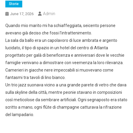
Storie
Admin
June 17, 2026
Quando mio marito mi ha schiaffeggiata, seicento persone
avevano già deciso che fossi l’intrattenimento.
La sala da ballo era un capolavoro di luce ambrata e argento
lucidato, il tipo di spazio in un hotel del centro di Atlanta
progettato per galà di beneficenza e anniversari dove le vecchie
famiglie venivano a dimostrare con veemenza la loro rilevanza.
Camerieri in giacche nere impeccabili si muovevano come
fantasmi tra tavoli di lino bianco.
Un trio jazz suonava vicino a una grande parete di vetro che dava
sulla skyline della città, mentre peonie stavano in composizioni
così meticolose da sembrare artificiali. Ogni segnaposto era stato
scritto a mano; ogni flûte di champagne catturava la rifrazione
del lampadario.