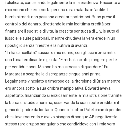
falsificato, cancellando legalmente la mia esistenza. Raccontò a
mio nonno che ero morta per una rara malattia infantile. I
bambini morti non possono ereditare patrimoni. Brian prese il
controllo del denaro, dirottando la mia legittima eredità per
finanziare il suo stile di vita, la crescita sontuosa di Lily, le auto di
lusso e le suite padronali, mentre chiudeva la vera erede in un
ripostiglio senza finestre e la nutriva di avanzi.
“Ti ha cancellata,” sussurrò mio nonno, con gli occhi brucianti di
una furia terrificante e giusta. “E mi ha lasciato piangere per te
per ventidue anni. Ma non ho mai smesso di guardare.” Fu
Margaret a scoprire le discrepanze cinque anni prima.
Legalmente vincolato e timoroso della ritorsione di Brian mentre
ero ancora sotto la sua ombra manipolativa, Edward aveva
aspettato, finanziando silenziosamente la mia istruzione tramite
la borsa di studio anonima, osservando la sua nipote ereditare il
genio del padre da lontano. Quando il dottor Patel chiamò per dire
che stavo morendo e avevo bisogno di sangue AB negativo—lo
stesso raro gruppo sanguigno che condividevo con il mio vero