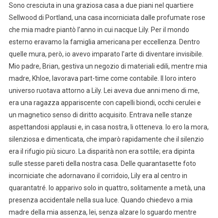
Sono cresciuta in una graziosa casa a due piani nel quartiere
Sellwood di Portland, una casa incorniciata dalle profumate rose
che mia madre piantò l’anno in cui nacque Lily. Per il mondo
esterno eravamo la famiglia americana per eccellenza. Dentro
quelle mura, però, io avevo imparato l’arte di diventare invisibile.
Mio padre, Brian, gestiva un negozio di materiali edili, mentre mia
madre, Khloe, lavorava part-time come contabile. Il loro intero
universo ruotava attorno a Lily. Lei aveva due anni meno di me,
era una ragazza appariscente con capelli biondi, occhi cerulei e
un magnetico senso di diritto acquisito. Entrava nelle stanze
aspettandosi applausi e, in casa nostra, li otteneva. Io ero la mora,
silenziosa e dimenticata, che imparò rapidamente che il silenzio
era il rifugio più sicuro. La disparità non era sottile; era dipinta
sulle stesse pareti della nostra casa. Delle quarantasette foto
incorniciate che adornavano il corridoio, Lily era al centro in
quarantatré. Io apparivo solo in quattro, solitamente a metà, una
presenza accidentale nella sua luce. Quando chiedevo a mia
madre della mia assenza, lei, senza alzare lo sguardo mentre