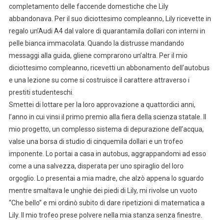
completamento delle faccende domestiche che Lily
abbandonava. Per il suo diciottesimo compleanno, Lily ricevette in
regalo un’Audi A4 dal valore di quarantamila dollari con interni in
pelle bianca immacolata. Quando la distrusse mandando
messaggi alla guida, gliene comprarono un’altra. Per il mio
diciottesimo compleanno, ricevetti un abbonamento dell’autobus
e una lezione su come si costruisce il carattere attraverso i
prestiti studenteschi.
Smettei di lottare per la loro approvazione a quattordici anni,
l’anno in cui vinsi il primo premio alla fiera della scienza statale. Il
mio progetto, un complesso sistema di depurazione dell’acqua,
valse una borsa di studio di cinquemila dollari e un trofeo
imponente. Lo portai a casa in autobus, aggrappandomi ad esso
come a una salvezza, disperata per uno spiraglio del loro
orgoglio. Lo presentai a mia madre, che alzò appena lo sguardo
mentre smaltava le unghie dei piedi di Lily, mi rivolse un vuoto
“Che bello” e mi ordinò subito di dare ripetizioni di matematica a
Lily. Il mio trofeo prese polvere nella mia stanza senza finestre.