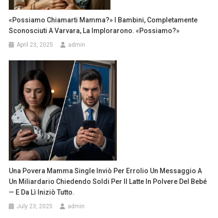
«Possiamo Chiamarti Mamma?» I Bambini, Completamente
Sconosciuti A Varvara, La Implorarono. «Possiamo?»
April 23, 2025
admin
Una Povera Mamma Single Inviò Per Errolio Un Messaggio A
Un Miliardario Chiedendo Soldi Per Il Latte In Polvere Del Bebé
— E Da Lì Iniziò Tutto.
July 23, 2025
admin