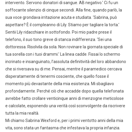
intervento. Servono donatori di sangue. AB negativo.’ Ci fu un
soffocante silenzio di cinque secondi. Alla fine, quando parlò, la
sua voce grondava irritazione acuta e studiata. ‘Sabrina, può
aspettare? È il compleanno di Lily. Stiamo per tagliare la torta.’
Sentii Lily ridacchiare in sottofondo. Poi mio padre prese il
telefono, il suo tono greve di stanca indifferenza. ‘Sei una
dottoressa. Risolvila da sola. Non rovinare la giornata speciale di
tua sorella con i tuoi drammi.’ La linea cadde. Fissai lo schermo
incrinato e insanguinato, l’assoluta definitività del loro abbandono
che si riversava su di me. Pensai, mentre il paramedico cercava
disperatamente di tenermi cosciente, che quello fosse il
momento più devastante della mia esistenza. Mi sbagliavo
profondamente. Perché ciò che accadde dopo quella telefonata
avrebbe fatto crollare venticinque anni di menzogne meticolose
e calcolate, esponendo una verità così sconvolgente da riscrivere
tutta la mia realtà.
Mi chiamo Sabrina Wexford e, per i primi ventotto anni della mia
vita, sono stata un fantasma che infestava la propria infanzia.