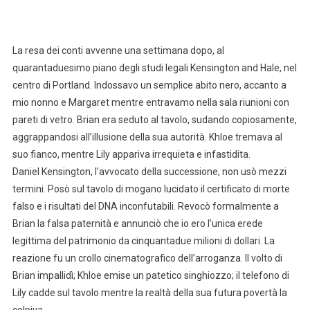
La resa dei conti avvenne una settimana dopo, al
quarantaduesimo piano degli studi legali Kensington and Hale, nel
centro di Portland. Indossavo un semplice abito nero, accanto a
mio nonno e Margaret mentre entravamo nella sala riunioni con
pareti di vetro. Brian era seduto al tavolo, sudando copiosamente,
aggrappandosi all’illusione della sua autorità. Khloe tremava al
suo fianco, mentre Lily appariva irrequieta e infastidita.
Daniel Kensington, l’avvocato della successione, non usò mezzi
termini. Posò sul tavolo di mogano lucidato il certificato di morte
falso e i risultati del DNA inconfutabili. Revocò formalmente a
Brian la falsa paternità e annunciò che io ero l’unica erede
legittima del patrimonio da cinquantadue milioni di dollari. La
reazione fu un crollo cinematografico dell’arroganza. Il volto di
Brian impallidì; Khloe emise un patetico singhiozzo; il telefono di
Lily cadde sul tavolo mentre la realtà della sua futura povertà la
colpiva.