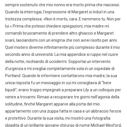
sempre sostenuto che mio nonno era morto prima che nascessi.
Quando la interrogai, l’espressione di Margaret si indurì in una
tristezza complessa. «Non è morto, cara. E nemmeno tu. Non per
lui.» Prima che potessi chiedere spiegazioni, mia madre mi
comandò bruscamente di prendere altro ghiaccio e Margaret
svanì, lasciandomi con un enigma che non avrei risolto per anni.
Quel mistero divenne infinitamente più complesso durante il mio
secondo anno di università. La mia appendice si ruppe nel cuore
della notte, rischiando di uccidermi. Sopportai un intervento
d’urgenza e mi svegliai completamente sola in un ospedale di
Portland. Quando le infermiere contattarono mia madre, la sua
unica risposta fu un messaggio in cui mi consigliava di “bere
liquidi”; erano troppo impegnati a preparare Lily a un colloquio per
venire a trovarmi. Rimasi a recuperare tre giorni nell’agonia della
solitudine, finché Margaret apparve alla porta del mio
appartamento con una zuppa fatta in casa e un abbraccio feroce
e protettivo. Durante la sua visita, mi mostrò una fotografia
sbiadita di un brillante giovane chirurgo di nome Michael Wexford,