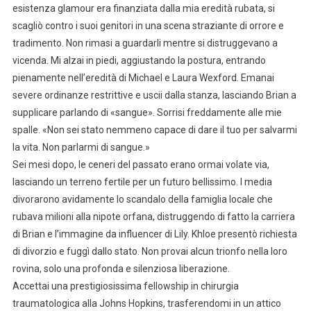
esistenza glamour era finanziata dalla mia eredità rubata, si
scagliò contro i suoi genitori in una scena straziante di orrore e
tradimento. Non rimasi a guardarli mentre si distruggevano a
vicenda. Mi alzai in piedi, aggiustando la postura, entrando
pienamente nell’eredità di Michael e Laura Wexford. Emanai
severe ordinanze restrittive e uscii dalla stanza, lasciando Brian a
supplicare parlando di «sangue». Sorrisi freddamente alle mie
spalle. «Non sei stato nemmeno capace di dare il tuo per salvarmi
la vita. Non parlarmi di sangue.»
Sei mesi dopo, le ceneri del passato erano ormai volate via,
lasciando un terreno fertile per un futuro bellissimo. I media
divorarono avidamente lo scandalo della famiglia locale che
rubava milioni alla nipote orfana, distruggendo di fatto la carriera
di Brian e l’immagine da influencer di Lily. Khloe presentò richiesta
di divorzio e fuggì dallo stato. Non provai alcun trionfo nella loro
rovina, solo una profonda e silenziosa liberazione.
Accettai una prestigiosissima fellowship in chirurgia
traumatologica alla Johns Hopkins, trasferendomi in un attico