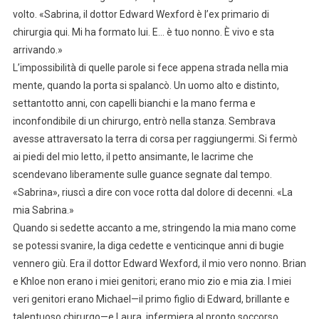
volto. «Sabrina, il dottor Edward Wexford è l’ex primario di
chirurgia qui. Mi ha formato lui. E… è tuo nonno. È vivo e sta
arrivando.»
L’impossibilità di quelle parole si fece appena strada nella mia
mente, quando la porta si spalancò. Un uomo alto e distinto,
settantotto anni, con capelli bianchi e la mano ferma e
inconfondibile di un chirurgo, entrò nella stanza. Sembrava
avesse attraversato la terra di corsa per raggiungermi. Si fermò
ai piedi del mio letto, il petto ansimante, le lacrime che
scendevano liberamente sulle guance segnate dal tempo.
«Sabrina», riuscì a dire con voce rotta dal dolore di decenni. «La
mia Sabrina.»
Quando si sedette accanto a me, stringendo la mia mano come
se potessi svanire, la diga cedette e venticinque anni di bugie
vennero giù. Era il dottor Edward Wexford, il mio vero nonno. Brian
e Khloe non erano i miei genitori; erano mio zio e mia zia. I miei
veri genitori erano Michael—il primo figlio di Edward, brillante e
talentuoso chirurgo—e Laura, infermiera al pronto soccorso.