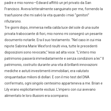
padre e mio nonno—Edward affittò un jet privato da San
Francisco. Aveva letteralmente sanguinato per me, fornendo la
trasfusione che mi salvò la vita quando i miei “genitori”
rifiutarono.
Tre giorni dopo, immersa nella calda luce del sole di una suite
privata traboccante di fiori, mio nonno mi consegnò un pesante
documento notarile. Era il suo testamento. “Nel caso in cui mia
nipote Sabrina Marie Wexford risulti viva, tutte le precedenti
disposizioni sono revocate,” lessi ad alta voce. “L’intero mio
patrimonio passerà immediatamente e senza condizioni a lei.” Il
patrimonio, costruito durante una vita di brillanti innovazioni
mediche e astuti investimenti immobiliari, era valutato
cinquantadue milioni di dollari. E con il mio test del DNA
confermato, ogni singolo centesimo apparteneva a me. Brian e
Lily erano esplicitamente esclusi. L’impero con cui avevano
alimentato le loro illusioni era scomparso.