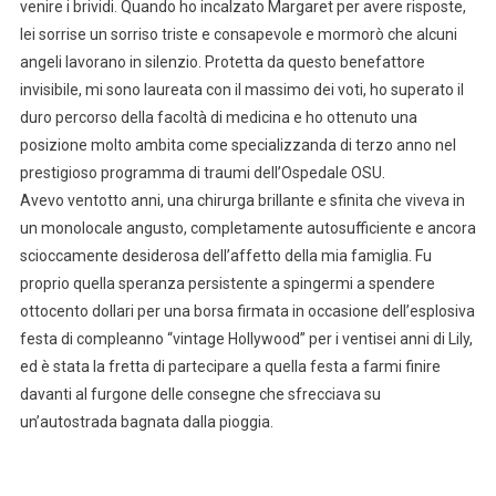
venire i brividi. Quando ho incalzato Margaret per avere risposte,
lei sorrise un sorriso triste e consapevole e mormorò che alcuni
angeli lavorano in silenzio. Protetta da questo benefattore
invisibile, mi sono laureata con il massimo dei voti, ho superato il
duro percorso della facoltà di medicina e ho ottenuto una
posizione molto ambita come specializzanda di terzo anno nel
prestigioso programma di traumi dell’Ospedale OSU.
Avevo ventotto anni, una chirurga brillante e sfinita che viveva in
un monolocale angusto, completamente autosufficiente e ancora
scioccamente desiderosa dell’affetto della mia famiglia. Fu
proprio quella speranza persistente a spingermi a spendere
ottocento dollari per una borsa firmata in occasione dell’esplosiva
festa di compleanno “vintage Hollywood” per i ventisei anni di Lily,
ed è stata la fretta di partecipare a quella festa a farmi finire
davanti al furgone delle consegne che sfrecciava su
un’autostrada bagnata dalla pioggia.