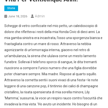
Storie
Admin
June 18, 2026
Schegge di vetro conficcate nel mio petto, un caleidoscopio di
dolore che rifletteva i resti della mia Honda Civic di dieci anni. La
mia gamba sinistra era incastrata, l’osso una sporgenza bianca e
frastagliata contro un mare di rosso. Attraverso la nebbia
agonizzante di un’emorragia interna, giacevo nel retro di
un’ambulanza, la sirena che ululava come un mesto lamento
funebre. Sollevai il telefono sporco di sangue, le dita tremanti
riuscirono a comporre l’unico numero che una figlia dovrebbe
poter chiamare sempre. Mia madre. Rispose al quarto squillo.
Attraverso la cornetta sentii i suoni vivaci di una festa—le note
leggere di una canzone pop, il tintinnio dei calici di champagne
cristallino, la risata spensierata di mia sorella minore, Lily.
‘Mamma,’ sussurrai, la voce un respiro rauco contro l’oscurità che
invadeva la mia vista. ‘Ho avuto un incidente. Ho bisogno di un