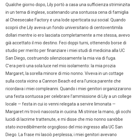
Qualche giorno dopo, Lily portò a casa una sufficienza striminzita
in un tema di inglese, scatenando una sontuosa cena di famiglia
al Cheesecake Factory e una lode sperticata sui social. Quando
scoprii che Lily aveva un fondo universitario di centoventimila
dollari mentre io ero lasciata completamente a me stessa, avevo
già accettato il mio destino. Feci doppi turni, ottenendo borse di
studio per merito per finanziare i miei studi di medicina alla UC
San Diego, costruendo silenziosamente la mia via di fuga.
C’era però una sola luce nel mio isolamento: la mia prozia
Margaret, la sorella minore di mio nonno. Viveva in un cottage
sulla costa vicino a Cannon Beach ed era l’unica parente che
ricordava i miei compleanni. Quando i miei genitori organizzarono
una festa sontuosa per celebrare l’ammissione di Lily a un college
locale — festa in cui io venni relegata a servire limonata —
Margaret mi trovò nascosta in cucina. Mi strinse la mano, gli occhi
lucidi di lacrime trattenute, e mi disse che mio nonno sarebbe
stato incredibilmente orgoglioso del mio ingresso alla UC San
Diego. La frase mi lasciò perplessa; i miei genitori avevano