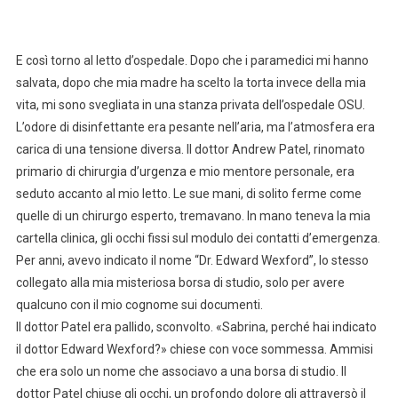
E così torno al letto d’ospedale. Dopo che i paramedici mi hanno
salvata, dopo che mia madre ha scelto la torta invece della mia
vita, mi sono svegliata in una stanza privata dell’ospedale OSU.
L’odore di disinfettante era pesante nell’aria, ma l’atmosfera era
carica di una tensione diversa. Il dottor Andrew Patel, rinomato
primario di chirurgia d’urgenza e mio mentore personale, era
seduto accanto al mio letto. Le sue mani, di solito ferme come
quelle di un chirurgo esperto, tremavano. In mano teneva la mia
cartella clinica, gli occhi fissi sul modulo dei contatti d’emergenza.
Per anni, avevo indicato il nome “Dr. Edward Wexford”, lo stesso
collegato alla mia misteriosa borsa di studio, solo per avere
qualcuno con il mio cognome sui documenti.
Il dottor Patel era pallido, sconvolto. «Sabrina, perché hai indicato
il dottor Edward Wexford?» chiese con voce sommessa. Ammisi
che era solo un nome che associavo a una borsa di studio. Il
dottor Patel chiuse gli occhi, un profondo dolore gli attraversò il