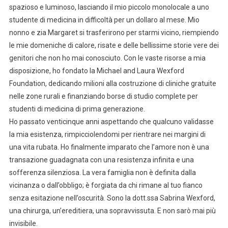
spazioso e luminoso, lasciando il mio piccolo monolocale a uno
studente di medicina in difficoltà per un dollaro al mese. Mio
nonno e zia Margaret si trasferirono per starmi vicino, riempiendo
le mie domeniche di calore, risate e delle bellissime storie vere dei
genitori che non ho mai conosciuto. Con le vaste risorse a mia
disposizione, ho fondato la Michael and Laura Wexford
Foundation, dedicando milioni alla costruzione di cliniche gratuite
nelle zone rurali e finanziando borse di studio complete per
studenti di medicina di prima generazione.
Ho passato venticinque anni aspettando che qualcuno validasse
la mia esistenza, rimpicciolendomi per rientrare nei margini di
una vita rubata. Ho finalmente imparato che l’amore non è una
transazione guadagnata con una resistenza infinita e una
sofferenza silenziosa. La vera famiglia non è definita dalla
vicinanza o dall’obbligo; è forgiata da chi rimane al tuo fianco
senza esitazione nell’oscurità. Sono la dott.ssa Sabrina Wexford,
una chirurga, un’ereditiera, una sopravvissuta. E non sarò mai più
invisibile.