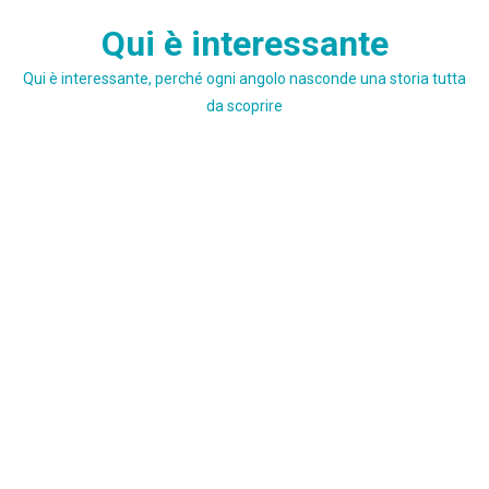
Skip
Qui è interessante
to
content
Qui è interessante, perché ogni angolo nasconde una storia tutta
da scoprire