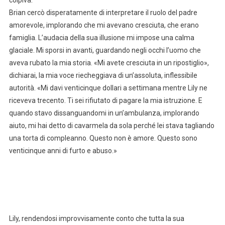
Brian cercò disperatamente di interpretare il ruolo del padre
amorevole, implorando che mi avevano cresciuta, che erano
famiglia. L’audacia della sua illusione mi impose una calma
glaciale. Mi sporsi in avanti, guardando negli occhi l’uomo che
aveva rubato la mia storia. «Mi avete cresciuta in un ripostiglio»,
dichiarai, la mia voce riecheggiava di un’assoluta, inflessibile
autorità. «Mi davi venticinque dollari a settimana mentre Lily ne
riceveva trecento. Ti sei rifiutato di pagare la mia istruzione. E
quando stavo dissanguandomi in un’ambulanza, implorando
aiuto, mi hai detto di cavarmela da sola perché lei stava tagliando
una torta di compleanno. Questo non è amore. Questo sono
venticinque anni di furto e abuso.»
Lily, rendendosi improvvisamente conto che tutta la sua