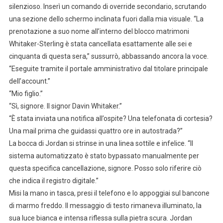
silenzioso. Inserì un comando di override secondario, scrutando
una sezione dello schermo inclinata fuori dalla mia visuale. “La
prenotazione a suo nome all’interno del blocco matrimoni
Whitaker-Sterling è stata cancellata esattamente alle sei e
cinquanta di questa sera,” sussurrò, abbassando ancora la voce.
“Eseguite tramite il portale amministrativo dal titolare principale
dell’account.”
“Mio figlio.”
“Sì, signore. Il signor Davin Whitaker.”
“È stata inviata una notifica all’ospite? Una telefonata di cortesia?
Una mail prima che guidassi quattro ore in autostrada?”
La bocca di Jordan si strinse in una linea sottile e infelice. “Il
sistema automatizzato è stato bypassato manualmente per
questa specifica cancellazione, signore. Posso solo riferire ciò
che indica il registro digitale.”
Misi la mano in tasca, presi il telefono e lo appoggiai sul bancone
di marmo freddo. Il messaggio di testo rimaneva illuminato, la
sua luce bianca e intensa riflessa sulla pietra scura. Jordan