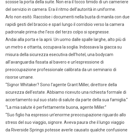
scosse la porta della suite. Non era il tocco timido di un cameriere
del servizio in camera. Era il ritmo dell’autorità in uniforme.
Arlo non esitò. Raccolse i documenti nella busta di manila con due
rapidi gesti del braccio e sparì lungo il corridoio verso la camera
padronale prima che l’eco del terzo colpo si spegnesse.
Andai alla porta e la aprii. Un uomo dalle spalle larghe, alto più di
un metro e ottanta, occupava la soglia. Indossava la giacca su
misura della sicurezza esecutiva dell’hotel, una bodycam
all’avanguardia fissata al bavero e un’espressione di
preoccupazione professionale calibrata da un seminario di
risorse umane.
“Signor Whitaker? Sono l’agente Grant Miller, direttore della
sicurezza dell’estate. Abbiamo ricevuto una richiesta formale di
accertamento sul suo stato di salute da parte della sua famiglia.”
“La mia salute è perfettamente buona, agente Miller.”
“Suo figlio ha espresso un’enorme preoccupazione riguardo allo
stress del suo viaggio, signore. Aveva paura che il lungo viaggio
da Riverside Springs potesse averle causato qualche confusione