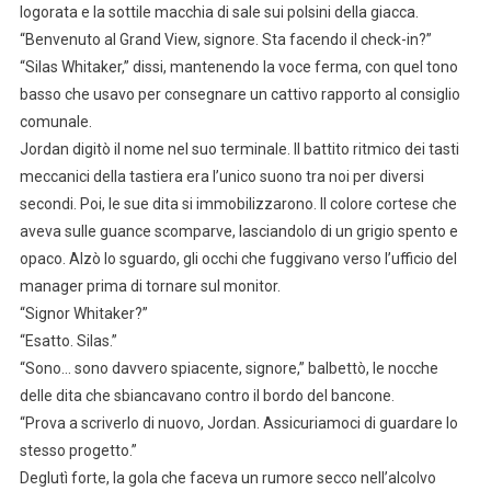
logorata e la sottile macchia di sale sui polsini della giacca.
“Benvenuto al Grand View, signore. Sta facendo il check-in?”
“Silas Whitaker,” dissi, mantenendo la voce ferma, con quel tono
basso che usavo per consegnare un cattivo rapporto al consiglio
comunale.
Jordan digitò il nome nel suo terminale. Il battito ritmico dei tasti
meccanici della tastiera era l’unico suono tra noi per diversi
secondi. Poi, le sue dita si immobilizzarono. Il colore cortese che
aveva sulle guance scomparve, lasciandolo di un grigio spento e
opaco. Alzò lo sguardo, gli occhi che fuggivano verso l’ufficio del
manager prima di tornare sul monitor.
“Signor Whitaker?”
“Esatto. Silas.”
“Sono… sono davvero spiacente, signore,” balbettò, le nocche
delle dita che sbiancavano contro il bordo del bancone.
“Prova a scriverlo di nuovo, Jordan. Assicuriamoci di guardare lo
stesso progetto.”
Deglutì forte, la gola che faceva un rumore secco nell’alcolvo