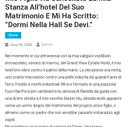
Stanza All’hotel Del Suo
Matrimonio E Mi Ha Scritto:
“Dormi Nella Hall Se Devi.”
Storie
Admin
June 28, 2026
Nel momento in cui attraversai con la mia valigia il vestibolo
immacolato, venato di marmo, del Grand View Estate Hotel, il mio
telefono vibrò contro il palmo della mano. La vibrazione era netta,
uno scatto meccanico contro una pelle indurita da quarant’anni di
ferro freddo e rivetti industriali. Mi ero fermato in una piazzola
fuori Hartford per cambiarmi la camicia di flanella da guida con
una di lino stirata e il mio vecchio blazer blu, desiderando apparire
come un uomo degno del matrimonio del proprio unico figlio, o
almeno come un padre che non avrebbe causato imbarazzo agli
ospiti.
Mi aspettavo un numero di stanza da Davin. Una breve