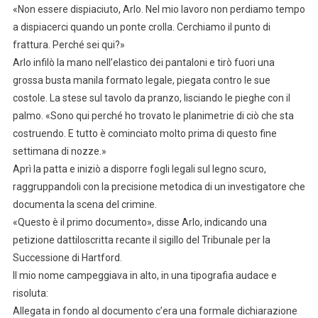
«Non essere dispiaciuto, Arlo. Nel mio lavoro non perdiamo tempo
a dispiacerci quando un ponte crolla. Cerchiamo il punto di
frattura. Perché sei qui?»
Arlo infilò la mano nell’elastico dei pantaloni e tirò fuori una
grossa busta manila formato legale, piegata contro le sue
costole. La stese sul tavolo da pranzo, lisciando le pieghe con il
palmo. «Sono qui perché ho trovato le planimetrie di ciò che sta
costruendo. E tutto è cominciato molto prima di questo fine
settimana di nozze.»
Aprì la patta e iniziò a disporre fogli legali sul legno scuro,
raggruppandoli con la precisione metodica di un investigatore che
documenta la scena del crimine.
«Questo è il primo documento», disse Arlo, indicando una
petizione dattiloscritta recante il sigillo del Tribunale per la
Successione di Hartford.
Il mio nome campeggiava in alto, in una tipografia audace e
risoluta:
Allegata in fondo al documento c’era una formale dichiarazione