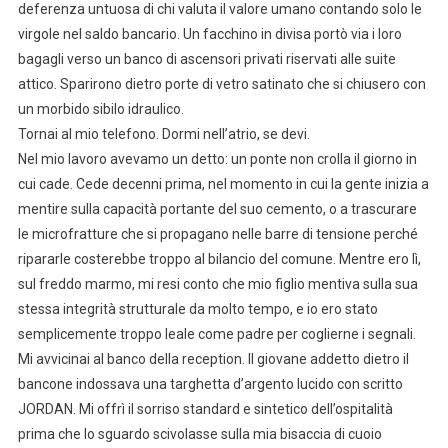
deferenza untuosa di chi valuta il valore umano contando solo le
virgole nel saldo bancario. Un facchino in divisa portò via i loro
bagagli verso un banco di ascensori privati riservati alle suite
attico. Sparirono dietro porte di vetro satinato che si chiusero con
un morbido sibilo idraulico.
Tornai al mio telefono. Dormi nell’atrio, se devi.
Nel mio lavoro avevamo un detto: un ponte non crolla il giorno in
cui cade. Cede decenni prima, nel momento in cui la gente inizia a
mentire sulla capacità portante del suo cemento, o a trascurare
le microfratture che si propagano nelle barre di tensione perché
ripararle costerebbe troppo al bilancio del comune. Mentre ero lì,
sul freddo marmo, mi resi conto che mio figlio mentiva sulla sua
stessa integrità strutturale da molto tempo, e io ero stato
semplicemente troppo leale come padre per coglierne i segnali.
Mi avvicinai al banco della reception. Il giovane addetto dietro il
bancone indossava una targhetta d’argento lucido con scritto
JORDAN. Mi offrì il sorriso standard e sintetico dell’ospitalità
prima che lo sguardo scivolasse sulla mia bisaccia di cuoio