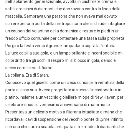
dell’isolamento generazionale, avvolta in cashmere crema e
sottili orecchini di diamanti che danzavano contro la linea della
mascella. Sembrava una persona che non aveva mai dovuto
correre per una porta della metropolitana che si chiude, ritagliare
un coupon dal volantino della domenica o restare in piedi in un
freddo ufficio comunale per contestare una tassa sulla proprietà.
Poi girò la testa verso il grande lampadario sopra la fontana.
La luce colpì la sua gola, e un lampo brillante e inconfondibile mi
colpì dritto tra gli occhi. Il respiro mi si bloccò in gola, denso e
secco come limo di fiume.
La collana. Era di Sarah.
Conoscevo quel gioiello come un cieco conosce la venatura della
porta di casa sua. Avevo progettato io stesso l’incastonatura in
platino, insieme a un vecchio gioielliere miope di New Haven, per
celebrare il nostro ventesimo anniversario di matrimonio.
Presentava un delicato motivo a filigrana intagliato a mano che
ricordava i cavi di sospensione del vecchio ponte di Lyme, rifinito
con una chiusura a scatola antiquata e tre modesti diamanti che