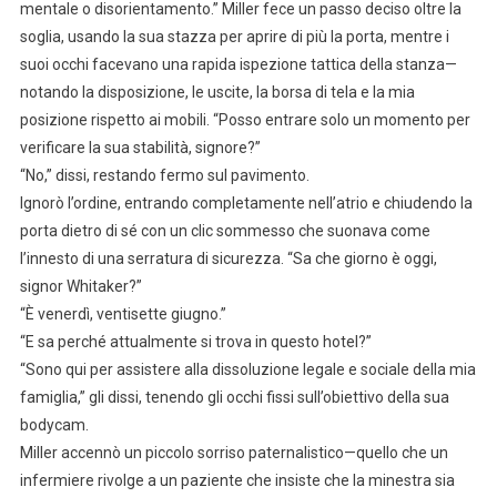
mentale o disorientamento.” Miller fece un passo deciso oltre la
soglia, usando la sua stazza per aprire di più la porta, mentre i
suoi occhi facevano una rapida ispezione tattica della stanza—
notando la disposizione, le uscite, la borsa di tela e la mia
posizione rispetto ai mobili. “Posso entrare solo un momento per
verificare la sua stabilità, signore?”
“No,” dissi, restando fermo sul pavimento.
Ignorò l’ordine, entrando completamente nell’atrio e chiudendo la
porta dietro di sé con un clic sommesso che suonava come
l’innesto di una serratura di sicurezza. “Sa che giorno è oggi,
signor Whitaker?”
“È venerdì, ventisette giugno.”
“E sa perché attualmente si trova in questo hotel?”
“Sono qui per assistere alla dissoluzione legale e sociale della mia
famiglia,” gli dissi, tenendo gli occhi fissi sull’obiettivo della sua
bodycam.
Miller accennò un piccolo sorriso paternalistico—quello che un
infermiere rivolge a un paziente che insiste che la minestra sia