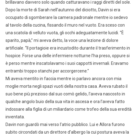
brillavano davvero solo quando catturavano i raggi diretti del sole.
Dopo la morte di Sarah nell’autunno del diciotto, Davin si era
occupato di sgomberare la camera padronale mentre io sedevo
al tavolo della cucina, fissando il muro nel vuoto. Era sceso con
una scatola di velluto vuota, gli occhi adeguatamente lucidi. “È
sparito, papà,” mi aveva detto, la voce una lezione di dolore
artificiale. “Il portagioie era incustodito durante il trasferimento in
hospice. Forse una delle infermiere notturne l’ha preso, oppure si
è perso mentre inscatolavamo i suoi cappotti invernali. Eravamo
entrambi troppo stanchi per accorgercene.”
Mi aveva mentito in faccia mentre io parlavo ancora con mia
moglie morta negli spazi vuoti della nostra casa. Aveva rubato il
suo bene più prezioso dal suo comò gelido, l’aveva nascosto in
qualche angolo buio della sua vita in ascesa e ora l’aveva fatto
indossare alla figlia di un miliardario come trofeo della sua eredità
inventata.
Davin non guardò mai verso l’atrio pubblico. Lui e Allora furono
subito circondati da un direttore d’albergo la cui postura aveva la