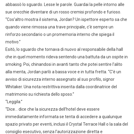
abbassò lo sguardo. Lesse le parole. Guardai la pelle intorno alle
sue orecchie diventare di un rosso cremisi profondo e furioso.
“Cos’altro mostra il sistema, Jordan? Un ispettore esperto sa che
quando viene rimossa una trave principale, c’è sempre un
rinforzo secondario o un promemoria interno che spiega il
motivo.”
Esitò, lo sguardo che tornava di nuovo al responsabile della hall
che in quel momento rideva sentendo una battuta da un ospite in
smoking. Poi, chinandosi in avanti tanto che potei sentire l’alito
alla menta, Jordan parlò a bassa voce e in tutta fretta. “C’è un
avviso di sicurezza interno assegnato al suo profilo, signor
Whitaker. Una nota restrittiva inserita dalla coordinatrice del
matrimonio su richiesta dello sposo.”
“Leggila.”
“Dice… dice che la sicurezza dell’hotel deve essere
immediatamente informata se tenta di accedere a qualunque
spazio privato per eventi, inclusi il Crystal Terrace Hall o la sala del
consiglio esecutivo, senza l’autorizzazione diretta e