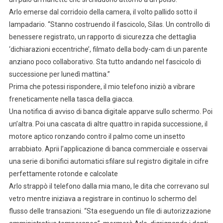
Arlo emerse dal corridoio della camera, il volto pallido sotto il
lampadario. “Stanno costruendo il fascicolo, Silas. Un controllo di
benessere registrato, un rapporto di sicurezza che dettaglia
‘dichiarazioni eccentriche’, filmato della body-cam di un parente
anziano poco collaborativo. Sta tutto andando nel fascicolo di
successione per lunedì mattina.”
Prima che potessi rispondere, il mio telefono iniziò a vibrare
freneticamente nella tasca della giacca.
Una notifica di avviso di banca digitale apparve sullo schermo. Poi
un’altra. Poi una cascata di altre quattro in rapida successione, il
motore aptico ronzando contro il palmo come un insetto
arrabbiato. Aprii l’applicazione di banca commerciale e osservai
una serie di bonifici automatici sfilare sul registro digitale in cifre
perfettamente rotonde e calcolate
Arlo strappò il telefono dalla mia mano, le dita che correvano sul
vetro mentre iniziava a registrare in continuo lo schermo del
flusso delle transazioni. “Sta eseguendo un file di autorizzazione