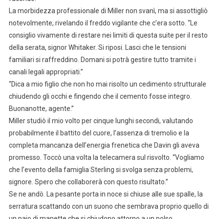
La morbidezza professionale di Miller non svanì, ma si assottigliò
notevolmente, rivelando il freddo vigilante che c’era sotto. “Le
consiglio vivamente di restare nei limiti di questa suite per il resto
della serata, signor Whitaker. Si riposi. Lasci che le tensioni
familiari si raffreddino. Domani si potrà gestire tutto tramite i
canali legali appropriati.”
“Dica a mio figlio che non ho mai risolto un cedimento strutturale
chiudendo gli occhi e fingendo che il cemento fosse integro.
Buonanotte, agente.”
Miller studiò il mio volto per cinque lunghi secondi, valutando
probabilmente il battito del cuore, l’assenza di tremolio e la
completa mancanza dell’energia frenetica che Davin gli aveva
promesso. Toccò una volta la telecamera sul risvolto. “Vogliamo
che l’evento della famiglia Sterling si svolga senza problemi,
signore. Spero che collaborerà con questo risultato.”
Se ne andò. La pesante porta in noce si chiuse alle sue spalle, la
serratura scattando con un suono che sembrava proprio quello di
un paio di manette che si chiudono attorno a un polso.