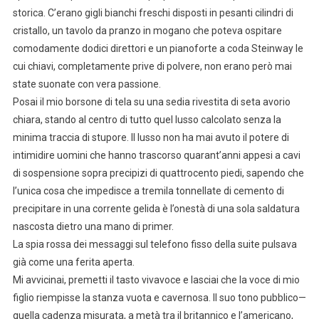
storica. C’erano gigli bianchi freschi disposti in pesanti cilindri di
cristallo, un tavolo da pranzo in mogano che poteva ospitare
comodamente dodici direttori e un pianoforte a coda Steinway le
cui chiavi, completamente prive di polvere, non erano però mai
state suonate con vera passione.
Posai il mio borsone di tela su una sedia rivestita di seta avorio
chiara, stando al centro di tutto quel lusso calcolato senza la
minima traccia di stupore. Il lusso non ha mai avuto il potere di
intimidire uomini che hanno trascorso quarant’anni appesi a cavi
di sospensione sopra precipizi di quattrocento piedi, sapendo che
l’unica cosa che impedisce a tremila tonnellate di cemento di
precipitare in una corrente gelida è l’onestà di una sola saldatura
nascosta dietro una mano di primer.
La spia rossa dei messaggi sul telefono fisso della suite pulsava
già come una ferita aperta.
Mi avvicinai, premetti il tasto vivavoce e lasciai che la voce di mio
figlio riempisse la stanza vuota e cavernosa. Il suo tono pubblico—
quella cadenza misurata, a metà tra il britannico e l’americano,