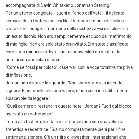
accompagnata di Davin Whitaker o Jonathan Sterling.”
Per un attimo congelato, i suoni di fondo dell’hotel—il delicato
scroscio della fontana nel cortile, il lontano tintinnio dei calici di
cristallo nel lounge, il mormorio della ricchezza—si dissolsero in
un acuto fischio. Non ero semplicemente escluso dal matrimonio
di mio figlio. Non ero solo stato disinvitato. Ero stato classificato
come una minaccia attiva. Una responsabilità da gestire da
uomini con auricolari e torce.
“Come se fossi pericoloso”, osservai, con la voce totalmente priva
di inflessione.
Jordan non distolse lo sguardo. “Non sono stato io a inserirlo,
signore. E per quello che può valere, è una cosa incredibilmente
spiacevole da leggere.”
“Quali camere ti restano in questo hotel, Jordan? Fuori dal blocco
riservato al matrimonio.”
Tornò alla tastiera, le dita che si muovevano con una velocità
frenetica e redentrice. “Siamo completamente pieni per il fine
settimana, signore. C’è un ritiro di investitori internazionali che