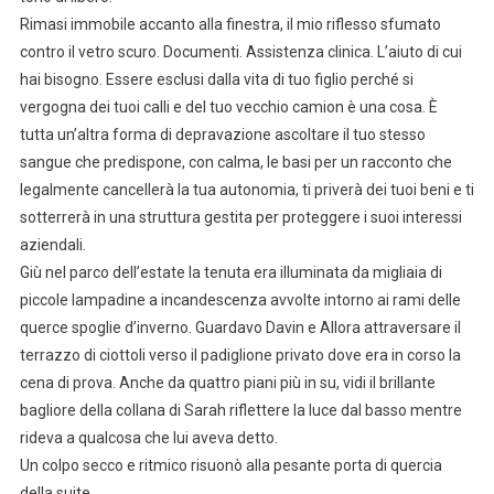
Rimasi immobile accanto alla finestra, il mio riflesso sfumato
contro il vetro scuro. Documenti. Assistenza clinica. L’aiuto di cui
hai bisogno. Essere esclusi dalla vita di tuo figlio perché si
vergogna dei tuoi calli e del tuo vecchio camion è una cosa. È
tutta un’altra forma di depravazione ascoltare il tuo stesso
sangue che predispone, con calma, le basi per un racconto che
legalmente cancellerà la tua autonomia, ti priverà dei tuoi beni e ti
sotterrerà in una struttura gestita per proteggere i suoi interessi
aziendali.
Giù nel parco dell’estate la tenuta era illuminata da migliaia di
piccole lampadine a incandescenza avvolte intorno ai rami delle
querce spoglie d’inverno. Guardavo Davin e Allora attraversare il
terrazzo di ciottoli verso il padiglione privato dove era in corso la
cena di prova. Anche da quattro piani più in su, vidi il brillante
bagliore della collana di Sarah riflettere la luce dal basso mentre
rideva a qualcosa che lui aveva detto.
Un colpo secco e ritmico risuonò alla pesante porta di quercia
della suite.