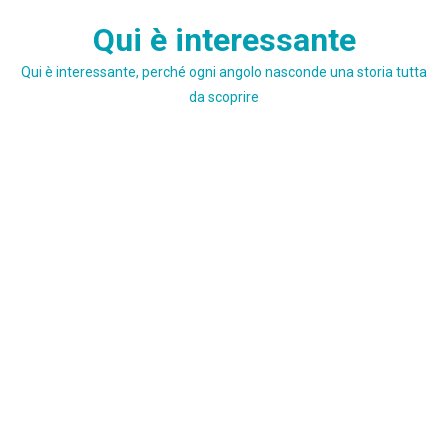
Skip
Qui è interessante
to
content
Qui è interessante, perché ogni angolo nasconde una storia tutta
da scoprire