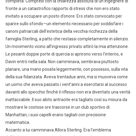
completa. Compresi con la chiarezza assoluta di un ingegnere di
fronte a un catastrofico rapporto di stress che non ero stato
invitato a occupare un posto d’onore. Ero stato convocato per
sparire sullo sfondo—un elemento necessario per soddisfare i
canoni patriarcali dell’estetica della vecchia ricchezza della
famiglia Sterling, a patto che restassi completamente in silenzio.
Un movimento vicino all’ingresso privato attirò la mia attenzione.
Le pesanti doppie porte di quercia si aprirono verso l’interno, e
Davin entrò nella sala. Non camminava, sembrava piuttosto
planare, una mano posata leggermente, con possesso, sulla vita
della sua fidanzata. Aveva trentadue anni, ma si muoveva come
un uomo che aveva passato i vent’anni a esercitarsi al successo
davanti allo specchio finché il riflesso non era diventato una verità
inattaccabile. Il suo abito antracite era tagliato così su misura da
mostrare le costose ore trascorse in un club sportivo di
Manhattan; i suoi capelli erano tagliati con precisione
matematica.
Accanto a lui camminava Allora Sterling. Era l’emblema