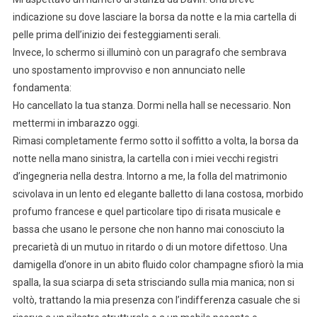
indicazione su dove lasciare la borsa da notte e la mia cartella di
pelle prima dell’inizio dei festeggiamenti serali.
Invece, lo schermo si illuminò con un paragrafo che sembrava
uno spostamento improvviso e non annunciato nelle
fondamenta:
Ho cancellato la tua stanza. Dormi nella hall se necessario. Non
mettermi in imbarazzo oggi.
Rimasi completamente fermo sotto il soffitto a volta, la borsa da
notte nella mano sinistra, la cartella con i miei vecchi registri
d’ingegneria nella destra. Intorno a me, la folla del matrimonio
scivolava in un lento ed elegante balletto di lana costosa, morbido
profumo francese e quel particolare tipo di risata musicale e
bassa che usano le persone che non hanno mai conosciuto la
precarietà di un mutuo in ritardo o di un motore difettoso. Una
damigella d’onore in un abito fluido color champagne sfiorò la mia
spalla, la sua sciarpa di seta strisciando sulla mia manica; non si
voltò, trattando la mia presenza con l’indifferenza casuale che si