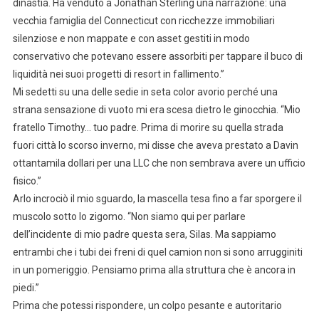
dinastia. Ha venduto a Jonathan Sterling una narrazione: una
vecchia famiglia del Connecticut con ricchezze immobiliari
silenziose e non mappate e con asset gestiti in modo
conservativo che potevano essere assorbiti per tappare il buco di
liquidità nei suoi progetti di resort in fallimento.”
Mi sedetti su una delle sedie in seta color avorio perché una
strana sensazione di vuoto mi era scesa dietro le ginocchia. “Mio
fratello Timothy… tuo padre. Prima di morire su quella strada
fuori città lo scorso inverno, mi disse che aveva prestato a Davin
ottantamila dollari per una LLC che non sembrava avere un ufficio
fisico.”
Arlo incrociò il mio sguardo, la mascella tesa fino a far sporgere il
muscolo sotto lo zigomo. “Non siamo qui per parlare
dell’incidente di mio padre questa sera, Silas. Ma sappiamo
entrambi che i tubi dei freni di quel camion non si sono arrugginiti
in un pomeriggio. Pensiamo prima alla struttura che è ancora in
piedi.”
Prima che potessi rispondere, un colpo pesante e autoritario