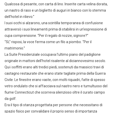
Qualcosa di pesante, con carta di lino. Inserite carta velina dorata,
un nastro di raso e un biglietto di auguri in bianco con lo stemma
dell’hotel in rilievo.”
I suoi occhi si alzarono, una scintilla temporanea di confusione
attraversò i suoi lineamenti prima di stabilirsi in un’espressione di
cupa comprensione. “Per il regalo di nozze, signore?”
“Sì,” risposi, la voce ferma come un filo a piombo. “Per il
matrimonio.”
La Suite Presidenziale occupava l’ultimo piano del padiglione
originale in mattoni dell’hotel risalente al diciannovesimo secolo.
Qui i soffitti erano alti tredici piedi, sostenuti da massicci travi di
castagno restaurate che erano state tagliate prima della Guerra
Civile. Le finestre erano vaste, con molti riquadri, fatte di spesso
vetro ondulato che si affacciava sul nastro nero e tumultuoso del
fiume Connecticut che scorreva silenzioso oltre il curato campo
da golf.
Era il tipo di stanza progettata per persone che necessitano di
spazio fisico per convalidare il proprio senso di importanza