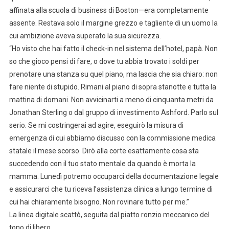
affinata alla scuola di business di Boston—era completamente
assente. Restava solo il margine grezzo e tagliente di un uomo la
cui ambizione aveva superato la sua sicurezza.
“Ho visto che hai fatto il check-in nel sistema dell’hotel, papà. Non
so che gioco pensi di fare, o dove tu abbia trovato i soldi per
prenotare una stanza su quel piano, ma lascia che sia chiaro: non
fare niente di stupido. Rimani al piano di sopra stanotte e tutta la
mattina di domani. Non avvicinarti a meno di cinquanta metri da
Jonathan Sterling o dal gruppo di investimento Ashford. Parlo sul
serio. Se mi costringerai ad agire, eseguirò la misura di
emergenza di cui abbiamo discusso con la commissione medica
statale il mese scorso. Dirò alla corte esattamente cosa sta
succedendo con il tuo stato mentale da quando è morta la
mamma. Lunedì potremo occuparci della documentazione legale
e assicurarci che tu riceva l’assistenza clinica a lungo termine di
cui hai chiaramente bisogno. Non rovinare tutto per me.”
La linea digitale scattò, seguita dal piatto ronzio meccanico del
tono di libero.