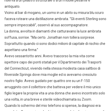
riserva a un pilastro strutturale o a un mobile pesante e
antiquato.
Vicino al bar di mogano, un uomo in un abito su misura blu scuro
faceva roteare una distillazione ambrata. “Gli eventi Sterling sono
sempre impeccabili”, osservò al suo accompagnatore.
La donna, avvolta in diamanti che catturavano la luce ambrata
soffusa, sorrise. “Ma certo. Jonathan non tollera sorprese.
Soprattutto quando ci sono dodici milioni di capitale di rischio che
aspettano una firma.”
Avevo sessantotto anni. Avevo trascorso la mia vita come
ispettore capo dei ponti statali per il Dipartimento dei Trasporti
del Connecticut, vivendo nella stessa modesta casa saltbox di
Riverside Springs dove mia moglie ed io avevamo cresciuto
nostro figlio. Avevo guidato per quattro ore su un F-150
arrugginito con il collettore che batteva per vedere il mio unico
figlio legare la propria vita a una donna che avevo incontrato solo
una volta, in una breve e sterile videochiamata su Zoom.
Quando lo schermo del mio telefono si spense, la diagnosi era