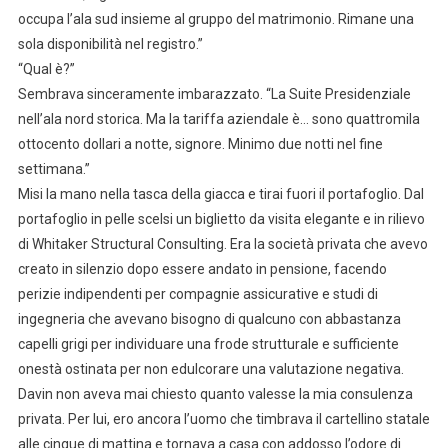
occupa l’ala sud insieme al gruppo del matrimonio. Rimane una
sola disponibilità nel registro.”
“Qual è?”
Sembrava sinceramente imbarazzato. “La Suite Presidenziale
nell’ala nord storica. Ma la tariffa aziendale è… sono quattromila
ottocento dollari a notte, signore. Minimo due notti nel fine
settimana.”
Misi la mano nella tasca della giacca e tirai fuori il portafoglio. Dal
portafoglio in pelle scelsi un biglietto da visita elegante e in rilievo
di Whitaker Structural Consulting. Era la società privata che avevo
creato in silenzio dopo essere andato in pensione, facendo
perizie indipendenti per compagnie assicurative e studi di
ingegneria che avevano bisogno di qualcuno con abbastanza
capelli grigi per individuare una frode strutturale e sufficiente
onestà ostinata per non edulcorare una valutazione negativa.
Davin non aveva mai chiesto quanto valesse la mia consulenza
privata. Per lui, ero ancora l’uomo che timbrava il cartellino statale
alle cinque di mattina e tornava a casa con addosso l’odore di