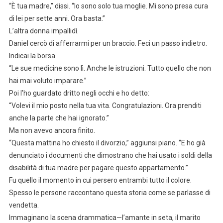
“È tua madre,” dissi. “Io sono solo tua moglie. Mi sono presa cura
di lei per sette anni. Ora basta.”
L’altra donna impallidì.
Daniel cercò di afferrarmi per un braccio. Feci un passo indietro.
Indicai la borsa.
“Le sue medicine sono lì. Anche le istruzioni. Tutto quello che non
hai mai voluto imparare.”
Poi l’ho guardato dritto negli occhi e ho detto:
“Volevi il mio posto nella tua vita. Congratulazioni. Ora prenditi
anche la parte che hai ignorato.”
Ma non avevo ancora finito.
“Questa mattina ho chiesto il divorzio,” aggiunsi piano. “E ho già
denunciato i documenti che dimostrano che hai usato i soldi della
disabilità di tua madre per pagare questo appartamento.”
Fu quello il momento in cui persero entrambi tutto il colore.
Spesso le persone raccontano questa storia come se parlasse di
vendetta.
Immaginano la scena drammatica—l’amante in seta, il marito