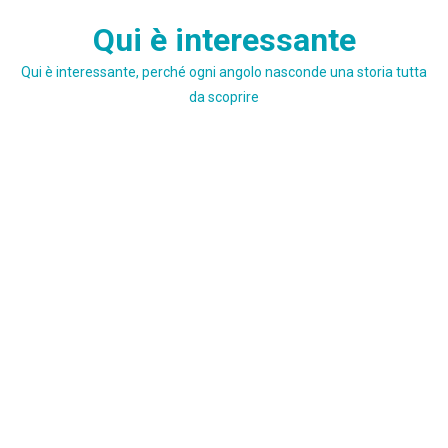
Skip
Qui è interessante
to
content
Qui è interessante, perché ogni angolo nasconde una storia tutta
da scoprire