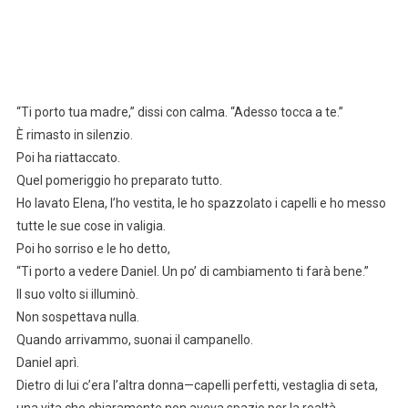
“Ti porto tua madre,” dissi con calma. “Adesso tocca a te.”
È rimasto in silenzio.
Poi ha riattaccato.
Quel pomeriggio ho preparato tutto.
Ho lavato Elena, l’ho vestita, le ho spazzolato i capelli e ho messo
tutte le sue cose in valigia.
Poi ho sorriso e le ho detto,
“Ti porto a vedere Daniel. Un po’ di cambiamento ti farà bene.”
Il suo volto si illuminò.
Non sospettava nulla.
Quando arrivammo, suonai il campanello.
Daniel aprì.
Dietro di lui c’era l’altra donna—capelli perfetti, vestaglia di seta,
una vita che chiaramente non aveva spazio per la realtà.