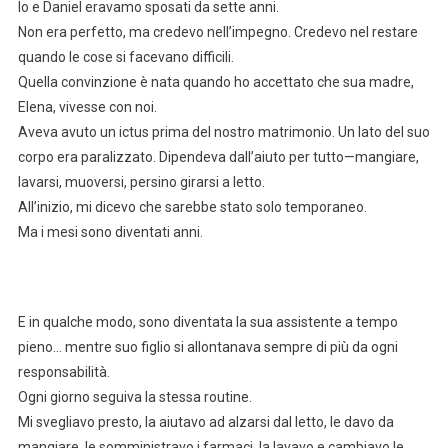
Io e Daniel eravamo sposati da sette anni.
Non era perfetto, ma credevo nell’impegno. Credevo nel restare
quando le cose si facevano difficili.
Quella convinzione è nata quando ho accettato che sua madre,
Elena, vivesse con noi.
Aveva avuto un ictus prima del nostro matrimonio. Un lato del suo
corpo era paralizzato. Dipendeva dall’aiuto per tutto—mangiare,
lavarsi, muoversi, persino girarsi a letto.
All’inizio, mi dicevo che sarebbe stato solo temporaneo.
Ma i mesi sono diventati anni.
E in qualche modo, sono diventata la sua assistente a tempo
pieno… mentre suo figlio si allontanava sempre di più da ogni
responsabilità.
Ogni giorno seguiva la stessa routine.
Mi svegliavo presto, la aiutavo ad alzarsi dal letto, le davo da
mangiare, le somministravo i farmaci, la lavavo e cambiavo le