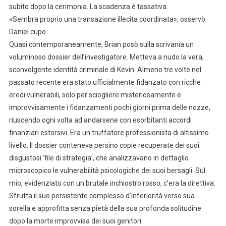
subito dopo la cerimonia. La scadenza è tassativa.
«Sembra proprio una transazione illecita coordinata», osservò
Daniel cupo.
Quasi contemporaneamente, Brian posò sulla scrivania un
voluminoso dossier dell’investigatore. Metteva a nudo la vera,
sconvolgente identità criminale di Kevin. Almeno tre volte nel
passato recente era stato ufficialmente fidanzato con ricche
eredi vulnerabili, solo per sciogliere misteriosamente e
improvvisamente i fidanzamenti pochi giorni prima delle nozze,
riuscendo ogni volta ad andarsene con esorbitanti accordi
finanziari estorsivi. Era un truffatore professionista di altissimo
livello. Il dossier conteneva persino copie recuperate dei suoi
disgustosi ‘file di strategia’, che analizzavano in dettaglio
microscopico le vulnerabilità psicologiche dei suoi bersagli. Sul
mio, evidenziato con un brutale inchiostro rosso, c’era la direttiva:
Sfrutta il suo persistente complesso d’inferiorità verso sua
sorella e approfitta senza pietà della sua profonda solitudine
dopo la morte improvvisa dei suoi genitori.