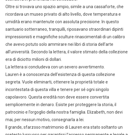
Oltre si trovava uno spazio ampio, simile a una cassaforte, che
ricordava un museo privato di alto livello, dove temperatura e
umidità erano mantenute con assoluta precisione. In questo
santuario sotterraneo, tranquilli, riposavano straordinari dipinti
impressionisti e magnifiche sculture rinascimentali di un calibro
che avevo potuto solo ammirare nei libri di storia dell’arte
all’università. Secondo la lettera, il valore stimato della collezione
era di diciotto milioni di dollari.
La lettera si concludeva con un severo avvertimento.
Lauren è a conoscenza dell’esistenza di questa collezione
segreta. Vuole eliminarti, ottenere la proprietà totale e
incontestata di questa villa e tenere per sé ogni singolo
capolavoro. Questa eredità non deve essere convertita
semplicemente in denaro. Esiste per proteggere la storia, il
patrocinio e l’orgoglio della nostra famiglia. Elizabeth, non devi
mai, per nessun motivo, consegnarla a lei.
Il grande, sfarzoso matrimonio di Lauren era stato soltanto un
pretesto lussuoso per garantirsi l’accesso permanente e legale a