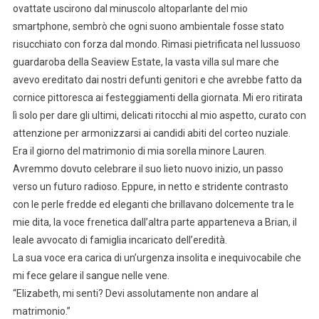
ovattate uscirono dal minuscolo altoparlante del mio
smartphone, sembrò che ogni suono ambientale fosse stato
risucchiato con forza dal mondo. Rimasi pietrificata nel lussuoso
guardaroba della Seaview Estate, la vasta villa sul mare che
avevo ereditato dai nostri defunti genitori e che avrebbe fatto da
cornice pittoresca ai festeggiamenti della giornata. Mi ero ritirata
lì solo per dare gli ultimi, delicati ritocchi al mio aspetto, curato con
attenzione per armonizzarsi ai candidi abiti del corteo nuziale.
Era il giorno del matrimonio di mia sorella minore Lauren.
Avremmo dovuto celebrare il suo lieto nuovo inizio, un passo
verso un futuro radioso. Eppure, in netto e stridente contrasto
con le perle fredde ed eleganti che brillavano dolcemente tra le
mie dita, la voce frenetica dall’altra parte apparteneva a Brian, il
leale avvocato di famiglia incaricato dell’eredità.
La sua voce era carica di un’urgenza insolita e inequivocabile che
mi fece gelare il sangue nelle vene.
“Elizabeth, mi senti? Devi assolutamente non andare al
matrimonio.”