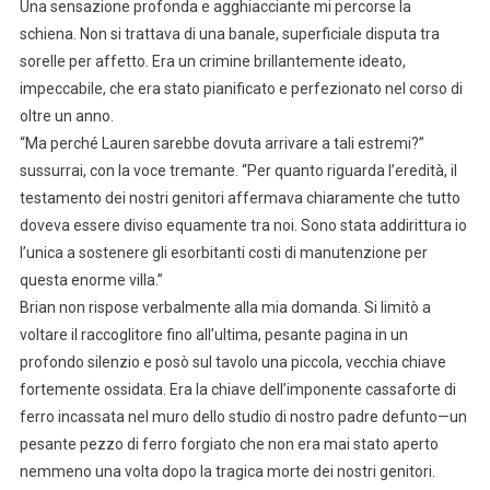
Una sensazione profonda e agghiacciante mi percorse la
schiena. Non si trattava di una banale, superficiale disputa tra
sorelle per affetto. Era un crimine brillantemente ideato,
impeccabile, che era stato pianificato e perfezionato nel corso di
oltre un anno.
“Ma perché Lauren sarebbe dovuta arrivare a tali estremi?”
sussurrai, con la voce tremante. “Per quanto riguarda l’eredità, il
testamento dei nostri genitori affermava chiaramente che tutto
doveva essere diviso equamente tra noi. Sono stata addirittura io
l’unica a sostenere gli esorbitanti costi di manutenzione per
questa enorme villa.”
Brian non rispose verbalmente alla mia domanda. Si limitò a
voltare il raccoglitore fino all’ultima, pesante pagina in un
profondo silenzio e posò sul tavolo una piccola, vecchia chiave
fortemente ossidata. Era la chiave dell’imponente cassaforte di
ferro incassata nel muro dello studio di nostro padre defunto—un
pesante pezzo di ferro forgiato che non era mai stato aperto
nemmeno una volta dopo la tragica morte dei nostri genitori.