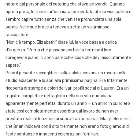
notare dal personale del catering che stava arrivando. Quando
aprii la porta, lui lanciò un’occhiata tormentata al mio viso pallido e
sembrò capire tutto senza che venisse pronunciata una sola
parola. Nelle sue braccia teneva stretto un voluminoso
raccoglitore.
“Non c’è tempo, Elizabeth,” disse lui, la voce bassa e carica
d’urgenza. “Prima che possano portare a termine il loro
spregevole piano, ci sono parecchie cose che devi assolutamente
sapere.”
Posò il pesante raccoglitore sulla solida scrivania in rovere nello
studio adiacente e lo aprì alla primissima pagina. Era fittamente
ricoperta di stampe a colori dei vari profili social di Lauren. Era un
registro completo e dettagliato della sua vita quotidiana
apparentemente perfetta, durato un anno — un anno in cui io ero
stata così completamente assorbita dal lavoro da non aver
prestato reale attenzione ai suoi affari personali. Ma gli elementi
che Brian indicava con il dito tremante non erano foto glamour di
feste sontuose o innocenti celebrazioni familiari.