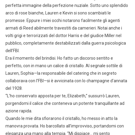
perfetta immagine della perfezione nuziale. Sotto uno splendido
arco di rose bianche, Lauren e Kevin si sono scambiati le
promesse. Eppure i miei occhi notarono facilmente gli agenti
armati di Reed abilmente travestiti da camerieri. Notai anche i
volti grigi e terrorizzati del dottor Harris e del giudice Miller nel
pubblico, completamente destabilizzati dalla guerra psicologica
dell’FBI.
Era il momento del brindisi. Ho fatto un discorso sentito e
perfetto, con in mano un calice di cristallo. Al segnale sottile di
Lauren, Sophia—la responsabile del catering che in segreto
collaborava con l’FBI—si è avvicinata con lo champagne d’annata
del 1928.
“L’ho conservato apposta per te, Elizabeth,” sussurrò Lauren,
porgendomi il calice che conteneva un potente tranquillante ad
azione rapida.
Quando le mie dita sfiorarono il cristallo, ho messo in atto la
manovra provata. Ho barcollato all’improvviso, portandomi con
eleganza una mano alla tempia. “Mi dispiace… mi sento