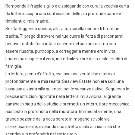
Rompendo il fragile sigillo e dispiegando con cura la vecchia carta
da lettera, scoprii una confessione delle più profonde paure e
rimpianti di mia madre.
Se stai leggendo questo, allora tua sorella minore ti ha infine
tradita. Ti prego di trovare nel tuo cuore la forza di perdonarmi
per aver notato l’oscurità crescente nel suo animo, ma non
essere riuscita, purtroppo, a correggerla mentre ero in vita.
Lauren ha scoperto il vero, incredibile valore della reale eredità di
famiglia.
La lettera, piena d’affetto, rivelava una verità che alterava
profondamente la mia realtà. Seaview Estate non era solo una
lussuosa e vasta villa sul mare per le vacanze estive. Seguendo le
precise istruzioni riportate nella lettera, mi avvicinai al grande
camino in pietra dello studio e premetti un interruttore meccanico
nascosto in profondità nella muratura. Immediatamente, una
grande sezione della ricca parete in mogano scivolò via
silenziosamente, rivelando una stretta scala a chiocciola che
scendeva in profondità nel sottosuolo.