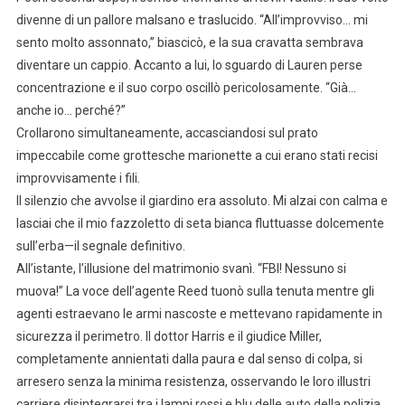
divenne di un pallore malsano e traslucido. “All’improvviso… mi
sento molto assonnato,” biascicò, e la sua cravatta sembrava
diventare un cappio. Accanto a lui, lo sguardo di Lauren perse
concentrazione e il suo corpo oscillò pericolosamente. “Già…
anche io… perché?”
Crollarono simultaneamente, accasciandosi sul prato
impeccabile come grottesche marionette a cui erano stati recisi
improvvisamente i fili.
Il silenzio che avvolse il giardino era assoluto. Mi alzai con calma e
lasciai che il mio fazzoletto di seta bianca fluttuasse dolcemente
sull’erba—il segnale definitivo.
All’istante, l’illusione del matrimonio svanì. “FBI! Nessuno si
muova!” La voce dell’agente Reed tuonò sulla tenuta mentre gli
agenti estraevano le armi nascoste e mettevano rapidamente in
sicurezza il perimetro. Il dottor Harris e il giudice Miller,
completamente annientati dalla paura e dal senso di colpa, si
arresero senza la minima resistenza, osservando le loro illustri
carriere disintegrarsi tra i lampi rossi e blu delle auto della polizia