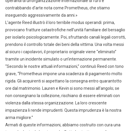
operandi di un’organizzazione internazionale di furti e
contrabbando d’arte nota come Prometheus, che stiamo
inseguendo aggressivamente da anni.»
L’agente Reed illustrò il loro terribile modus operandi: prima,
provocano fratture catastrofiche nell’unità familiare del bersaglio
per isolarlo psicologicamente. Poi, sfruttando canali legali corrotti,
prendono il controllo totale dei beni della vittima. Una volta messi
al sicuro i capolavori, il proprietario originale viene “eliminato”
tramite un incidente simulato o un’internazione permanente.
“Secondo le nostre attuali informazioni,” continuò Reed con tono
grave, “Prometheus impone una scadenza di pagamento molto
rigida. Gli acquirenti si aspettano la consegna entro quarantotto
ore dal matrimonio. Lauren e Kevin si sono messi all’angolo; se
non consegnano la collezione, rischiano di essere eliminati con
violenza dalla stessa organizzazione. La loro crescente
impazienza li rende imprudenti. Questa imprudenza è la nostra
arma migliore.”
Armati di queste informazioni, abbiamo costruito con cura una