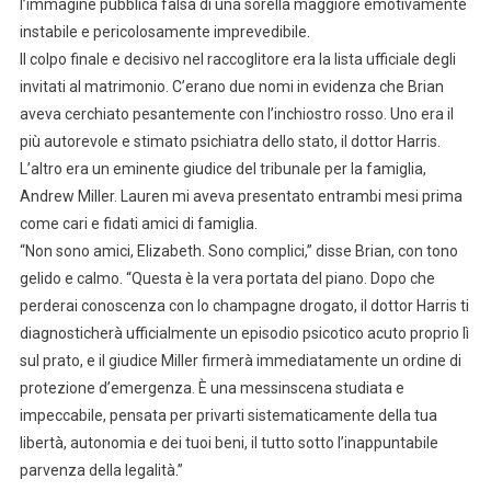
l’immagine pubblica falsa di una sorella maggiore emotivamente
instabile e pericolosamente imprevedibile.
Il colpo finale e decisivo nel raccoglitore era la lista ufficiale degli
invitati al matrimonio. C’erano due nomi in evidenza che Brian
aveva cerchiato pesantemente con l’inchiostro rosso. Uno era il
più autorevole e stimato psichiatra dello stato, il dottor Harris.
L’altro era un eminente giudice del tribunale per la famiglia,
Andrew Miller. Lauren mi aveva presentato entrambi mesi prima
come cari e fidati amici di famiglia.
“Non sono amici, Elizabeth. Sono complici,” disse Brian, con tono
gelido e calmo. “Questa è la vera portata del piano. Dopo che
perderai conoscenza con lo champagne drogato, il dottor Harris ti
diagnosticherà ufficialmente un episodio psicotico acuto proprio lì
sul prato, e il giudice Miller firmerà immediatamente un ordine di
protezione d’emergenza. È una messinscena studiata e
impeccabile, pensata per privarti sistematicamente della tua
libertà, autonomia e dei tuoi beni, il tutto sotto l’inappuntabile
parvenza della legalità.”