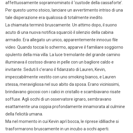
affettuosamente soprannominato il ‘custode della cassaforte’.
Per questo uomo stoico, lanciare un avvertimento intriso di una
tale disperazione era qualcosa di totalmente inedito.
La chiamata terminò bruscamente. Un attimo dopo, il suono
acuto di una nuova notifica squarciò il silenzio della cabina
armadio. Era allegato un unico, apparentemente innocuo file
video. Quando toccai lo schermo, apparve il familiare soggiorno
opulento della mia villa. La luce tremolante del grande camino
illuminava il costoso divano in pelle con un bagliore caldo e
invitante. Seduti lì c’erano il fidanzato di Lauren, Kevin,
impeccabilmente vestito con uno smoking bianco, e Lauren
stessa, meravigliosa nel suo abito da sposa. Erano vicinissimi,
brindavano giocosi con i calici in cristallo e scambiavano risate
soffuse. Agli occhi di un osservatore ignaro, sembravano
esattamente una coppia profondamente innamorata al culmine
della felicità umana.
Ma nel momento in cui Kevin aprì bocca, le riprese idilliache si
trasformarono bruscamente in un incubo a occhi aperti.