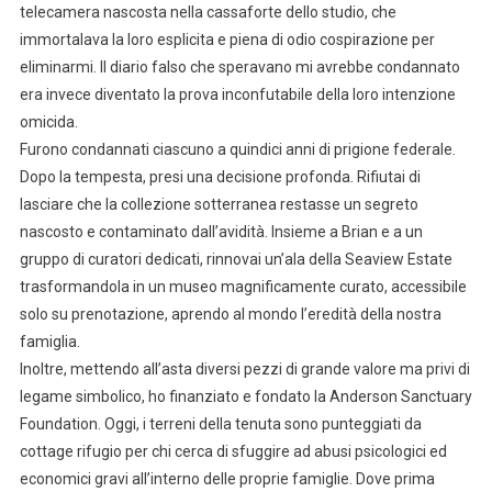
telecamera nascosta nella cassaforte dello studio, che
immortalava la loro esplicita e piena di odio cospirazione per
eliminarmi. Il diario falso che speravano mi avrebbe condannato
era invece diventato la prova inconfutabile della loro intenzione
omicida.
Furono condannati ciascuno a quindici anni di prigione federale.
Dopo la tempesta, presi una decisione profonda. Rifiutai di
lasciare che la collezione sotterranea restasse un segreto
nascosto e contaminato dall’avidità. Insieme a Brian e a un
gruppo di curatori dedicati, rinnovai un’ala della Seaview Estate
trasformandola in un museo magnificamente curato, accessibile
solo su prenotazione, aprendo al mondo l’eredità della nostra
famiglia.
Inoltre, mettendo all’asta diversi pezzi di grande valore ma privi di
legame simbolico, ho finanziato e fondato la Anderson Sanctuary
Foundation. Oggi, i terreni della tenuta sono punteggiati da
cottage rifugio per chi cerca di sfuggire ad abusi psicologici ed
economici gravi all’interno delle proprie famiglie. Dove prima