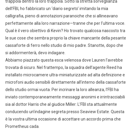
trappola dentro la loro trappola. Sotto la stretta sorveglianza
dell’FBI, ho fabbricato un ‘diario segreto’ imitando la mia
calligrafia, pieno di annotazioni paranoiche che si allineavano
perfettamente alla loro narrazione—tranne che per l’ultima voce.
Qual è il vero obiettivo di Kevin? Ho trovato qualcosa nascosto tra
le sue cose che sembra proprio la chiave mancante della pesante
cassaforte di ferro nello studio di mio padre. Stanotte, dopo che
si addormenterà, devo indagare.
Abbiamo piazzato questa esca velenosa dove Lauren l’avrebbe
trovata di sicuro. Nel frattempo, la squadra dell’agente Reed ha
installato microcamere ultra-miniaturizzate ad alta definizione e
microfoni audio sensibili direttamente all’interno della cassaforte
dello studio ormai vuota. Per incrinare la loro alleanza, l’FBI ha
inviato contemporaneamente messaggi anonimi e irrintracciabili
sia al dottor Harris che al giudice Miller: L’FBI sta attualmente
conducendo un’indagine segreta presso Seaview Estate. Questa
è la vostra ultima occasione di accettare un accordo prima che
Prometheus cada.