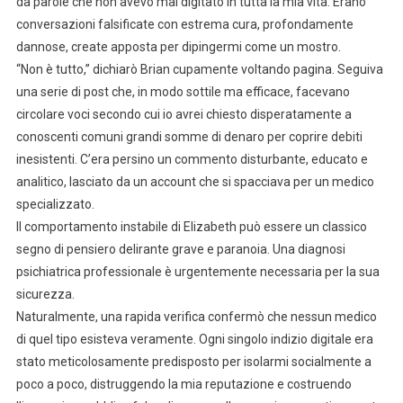
da parole che non avevo mai digitato in tutta la mia vita. Erano
conversazioni falsificate con estrema cura, profondamente
dannose, create apposta per dipingermi come un mostro.
“Non è tutto,” dichiarò Brian cupamente voltando pagina. Seguiva
una serie di post che, in modo sottile ma efficace, facevano
circolare voci secondo cui io avrei chiesto disperatamente a
conoscenti comuni grandi somme di denaro per coprire debiti
inesistenti. C’era persino un commento disturbante, educato e
analitico, lasciato da un account che si spacciava per un medico
specializzato.
Il comportamento instabile di Elizabeth può essere un classico
segno di pensiero delirante grave e paranoia. Una diagnosi
psichiatrica professionale è urgentemente necessaria per la sua
sicurezza.
Naturalmente, una rapida verifica confermò che nessun medico
di quel tipo esisteva veramente. Ogni singolo indizio digitale era
stato meticolosamente predisposto per isolarmi socialmente a
poco a poco, distruggendo la mia reputazione e costruendo