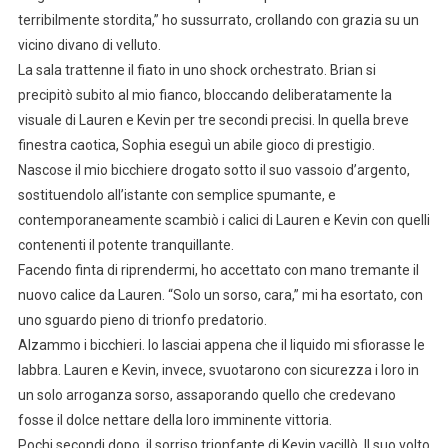
terribilmente stordita,” ho sussurrato, crollando con grazia su un
vicino divano di velluto.
La sala trattenne il fiato in uno shock orchestrato. Brian si
precipitò subito al mio fianco, bloccando deliberatamente la
visuale di Lauren e Kevin per tre secondi precisi. In quella breve
finestra caotica, Sophia eseguì un abile gioco di prestigio.
Nascose il mio bicchiere drogato sotto il suo vassoio d’argento,
sostituendolo all’istante con semplice spumante, e
contemporaneamente scambiò i calici di Lauren e Kevin con quelli
contenenti il potente tranquillante.
Facendo finta di riprendermi, ho accettato con mano tremante il
nuovo calice da Lauren. “Solo un sorso, cara,” mi ha esortato, con
uno sguardo pieno di trionfo predatorio.
Alzammo i bicchieri. Io lasciai appena che il liquido mi sfiorasse le
labbra. Lauren e Kevin, invece, svuotarono con sicurezza i loro in
un solo arroganza sorso, assaporando quello che credevano
fosse il dolce nettare della loro imminente vittoria.
Pochi secondi dopo, il sorriso trionfante di Kevin vacillò. Il suo volto