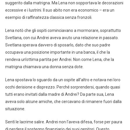
suggerito dalla matrigna. Ma Lena non sopportava le decorazioni
eccessive e i lustrini. Il suo abito non era economico – era un
esempio di raffinatezza classica senza fronzoli.
Lena notò che gli ospiti cominciavano a mormorare, soprattutto
Svetlana, con cui Andrei aveva avuto una relazione in passato.
Svetlana sperava davvero di sposarlo, dato che suo padre
occupava una posizione importante in una banca, il che la
rendeva un’ottima partita per Andrei. Non come Lena, che la
matrigna chiamava una donna senza dote.
Lena spostava lo sguardo da un ospite all’altro e notava nei loro
occhi derisione e disprezzo. Perché sorprendersi, quando quasi
tutti erano invitati dalla madre di Andrei? Da parte sua, Lena
aveva solo alcune amiche, che cercavano di rimanere fuori dalla
situazione.
Sentì le lacrime salire. Andrei non l’aveva difesa, forse per paura
di perdere il sostegno finanziario dei suoi genitori. Questo