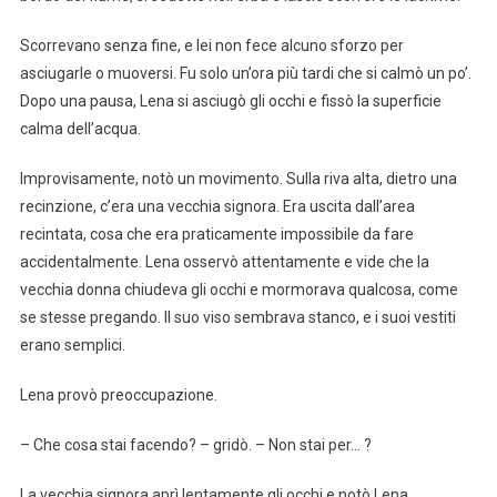
Scorrevano senza fine, e lei non fece alcuno sforzo per
asciugarle o muoversi. Fu solo un’ora più tardi che si calmò un po’.
Dopo una pausa, Lena si asciugò gli occhi e fissò la superficie
calma dell’acqua.
Improvisamente, notò un movimento. Sulla riva alta, dietro una
recinzione, c’era una vecchia signora. Era uscita dall’area
recintata, cosa che era praticamente impossibile da fare
accidentalmente. Lena osservò attentamente e vide che la
vecchia donna chiudeva gli occhi e mormorava qualcosa, come
se stesse pregando. Il suo viso sembrava stanco, e i suoi vestiti
erano semplici.
Lena provò preoccupazione.
– Che cosa stai facendo? – gridò. – Non stai per… ?
La vecchia signora aprì lentamente gli occhi e notò Lena.